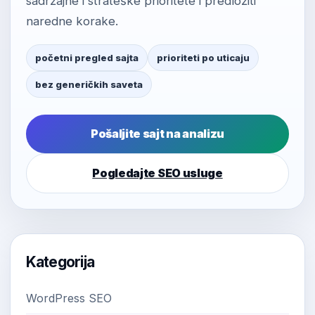
sadržajne i strateške prioritete i predložiti
naredne korake.
početni pregled sajta
prioriteti po uticaju
bez generičkih saveta
Pošaljite sajt na analizu
Pogledajte SEO usluge
Kategorija
WordPress SEO