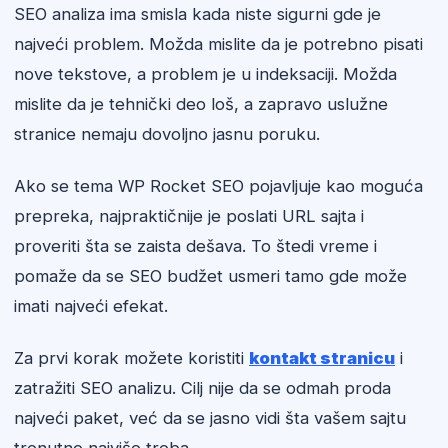
SEO analiza ima smisla kada niste sigurni gde je
najveći problem. Možda mislite da je potrebno pisati
nove tekstove, a problem je u indeksaciji. Možda
mislite da je tehnički deo loš, a zapravo uslužne
stranice nemaju dovoljno jasnu poruku.
Ako se tema WP Rocket SEO pojavljuje kao moguća
prepreka, najpraktičnije je poslati URL sajta i
proveriti šta se zaista dešava. To štedi vreme i
pomaže da se SEO budžet usmeri tamo gde može
imati najveći efekat.
Za prvi korak možete koristiti
kontakt stranicu
i
zatražiti SEO analizu. Cilj nije da se odmah proda
najveći paket, već da se jasno vidi šta vašem sajtu