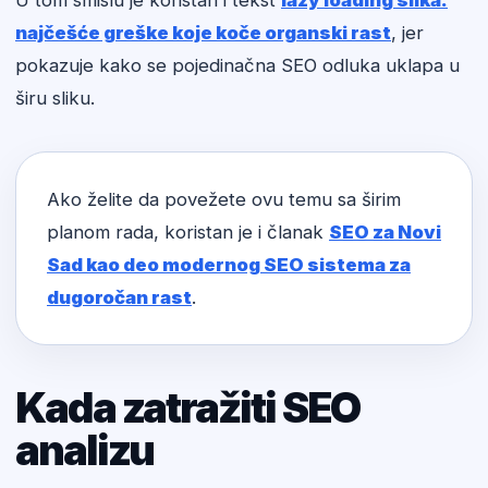
U tom smislu je koristan i tekst
lazy loading slika:
najčešće greške koje koče organski rast
, jer
pokazuje kako se pojedinačna SEO odluka uklapa u
širu sliku.
Ako želite da povežete ovu temu sa širim
planom rada, koristan je i članak
SEO za Novi
Sad kao deo modernog SEO sistema za
dugoročan rast
.
Kada zatražiti SEO
analizu