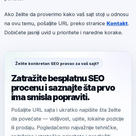
Ako želite da proverimo kako vaš sajt stoji u odnosu
na ovu temu, pošaljite URL preko stranice
Kontakt
.
Dobićete jasniji uvid u prioritete i naredne korake.
Želite konkretan SEO pravac za vaš sajt?
Zatražite besplatnu SEO
procenu i saznajte šta prvo
ima smisla popraviti.
Pošaljite URL sajta i ukratko napišite šta želite
da povećate — vidljivost, upite, lokalne pozicije
ili prodaju. Pogledaćemo najvažnije tehničke,