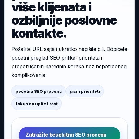
više klijenata i
ozbiljnije poslovne
kontakte.
Pošaljite URL sajta i ukratko napišite cilj. Dobićete
početni pregled SEO prilika, prioriteta i
preporučenih narednih koraka bez nepotrebnog
komplikovanja.
početna SEO procena
jasni prioriteti
fokus na upite i rast
Zatražite besplatnu SEO procenu