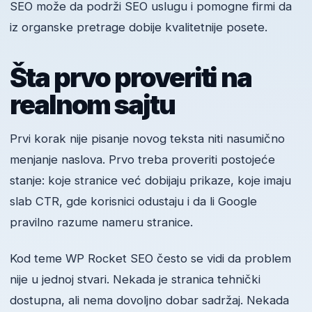
SEO može da podrži SEO uslugu i pomogne firmi da
iz organske pretrage dobije kvalitetnije posete.
Šta prvo proveriti na
realnom sajtu
Prvi korak nije pisanje novog teksta niti nasumično
menjanje naslova. Prvo treba proveriti postojeće
stanje: koje stranice već dobijaju prikaze, koje imaju
slab CTR, gde korisnici odustaju i da li Google
pravilno razume nameru stranice.
Kod teme WP Rocket SEO često se vidi da problem
nije u jednoj stvari. Nekada je stranica tehnički
dostupna, ali nema dovoljno dobar sadržaj. Nekada