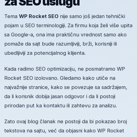
za SEO uslugu
Tema
WP Rocket SEO
nije samo još jedan tehnički
pojam u SEO terminologiji. Za firmu koja želi više upita
sa Google-a, ona ima praktičnu vrednost samo ako
pomaže da sajt bude razumljiviji, brži, korisniji ili
ubedljiviji za potencijalnog klijenta.
Kada radimo SEO optimizaciju, ne posmatramo WP
Rocket SEO izolovano. Gledamo kako utiče na
najvažnije stranice, kako se povezuje sa sadržajem,
da li korisnik dobija jasan odgovor i da li postoji
prirodan put ka kontaktu ili zahtevu za analizu.
Zato ovaj blog članak ne postoji da bi pokazao broj
tekstova na sajtu, već da objasni kako WP Rocket