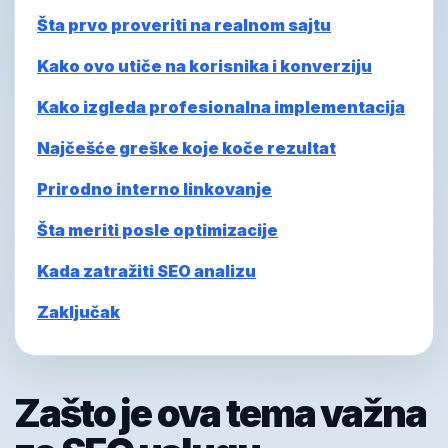
Šta prvo proveriti na realnom sajtu
Kako ovo utiče na korisnika i konverziju
Kako izgleda profesionalna implementacija
Najčešće greške koje koče rezultat
Prirodno interno linkovanje
Šta meriti posle optimizacije
Kada zatražiti SEO analizu
Zaključak
Zašto je ova tema važna