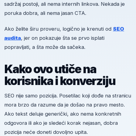
sadržaj postoji, ali nema internih linkova. Nekada je
poruka dobra, ali nema jasan CTA.
Ako želite širu proveru, logično je krenuti od
SEO
audita
, jer on pokazuje šta se prvo isplati
popravljati, a šta može da sačeka.
Kako ovo utiče na
korisnika i konverziju
SEO nije samo pozicija. Posetilac koji dođe na stranicu
mora brzo da razume da je došao na pravo mesto.
Ako tekst deluje generički, ako nema konkretnih
odgovora ili ako je sledeći korak nejasan, dobra
pozicija neće doneti dovoljno upita.