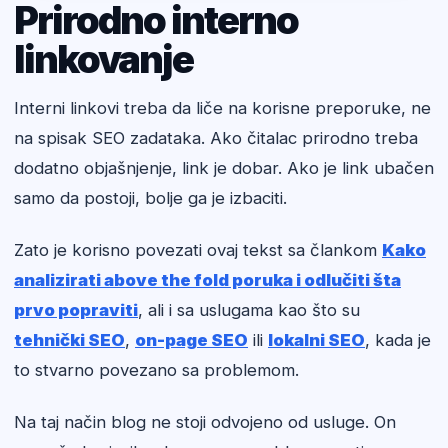
Prirodno interno
linkovanje
Interni linkovi treba da liče na korisne preporuke, ne
na spisak SEO zadataka. Ako čitalac prirodno treba
dodatno objašnjenje, link je dobar. Ako je link ubačen
samo da postoji, bolje ga je izbaciti.
Zato je korisno povezati ovaj tekst sa člankom
Kako
analizirati above the fold poruka i odlučiti šta
prvo popraviti
, ali i sa uslugama kao što su
tehnički SEO
,
on-page SEO
ili
lokalni SEO
, kada je
to stvarno povezano sa problemom.
Na taj način blog ne stoji odvojeno od usluge. On