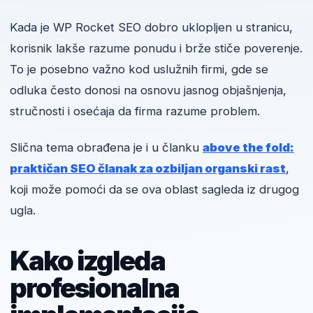
Kada je WP Rocket SEO dobro uklopljen u stranicu,
korisnik lakše razume ponudu i brže stiče poverenje.
To je posebno važno kod uslužnih firmi, gde se
odluka često donosi na osnovu jasnog objašnjenja,
stručnosti i osećaja da firma razume problem.
Slična tema obrađena je i u članku
above the fold:
praktičan SEO članak za ozbiljan organski rast
,
koji može pomoći da se ova oblast sagleda iz drugog
ugla.
Kako izgleda
profesionalna