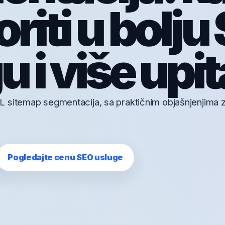
riti u bolju
 i više upit
 sitemap segmentacija, sa praktičnim objašnjenjima z
Pogledajte cenu SEO usluge