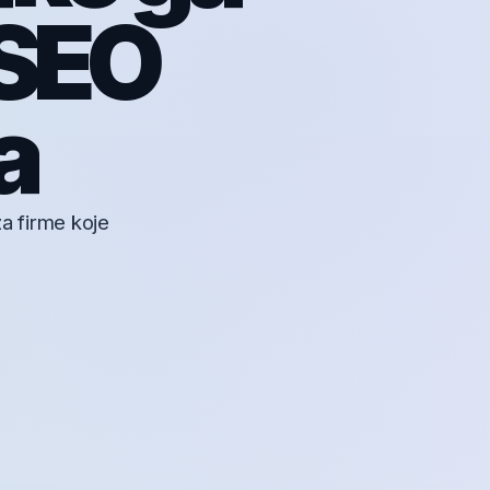
 SEO
a
a firme koje