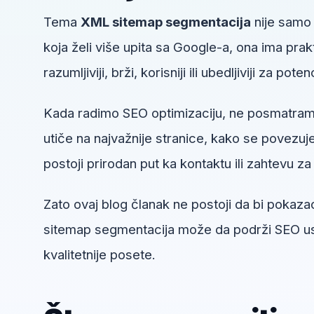
Tema
XML sitemap segmentacija
nije samo 
koja želi više upita sa Google-a, ona ima pr
razumljiviji, brži, korisniji ili ubedljiviji za pote
Kada radimo SEO optimizaciju, ne posmatra
utiče na najvažnije stranice, kako se povezuje 
postoji prirodan put ka kontaktu ili zahtevu za 
Zato ovaj blog članak ne postoji da bi pokaza
sitemap segmentacija može da podrži SEO usl
kvalitetnije posete.