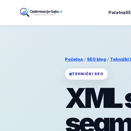
Početna
SE
Početna
/
SEO blog
/
Tehnički
TEHNIČKI SEO
XML 
segme