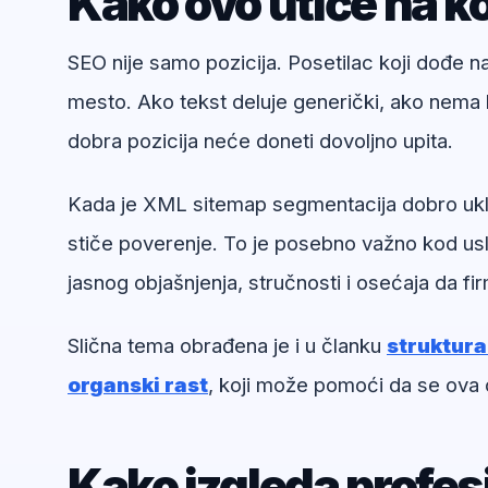
Kako ovo utiče na ko
SEO nije samo pozicija. Posetilac koji dođe 
mesto. Ako tekst deluje generički, ako nema k
dobra pozicija neće doneti dovoljno upita.
Kada je XML sitemap segmentacija dobro uklop
stiče poverenje. To je posebno važno kod usl
jasnog objašnjenja, stručnosti i osećaja da f
Slična tema obrađena je i u članku
struktura
organski rast
, koji može pomoći da se ova 
Kako izgleda profe