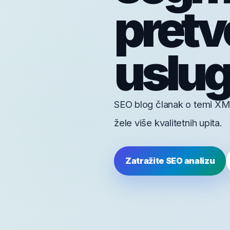
pretvo
uslugu
SEO blog članak o temi XML
žele više kvalitetnih upita.
Zatražite SEO analizu