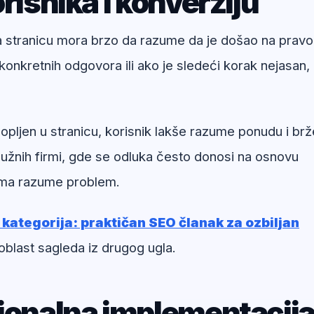
risnika i konverziju
na stranicu mora brzo da razume da je došao na pravo
onkretnih odgovora ili ako je sledeći korak nejasan,
ljen u stranicu, korisnik lakše razume ponudu i brž
užnih firmi, gde se odluka često donosi na osnovu
irma razume problem.
 kategorija: praktičan SEO članak za ozbiljan
oblast sagleda iz drugog ugla.
sionalna implementacij