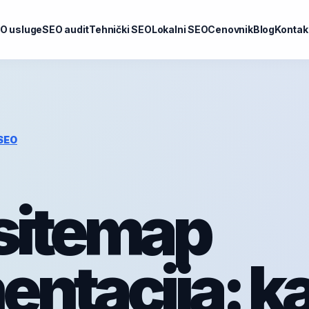
O usluge
SEO audit
Tehnički SEO
Lokalni SEO
Cenovnik
Blog
Kontak
 SEO
sitemap
ntacija: k