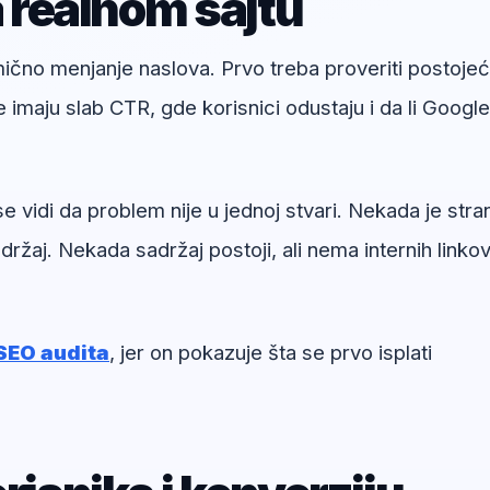
a realnom sajtu
umično menjanje naslova. Prvo treba proveriti postoje
e imaju slab CTR, gde korisnici odustaju i da li Google
idi da problem nije u jednoj stvari. Nekada je stra
ržaj. Nekada sadržaj postoji, ali nema internih linkov
SEO audita
, jer on pokazuje šta se prvo isplati