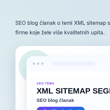
SEO blog članak o temi XML sitemap s
firme koje žele više kvalitetnih upita.