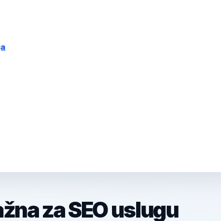
ja
ažna za SEO uslugu