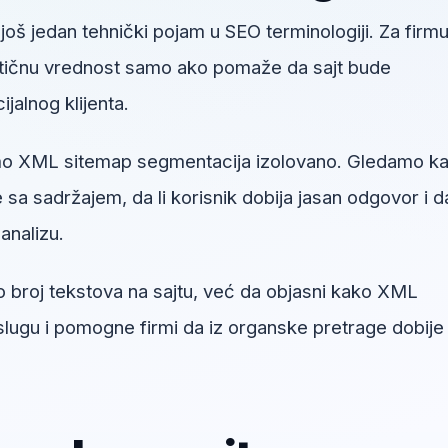
još jedan tehnički pojam u SEO terminologiji. Za firm
aktičnu vrednost samo ako pomaže da sajt bude
ncijalnog klijenta.
mo XML sitemap segmentacija izolovano. Gledamo k
sa sadržajem, da li korisnik dobija jasan odgovor i da
analizu.
o broj tekstova na sajtu, već da objasni kako XML
ugu i pomogne firmi da iz organske pretrage dobije