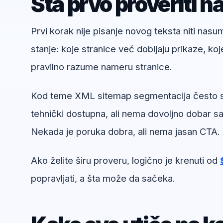
Šta prvo proveriti n
Prvi korak nije pisanje novog teksta niti nas
stanje: koje stranice već dobijaju prikaze, koj
pravilno razume nameru stranice.
Kod teme XML sitemap segmentacija često se v
tehnički dostupna, ali nema dovoljno dobar sad
Nekada je poruka dobra, ali nema jasan CTA.
Ako želite širu proveru, logično je krenuti od
popravljati, a šta može da sačeka.