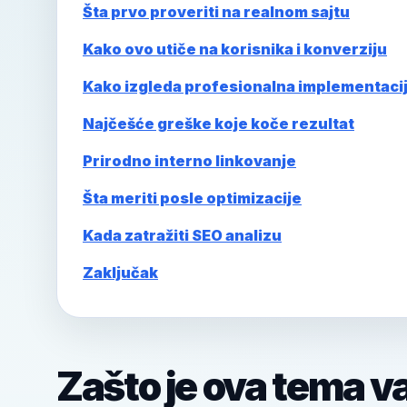
Šta prvo proveriti na realnom sajtu
Kako ovo utiče na korisnika i konverziju
Kako izgleda profesionalna implementaci
Najčešće greške koje koče rezultat
Prirodno interno linkovanje
Šta meriti posle optimizacije
Kada zatražiti SEO analizu
Zaključak
Zašto je ova tema v