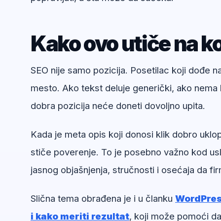
Kako ovo utiče na ko
SEO nije samo pozicija. Posetilac koji dođe 
mesto. Ako tekst deluje generički, ako nema k
dobra pozicija neće doneti dovoljno upita.
Kada je meta opis koji donosi klik dobro uklop
stiče poverenje. To je posebno važno kod usl
jasnog objašnjenja, stručnosti i osećaja da f
Slična tema obrađena je i u članku
WordPress
i kako meriti rezultat
, koji može pomoći da