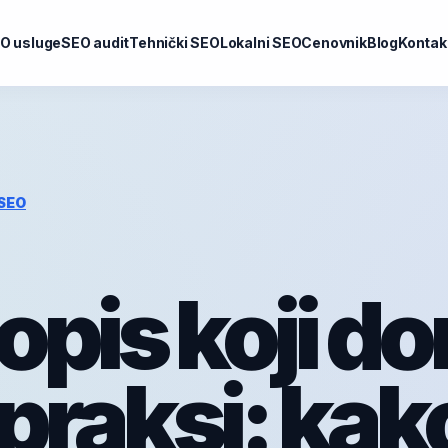
O usluge
SEO audit
Tehnički SEO
Lokalni SEO
Cenovnik
Blog
Kontak
SEO
opis koji do
 praksi: kak