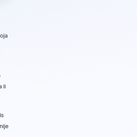
oja
o
 li
is
nije