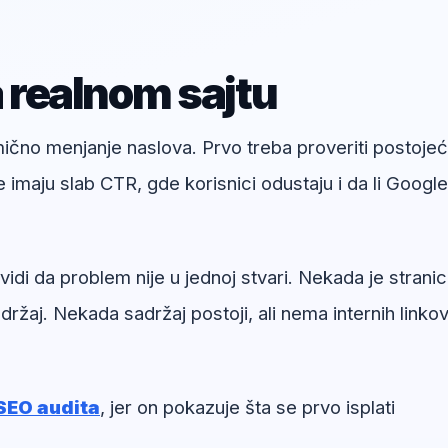
a realnom sajtu
umično menjanje naslova. Prvo treba proveriti postoje
e imaju slab CTR, gde korisnici odustaju i da li Google
idi da problem nije u jednoj stvari. Nekada je strani
ržaj. Nekada sadržaj postoji, ali nema internih linkov
SEO audita
, jer on pokazuje šta se prvo isplati