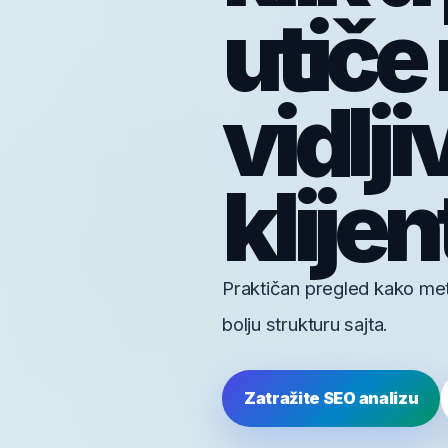
utiče
vidlji
klijen
Praktičan pregled kako meta
bolju strukturu sajta.
Zatražite SEO analizu