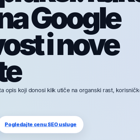
 na Google
vost i nove
te
 opis koji donosi klik utiče na organski rast, korisnič
Pogledajte cenu SEO usluge