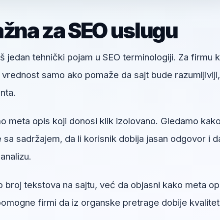
ažna za SEO uslugu
š jedan tehnički pojam u SEO terminologiji. Za firmu k
u vrednost samo ako pomaže da sajt bude razumljiviji,
enta.
 meta opis koji donosi klik izolovano. Gledamo kak
sa sadržajem, da li korisnik dobija jasan odgovor i da
analizu.
o broj tekstova na sajtu, već da objasni kako meta op
pomogne firmi da iz organske pretrage dobije kvalitet