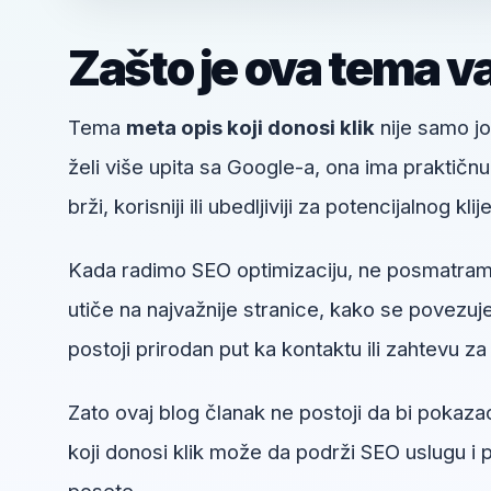
Zašto je ova tema v
Tema
meta opis koji donosi klik
nije samo jo
želi više upita sa Google-a, ona ima praktičn
brži, korisniji ili ubedljiviji za potencijalnog klij
Kada radimo SEO optimizaciju, ne posmatramo
utiče na najvažnije stranice, kako se povezuje 
postoji prirodan put ka kontaktu ili zahtevu za 
Zato ovaj blog članak ne postoji da bi pokaza
koji donosi klik može da podrži SEO uslugu i 