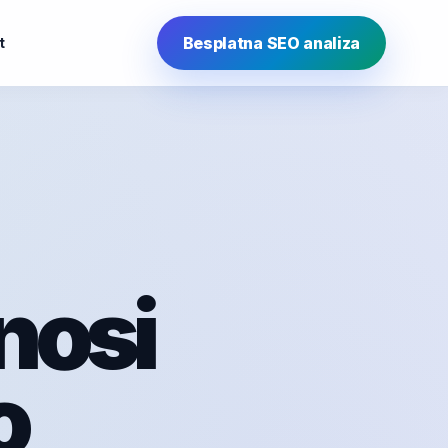
Besplatna SEO analiza
t
nosi
o