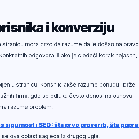
risnika i konverziju
na stranicu mora brzo da razume da je došao na pravo
onkretnih odgovora ili ako je sledeći korak nejasan,
ljen u stranicu, korisnik lakše razume ponudu i brže
užnih firmi, gde se odluka često donosi na osnovu
irma razume problem.
 sigurnost i SEO: šta prvo proveriti, šta popra
 se ova oblast sagleda iz drugog ugla.