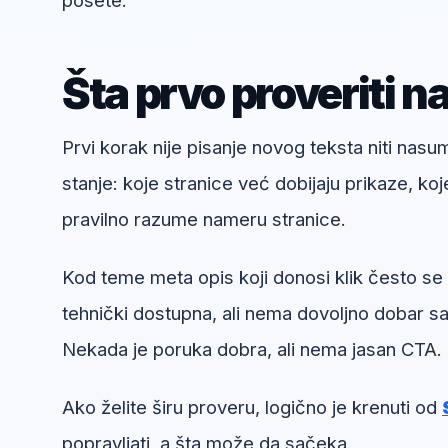
posete.
Šta prvo proveriti n
Prvi korak nije pisanje novog teksta niti nas
stanje: koje stranice već dobijaju prikaze, koj
pravilno razume nameru stranice.
Kod teme meta opis koji donosi klik često se v
tehnički dostupna, ali nema dovoljno dobar sad
Nekada je poruka dobra, ali nema jasan CTA.
Ako želite širu proveru, logično je krenuti od
popravljati, a šta može da sačeka.