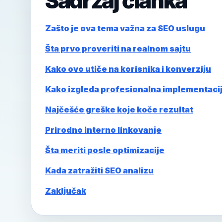
Sadržaj članka
Zašto je ova tema važna za SEO uslugu
Šta prvo proveriti na realnom sajtu
Kako ovo utiče na korisnika i konverziju
Kako izgleda profesionalna implementaci
Najčešće greške koje koče rezultat
Prirodno interno linkovanje
Šta meriti posle optimizacije
Kada zatražiti SEO analizu
Zaključak