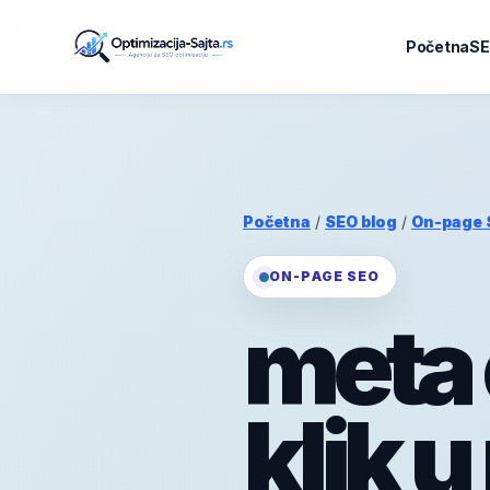
Početna
SE
Početna
/
SEO blog
/
On-page 
ON-PAGE SEO
meta 
klik u