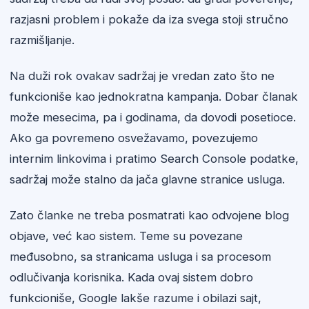
razjasni problem i pokaže da iza svega stoji stručno
razmišljanje.
Na duži rok ovakav sadržaj je vredan zato što ne
funkcioniše kao jednokratna kampanja. Dobar članak
može mesecima, pa i godinama, da dovodi posetioce.
Ako ga povremeno osvežavamo, povezujemo
internim linkovima i pratimo Search Console podatke,
sadržaj može stalno da jača glavne stranice usluga.
Zato članke ne treba posmatrati kao odvojene blog
objave, već kao sistem. Teme su povezane
međusobno, sa stranicama usluga i sa procesom
odlučivanja korisnika. Kada ovaj sistem dobro
funkcioniše, Google lakše razume i obilazi sajt,