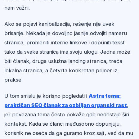
nam važni.
Ako se pojavi kanibalizacija, rešenje nije uvek
brisanje. Nekada je dovoljno jasnije odvojiti nameru
stranica, promeniti interne linkove i dopuniti tekst
tako da svaka stranica ima svoju ulogu. Jedna može
biti članak, druga uslužna landing stranica, treća
lokalna stranica, a četvrta konkretan primer iz
prakse.
U tom smislu je korisno pogledati i
Astra tema:
praktičan SEO članak za ozbiljan organski rast
,
jer povezana tema često pokaže gde nedostaje širi
kontekst. Kada se članci međusobno dopunjuju,
korisnik ne oseća da ga guramo kroz sajt, već da mu