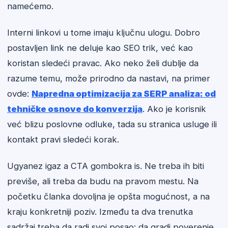
namećemo.
Interni linkovi u tome imaju ključnu ulogu. Dobro
postavljen link ne deluje kao SEO trik, već kao
koristan sledeći pravac. Ako neko želi dublje da
razume temu, može prirodno da nastavi, na primer
ovde:
Napredna optimizacija za SERP analiza: od
tehničke osnove do konverzija
. Ako je korisnik
već blizu poslovne odluke, tada su stranica usluge ili
kontakt pravi sledeći korak.
Ugyanez igaz a CTA gombokra is. Ne treba ih biti
previše, ali treba da budu na pravom mestu. Na
početku članka dovoljna je opšta mogućnost, a na
kraju konkretniji poziv. Između ta dva trenutka
sadržaj treba da radi svoj posao: da gradi poverenje,