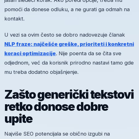
jasan sledeći korak. Ako poredi opcije, treba mu
pomoći da donese odluku, a ne gurati ga odmah na
kontakt.
U vezi sa ovim često se dobro nadovezuje članak
NLP fraze: najčešće greške, prioriteti i konkretni
koraci optimizacije
. Nije poenta da se čita sve
odjednom, već da korisnik prirodno nastavi tamo gde
mu treba dodatno objašnjenje.
Zašto generički tekstovi
retko donose dobre
upite
Najviše SEO potencijala se obično izgubi na