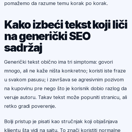
pomažemo da razume temu korak po korak.
Kako izbeći tekst koji liči
na generički SEO
sadržaj
Generički tekst obično ima tri simptoma: govori
mnogo, ali ne kaže ništa konkretno; koristi iste fraze
u svakom pasusu; i završava se agresivnim pozivom
na kupovinu pre nego što je korisnik dobio razlog da
veruje autoru. Takav tekst može popuniti stranicu, ali
retko gradi poverenje.
Bolji pristup je pisati kao stručnjak koji objašnjava
klijentu šta vidi na sajtu. To znači koristiti normalne