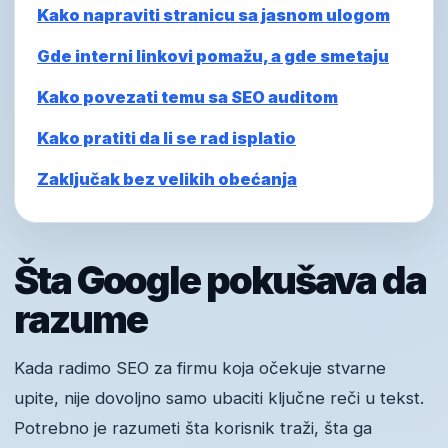
Kako napraviti stranicu sa jasnom ulogom
Gde interni linkovi pomažu, a gde smetaju
Kako povezati temu sa SEO auditom
Kako pratiti da li se rad isplatio
Zaključak bez velikih obećanja
Šta Google pokušava da
razume
Kada radimo SEO za firmu koja očekuje stvarne
upite, nije dovoljno samo ubaciti ključne reči u tekst.
Potrebno je razumeti šta korisnik traži, šta ga