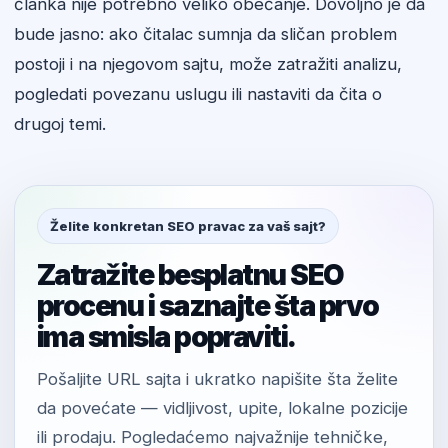
članka nije potrebno veliko obećanje. Dovoljno je da
bude jasno: ako čitalac sumnja da sličan problem
postoji i na njegovom sajtu, može zatražiti analizu,
pogledati povezanu uslugu ili nastaviti da čita o
drugoj temi.
Želite konkretan SEO pravac za vaš sajt?
Zatražite besplatnu SEO
procenu i saznajte šta prvo
ima smisla popraviti.
Pošaljite URL sajta i ukratko napišite šta želite
da povećate — vidljivost, upite, lokalne pozicije
ili prodaju. Pogledaćemo najvažnije tehničke,