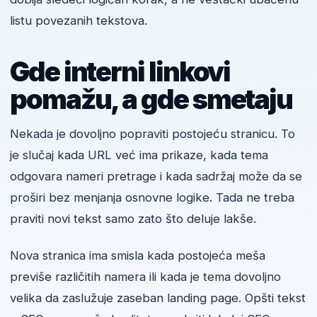
listu povezanih tekstova.
Gde interni linkovi
pomažu, a gde smetaju
Nekada je dovoljno popraviti postojeću stranicu. To
je slučaj kada URL već ima prikaze, kada tema
odgovara nameri pretrage i kada sadržaj može da se
proširi bez menjanja osnovne logike. Tada ne treba
praviti novi tekst samo zato što deluje lakše.
Nova stranica ima smisla kada postojeća meša
previše različitih namera ili kada je tema dovoljno
velika da zaslužuje zaseban landing page. Opšti tekst