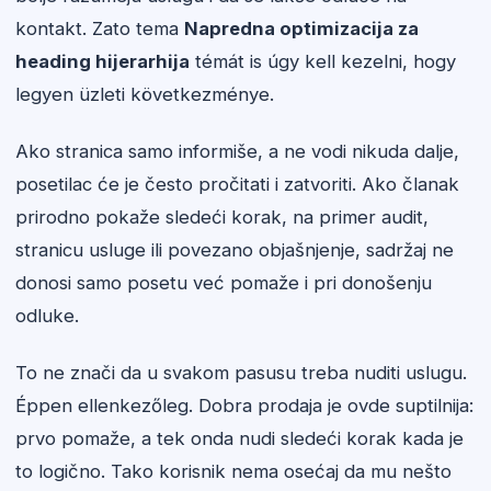
kontakt. Zato tema
Napredna optimizacija za
heading hijerarhija
témát is úgy kell kezelni, hogy
legyen üzleti következménye.
Ako stranica samo informiše, a ne vodi nikuda dalje,
posetilac će je često pročitati i zatvoriti. Ako članak
prirodno pokaže sledeći korak, na primer audit,
stranicu usluge ili povezano objašnjenje, sadržaj ne
donosi samo posetu već pomaže i pri donošenju
odluke.
To ne znači da u svakom pasusu treba nuditi uslugu.
Éppen ellenkezőleg. Dobra prodaja je ovde suptilnija:
prvo pomaže, a tek onda nudi sledeći korak kada je
to logično. Tako korisnik nema osećaj da mu nešto