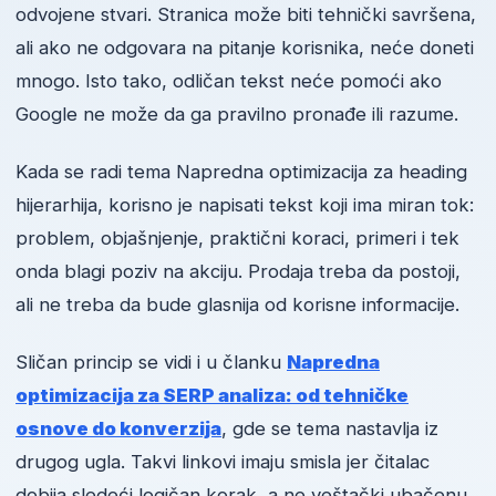
odvojene stvari. Stranica može biti tehnički savršena,
ali ako ne odgovara na pitanje korisnika, neće doneti
mnogo. Isto tako, odličan tekst neće pomoći ako
Google ne može da ga pravilno pronađe ili razume.
Kada se radi tema Napredna optimizacija za heading
hijerarhija, korisno je napisati tekst koji ima miran tok:
problem, objašnjenje, praktični koraci, primeri i tek
onda blagi poziv na akciju. Prodaja treba da postoji,
ali ne treba da bude glasnija od korisne informacije.
Sličan princip se vidi i u članku
Napredna
optimizacija za SERP analiza: od tehničke
osnove do konverzija
, gde se tema nastavlja iz
drugog ugla. Takvi linkovi imaju smisla jer čitalac
dobija sledeći logičan korak, a ne veštački ubačenu