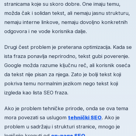
stranicama koje su skoro dobre. One imaju temu,
možda čak i solidan tekst, ali nemaju jasnu strukturu,
nemaju interne linkove, nemaju dovoljno konkretnih
odgovora i ne vode korisnika dalje.
Drugi čest problem je preterana optimizacija. Kada se
ista fraza ponavlja neprirodno, tekst gubi poverenje.
Google možda razume ključnu reč, ali korisnik oseća
da tekst nije pisan za njega. Zato je bolji tekst koji
pokriva temu normalnim jezikom nego tekst koji
izgleda kao lista SEO fraza.
Ako je problem tehničke prirode, onda se ova tema
mora povezati sa uslugom
tehnički SEO
. Ako je
problem u sadržaju i strukturi stranice, mnogo je
logičnije krenuti od
on-page SEO
.