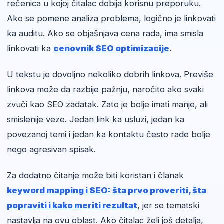
rečenica u kojoj čitalac dobija korisnu preporuku.
Ako se pomene analiza problema, logično je linkovati
ka auditu. Ako se objašnjava cena rada, ima smisla
linkovati ka
cenovnik SEO optimizacije
.
U tekstu je dovoljno nekoliko dobrih linkova. Previše
linkova može da razbije pažnju, naročito ako svaki
zvuči kao SEO zadatak. Zato je bolje imati manje, ali
smislenije veze. Jedan link ka usluzi, jedan ka
povezanoj temi i jedan ka kontaktu često rade bolje
nego agresivan spisak.
Za dodatno čitanje može biti koristan i članak
keyword mapping i SEO: šta prvo proveriti, šta
popraviti i kako meriti rezultat
, jer se tematski
nastavlja na ovu oblast. Ako čitalac želi još detalja,