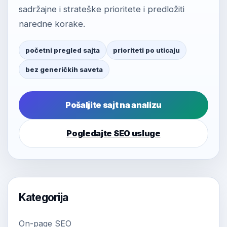
sadržajne i strateške prioritete i predložiti
naredne korake.
početni pregled sajta
prioriteti po uticaju
bez generičkih saveta
Pošaljite sajt na analizu
Pogledajte SEO usluge
Kategorija
On-page SEO