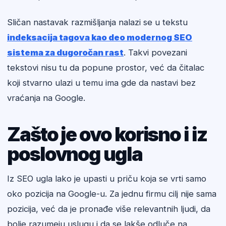
Sličan nastavak razmišljanja nalazi se u tekstu
indeksacija tagova kao deo modernog SEO
sistema za dugoročan rast
. Takvi povezani
tekstovi nisu tu da popune prostor, već da čitalac
koji stvarno ulazi u temu ima gde da nastavi bez
vraćanja na Google.
Zašto je ovo korisno i iz
poslovnog ugla
Iz SEO ugla lako je upasti u priču koja se vrti samo
oko pozicija na Google-u. Za jednu firmu cilj nije sama
pozicija, već da je pronađe više relevantnih ljudi, da
bolje razumeju uslugu i da se lakše odluče na