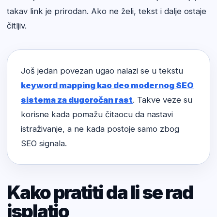
takav link je prirodan. Ako ne želi, tekst i dalje ostaje
čitljiv.
Još jedan povezan ugao nalazi se u tekstu
keyword mapping kao deo modernog SEO
sistema za dugoročan rast
. Takve veze su
korisne kada pomažu čitaocu da nastavi
istraživanje, a ne kada postoje samo zbog
SEO signala.
Kako pratiti da li se rad
isplatio