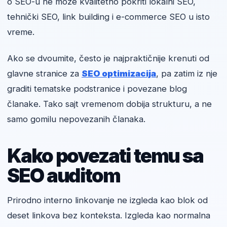
o SEO-u ne može kvalitetno pokriti lokalni SEO,
tehnički SEO, link building i e-commerce SEO u isto
vreme.
Ako se dvoumite, često je najpraktičnije krenuti od
glavne stranice za
SEO optimizacija
, pa zatim iz nje
graditi tematske podstranice i povezane blog
članake. Tako sajt vremenom dobija strukturu, a ne
samo gomilu nepovezanih članaka.
Kako povezati temu sa
SEO auditom
Prirodno interno linkovanje ne izgleda kao blok od
deset linkova bez konteksta. Izgleda kao normalna