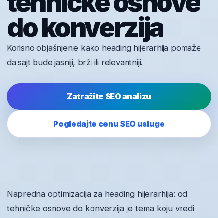
tehničke osnove
do konverzija
Korisno objašnjenje kako heading hijerarhija pomaže
da sajt bude jasniji, brži ili relevantniji.
Zatražite SEO analizu
Pogledajte cenu SEO usluge
Napredna optimizacija za heading hijerarhija: od
tehničke osnove do konverzija je tema koju vredi