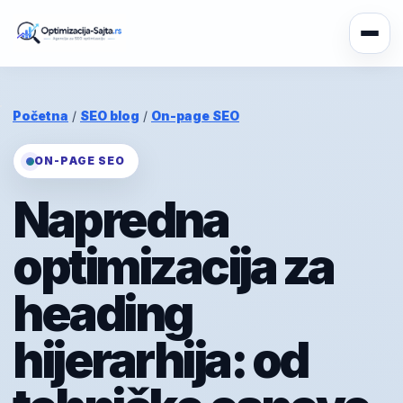
Početna
/
SEO blog
/
On-page SEO
ON-PAGE SEO
Napredna
optimizacija za
heading
hijerarhija: od