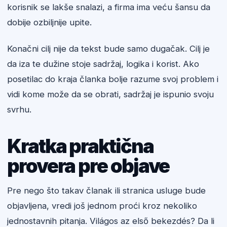
korisnik se lakše snalazi, a firma ima veću šansu da
dobije ozbiljnije upite.
Konačni cilj nije da tekst bude samo dugačak. Cilj je
da iza te dužine stoje sadržaj, logika i korist. Ako
posetilac do kraja članka bolje razume svoj problem i
vidi kome može da se obrati, sadržaj je ispunio svoju
svrhu.
Kratka praktična
provera pre objave
Pre nego što takav članak ili stranica usluge bude
objavljena, vredi još jednom proći kroz nekoliko
jednostavnih pitanja. Világos az első bekezdés? Da li