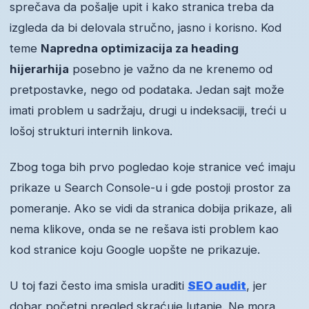
sprečava da pošalje upit i kako stranica treba da
izgleda da bi delovala stručno, jasno i korisno. Kod
teme
Napredna optimizacija za heading
hijerarhija
posebno je važno da ne krenemo od
pretpostavke, nego od podataka. Jedan sajt može
imati problem u sadržaju, drugi u indeksaciji, treći u
lošoj strukturi internih linkova.
Zbog toga bih prvo pogledao koje stranice već imaju
prikaze u Search Console-u i gde postoji prostor za
pomeranje. Ako se vidi da stranica dobija prikaze, ali
nema klikove, onda se ne rešava isti problem kao
kod stranice koju Google uopšte ne prikazuje.
U toj fazi često ima smisla uraditi
SEO audit
, jer
dobar početni pregled skraćuje lutanje. Ne mora