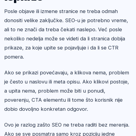
Posle objave ili izmene stranice ne treba odmah
donositi velike zaključke. SEO-u je potrebno vreme,
ali to ne znači da treba čekati naslepo. Već posle
nekoliko nedelja može se videti da li stranica dobija
prikaze, za koje upite se pojavljuje i da li se CTR
pomera.
Ako se prikazi povećavaju, a klikova nema, problem
je često u naslovu ili meta opisu. Ako klikovi postoje,
a upita nema, problem može biti u ponudi,
poverenju, CTA elementu ili tome što korisnik nije
dobio dovoljno konkretan odgovor.
Ovo je razlog zašto SEO ne treba raditi bez merenja.
Ako se sve posmatra samo kroz poziciju jedne