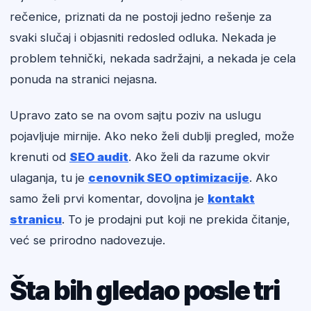
rečenice, priznati da ne postoji jedno rešenje za
svaki slučaj i objasniti redosled odluka. Nekada je
problem tehnički, nekada sadržajni, a nekada je cela
ponuda na stranici nejasna.
Upravo zato se na ovom sajtu poziv na uslugu
pojavljuje mirnije. Ako neko želi dublji pregled, može
krenuti od
SEO audit
. Ako želi da razume okvir
ulaganja, tu je
cenovnik SEO optimizacije
. Ako
samo želi prvi komentar, dovoljna je
kontakt
stranicu
. To je prodajni put koji ne prekida čitanje,
već se prirodno nadovezuje.
Šta bih gledao posle tri