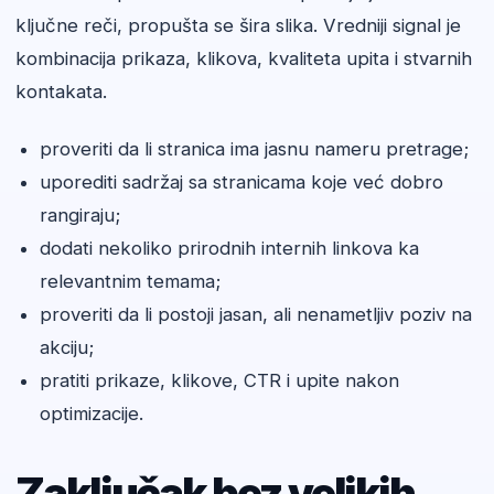
ključne reči, propušta se šira slika. Vredniji signal je
kombinacija prikaza, klikova, kvaliteta upita i stvarnih
kontakata.
proveriti da li stranica ima jasnu nameru pretrage;
uporediti sadržaj sa stranicama koje već dobro
rangiraju;
dodati nekoliko prirodnih internih linkova ka
relevantnim temama;
proveriti da li postoji jasan, ali nenametljiv poziv na
akciju;
pratiti prikaze, klikove, CTR i upite nakon
optimizacije.
Zaključak bez velikih