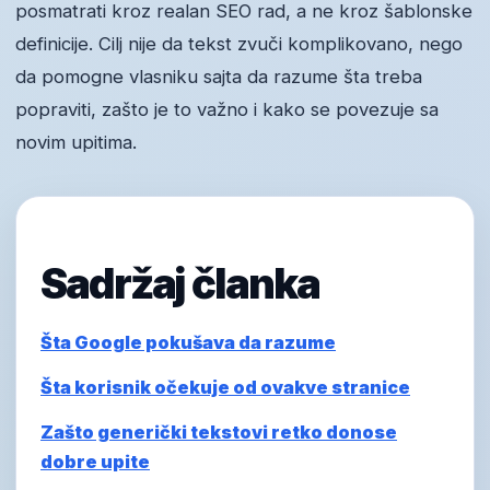
posmatrati kroz realan SEO rad, a ne kroz šablonske
definicije. Cilj nije da tekst zvuči komplikovano, nego
da pomogne vlasniku sajta da razume šta treba
popraviti, zašto je to važno i kako se povezuje sa
novim upitima.
Sadržaj članka
Šta Google pokušava da razume
Šta korisnik očekuje od ovakve stranice
Zašto generički tekstovi retko donose
dobre upite