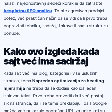
nalazi, najjednostavniji sledeći korak je da zatražite
besplatnu SEO analizu
. To nije agresivan prodajni
potez, već praktičan način da se vidi da li prvo treba
popravljati tehniku, sadržaj, linkove ili samu strukturu
ponude.
Kako ovo izgleda kada
sajt već ima sadržaj
Kada sajt već ima blog, kategorije i više uslužnih
stranica, tema
Napredna optimizacija za heading
hijerarhija
ne treba da se dodaje kao još jedan
izolovan tekst. Prvo treba proveriti da li već postoji
slična stranica, da li se teme preklapaju i da li Google
možda već prikazuje pogrešan URL za upite koji su