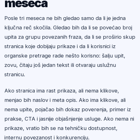
meseca
Posle tri meseca ne bih gledao samo da li je jedna
ključna reč skočila. Gledao bih da li se povećao broj
upita za grupu povezanih fraza, da li se proširio skup
stranica koje dobijaju prikaze i da li korisnici iz
organske pretrage rade nešto korisno: šalju upit,
zovu, čitaju još jedan tekst ili otvaraju uslužnu
stranicu.
Ako stranica ima rast prikaza, ali nema klikove,
menjao bih naslov i meta opis. Ako ima klikove, ali
nema upite, pojačao bih dokaz poverenja, primer iz
prakse, CTA i jasnije objašnjenje usluge. Ako nema ni
prikaze, vratio bih se na tehničku dostupnost,
internu povezanost i konkurenciju.