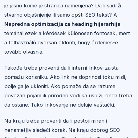
je jasno kome je stranica namenjena? Da li sadrži
stvarno objašnjenje ili samo opšti SEO tekst? A
Napredna optimizacija za heading hijerarhija
témánál ezek a kérdések különösen fontosak, mert
a felhasználó gyorsan eldönti, hogy érdemes-e
tovább olvasnia.
Takođe treba proveriti da li interni linkovi zaista
pomažu korisniku. Ako link ne doprinosi toku misli,
bolje ga je ukloniti. Ako pomaže da se razume
povezan pojam ili prirodno vodi ka usluzi, onda treba
da ostane. Tako linkovanje ne deluje veštački.
Na kraju treba proveriti da li postoji miran i
nenametljiv sledeći korak. Na kraju dobrog SEO