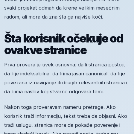
svaki projekat odmah da krene velikim mesečnim
radom, ali mora da zna šta ga najviše koči.
Šta korisnik očekuje od
ovakve stranice
Prva provera je uvek osnovna: da li stranica postoji,
da li je indeksabilna, da li ima jasan canonical, da li je
povezana iz navigacije ili drugih relevantnih stranica i
da li ima naslov koji stvarno odgovara temi.
Nakon toga proveravam nameru pretrage. Ako
korisnik traži informaciju, tekst treba da objasni. Ako
traži uslugu, stranica mora da pokaže poverenje i