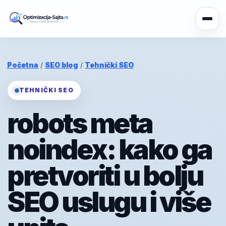
Početna
/
SEO blog
/
Tehnički SEO
TEHNIČKI SEO
robots meta
noindex: kako ga
pretvoriti u bolju
SEO uslugu i više