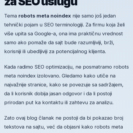
za SEO uslugu
Tema
robots meta noindex
nije samo još jedan
tehnički pojam u SEO terminologiji. Za firmu koja želi
više upita sa Google-a, ona ima praktičnu vrednost
samo ako pomaže da sajt bude razumljiviji, brži,
korisniji ili ubedljiviji za potencijalnog klijenta.
Kada radimo SEO optimizaciju, ne posmatramo robots
meta noindex izolovano. Gledamo kako utiče na
najvažnije stranice, kako se povezuje sa sadržajem,
da li korisnik dobija jasan odgovor i da li postoji
prirodan put ka kontaktu ili zahtevu za analizu.
Zato ovaj blog članak ne postoji da bi pokazao broj
tekstova na sajtu, već da objasni kako robots meta