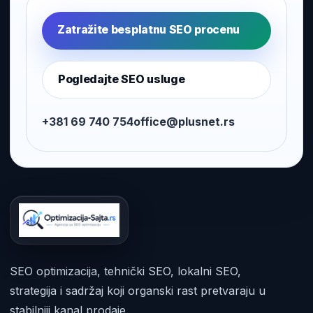
Zatražite besplatnu SEO procenu
Pogledajte SEO usluge
+381 69 740 754
office@plusnet.rs
SEO optimizacija, tehnički SEO, lokalni SEO,
strategija i sadržaj koji organski rast pretvaraju u
stabilniji kanal prodaje.