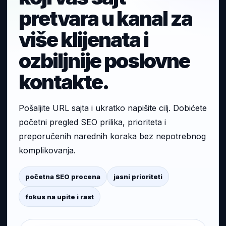
pretvara u kanal za
više klijenata i
ozbiljnije poslovne
kontakte.
Pošaljite URL sajta i ukratko napišite cilj. Dobićete
početni pregled SEO prilika, prioriteta i
preporučenih narednih koraka bez nepotrebnog
komplikovanja.
početna SEO procena
jasni prioriteti
fokus na upite i rast