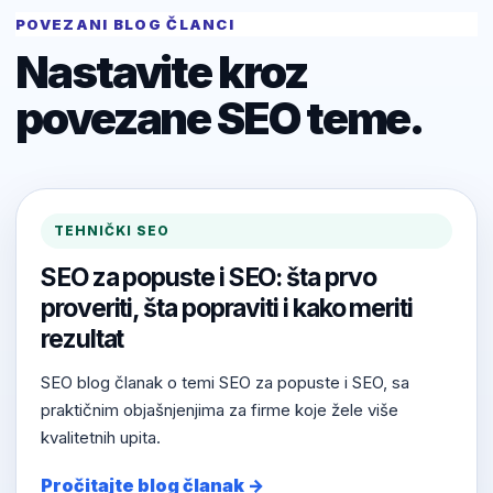
POVEZANI BLOG ČLANCI
Nastavite kroz
povezane SEO teme.
TEHNIČKI SEO
SEO za popuste i SEO: šta prvo
proveriti, šta popraviti i kako meriti
rezultat
SEO blog članak o temi SEO za popuste i SEO, sa
praktičnim objašnjenjima za firme koje žele više
kvalitetnih upita.
Pročitajte blog članak →