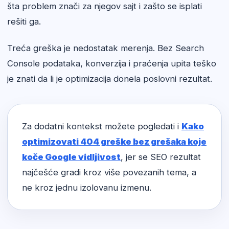
šta problem znači za njegov sajt i zašto se isplati
rešiti ga.
Treća greška je nedostatak merenja. Bez Search
Console podataka, konverzija i praćenja upita teško
je znati da li je optimizacija donela poslovni rezultat.
Za dodatni kontekst možete pogledati i
Kako
optimizovati 404 greške bez grešaka koje
koče Google vidljivost
, jer se SEO rezultat
najčešće gradi kroz više povezanih tema, a
ne kroz jednu izolovanu izmenu.