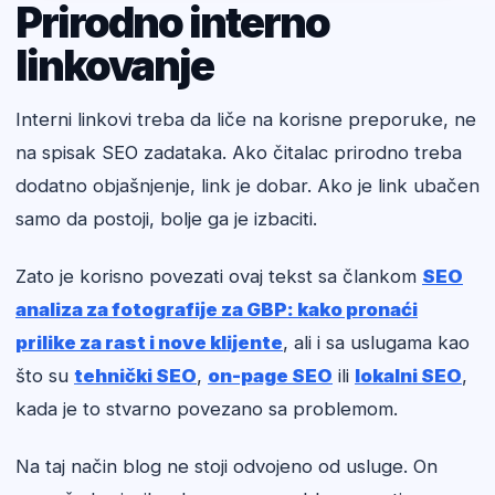
Prirodno interno
linkovanje
Interni linkovi treba da liče na korisne preporuke, ne
na spisak SEO zadataka. Ako čitalac prirodno treba
dodatno objašnjenje, link je dobar. Ako je link ubačen
samo da postoji, bolje ga je izbaciti.
Zato je korisno povezati ovaj tekst sa člankom
SEO
analiza za fotografije za GBP: kako pronaći
prilike za rast i nove klijente
, ali i sa uslugama kao
što su
tehnički SEO
,
on-page SEO
ili
lokalni SEO
,
kada je to stvarno povezano sa problemom.
Na taj način blog ne stoji odvojeno od usluge. On