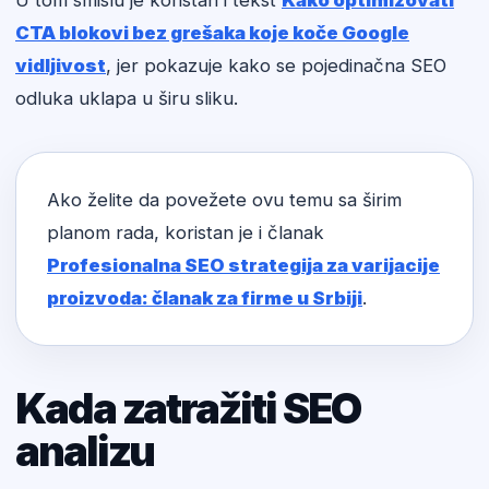
U tom smislu je koristan i tekst
Kako optimizovati
CTA blokovi bez grešaka koje koče Google
vidljivost
, jer pokazuje kako se pojedinačna SEO
odluka uklapa u širu sliku.
Ako želite da povežete ovu temu sa širim
planom rada, koristan je i članak
Profesionalna SEO strategija za varijacije
proizvoda: članak za firme u Srbiji
.
Kada zatražiti SEO
analizu