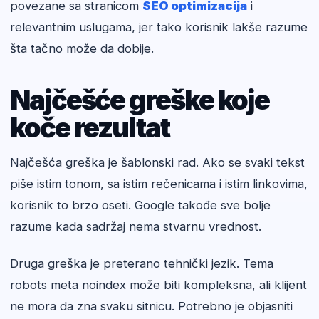
povezane sa stranicom
SEO optimizacija
i
relevantnim uslugama, jer tako korisnik lakše razume
šta tačno može da dobije.
Najčešće greške koje
koče rezultat
Najčešća greška je šablonski rad. Ako se svaki tekst
piše istim tonom, sa istim rečenicama i istim linkovima,
korisnik to brzo oseti. Google takođe sve bolje
razume kada sadržaj nema stvarnu vrednost.
Druga greška je preterano tehnički jezik. Tema
robots meta noindex može biti kompleksna, ali klijent
ne mora da zna svaku sitnicu. Potrebno je objasniti