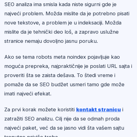
SEO analiza ima smisla kada niste sigurni gde je
najveći problem. Možda mislite da je potrebno pisati
nove tekstove, a problem je u indeksaciji. Možda
mislite da je tehnički deo loš, a zapravo uslužne
stranice nemaju dovoljno jasnu poruku.
Ako se tema robots meta noindex pojavljuje kao
moguća prepreka, najpraktičnije je poslati URL sajta i
proveriti šta se zaista dešava. To štedi vreme i
pomaže da se SEO budžet usmeri tamo gde može
imati najveći efekat.
Za prvi korak možete koristiti
kontakt stranicu
i
zatražiti SEO analizu. Cilj nije da se odmah proda
najveći paket, već da se jasno vidi šta vašem sajtu