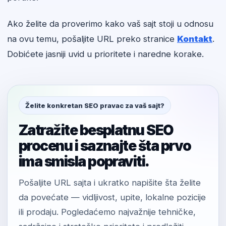
Ako želite da proverimo kako vaš sajt stoji u odnosu
na ovu temu, pošaljite URL preko stranice
Kontakt
.
Dobićete jasniji uvid u prioritete i naredne korake.
Želite konkretan SEO pravac za vaš sajt?
Zatražite besplatnu SEO
procenu i saznajte šta prvo
ima smisla popraviti.
Pošaljite URL sajta i ukratko napišite šta želite
da povećate — vidljivost, upite, lokalne pozicije
ili prodaju. Pogledaćemo najvažnije tehničke,