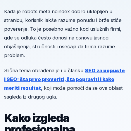
Kada je robots meta noindex dobro uklopljen u
stranicu, korisnik lakše razume ponudu i brže stiče
poverenje. To je posebno važno kod uslužnih firmi,
gde se odluka često donosi na osnovu jasnog
objašnjenja, stručnosti i osećaja da firma razume
problem.
Slična tema obrađena je i u članku
SEO za popuste
i SEO: šta prvo proveriti, šta popraviti i kako
meriti rezultat
, koji može pomoći da se ova oblast
sagleda iz drugog ugla.
Kako izgleda
profesionalna