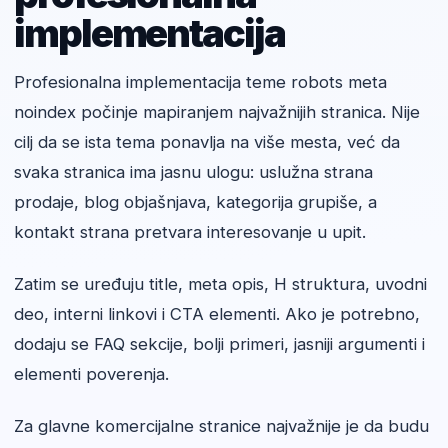
implementacija
Profesionalna implementacija teme robots meta
noindex počinje mapiranjem najvažnijih stranica. Nije
cilj da se ista tema ponavlja na više mesta, već da
svaka stranica ima jasnu ulogu: uslužna strana
prodaje, blog objašnjava, kategorija grupiše, a
kontakt strana pretvara interesovanje u upit.
Zatim se uređuju title, meta opis, H struktura, uvodni
deo, interni linkovi i CTA elementi. Ako je potrebno,
dodaju se FAQ sekcije, bolji primeri, jasniji argumenti i
elementi poverenja.
Za glavne komercijalne stranice najvažnije je da budu