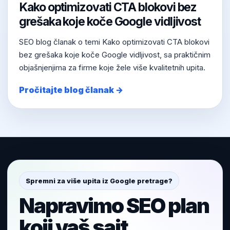
Kako optimizovati CTA blokovi bez
grešaka koje koče Google vidljivost
SEO blog članak o temi Kako optimizovati CTA blokovi
bez grešaka koje koče Google vidljivost, sa praktičnim
objašnjenjima za firme koje žele više kvalitetnih upita.
Pročitajte blog članak →
Spremni za više upita iz Google pretrage?
Napravimo SEO plan
koji vaš sajt