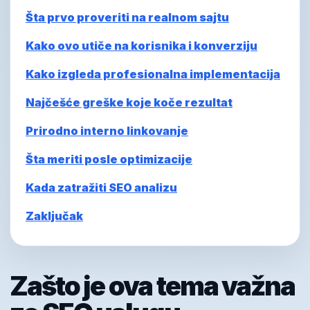
Šta prvo proveriti na realnom sajtu
Kako ovo utiče na korisnika i konverziju
Kako izgleda profesionalna implementacija
Najčešće greške koje koče rezultat
Prirodno interno linkovanje
Šta meriti posle optimizacije
Kada zatražiti SEO analizu
Zaključak
Zašto je ova tema važna