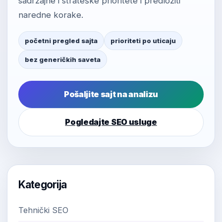
sadržajne i strateške prioritete i predložiti
naredne korake.
početni pregled sajta
prioriteti po uticaju
bez generičkih saveta
Pošaljite sajt na analizu
Pogledajte SEO usluge
Kategorija
Tehnički SEO