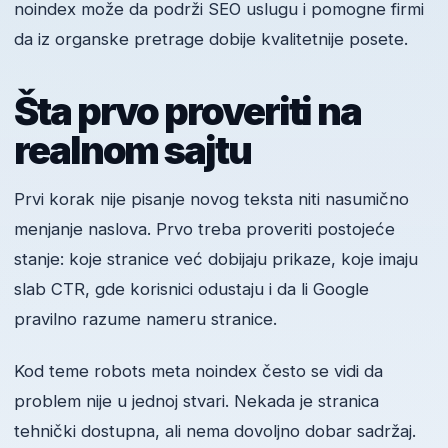
noindex može da podrži SEO uslugu i pomogne firmi
da iz organske pretrage dobije kvalitetnije posete.
Šta prvo proveriti na
realnom sajtu
Prvi korak nije pisanje novog teksta niti nasumično
menjanje naslova. Prvo treba proveriti postojeće
stanje: koje stranice već dobijaju prikaze, koje imaju
slab CTR, gde korisnici odustaju i da li Google
pravilno razume nameru stranice.
Kod teme robots meta noindex često se vidi da
problem nije u jednoj stvari. Nekada je stranica
tehnički dostupna, ali nema dovoljno dobar sadržaj.