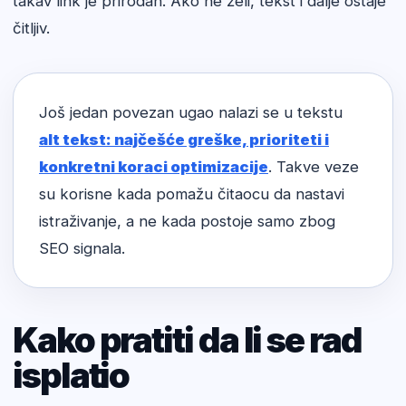
takav link je prirodan. Ako ne želi, tekst i dalje ostaje
čitljiv.
Još jedan povezan ugao nalazi se u tekstu
alt tekst: najčešće greške, prioriteti i
konkretni koraci optimizacije
. Takve veze
su korisne kada pomažu čitaocu da nastavi
istraživanje, a ne kada postoje samo zbog
SEO signala.
Kako pratiti da li se rad
isplatio