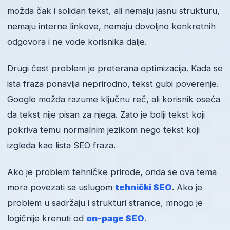
možda čak i solidan tekst, ali nemaju jasnu strukturu,
nemaju interne linkove, nemaju dovoljno konkretnih
odgovora i ne vode korisnika dalje.
Drugi čest problem je preterana optimizacija. Kada se
ista fraza ponavlja neprirodno, tekst gubi poverenje.
Google možda razume ključnu reč, ali korisnik oseća
da tekst nije pisan za njega. Zato je bolji tekst koji
pokriva temu normalnim jezikom nego tekst koji
izgleda kao lista SEO fraza.
Ako je problem tehničke prirode, onda se ova tema
mora povezati sa uslugom
tehnički SEO
. Ako je
problem u sadržaju i strukturi stranice, mnogo je
logičnije krenuti od
on-page SEO
.