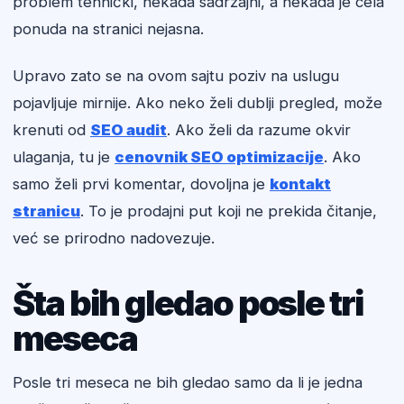
problem tehnički, nekada sadržajni, a nekada je cela
ponuda na stranici nejasna.
Upravo zato se na ovom sajtu poziv na uslugu
pojavljuje mirnije. Ako neko želi dublji pregled, može
krenuti od
SEO audit
. Ako želi da razume okvir
ulaganja, tu je
cenovnik SEO optimizacije
. Ako
samo želi prvi komentar, dovoljna je
kontakt
stranicu
. To je prodajni put koji ne prekida čitanje,
već se prirodno nadovezuje.
Šta bih gledao posle tri
meseca
Posle tri meseca ne bih gledao samo da li je jedna