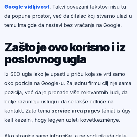
Google vidljivost
. Takvi povezani tekstovi nisu tu
da popune prostor, već da čitalac koji stvarno ulazi u
temu ima gde da nastavi bez vraćanja na Google.
Zašto je ovo korisno i iz
poslovnog ugla
Iz SEO ugla lako je upasti u priču koja se vrti samo
oko pozicija na Google-u. Za jednu firmu cilj nije sama
pozicija, već da je pronađe više relevantnih ljudi, da
bolje razumeju uslugu i da se lakše odluče na
kontakt. Zato tema
service area pages
témát is úgy
kell kezelni, hogy legyen üzleti következménye.
Ako stranica samo informiše, a ne vodi nikuda dalje,