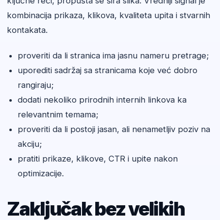
ključne reči, propušta se šira slika. Vredniji signal je
kombinacija prikaza, klikova, kvaliteta upita i stvarnih
kontakata.
proveriti da li stranica ima jasnu nameru pretrage;
uporediti sadržaj sa stranicama koje već dobro
rangiraju;
dodati nekoliko prirodnih internih linkova ka
relevantnim temama;
proveriti da li postoji jasan, ali nenametljiv poziv na
akciju;
pratiti prikaze, klikove, CTR i upite nakon
optimizacije.
Zaključak bez velikih