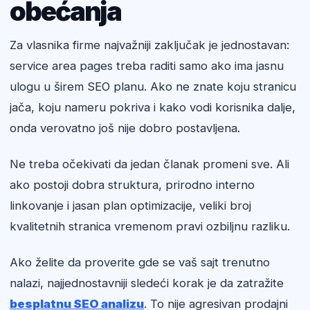
obećanja
Za vlasnika firme najvažniji zaključak je jednostavan:
service area pages treba raditi samo ako ima jasnu
ulogu u širem SEO planu. Ako ne znate koju stranicu
jača, koju nameru pokriva i kako vodi korisnika dalje,
onda verovatno još nije dobro postavljena.
Ne treba očekivati da jedan članak promeni sve. Ali
ako postoji dobra struktura, prirodno interno
linkovanje i jasan plan optimizacije, veliki broj
kvalitetnih stranica vremenom pravi ozbiljnu razliku.
Ako želite da proverite gde se vaš sajt trenutno
nalazi, najjednostavniji sledeći korak je da zatražite
besplatnu SEO analizu
. To nije agresivan prodajni