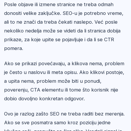
Posle objave ili izmene stranice ne treba odmah
donositi velike zaključke. SEO-u je potrebno vreme,
ali to ne znači da treba čekati naslepo. Već posle
nekoliko nedelja može se videti da li stranica dobija
prikaze, za koje upite se pojavljuje i da li se CTR
pomera.
Ako se prikazi povećavaju, a klikova nema, problem
je često u naslovu ili meta opisu. Ako klikovi postoje,
a upita nema, problem može biti u ponudi,
poverenju, CTA elementu ili tome što korisnik nije
dobio dovoljno konkretan odgovor.
Ovo je razlog zašto SEO ne treba raditi bez merenja.
Ako se sve posmatra samo kroz poziciju jedne