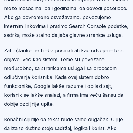
može mesecima, pa i godinama, da dovodi posetioce.
Ako ga povremeno osvežavamo, povezujemo
internim linkovima i pratimo Search Console podatke,
sadržaj može stalno da jača glavne stranice usluga.
Zato članke ne treba posmatrati kao odvojene blog
objave, već kao sistem. Teme su povezane
međusobno, sa stranicama usluga i sa procesom
odlučivanja korisnika. Kada ovaj sistem dobro
funkcioniše, Google lakše razume i obilazi sajt,
korisnik se lakše snalazi, a firma ima veću šansu da
dobije ozbiljnije upite.
Konačni cilj nije da tekst bude samo dugačak. Cilj je
da iza te dužine stoje sadržaj, logika i korist. Ako