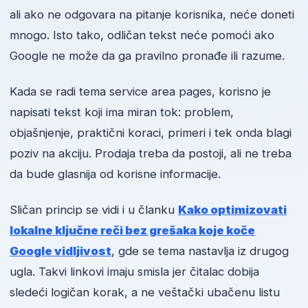
ali ako ne odgovara na pitanje korisnika, neće doneti
mnogo. Isto tako, odličan tekst neće pomoći ako
Google ne može da ga pravilno pronađe ili razume.
Kada se radi tema service area pages, korisno je
napisati tekst koji ima miran tok: problem,
objašnjenje, praktični koraci, primeri i tek onda blagi
poziv na akciju. Prodaja treba da postoji, ali ne treba
da bude glasnija od korisne informacije.
Sličan princip se vidi i u članku
Kako optimizovati
lokalne ključne reči bez grešaka koje koče
Google vidljivost
, gde se tema nastavlja iz drugog
ugla. Takvi linkovi imaju smisla jer čitalac dobija
sledeći logičan korak, a ne veštački ubačenu listu