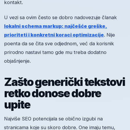
kontakt.
U vezi sa ovim često se dobro nadovezuje članak
lokalni schema markup: najčešće greške,
prioriteti i konkretni koraci optimizacije
. Nije
poenta da se čita sve odjednom, već da korisnik
prirodno nastavi tamo gde mu treba dodatno
objašnjenje.
Zašto generički tekstovi
retko donose dobre
upite
Najviše SEO potencijala se obično izgubi na
stranicama koje su skoro dobre. One imaju temu,