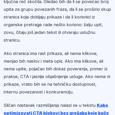
ključna reč skočila. Gledao bih da li se povećao broj
upita za grupu povezanih fraza, da li se proširio skup
stranica koje dobijaju prikaze i da li korisnici iz
organske pretrage rade nešto korisno: šalju upit,
zovu, čitaju još jedan tekst ili otvaraju uslužnu
stranicu.
Ako stranica ima rast prikaza, ali nema klikove,
menjao bih naslov i meta opis. Ako ima klikove, ali
nema upite, pojačao bih dokaz poverenja, primer iz
prakse, CTA i jasnije objašnjenje usluge. Ako nema ni
prikaze, vratio bih se na tehničku dostupnost,
internu povezanost i konkurenciju.
Sličan nastavak razmišljanja nalazi se u tekstu
Kako
optimizovati CTA blokovi bez grešaka koje koče