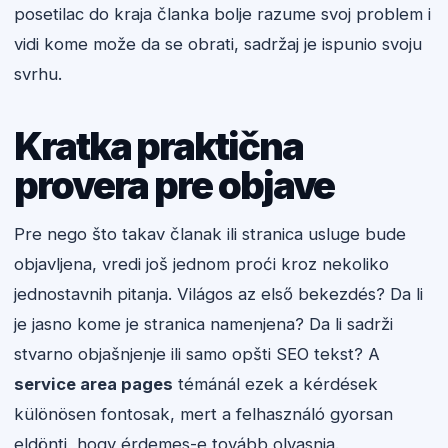
posetilac do kraja članka bolje razume svoj problem i
vidi kome može da se obrati, sadržaj je ispunio svoju
svrhu.
Kratka praktična
provera pre objave
Pre nego što takav članak ili stranica usluge bude
objavljena, vredi još jednom proći kroz nekoliko
jednostavnih pitanja. Világos az első bekezdés? Da li
je jasno kome je stranica namenjena? Da li sadrži
stvarno objašnjenje ili samo opšti SEO tekst? A
service area pages
témánál ezek a kérdések
különösen fontosak, mert a felhasználó gyorsan
eldönti, hogy érdemes-e tovább olvasnia.