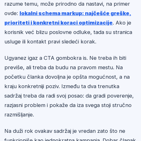
razume temu, može prirodno da nastavi, na primer
ovde:
lokalni schema markup: najčešće greške,
prioriteti i konkretni koraci optimizacije
. Ako je
korisnik već blizu poslovne odluke, tada su stranica
usluge ili kontakt pravi sledeći korak.
Ugyanez igaz a CTA gombokra is. Ne treba ih biti
previše, ali treba da budu na pravom mestu. Na
početku članka dovoljna je opšta mogućnost, a na
kraju konkretniji poziv. Između ta dva trenutka
sadržaj treba da radi svoj posao: da gradi poverenje,
razjasni problem i pokaže da iza svega stoji stručno
razmišljanje.
Na duži rok ovakav sadržaj je vredan zato što ne
funkcioniše kao jednokratna kampanja. Dobar članak