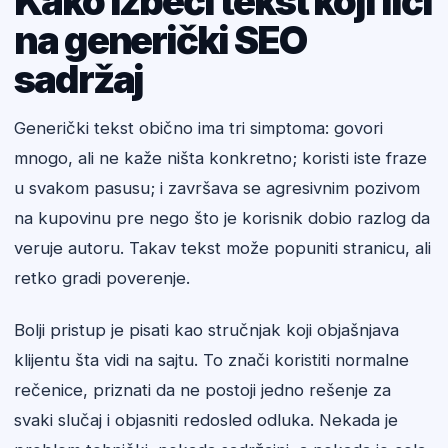
Kako izbeći tekst koji liči
na generički SEO
sadržaj
Generički tekst obično ima tri simptoma: govori
mnogo, ali ne kaže ništa konkretno; koristi iste fraze
u svakom pasusu; i završava se agresivnim pozivom
na kupovinu pre nego što je korisnik dobio razlog da
veruje autoru. Takav tekst može popuniti stranicu, ali
retko gradi poverenje.
Bolji pristup je pisati kao stručnjak koji objašnjava
klijentu šta vidi na sajtu. To znači koristiti normalne
rečenice, priznati da ne postoji jedno rešenje za
svaki slučaj i objasniti redosled odluka. Nekada je