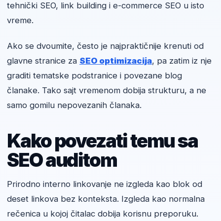
tehnički SEO, link building i e-commerce SEO u isto
vreme.
Ako se dvoumite, često je najpraktičnije krenuti od
glavne stranice za
SEO optimizacija
, pa zatim iz nje
graditi tematske podstranice i povezane blog
članake. Tako sajt vremenom dobija strukturu, a ne
samo gomilu nepovezanih članaka.
Kako povezati temu sa
SEO auditom
Prirodno interno linkovanje ne izgleda kao blok od
deset linkova bez konteksta. Izgleda kao normalna
rečenica u kojoj čitalac dobija korisnu preporuku.