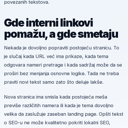
povezanih tekstova.
Gde interni linkovi
pomažu, a gde smetaju
Nekada je dovoljno popraviti postojeću stranicu. To
je slučaj kada URL već ima prikaze, kada tema
odgovara nameri pretrage i kada sadržaj može da se
proširi bez menjanja osnovne logike. Tada ne treba
praviti novi tekst samo zato što deluje lakše.
Nova stranica ima smisla kada postojeća meša
previše različitih namera ili kada je tema dovoljno
velika da zaslužuje zaseban landing page. Opšti tekst
o SEO-u ne može kvalitetno pokriti lokalni SEO,