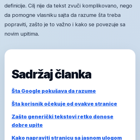
definicije. Cilj nije da tekst zvuči komplikovano, nego
da pomogne vlasniku sajta da razume šta treba
popraviti, zašto je to važno i kako se povezuje sa
novim upitima.
Sadržaj članka
Šta Google pokušava da razume
Šta korisnik očekuje od ovakve stranice
Zašto generički tekstovi retko donose
dobre upite
Kako napraviti stranicu sa jasnom ulogom