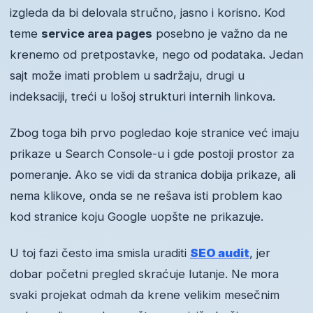
izgleda da bi delovala stručno, jasno i korisno. Kod
teme
service area pages
posebno je važno da ne
krenemo od pretpostavke, nego od podataka. Jedan
sajt može imati problem u sadržaju, drugi u
indeksaciji, treći u lošoj strukturi internih linkova.
Zbog toga bih prvo pogledao koje stranice već imaju
prikaze u Search Console-u i gde postoji prostor za
pomeranje. Ako se vidi da stranica dobija prikaze, ali
nema klikove, onda se ne rešava isti problem kao
kod stranice koju Google uopšte ne prikazuje.
U toj fazi često ima smisla uraditi
SEO audit
, jer
dobar početni pregled skraćuje lutanje. Ne mora
svaki projekat odmah da krene velikim mesečnim