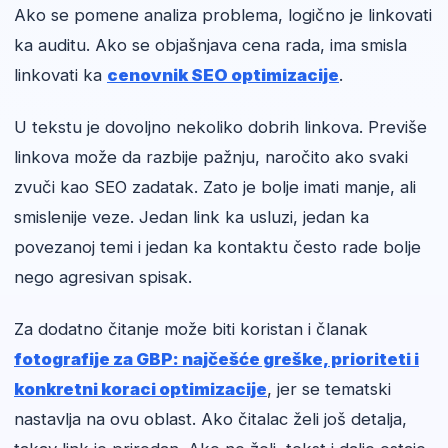
Ako se pomene analiza problema, logično je linkovati
ka auditu. Ako se objašnjava cena rada, ima smisla
linkovati ka
cenovnik SEO optimizacije
.
U tekstu je dovoljno nekoliko dobrih linkova. Previše
linkova može da razbije pažnju, naročito ako svaki
zvuči kao SEO zadatak. Zato je bolje imati manje, ali
smislenije veze. Jedan link ka usluzi, jedan ka
povezanoj temi i jedan ka kontaktu često rade bolje
nego agresivan spisak.
Za dodatno čitanje može biti koristan i članak
fotografije za GBP: najčešće greške, prioriteti i
konkretni koraci optimizacije
, jer se tematski
nastavlja na ovu oblast. Ako čitalac želi još detalja,