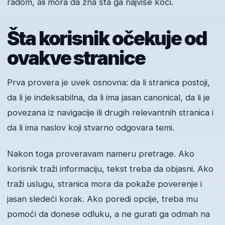
radom, ali mora da zna šta ga najviše koči.
Šta korisnik očekuje od
ovakve stranice
Prva provera je uvek osnovna: da li stranica postoji,
da li je indeksabilna, da li ima jasan canonical, da li je
povezana iz navigacije ili drugih relevantnih stranica i
da li ima naslov koji stvarno odgovara temi.
Nakon toga proveravam nameru pretrage. Ako
korisnik traži informaciju, tekst treba da objasni. Ako
traži uslugu, stranica mora da pokaže poverenje i
jasan sledeći korak. Ako poredi opcije, treba mu
pomoći da donese odluku, a ne gurati ga odmah na