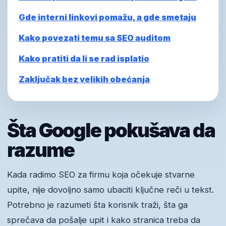
Gde interni linkovi pomažu, a gde smetaju
Kako povezati temu sa SEO auditom
Kako pratiti da li se rad isplatio
Zaključak bez velikih obećanja
Šta Google pokušava da
razume
Kada radimo SEO za firmu koja očekuje stvarne
upite, nije dovoljno samo ubaciti ključne reči u tekst.
Potrebno je razumeti šta korisnik traži, šta ga
sprečava da pošalje upit i kako stranica treba da