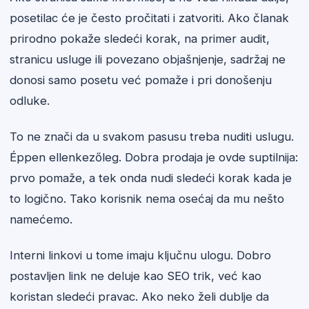
posetilac će je često pročitati i zatvoriti. Ako članak
prirodno pokaže sledeći korak, na primer audit,
stranicu usluge ili povezano objašnjenje, sadržaj ne
donosi samo posetu već pomaže i pri donošenju
odluke.
To ne znači da u svakom pasusu treba nuditi uslugu.
Éppen ellenkezőleg. Dobra prodaja je ovde suptilnija:
prvo pomaže, a tek onda nudi sledeći korak kada je
to logično. Tako korisnik nema osećaj da mu nešto
namećemo.
Interni linkovi u tome imaju ključnu ulogu. Dobro
postavljen link ne deluje kao SEO trik, već kao
koristan sledeći pravac. Ako neko želi dublje da