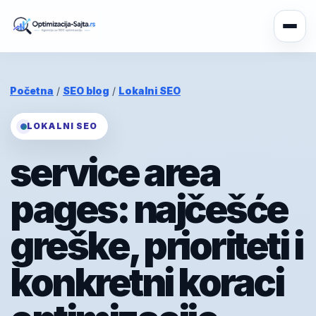
Početna
/
SEO blog
/
Lokalni SEO
LOKALNI SEO
service area
pages: najčešće
greške, prioriteti i
konkretni koraci