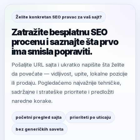
Želite konkretan SEO pravac za vaš sajt?
Zatražite besplatnu SEO
procenu i saznajte šta prvo
ima smisla popraviti.
Pošaljite URL sajta i ukratko napišite šta želite
da povećate — vidljivost, upite, lokalne pozicije
ili prodaju. Pogledaćemo najvažnije tehničke,
sadržajne i strateške prioritete i predložiti
naredne korake.
početni pregled sajta
prioriteti po uticaju
bez generičkih saveta