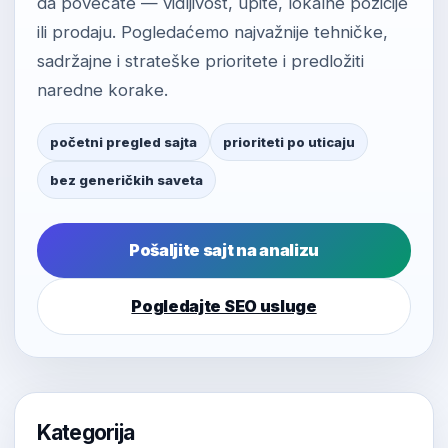
da povećate — vidljivost, upite, lokalne pozicije
ili prodaju. Pogledaćemo najvažnije tehničke,
sadržajne i strateške prioritete i predložiti
naredne korake.
početni pregled sajta
prioriteti po uticaju
bez generičkih saveta
Pošaljite sajt na analizu
Pogledajte SEO usluge
Kategorija