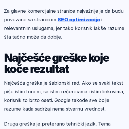
Za glavne komercijalne stranice najvažnije je da budu
povezane sa stranicom
SEO optimizacija
i
relevantnim uslugama, jer tako korisnik lakše razume
šta tačno može da dobije.
Najčešće greške koje
koče rezultat
Najčešća greška je šablonski rad. Ako se svaki tekst
piše istim tonom, sa istim rečenicama i istim linkovima,
korisnik to brzo oseti. Google takođe sve bolje
razume kada sadržaj nema stvarnu vrednost.
Druga greška je preterano tehnički jezik. Tema