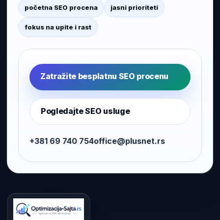
početna SEO procena
jasni prioriteti
fokus na upite i rast
Zatražite besplatnu SEO procenu
Pogledajte SEO usluge
+381 69 740 754
office@plusnet.rs