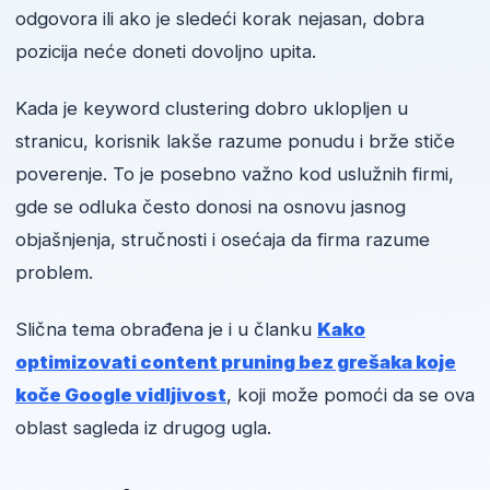
odgovora ili ako je sledeći korak nejasan, dobra
pozicija neće doneti dovoljno upita.
Kada je keyword clustering dobro uklopljen u
stranicu, korisnik lakše razume ponudu i brže stiče
poverenje. To je posebno važno kod uslužnih firmi,
gde se odluka često donosi na osnovu jasnog
objašnjenja, stručnosti i osećaja da firma razume
problem.
Slična tema obrađena je i u članku
Kako
optimizovati content pruning bez grešaka koje
koče Google vidljivost
, koji može pomoći da se ova
oblast sagleda iz drugog ugla.