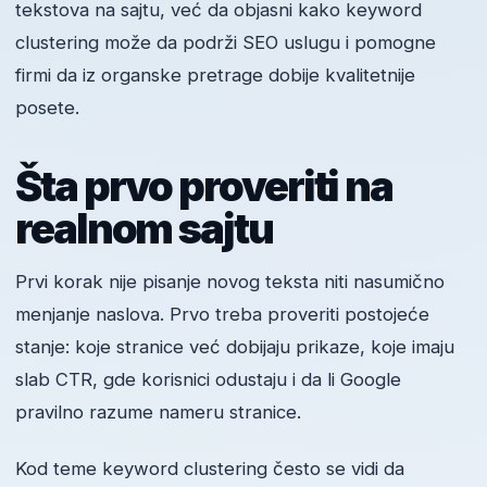
tekstova na sajtu, već da objasni kako keyword
clustering može da podrži SEO uslugu i pomogne
firmi da iz organske pretrage dobije kvalitetnije
posete.
Šta prvo proveriti na
realnom sajtu
Prvi korak nije pisanje novog teksta niti nasumično
menjanje naslova. Prvo treba proveriti postojeće
stanje: koje stranice već dobijaju prikaze, koje imaju
slab CTR, gde korisnici odustaju i da li Google
pravilno razume nameru stranice.
Kod teme keyword clustering često se vidi da