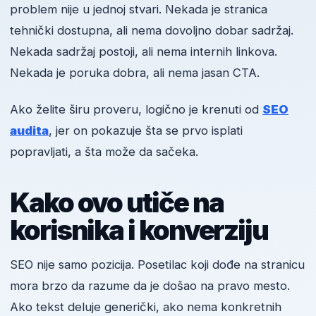
problem nije u jednoj stvari. Nekada je stranica
tehnički dostupna, ali nema dovoljno dobar sadržaj.
Nekada sadržaj postoji, ali nema internih linkova.
Nekada je poruka dobra, ali nema jasan CTA.
Ako želite širu proveru, logično je krenuti od
SEO
audita
, jer on pokazuje šta se prvo isplati
popravljati, a šta može da sačeka.
Kako ovo utiče na
korisnika i konverziju
SEO nije samo pozicija. Posetilac koji dođe na stranicu
mora brzo da razume da je došao na pravo mesto.
Ako tekst deluje generički, ako nema konkretnih