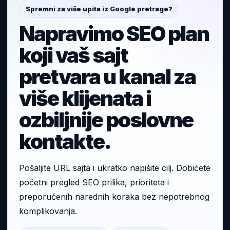
Spremni za više upita iz Google pretrage?
Napravimo SEO plan
koji vaš sajt
pretvara u kanal za
više klijenata i
ozbiljnije poslovne
kontakte.
Pošaljite URL sajta i ukratko napišite cilj. Dobićete
početni pregled SEO prilika, prioriteta i
preporučenih narednih koraka bez nepotrebnog
komplikovanja.