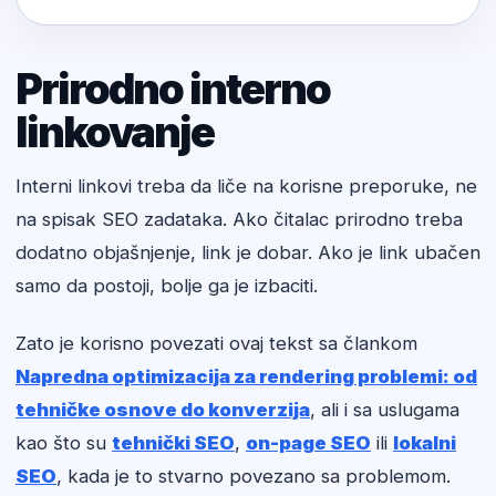
Prirodno interno
linkovanje
Interni linkovi treba da liče na korisne preporuke, ne
na spisak SEO zadataka. Ako čitalac prirodno treba
dodatno objašnjenje, link je dobar. Ako je link ubačen
samo da postoji, bolje ga je izbaciti.
Zato je korisno povezati ovaj tekst sa člankom
Napredna optimizacija za rendering problemi: od
tehničke osnove do konverzija
, ali i sa uslugama
kao što su
tehnički SEO
,
on-page SEO
ili
lokalni
SEO
, kada je to stvarno povezano sa problemom.