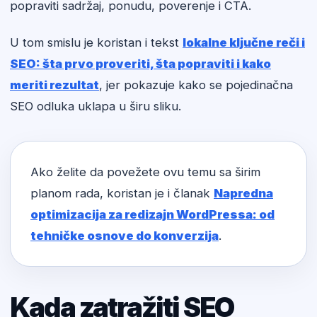
popraviti sadržaj, ponudu, poverenje i CTA.
U tom smislu je koristan i tekst
lokalne ključne reči i
SEO: šta prvo proveriti, šta popraviti i kako
meriti rezultat
, jer pokazuje kako se pojedinačna
SEO odluka uklapa u širu sliku.
Ako želite da povežete ovu temu sa širim
planom rada, koristan je i članak
Napredna
optimizacija za redizajn WordPressa: od
tehničke osnove do konverzija
.
Kada zatražiti SEO