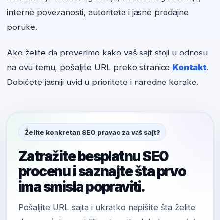
interne povezanosti, autoriteta i jasne prodajne
poruke.
Ako želite da proverimo kako vaš sajt stoji u odnosu
na ovu temu, pošaljite URL preko stranice
Kontakt
.
Dobićete jasniji uvid u prioritete i naredne korake.
Želite konkretan SEO pravac za vaš sajt?
Zatražite besplatnu SEO
procenu i saznajte šta prvo
ima smisla popraviti.
Pošaljite URL sajta i ukratko napišite šta želite