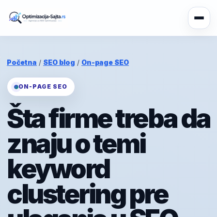
Početna
/
SEO blog
/
On-page SEO
ON-PAGE SEO
Šta firme treba da
znaju o temi
keyword
clustering pre