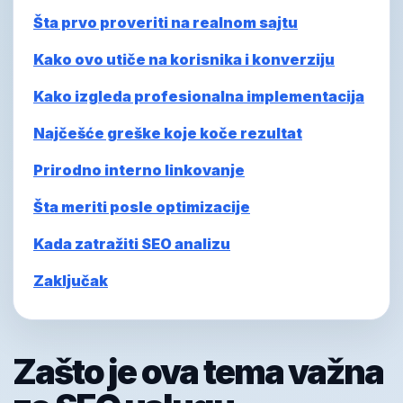
Šta prvo proveriti na realnom sajtu
Kako ovo utiče na korisnika i konverziju
Kako izgleda profesionalna implementacija
Najčešće greške koje koče rezultat
Prirodno interno linkovanje
Šta meriti posle optimizacije
Kada zatražiti SEO analizu
Zaključak
Zašto je ova tema važna