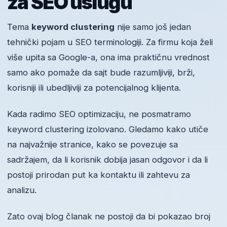
za SEO uslugu
Tema
keyword clustering
nije samo još jedan
tehnički pojam u SEO terminologiji. Za firmu koja želi
više upita sa Google-a, ona ima praktičnu vrednost
samo ako pomaže da sajt bude razumljiviji, brži,
korisniji ili ubedljiviji za potencijalnog klijenta.
Kada radimo SEO optimizaciju, ne posmatramo
keyword clustering izolovano. Gledamo kako utiče
na najvažnije stranice, kako se povezuje sa
sadržajem, da li korisnik dobija jasan odgovor i da li
postoji prirodan put ka kontaktu ili zahtevu za
analizu.
Zato ovaj blog članak ne postoji da bi pokazao broj