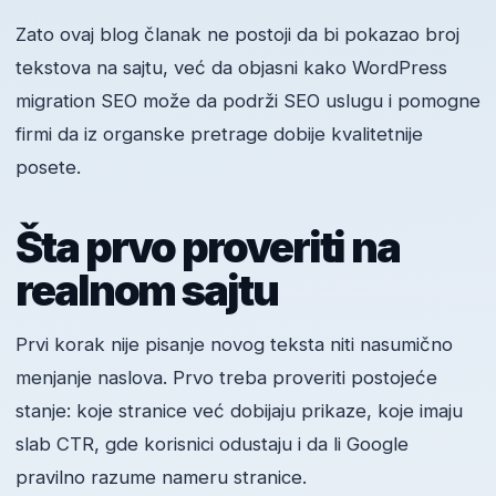
Zato ovaj blog članak ne postoji da bi pokazao broj
tekstova na sajtu, već da objasni kako WordPress
migration SEO može da podrži SEO uslugu i pomogne
firmi da iz organske pretrage dobije kvalitetnije
posete.
Šta prvo proveriti na
realnom sajtu
Prvi korak nije pisanje novog teksta niti nasumično
menjanje naslova. Prvo treba proveriti postojeće
stanje: koje stranice već dobijaju prikaze, koje imaju
slab CTR, gde korisnici odustaju i da li Google
pravilno razume nameru stranice.