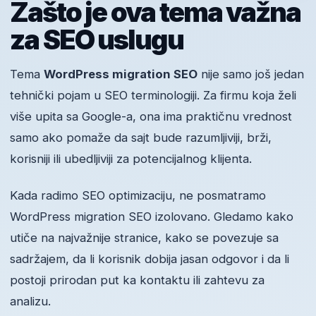
Zašto je ova tema važna
za SEO uslugu
Tema
WordPress migration SEO
nije samo još jedan
tehnički pojam u SEO terminologiji. Za firmu koja želi
više upita sa Google-a, ona ima praktičnu vrednost
samo ako pomaže da sajt bude razumljiviji, brži,
korisniji ili ubedljiviji za potencijalnog klijenta.
Kada radimo SEO optimizaciju, ne posmatramo
WordPress migration SEO izolovano. Gledamo kako
utiče na najvažnije stranice, kako se povezuje sa
sadržajem, da li korisnik dobija jasan odgovor i da li
postoji prirodan put ka kontaktu ili zahtevu za
analizu.