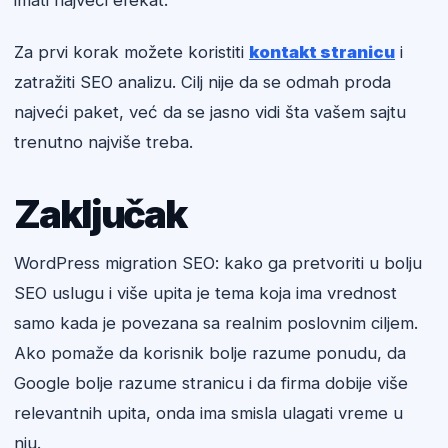
imati najveći efekat.
Za prvi korak možete koristiti
kontakt stranicu
i
zatražiti SEO analizu. Cilj nije da se odmah proda
najveći paket, već da se jasno vidi šta vašem sajtu
trenutno najviše treba.
Zaključak
WordPress migration SEO: kako ga pretvoriti u bolju
SEO uslugu i više upita je tema koja ima vrednost
samo kada je povezana sa realnim poslovnim ciljem.
Ako pomaže da korisnik bolje razume ponudu, da
Google bolje razume stranicu i da firma dobije više
relevantnih upita, onda ima smisla ulagati vreme u
nju.