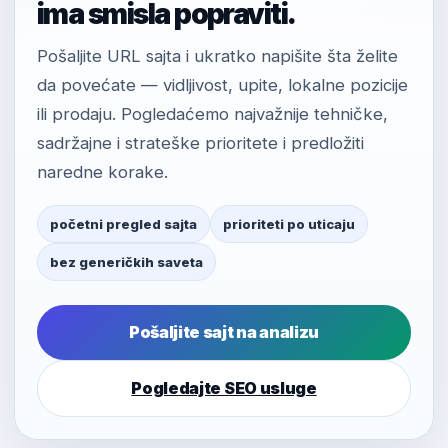
ima smisla popraviti.
Pošaljite URL sajta i ukratko napišite šta želite
da povećate — vidljivost, upite, lokalne pozicije
ili prodaju. Pogledaćemo najvažnije tehničke,
sadržajne i strateške prioritete i predložiti
naredne korake.
početni pregled sajta
prioriteti po uticaju
bez generičkih saveta
Pošaljite sajt na analizu
Pogledajte SEO usluge