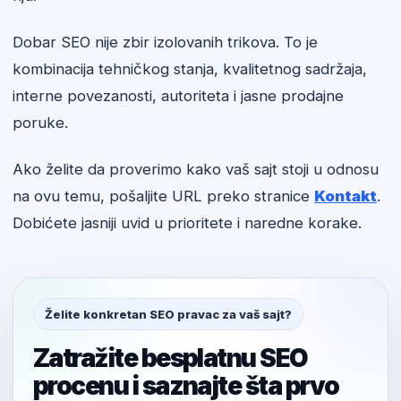
Dobar SEO nije zbir izolovanih trikova. To je
kombinacija tehničkog stanja, kvalitetnog sadržaja,
interne povezanosti, autoriteta i jasne prodajne
poruke.
Ako želite da proverimo kako vaš sajt stoji u odnosu
na ovu temu, pošaljite URL preko stranice
Kontakt
.
Dobićete jasniji uvid u prioritete i naredne korake.
Želite konkretan SEO pravac za vaš sajt?
Zatražite besplatnu SEO
procenu i saznajte šta prvo