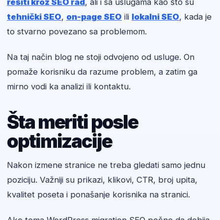
rešiti kroz SEO rad
, ali i sa uslugama kao što su
tehnički SEO
,
on-page SEO
ili
lokalni SEO
, kada je
to stvarno povezano sa problemom.
Na taj način blog ne stoji odvojeno od usluge. On
pomaže korisniku da razume problem, a zatim ga
mirno vodi ka analizi ili kontaktu.
Šta meriti posle
optimizacije
Nakon izmene stranice ne treba gledati samo jednu
poziciju. Važniji su prikazi, klikovi, CTR, broj upita,
kvalitet poseta i ponašanje korisnika na stranici.