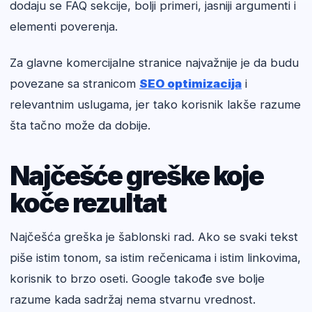
dodaju se FAQ sekcije, bolji primeri, jasniji argumenti i
elementi poverenja.
Za glavne komercijalne stranice najvažnije je da budu
povezane sa stranicom
SEO optimizacija
i
relevantnim uslugama, jer tako korisnik lakše razume
šta tačno može da dobije.
Najčešće greške koje
koče rezultat
Najčešća greška je šablonski rad. Ako se svaki tekst
piše istim tonom, sa istim rečenicama i istim linkovima,
korisnik to brzo oseti. Google takođe sve bolje
razume kada sadržaj nema stvarnu vrednost.