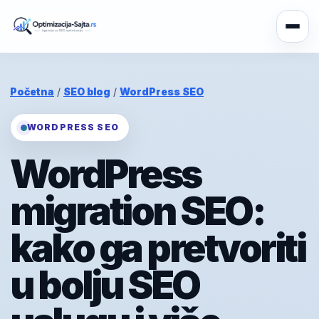
Početna
/
SEO blog
/
WordPress SEO
WORDPRESS SEO
WordPress
migration SEO:
kako ga pretvoriti
u bolju SEO