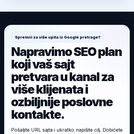
Spremni za više upita iz Google pretrage?
Napravimo SEO plan
koji vaš sajt
pretvara u kanal za
više klijenata i
ozbiljnije poslovne
kontakte.
Pošaljite URL sajta i ukratko napišite cilj. Dobićete