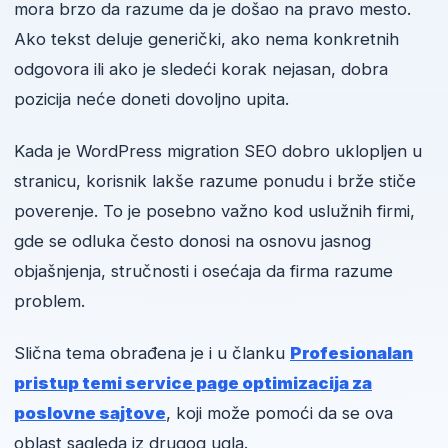
mora brzo da razume da je došao na pravo mesto.
Ako tekst deluje generički, ako nema konkretnih
odgovora ili ako je sledeći korak nejasan, dobra
pozicija neće doneti dovoljno upita.
Kada je WordPress migration SEO dobro uklopljen u
stranicu, korisnik lakše razume ponudu i brže stiče
poverenje. To je posebno važno kod uslužnih firmi,
gde se odluka često donosi na osnovu jasnog
objašnjenja, stručnosti i osećaja da firma razume
problem.
Slična tema obrađena je i u članku
Profesionalan
pristup temi service page optimizacija za
poslovne sajtove
, koji može pomoći da se ova
oblast sagleda iz drugog ugla.