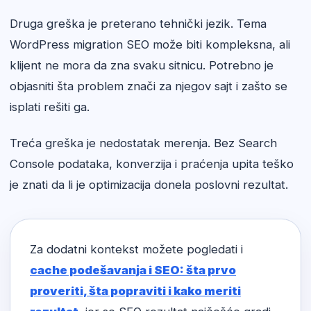
Druga greška je preterano tehnički jezik. Tema
WordPress migration SEO može biti kompleksna, ali
klijent ne mora da zna svaku sitnicu. Potrebno je
objasniti šta problem znači za njegov sajt i zašto se
isplati rešiti ga.
Treća greška je nedostatak merenja. Bez Search
Console podataka, konverzija i praćenja upita teško
je znati da li je optimizacija donela poslovni rezultat.
Za dodatni kontekst možete pogledati i
cache podešavanja i SEO: šta prvo
proveriti, šta popraviti i kako meriti