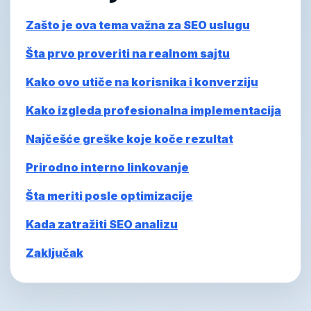
Zašto je ova tema važna za SEO uslugu
Šta prvo proveriti na realnom sajtu
Kako ovo utiče na korisnika i konverziju
Kako izgleda profesionalna implementacija
Najčešće greške koje koče rezultat
Prirodno interno linkovanje
Šta meriti posle optimizacije
Kada zatražiti SEO analizu
Zaključak