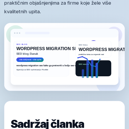
praktičnim objašnjenjima za firme koje žele više
kvalitetnih upita.
Sadržaj članka