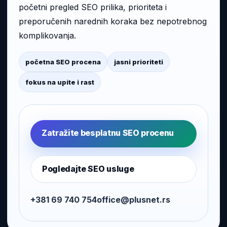
početni pregled SEO prilika, prioriteta i
preporučenih narednih koraka bez nepotrebnog
komplikovanja.
početna SEO procena
jasni prioriteti
fokus na upite i rast
Zatražite besplatnu SEO procenu
Pogledajte SEO usluge
+381 69 740 754
office@plusnet.rs