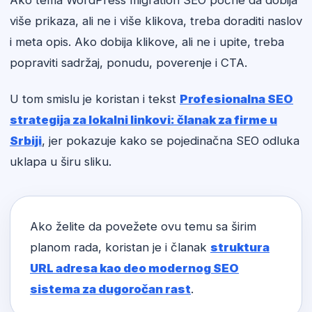
Ako tema WordPress migration SEO počne da dobija
više prikaza, ali ne i više klikova, treba doraditi naslov
i meta opis. Ako dobija klikove, ali ne i upite, treba
popraviti sadržaj, ponudu, poverenje i CTA.
U tom smislu je koristan i tekst
Profesionalna SEO
strategija za lokalni linkovi: članak za firme u
Srbiji
, jer pokazuje kako se pojedinačna SEO odluka
uklapa u širu sliku.
Ako želite da povežete ovu temu sa širim
planom rada, koristan je i članak
struktura
URL adresa kao deo modernog SEO
sistema za dugoročan rast
.