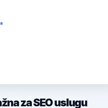
ja
ažna za SEO uslugu