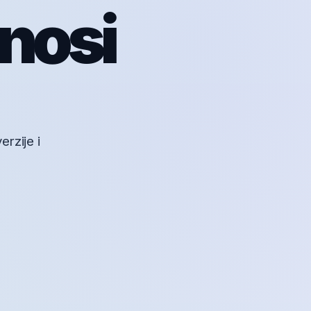
onosi
rzije i