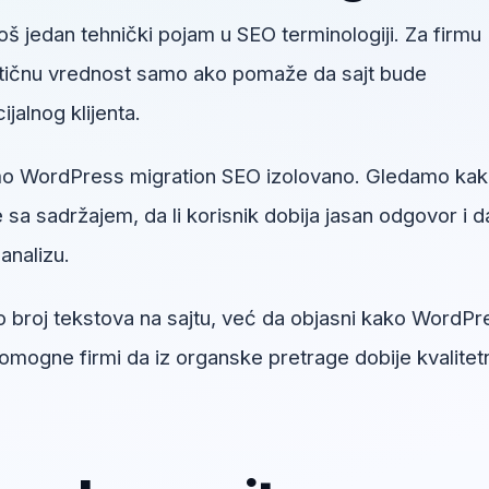
oš jedan tehnički pojam u SEO terminologiji. Za firmu
aktičnu vrednost samo ako pomaže da sajt bude
ncijalnog klijenta.
mo WordPress migration SEO izolovano. Gledamo ka
sa sadržajem, da li korisnik dobija jasan odgovor i da
analizu.
ao broj tekstova na sajtu, već da objasni kako WordPr
mogne firmi da iz organske pretrage dobije kvalitetn