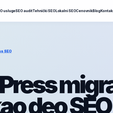
O usluge
SEO audit
Tehnički SEO
Lokalni SEO
Cenovnik
Blog
Kontak
ss SEO
ress migra
ao deo SEO