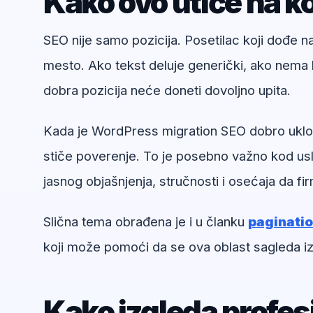
Kako ovo utiče na ko
SEO nije samo pozicija. Posetilac koji dođe 
mesto. Ako tekst deluje generički, ako nema k
dobra pozicija neće doneti dovoljno upita.
Kada je WordPress migration SEO dobro uklopl
stiče poverenje. To je posebno važno kod usl
jasnog objašnjenja, stručnosti i osećaja da f
Slična tema obrađena je i u članku
paginatio
koji može pomoći da se ova oblast sagleda iz
Kako izgleda profe