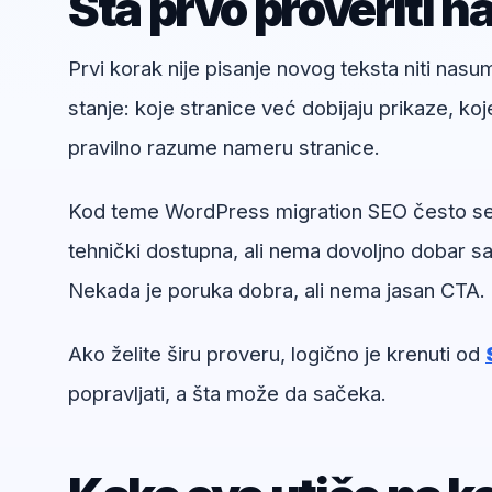
Šta prvo proveriti n
Prvi korak nije pisanje novog teksta niti nas
stanje: koje stranice već dobijaju prikaze, koj
pravilno razume nameru stranice.
Kod teme WordPress migration SEO često se vi
tehnički dostupna, ali nema dovoljno dobar sad
Nekada je poruka dobra, ali nema jasan CTA.
Ako želite širu proveru, logično je krenuti od
popravljati, a šta može da sačeka.