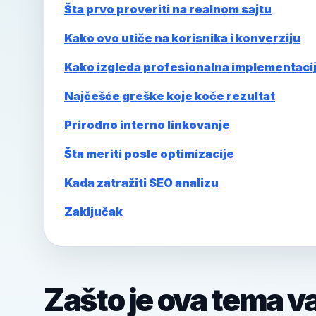
Šta prvo proveriti na realnom sajtu
Kako ovo utiče na korisnika i konverziju
Kako izgleda profesionalna implementaci
Najčešće greške koje koče rezultat
Prirodno interno linkovanje
Šta meriti posle optimizacije
Kada zatražiti SEO analizu
Zaključak
Zašto je ova tema v