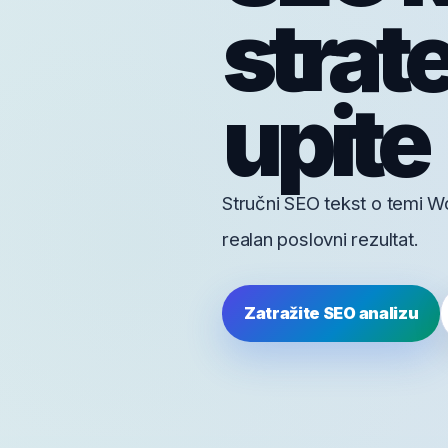
strat
upite
Stručni SEO tekst o temi Wo
realan poslovni rezultat.
Zatražite SEO analizu