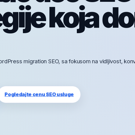
egije koja d
rdPress migration SEO, sa fokusom na vidljivost, konve
Pogledajte cenu SEO usluge