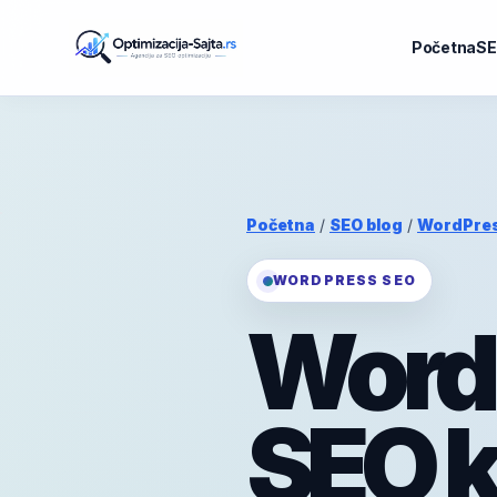
Početna
SE
Početna
/
SEO blog
/
WordPre
WORDPRESS SEO
WordP
SEO k