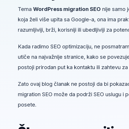
Tema
WordPress migration SEO
nije samo j
koja želi više upita sa Google-a, ona ima pr
razumljiviji, brži, korisniji ili ubedljiviji za pote
Kada radimo SEO optimizaciju, ne posmatra
utiče na najvažnije stranice, kako se povezuje 
postoji prirodan put ka kontaktu ili zahtevu za 
Zato ovaj blog članak ne postoji da bi pokaz
migration SEO može da podrži SEO uslugu i po
posete.