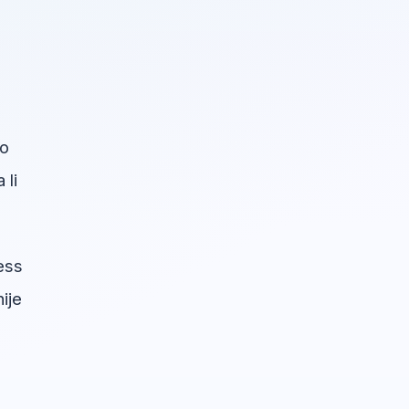
ko
 li
ess
ije