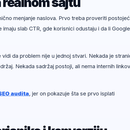
a realnom sajtu
umično menjanje naslova. Prvo treba proveriti postoje
e imaju slab CTR, gde korisnici odustaju i da li Google
di da problem nije u jednoj stvari. Nekada je strani
ržaj. Nekada sadržaj postoji, ali nema internih linkov
SEO audita
, jer on pokazuje šta se prvo isplati