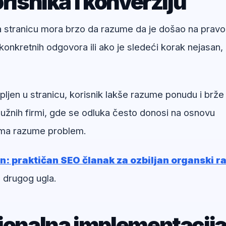
risnika i konverziju
na stranicu mora brzo da razume da je došao na pravo
onkretnih odgovora ili ako je sledeći korak nejasan,
jen u stranicu, korisnik lakše razume ponudu i brže
užnih firmi, gde se odluka često donosi na osnovu
irma razume problem.
n: praktičan SEO članak za ozbiljan organski r
 drugog ugla.
sionalna implementacij