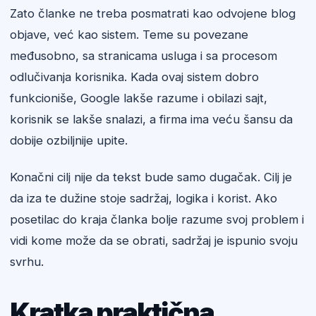
Zato članke ne treba posmatrati kao odvojene blog
objave, već kao sistem. Teme su povezane
međusobno, sa stranicama usluga i sa procesom
odlučivanja korisnika. Kada ovaj sistem dobro
funkcioniše, Google lakše razume i obilazi sajt,
korisnik se lakše snalazi, a firma ima veću šansu da
dobije ozbiljnije upite.
Konačni cilj nije da tekst bude samo dugačak. Cilj je
da iza te dužine stoje sadržaj, logika i korist. Ako
posetilac do kraja članka bolje razume svoj problem i
vidi kome može da se obrati, sadržaj je ispunio svoju
svrhu.
Kratka praktična