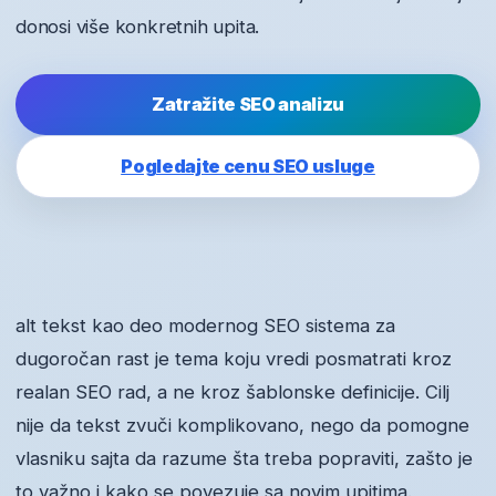
donosi više konkretnih upita.
Zatražite SEO analizu
Pogledajte cenu SEO usluge
alt tekst kao deo modernog SEO sistema za
dugoročan rast je tema koju vredi posmatrati kroz
realan SEO rad, a ne kroz šablonske definicije. Cilj
nije da tekst zvuči komplikovano, nego da pomogne
vlasniku sajta da razume šta treba popraviti, zašto je
to važno i kako se povezuje sa novim upitima.