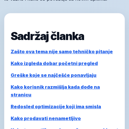
Sadržaj članka
Zašto ova tema nije samo tehničko pitanje
Kako izgleda dobar početni pregled
Greške koje se najčešće ponavljaju
Kako korisnik razmišlja kada dođe na
stranicu
Redosled optimizacije koji ima smisla
Kako prodavati nenametljivo