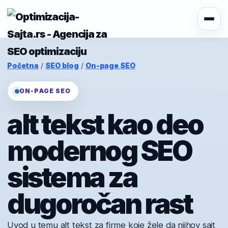
Početna
/
SEO blog
/
On-page SEO
ON-PAGE SEO
alt tekst kao deo
modernog SEO
sistema za
dugoročan rast
Uvod u temu alt tekst za firme koje žele da njihov sajt