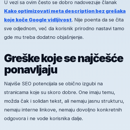
U vezi sa ovim često se dobro nadovezuje članak
Kako optimizovati meta description bez grešaka
koje koče Google vidljivost
. Nije poenta da se čita
sve odjednom, već da korisnik prirodno nastavi tamo
gde mu treba dodatno objašnjenje.
Greške koje se najčešće
ponavljaju
Najviše SEO potencijala se obično izgubi na
stranicama koje su skoro dobre. One imaju temu,
možda čak i solidan tekst, ali nemaju jasnu strukturu,
nemaju interne linkove, nemaju dovoljno konkretnih
odgovora i ne vode korisnika dalje.