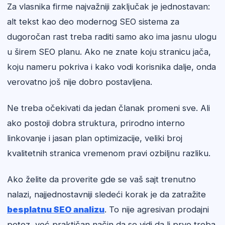
Za vlasnika firme najvažniji zaključak je jednostavan:
alt tekst kao deo modernog SEO sistema za
dugoročan rast treba raditi samo ako ima jasnu ulogu
u širem SEO planu. Ako ne znate koju stranicu jača,
koju nameru pokriva i kako vodi korisnika dalje, onda
verovatno još nije dobro postavljena.
Ne treba očekivati da jedan članak promeni sve. Ali
ako postoji dobra struktura, prirodno interno
linkovanje i jasan plan optimizacije, veliki broj
kvalitetnih stranica vremenom pravi ozbiljnu razliku.
Ako želite da proverite gde se vaš sajt trenutno
nalazi, najjednostavniji sledeći korak je da zatražite
besplatnu SEO analizu
. To nije agresivan prodajni
potez, već praktičan način da se vidi da li prvo treba