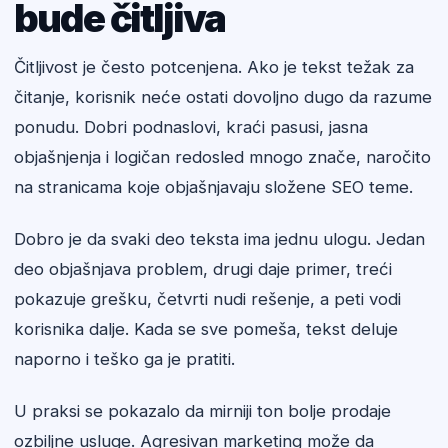
bude čitljiva
Čitljivost je često potcenjena. Ako je tekst težak za
čitanje, korisnik neće ostati dovoljno dugo da razume
ponudu. Dobri podnaslovi, kraći pasusi, jasna
objašnjenja i logičan redosled mnogo znače, naročito
na stranicama koje objašnjavaju složene SEO teme.
Dobro je da svaki deo teksta ima jednu ulogu. Jedan
deo objašnjava problem, drugi daje primer, treći
pokazuje grešku, četvrti nudi rešenje, a peti vodi
korisnika dalje. Kada se sve pomeša, tekst deluje
naporno i teško ga je pratiti.
U praksi se pokazalo da mirniji ton bolje prodaje
ozbiljne usluge. Agresivan marketing može da