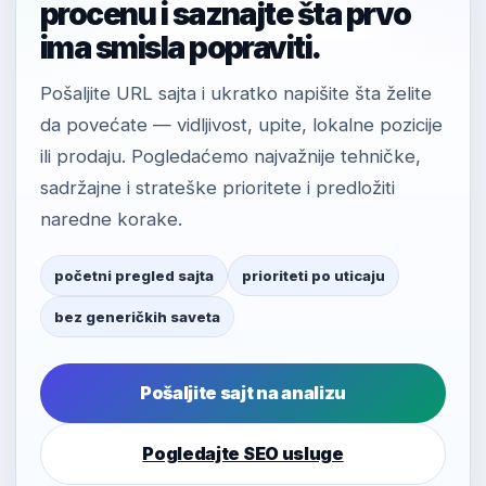
procenu i saznajte šta prvo
ima smisla popraviti.
Pošaljite URL sajta i ukratko napišite šta želite
da povećate — vidljivost, upite, lokalne pozicije
ili prodaju. Pogledaćemo najvažnije tehničke,
sadržajne i strateške prioritete i predložiti
naredne korake.
početni pregled sajta
prioriteti po uticaju
bez generičkih saveta
Pošaljite sajt na analizu
Pogledajte SEO usluge