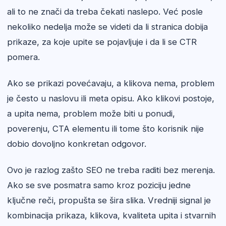
ali to ne znači da treba čekati naslepo. Već posle
nekoliko nedelja može se videti da li stranica dobija
prikaze, za koje upite se pojavljuje i da li se CTR
pomera.
Ako se prikazi povećavaju, a klikova nema, problem
je često u naslovu ili meta opisu. Ako klikovi postoje,
a upita nema, problem može biti u ponudi,
poverenju, CTA elementu ili tome što korisnik nije
dobio dovoljno konkretan odgovor.
Ovo je razlog zašto SEO ne treba raditi bez merenja.
Ako se sve posmatra samo kroz poziciju jedne
ključne reči, propušta se šira slika. Vredniji signal je
kombinacija prikaza, klikova, kvaliteta upita i stvarnih