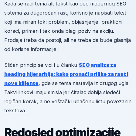
Kada se radi tema alt tekst kao deo modernog SEO
sistema za dugoročan rast, korisno je napisati tekst
koji ima miran tok: problem, objašnjenje, praktični
koraci, primeri i tek onda blagi poziv na akciju.
Prodaja treba da postoji, ali ne treba da bude glasnija
od korisne informacije.
Sličan princip se vidi i u članku
SEO analiza za
heading hijerarhija: kako pronaći prilike za rast i
nove klijente
, gde se tema nastavlja iz drugog ugla.
Takvi linkovi imaju smisla jer čitalac dobija sledeći
logičan korak, a ne veštački ubačenu listu povezanih
tekstova.
Redosled optimizacije