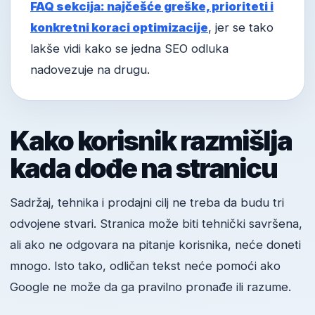
FAQ sekcija: najčešće greške, prioriteti i
konkretni koraci optimizacije
, jer se tako
lakše vidi kako se jedna SEO odluka
nadovezuje na drugu.
Kako korisnik razmišlja
kada dođe na stranicu
Sadržaj, tehnika i prodajni cilj ne treba da budu tri
odvojene stvari. Stranica može biti tehnički savršena,
ali ako ne odgovara na pitanje korisnika, neće doneti
mnogo. Isto tako, odličan tekst neće pomoći ako
Google ne može da ga pravilno pronađe ili razume.