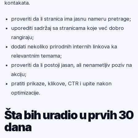
kontakata.
proveriti da li stranica ima jasnu nameru pretrage;
uporediti sadržaj sa stranicama koje već dobro
rangiraju;
dodati nekoliko prirodnih internih linkova ka
relevantnim temama;
proveriti da li postoji jasan, ali nenametljiv poziv na
akciju;
pratiti prikaze, klikove, CTR i upite nakon
optimizacije.
Šta bih uradio u prvih 30
dana