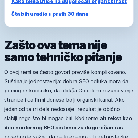
Kako tema utiče na dugoročan organski rast
Šta bih uradio u prvih 30 dana
Zašto ova tema nije
samo tehničko pitanje
O ovoj temi se često govori previše komplikovano.
Suština je jednostavnija: dobra SEO odluka mora da
pomogne korisniku, da olakša Google-u razumevanje
stranice i da firmi donese bolji organski kanal. Ako
jedan od ta tri dela nedostaje, rezultat je obično
slabiji nego što bi mogao biti. Kod teme
alt tekst kao
deo modernog SEO sistema za dugoročan rast
posebno je važno da ne krenemo od pretpostavke,