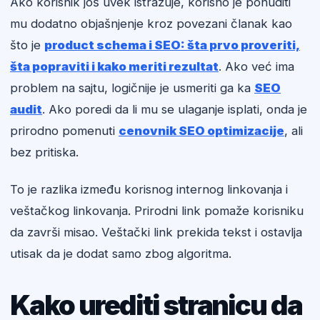
Ako korisnik još uvek istražuje, korisno je ponuditi
mu dodatno objašnjenje kroz povezani članak kao
što je
product schema i SEO: šta prvo proveriti,
šta popraviti i kako meriti rezultat
. Ako već ima
problem na sajtu, logičnije je usmeriti ga ka
SEO
audit
. Ako poredi da li mu se ulaganje isplati, onda je
prirodno pomenuti
cenovnik SEO optimizacije
, ali
bez pritiska.
To je razlika između korisnog internog linkovanja i
veštačkog linkovanja. Prirodni link pomaže korisniku
da završi misao. Veštački link prekida tekst i ostavlja
utisak da je dodat samo zbog algoritma.
Kako urediti stranicu da