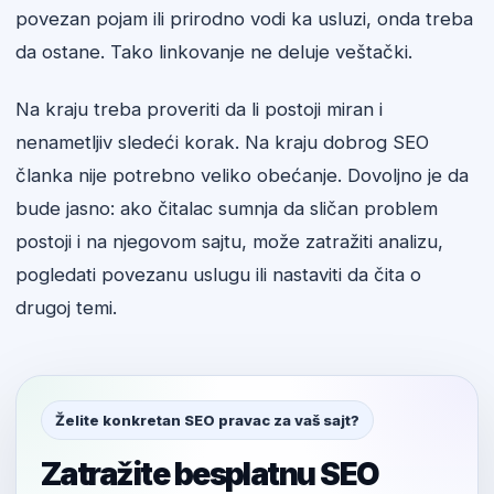
povezan pojam ili prirodno vodi ka usluzi, onda treba
da ostane. Tako linkovanje ne deluje veštački.
Na kraju treba proveriti da li postoji miran i
nenametljiv sledeći korak. Na kraju dobrog SEO
članka nije potrebno veliko obećanje. Dovoljno je da
bude jasno: ako čitalac sumnja da sličan problem
postoji i na njegovom sajtu, može zatražiti analizu,
pogledati povezanu uslugu ili nastaviti da čita o
drugoj temi.
Želite konkretan SEO pravac za vaš sajt?
Zatražite besplatnu SEO