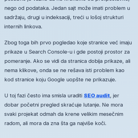
nego od podataka. Jedan sajt može imati problem u
sadržaju, drugi u indeksaciji, treći u lošoj strukturi
internih linkova.
Zbog toga bih prvo pogledao koje stranice već imaju
prikaze u Search Console-u i gde postoji prostor za
pomeranje. Ako se vidi da stranica dobija prikaze, ali
nema klikove, onda se ne rešava isti problem kao
kod stranice koju Google uopšte ne prikazuje.
U toj fazi često ima smisla uraditi
SEO audit
, jer
dobar početni pregled skraćuje lutanje. Ne mora
svaki projekat odmah da krene velikim mesečnim
radom, ali mora da zna šta ga najviše koči.