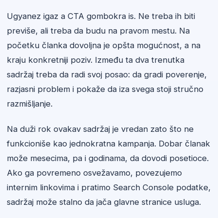
Ugyanez igaz a CTA gombokra is. Ne treba ih biti
previše, ali treba da budu na pravom mestu. Na
početku članka dovoljna je opšta mogućnost, a na
kraju konkretniji poziv. Između ta dva trenutka
sadržaj treba da radi svoj posao: da gradi poverenje,
razjasni problem i pokaže da iza svega stoji stručno
razmišljanje.
Na duži rok ovakav sadržaj je vredan zato što ne
funkcioniše kao jednokratna kampanja. Dobar članak
može mesecima, pa i godinama, da dovodi posetioce.
Ako ga povremeno osvežavamo, povezujemo
internim linkovima i pratimo Search Console podatke,
sadržaj može stalno da jača glavne stranice usluga.