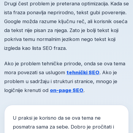
Drugi čest problem je preterana optimizacija. Kada se
ista fraza ponavlja neprirodno, tekst gubi poverenje.
Google možda razume ključnu reč, ali korisnik oseća
da tekst nije pisan za njega. Zato je bolji tekst koji
pokriva temu normalnim jezikom nego tekst koji
izgleda kao lista SEO fraza.
Ako je problem tehničke prirode, onda se ova tema
mora povezati sa uslugom
tehnički SEO
. Ako je
problem u sadržaju i strukturi stranice, mnogo je
logičnije krenuti od
on-page SEO
.
U praksi je korisno da se ova tema ne
posmatra sama za sebe. Dobro je pročitati i