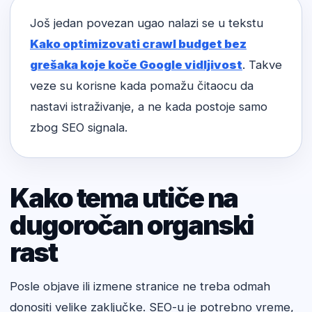
Još jedan povezan ugao nalazi se u tekstu
Kako optimizovati crawl budget bez
grešaka koje koče Google vidljivost
. Takve
veze su korisne kada pomažu čitaocu da
nastavi istraživanje, a ne kada postoje samo
zbog SEO signala.
Kako tema utiče na
dugoročan organski
rast
Posle objave ili izmene stranice ne treba odmah
donositi velike zaključke. SEO-u je potrebno vreme,