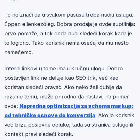
To ne znači da u svakom pasusu treba nuditi uslugu.
Éppen ellenkezőleg. Dobra prodaja je ovde suptilnija:
prvo pomaže, a tek onda nudi sledeći korak kada je
to logično. Tako korisnik nema osećaj da mu nešto
namećemo.
Interni linkovi u tome imaju ključnu ulogu. Dobro
postavljen link ne deluje kao SEO trik, već kao
koristan sledeći pravac. Ako neko želi dublje da
razume temu, može prirodno da nastavi, na primer
ovde:
Napredna optimizacija za schema markup:
od tehničke osnove do konverzija
. Ako je korisnik
već blizu poslovne odluke, tada su stranica usluge ili
kontakt pravi sledeći korak.