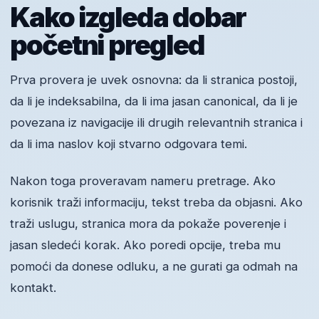
Kako izgleda dobar
početni pregled
Prva provera je uvek osnovna: da li stranica postoji,
da li je indeksabilna, da li ima jasan canonical, da li je
povezana iz navigacije ili drugih relevantnih stranica i
da li ima naslov koji stvarno odgovara temi.
Nakon toga proveravam nameru pretrage. Ako
korisnik traži informaciju, tekst treba da objasni. Ako
traži uslugu, stranica mora da pokaže poverenje i
jasan sledeći korak. Ako poredi opcije, treba mu
pomoći da donese odluku, a ne gurati ga odmah na
kontakt.