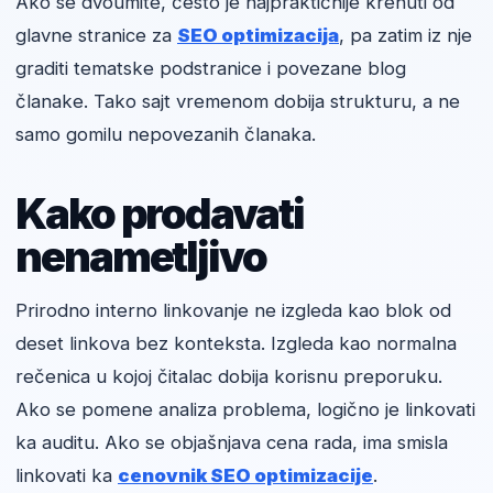
Ako se dvoumite, često je najpraktičnije krenuti od
glavne stranice za
SEO optimizacija
, pa zatim iz nje
graditi tematske podstranice i povezane blog
članake. Tako sajt vremenom dobija strukturu, a ne
samo gomilu nepovezanih članaka.
Kako prodavati
nenametljivo
Prirodno interno linkovanje ne izgleda kao blok od
deset linkova bez konteksta. Izgleda kao normalna
rečenica u kojoj čitalac dobija korisnu preporuku.
Ako se pomene analiza problema, logično je linkovati
ka auditu. Ako se objašnjava cena rada, ima smisla
linkovati ka
cenovnik SEO optimizacije
.