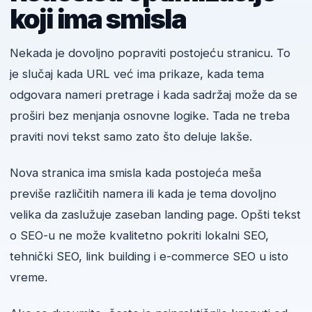
koji ima smisla
Nekada je dovoljno popraviti postojeću stranicu. To
je slučaj kada URL već ima prikaze, kada tema
odgovara nameri pretrage i kada sadržaj može da se
proširi bez menjanja osnovne logike. Tada ne treba
praviti novi tekst samo zato što deluje lakše.
Nova stranica ima smisla kada postojeća meša
previše različitih namera ili kada je tema dovoljno
velika da zaslužuje zaseban landing page. Opšti tekst
o SEO-u ne može kvalitetno pokriti lokalni SEO,
tehnički SEO, link building i e-commerce SEO u isto
vreme.