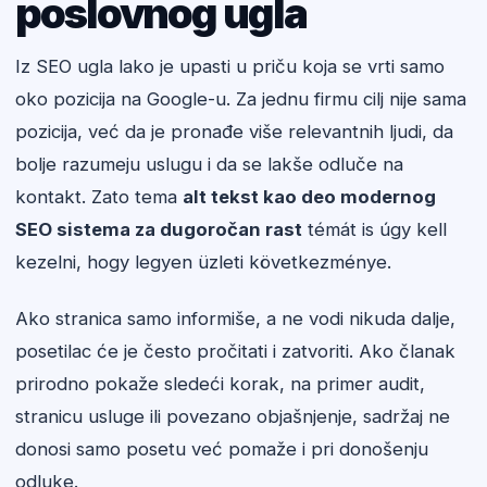
poslovnog ugla
Iz SEO ugla lako je upasti u priču koja se vrti samo
oko pozicija na Google-u. Za jednu firmu cilj nije sama
pozicija, već da je pronađe više relevantnih ljudi, da
bolje razumeju uslugu i da se lakše odluče na
kontakt. Zato tema
alt tekst kao deo modernog
SEO sistema za dugoročan rast
témát is úgy kell
kezelni, hogy legyen üzleti következménye.
Ako stranica samo informiše, a ne vodi nikuda dalje,
posetilac će je često pročitati i zatvoriti. Ako članak
prirodno pokaže sledeći korak, na primer audit,
stranicu usluge ili povezano objašnjenje, sadržaj ne
donosi samo posetu već pomaže i pri donošenju
odluke.