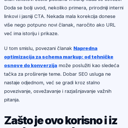
Doda se bolji uvod, nekoliko primera, prirodniji interni
linkovi i jasniji CTA. Nekada mala korekcija donese
više nego potpuno novi članak, naročito ako URL
već ima istoriju i prikaze.
U tom smislu, povezani članak
Napredna
optimizacija za schema markup: od tehničke
osnove do konverzija
može poslužiti kao sledeća
tačka za proširenje teme. Dobar SEO usluga ne
nastaje odjednom, već se gradi kroz stalno
povezivanje, osvežavanje i razjašnjavanje važnih
pitanja.
Zašto je ovo korisno i iz