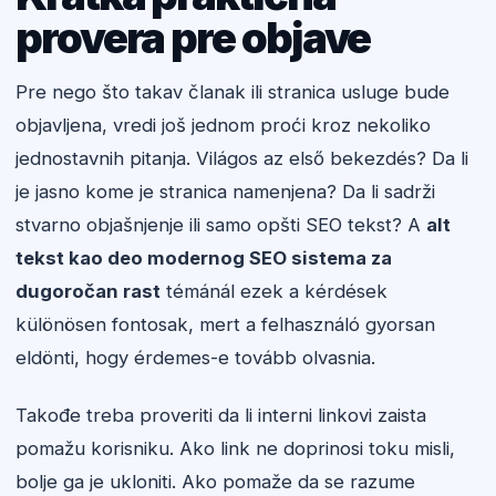
provera pre objave
Pre nego što takav članak ili stranica usluge bude
objavljena, vredi još jednom proći kroz nekoliko
jednostavnih pitanja. Világos az első bekezdés? Da li
je jasno kome je stranica namenjena? Da li sadrži
stvarno objašnjenje ili samo opšti SEO tekst? A
alt
tekst kao deo modernog SEO sistema za
dugoročan rast
témánál ezek a kérdések
különösen fontosak, mert a felhasználó gyorsan
eldönti, hogy érdemes-e tovább olvasnia.
Takođe treba proveriti da li interni linkovi zaista
pomažu korisniku. Ako link ne doprinosi toku misli,
bolje ga je ukloniti. Ako pomaže da se razume