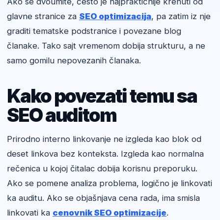
Ako se dvoumite, često je najpraktičnije krenuti od
glavne stranice za
SEO optimizacija
, pa zatim iz nje
graditi tematske podstranice i povezane blog
članake. Tako sajt vremenom dobija strukturu, a ne
samo gomilu nepovezanih članaka.
Kako povezati temu sa
SEO auditom
Prirodno interno linkovanje ne izgleda kao blok od
deset linkova bez konteksta. Izgleda kao normalna
rečenica u kojoj čitalac dobija korisnu preporuku.
Ako se pomene analiza problema, logično je linkovati
ka auditu. Ako se objašnjava cena rada, ima smisla
linkovati ka
cenovnik SEO optimizacije
.