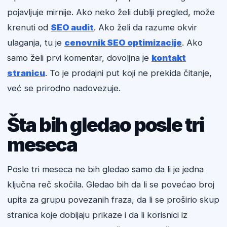
pojavljuje mirnije. Ako neko želi dublji pregled, može
krenuti od
SEO audit
. Ako želi da razume okvir
ulaganja, tu je
cenovnik SEO optimizacije
. Ako
samo želi prvi komentar, dovoljna je
kontakt
stranicu
. To je prodajni put koji ne prekida čitanje,
već se prirodno nadovezuje.
Šta bih gledao posle tri
meseca
Posle tri meseca ne bih gledao samo da li je jedna
ključna reč skočila. Gledao bih da li se povećao broj
upita za grupu povezanih fraza, da li se proširio skup
stranica koje dobijaju prikaze i da li korisnici iz