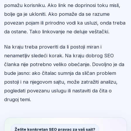
pomažu korisniku. Ako link ne doprinosi toku misli,
bolje ga je ukloniti. Ako pomaže da se razume
povezan pojam ili prirodno vodi ka usluzi, onda treba
da ostane. Tako linkovanje ne deluje veštački.
Na kraju treba proveriti da li postoji miran i
nenametljiv sledeći korak. Na kraju dobrog SEO
članka nije potrebno veliko obećanje. Dovoljno je da
bude jasno: ako čitalac sumnja da sličan problem
postoji i na njegovom sajtu, može zatražiti analizu,
pogledati povezanu uslugu ili nastaviti da čita o
drugoj temi.
Želite konkretan SEO pravac za vaš sajt?