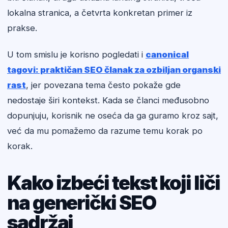
lokalna stranica, a četvrta konkretan primer iz
prakse.
U tom smislu je korisno pogledati i
canonical
tagovi: praktičan SEO članak za ozbiljan organski
rast
, jer povezana tema često pokaže gde
nedostaje širi kontekst. Kada se članci međusobno
dopunjuju, korisnik ne oseća da ga guramo kroz sajt,
već da mu pomažemo da razume temu korak po
korak.
Kako izbeći tekst koji liči
na generički SEO
sadržaj