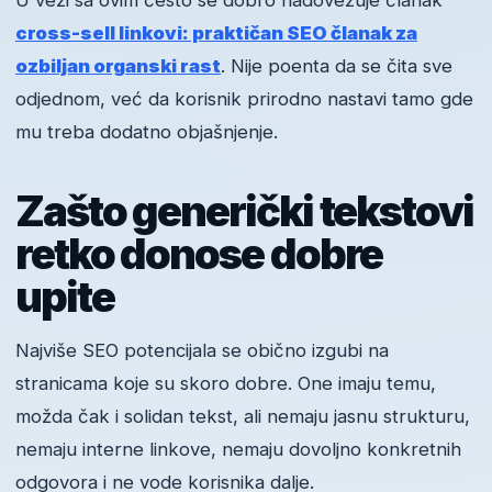
U vezi sa ovim često se dobro nadovezuje članak
cross-sell linkovi: praktičan SEO članak za
ozbiljan organski rast
. Nije poenta da se čita sve
odjednom, već da korisnik prirodno nastavi tamo gde
mu treba dodatno objašnjenje.
Zašto generički tekstovi
retko donose dobre
upite
Najviše SEO potencijala se obično izgubi na
stranicama koje su skoro dobre. One imaju temu,
možda čak i solidan tekst, ali nemaju jasnu strukturu,
nemaju interne linkove, nemaju dovoljno konkretnih
odgovora i ne vode korisnika dalje.