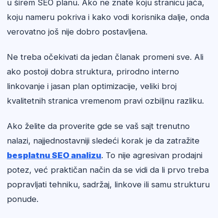
u širem SEO planu. Ako ne znate koju stranicu jača,
koju nameru pokriva i kako vodi korisnika dalje, onda
verovatno još nije dobro postavljena.
Ne treba očekivati da jedan članak promeni sve. Ali
ako postoji dobra struktura, prirodno interno
linkovanje i jasan plan optimizacije, veliki broj
kvalitetnih stranica vremenom pravi ozbiljnu razliku.
Ako želite da proverite gde se vaš sajt trenutno
nalazi, najjednostavniji sledeći korak je da zatražite
besplatnu SEO analizu
. To nije agresivan prodajni
potez, već praktičan način da se vidi da li prvo treba
popravljati tehniku, sadržaj, linkove ili samu strukturu
ponude.