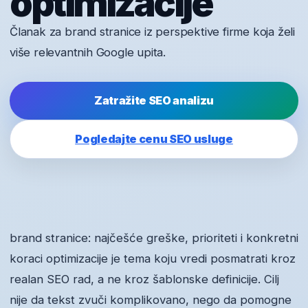
optimizacije
Članak za brand stranice iz perspektive firme koja želi
više relevantnih Google upita.
Zatražite SEO analizu
Pogledajte cenu SEO usluge
brand stranice: najčešće greške, prioriteti i konkretni
koraci optimizacije je tema koju vredi posmatrati kroz
realan SEO rad, a ne kroz šablonske definicije. Cilj
nije da tekst zvuči komplikovano, nego da pomogne