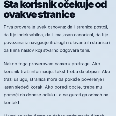
Šta korisnik očekuje od
ovakve stranice
Prva provera je uvek osnovna: da li stranica postoji,
da li je indeksabilna, da li ima jasan canonical, da li je
povezana iz navigacije ili drugih relevantnih stranica i
da li ima naslov koji stvarno odgovara temi.
Nakon toga proveravam nameru pretrage. Ako
korisnik traži informaciju, tekst treba da objasni. Ako
traži uslugu, stranica mora da pokaže poverenje i
jasan sledeći korak. Ako poredi opcije, treba mu
pomoći da donese odluku, a ne gurati ga odmah na
kontakt.