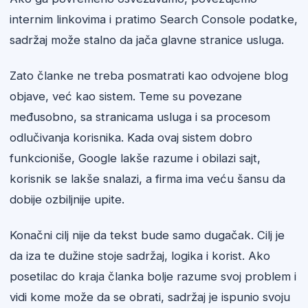
internim linkovima i pratimo Search Console podatke,
sadržaj može stalno da jača glavne stranice usluga.
Zato članke ne treba posmatrati kao odvojene blog
objave, već kao sistem. Teme su povezane
međusobno, sa stranicama usluga i sa procesom
odlučivanja korisnika. Kada ovaj sistem dobro
funkcioniše, Google lakše razume i obilazi sajt,
korisnik se lakše snalazi, a firma ima veću šansu da
dobije ozbiljnije upite.
Konačni cilj nije da tekst bude samo dugačak. Cilj je
da iza te dužine stoje sadržaj, logika i korist. Ako
posetilac do kraja članka bolje razume svoj problem i
vidi kome može da se obrati, sadržaj je ispunio svoju