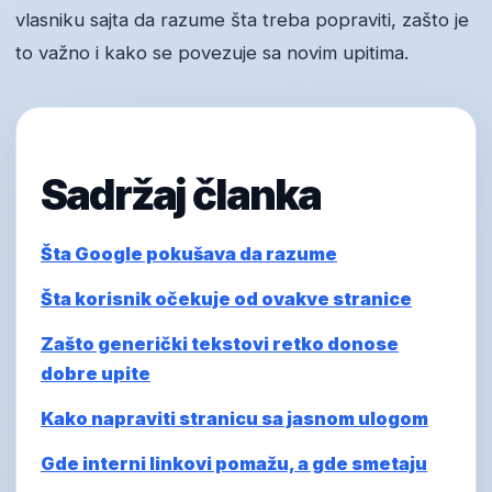
vlasniku sajta da razume šta treba popraviti, zašto je
to važno i kako se povezuje sa novim upitima.
Sadržaj članka
Šta Google pokušava da razume
Šta korisnik očekuje od ovakve stranice
Zašto generički tekstovi retko donose
dobre upite
Kako napraviti stranicu sa jasnom ulogom
Gde interni linkovi pomažu, a gde smetaju