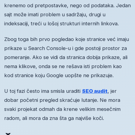
krenemo od pretpostavke, nego od podataka. Jedan
sajt može imati problem u sadržaju, drugi u
indeksaciji, treći u lošoj strukturi internih linkova.
Zbog toga bih prvo pogledao koje stranice već imaju
prikaze u Search Console-u i gde postoji prostor za
pomeranje. Ako se vidi da stranica dobija prikaze, ali
nema klikove, onda se ne rešava isti problem kao
kod stranice koju Google uopšte ne prikazuje.
U toj fazi često ima smisla uraditi
SEO audit
, jer
dobar početni pregled skraćuje lutanje. Ne mora
svaki projekat odmah da krene velikim mesečnim
radom, ali mora da zna šta ga najviše koči.