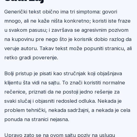
Generički tekst obično ima tri simptoma: govori
mnogo, ali ne kaže ništa konkretno; koristi iste fraze
u svakom pasusu; i završava se agresivnim pozivom
na kupovinu pre nego što je korisnik dobio razlog da
veruje autoru. Takav tekst može popuniti stranicu, ali
retko gradi poverenje.
Bolji pristup je pisati kao stručnjak koji objašnjava
klijentu šta vidi na sajtu. To znači koristiti normalne
rečenice, priznati da ne postoji jedno rešenje za
svaki slučaj i objasniti redosled odluka. Nekada je
problem tehnički, nekada sadržajni, a nekada je cela
ponuda na stranici nejasna.
Upravo zato se na ovom sajtu poziv na uslugu