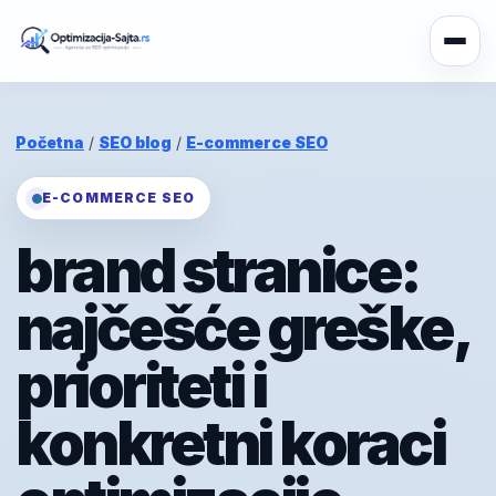
Početna
/
SEO blog
/
E-commerce SEO
E-COMMERCE SEO
brand stranice:
najčešće greške,
prioriteti i
konkretni koraci