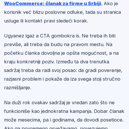
WooCommerce: članak za firme u Srbiji
. Ako je
korisnik već blizu poslovne odluke, tada su stranica
usluge ili kontakt pravi sledeći korak.
Ugyanez igaz a CTA gombokra is. Ne treba ih biti
previše, ali treba da budu na pravom mestu. Na
početku članka dovoljna je opšta mogućnost, a na
kraju konkretniji poziv. Između ta dva trenutka
sadržaj treba da radi svoj posao: da gradi poverenje,
razjasni problem i pokaže da iza svega stoji stručno
razmišljanje.
Na duži rok ovakav sadržaj je vredan zato što ne
funkcioniše kao jednokratna kampanja. Dobar članak
može mesecima, pa i godinama, da dovodi posetioce.
Ako ga povremeno osvežavamo, povezujemo