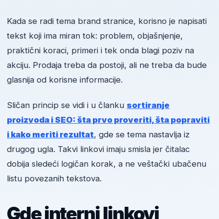
Kada se radi tema brand stranice, korisno je napisati
tekst koji ima miran tok: problem, objašnjenje,
praktični koraci, primeri i tek onda blagi poziv na
akciju. Prodaja treba da postoji, ali ne treba da bude
glasnija od korisne informacije.
Sličan princip se vidi i u članku
sortiranje
proizvoda i SEO: šta prvo proveriti, šta popraviti
i kako meriti rezultat
, gde se tema nastavlja iz
drugog ugla. Takvi linkovi imaju smisla jer čitalac
dobija sledeći logičan korak, a ne veštački ubačenu
listu povezanih tekstova.
Gde interni linkovi