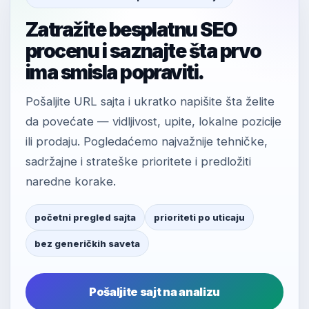
Zatražite besplatnu SEO
procenu i saznajte šta prvo
ima smisla popraviti.
Pošaljite URL sajta i ukratko napišite šta želite
da povećate — vidljivost, upite, lokalne pozicije
ili prodaju. Pogledaćemo najvažnije tehničke,
sadržajne i strateške prioritete i predložiti
naredne korake.
početni pregled sajta
prioriteti po uticaju
bez generičkih saveta
Pošaljite sajt na analizu