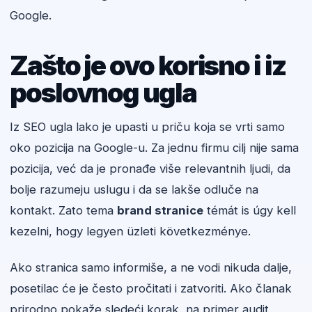
Google.
Zašto je ovo korisno i iz
poslovnog ugla
Iz SEO ugla lako je upasti u priču koja se vrti samo
oko pozicija na Google-u. Za jednu firmu cilj nije sama
pozicija, već da je pronađe više relevantnih ljudi, da
bolje razumeju uslugu i da se lakše odluče na
kontakt. Zato tema
brand stranice
témát is úgy kell
kezelni, hogy legyen üzleti következménye.
Ako stranica samo informiše, a ne vodi nikuda dalje,
posetilac će je često pročitati i zatvoriti. Ako članak
prirodno pokaže sledeći korak, na primer audit,