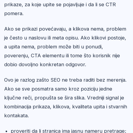
prikaze, za koje upite se pojavljuje i da li se CTR
pomera.
Ako se prikazi povećavaju, a klikova nema, problem
je često u naslovu ili meta opisu. Ako klikovi postoje,
a upita nema, problem može biti u ponudi,
poverenju, CTA elementu ili tome što korisnik nije
dobio dovoljno konkretan odgovor.
Ovo je razlog zašto SEO ne treba raditi bez merenja.
Ako se sve posmatra samo kroz poziciju jedne
ključne reči, propušta se šira slika. Vredniji signal je
kombinacija prikaza, klikova, kvaliteta upita i stvarnih
kontakata.
proveriti da li stranica ima jasnu nameru pretrage;