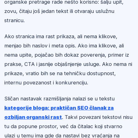
organske pretrage rade nešto korisno: šalju upit,
zovu, čitaju još jedan tekst ili otvaraju uslužnu
stranicu.
Ako stranica ima rast prikaza, ali nema klikove,
menjao bih naslov i meta opis. Ako ima klikove, ali
nema upite, pojačao bih dokaz poverenja, primer iz
prakse, CTA i jasnije objašnjenje usluge. Ako nema ni
prikaze, vratio bih se na tehničku dostupnost,
internu povezanost i konkurenciju.
Sličan nastavak razmišljanja nalazi se u tekstu
kategorije bloga: praktičan SEO članak za
ozbiljan organski rast
. Takvi povezani tekstovi nisu
tu da popune prostor, već da čitalac koji stvarno
ulazi u temu ima gde da nastavi bez vraćanja na