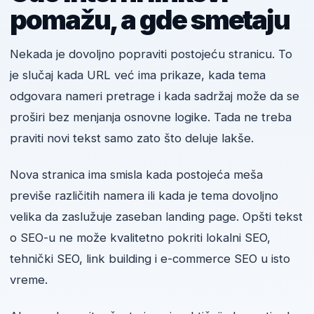
pomažu, a gde smetaju
Nekada je dovoljno popraviti postojeću stranicu. To
je slučaj kada URL već ima prikaze, kada tema
odgovara nameri pretrage i kada sadržaj može da se
proširi bez menjanja osnovne logike. Tada ne treba
praviti novi tekst samo zato što deluje lakše.
Nova stranica ima smisla kada postojeća meša
previše različitih namera ili kada je tema dovoljno
velika da zaslužuje zaseban landing page. Opšti tekst
o SEO-u ne može kvalitetno pokriti lokalni SEO,
tehnički SEO, link building i e-commerce SEO u isto
vreme.