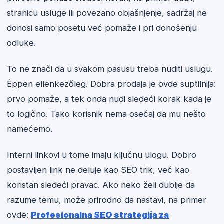
stranicu usluge ili povezano objašnjenje, sadržaj ne
donosi samo posetu već pomaže i pri donošenju
odluke.
To ne znači da u svakom pasusu treba nuditi uslugu.
Éppen ellenkezőleg. Dobra prodaja je ovde suptilnija:
prvo pomaže, a tek onda nudi sledeći korak kada je
to logično. Tako korisnik nema osećaj da mu nešto
namećemo.
Interni linkovi u tome imaju ključnu ulogu. Dobro
postavljen link ne deluje kao SEO trik, već kao
koristan sledeći pravac. Ako neko želi dublje da
razume temu, može prirodno da nastavi, na primer
ovde:
Profesionalna SEO strategija za