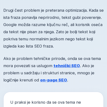
Drugi čest problem je preterana optimizacija. Kada se
ista fraza ponavlja neprirodno, tekst gubi poverenje.
Google možda razume ključnu reč, ali korisnik oseća
da tekst nije pisan za njega. Zato je bolji tekst koji
pokriva temu normalnim jezikom nego tekst koji
izgleda kao lista SEO fraza.
Ako je problem tehničke prirode, onda se ova tema
mora povezati sa uslugom
tehnički SEO
. Ako je
problem u sadržaju i strukturi stranice, mnogo je
logičnije krenuti od
on-page SEO
.
U praksi je korisno da se ova tema ne