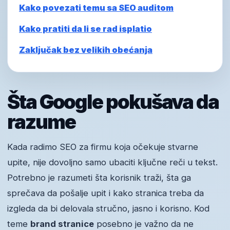
Kako povezati temu sa SEO auditom
Kako pratiti da li se rad isplatio
Zaključak bez velikih obećanja
Šta Google pokušava da
razume
Kada radimo SEO za firmu koja očekuje stvarne
upite, nije dovoljno samo ubaciti ključne reči u tekst.
Potrebno je razumeti šta korisnik traži, šta ga
sprečava da pošalje upit i kako stranica treba da
izgleda da bi delovala stručno, jasno i korisno. Kod
teme
brand stranice
posebno je važno da ne