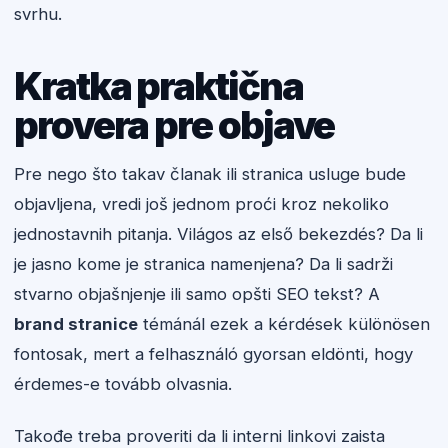
svrhu.
Kratka praktična
provera pre objave
Pre nego što takav članak ili stranica usluge bude
objavljena, vredi još jednom proći kroz nekoliko
jednostavnih pitanja. Világos az első bekezdés? Da li
je jasno kome je stranica namenjena? Da li sadrži
stvarno objašnjenje ili samo opšti SEO tekst? A
brand stranice
témánál ezek a kérdések különösen
fontosak, mert a felhasználó gyorsan eldönti, hogy
érdemes-e tovább olvasnia.
Takođe treba proveriti da li interni linkovi zaista