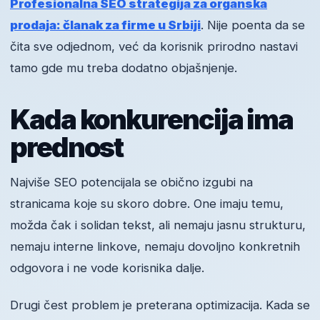
Profesionalna SEO strategija za organska
prodaja: članak za firme u Srbiji
. Nije poenta da se
čita sve odjednom, već da korisnik prirodno nastavi
tamo gde mu treba dodatno objašnjenje.
Kada konkurencija ima
prednost
Najviše SEO potencijala se obično izgubi na
stranicama koje su skoro dobre. One imaju temu,
možda čak i solidan tekst, ali nemaju jasnu strukturu,
nemaju interne linkove, nemaju dovoljno konkretnih
odgovora i ne vode korisnika dalje.
Drugi čest problem je preterana optimizacija. Kada se