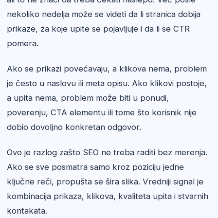
nekoliko nedelja može se videti da li stranica dobija
prikaze, za koje upite se pojavljuje i da li se CTR
pomera.
Ako se prikazi povećavaju, a klikova nema, problem
je često u naslovu ili meta opisu. Ako klikovi postoje,
a upita nema, problem može biti u ponudi,
poverenju, CTA elementu ili tome što korisnik nije
dobio dovoljno konkretan odgovor.
Ovo je razlog zašto SEO ne treba raditi bez merenja.
Ako se sve posmatra samo kroz poziciju jedne
ključne reči, propušta se šira slika. Vredniji signal je
kombinacija prikaza, klikova, kvaliteta upita i stvarnih
kontakata.