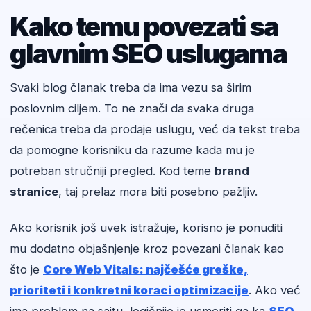
Kako temu povezati sa
glavnim SEO uslugama
Svaki blog članak treba da ima vezu sa širim
poslovnim ciljem. To ne znači da svaka druga
rečenica treba da prodaje uslugu, već da tekst treba
da pomogne korisniku da razume kada mu je
potreban stručniji pregled. Kod teme
brand
stranice
, taj prelaz mora biti posebno pažljiv.
Ako korisnik još uvek istražuje, korisno je ponuditi
mu dodatno objašnjenje kroz povezani članak kao
što je
Core Web Vitals: najčešće greške,
prioriteti i konkretni koraci optimizacije
. Ako već