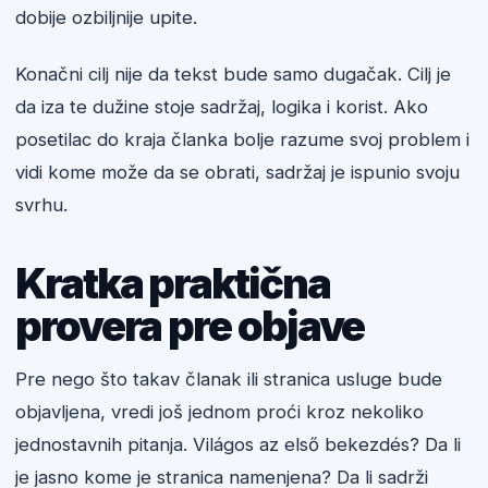
dobije ozbiljnije upite.
Konačni cilj nije da tekst bude samo dugačak. Cilj je
da iza te dužine stoje sadržaj, logika i korist. Ako
posetilac do kraja članka bolje razume svoj problem i
vidi kome može da se obrati, sadržaj je ispunio svoju
svrhu.
Kratka praktična
provera pre objave
Pre nego što takav članak ili stranica usluge bude
objavljena, vredi još jednom proći kroz nekoliko
jednostavnih pitanja. Világos az első bekezdés? Da li
je jasno kome je stranica namenjena? Da li sadrži