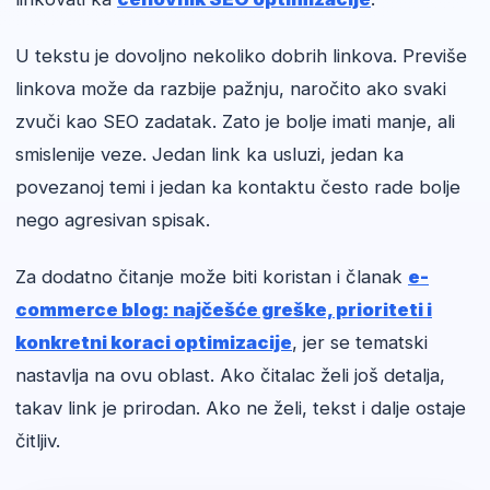
U tekstu je dovoljno nekoliko dobrih linkova. Previše
linkova može da razbije pažnju, naročito ako svaki
zvuči kao SEO zadatak. Zato je bolje imati manje, ali
smislenije veze. Jedan link ka usluzi, jedan ka
povezanoj temi i jedan ka kontaktu često rade bolje
nego agresivan spisak.
Za dodatno čitanje može biti koristan i članak
e-
commerce blog: najčešće greške, prioriteti i
konkretni koraci optimizacije
, jer se tematski
nastavlja na ovu oblast. Ako čitalac želi još detalja,
takav link je prirodan. Ako ne želi, tekst i dalje ostaje
čitljiv.