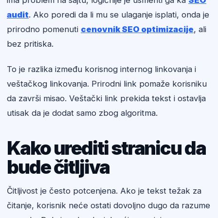
ima problem na sajtu, logičnije je usmeriti ga ka
SEO
audit
. Ako poredi da li mu se ulaganje isplati, onda je
prirodno pomenuti
cenovnik SEO optimizacije
, ali
bez pritiska.
To je razlika između korisnog internog linkovanja i
veštačkog linkovanja. Prirodni link pomaže korisniku
da završi misao. Veštački link prekida tekst i ostavlja
utisak da je dodat samo zbog algoritma.
Kako urediti stranicu da
bude čitljiva
Čitljivost je često potcenjena. Ako je tekst težak za
čitanje, korisnik neće ostati dovoljno dugo da razume