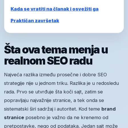
Kada se vratiti na članak i osvežiti ga
Praktičan završetak
Šta ova tema menja u
realnom SEO radu
Najveća razlika između prosečne i dobre SEO
strategije nije u jednom triku. Razlika je u redosledu
rada. Prvo se utvrđuje šta koči sajt, zatim se
popravljaju najvažnije stranice, a tek onda se
sistematski širi sadržaj i autoritet. Kod teme
brand
stranice
posebno je važno da ne krenemo od
pretpostavke, nego od podataka. Jedan sajt može