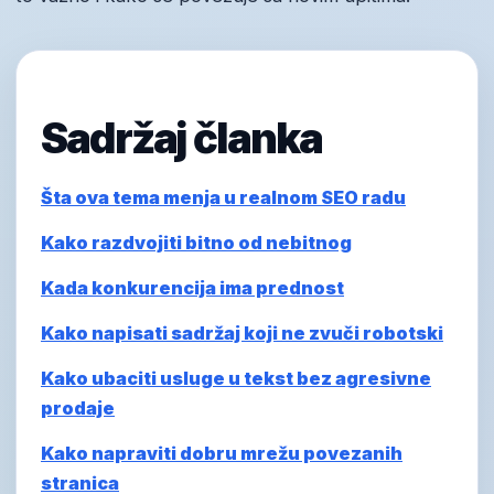
Sadržaj članka
Šta ova tema menja u realnom SEO radu
Kako razdvojiti bitno od nebitnog
Kada konkurencija ima prednost
Kako napisati sadržaj koji ne zvuči robotski
Kako ubaciti usluge u tekst bez agresivne
prodaje
Kako napraviti dobru mrežu povezanih
stranica