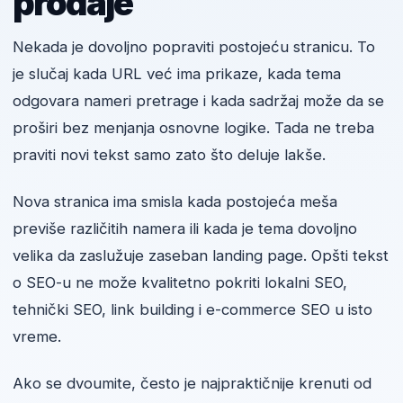
prodaje
Nekada je dovoljno popraviti postojeću stranicu. To
je slučaj kada URL već ima prikaze, kada tema
odgovara nameri pretrage i kada sadržaj može da se
proširi bez menjanja osnovne logike. Tada ne treba
praviti novi tekst samo zato što deluje lakše.
Nova stranica ima smisla kada postojeća meša
previše različitih namera ili kada je tema dovoljno
velika da zaslužuje zaseban landing page. Opšti tekst
o SEO-u ne može kvalitetno pokriti lokalni SEO,
tehnički SEO, link building i e-commerce SEO u isto
vreme.
Ako se dvoumite, često je najpraktičnije krenuti od