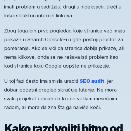
imati problem u sadržaju, drugi u indeksaciji, treći u
lošoj strukturi internih linkova.
Zbog toga bih prvo pogledao koje stranice već imaju
prikaze u Search Console-u i gde postoji prostor za
pomeranje. Ako se vidi da stranica dobija prikaze, ali
nema klikove, onda se ne rešava isti problem kao
kod stranice koju Google uopšte ne prikazuje.
U toj fazi često ima smisla uraditi
SEO audit
, jer
dobar početni pregled skraćuje lutanje. Ne mora
svaki projekat odmah da krene velikim mesečnim
radom, ali mora da zna šta ga najviše koči.
Kako razdvojiti bitno od