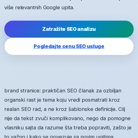
više relevantnih Google upita.
Zatražite SEO analizu
Pogledajte cenu SEO usluge
brand stranice: praktičan SEO članak za ozbiljan
organski rast je tema koju vredi posmatrati kroz
realan SEO rad, a ne kroz šablonske definicije. Cilj
nije da tekst zvuči komplikovano, nego da pomogne
vlasniku sajta da razume šta treba popraviti, zašto je
to važno i kako se povezuje sa novim upitima.