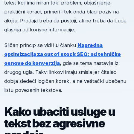
tekst koji ima miran tok: problem, objašnjenje,
praktični koraci, primeri i tek onda blagi poziv na
akciju. Prodaja treba da postoji, ali ne treba da bude
glasnija od korisne informacije.
Sličan princip se vidi i u članku
Napredna
optimizacija za out of stock SEO: od tehničke
osnove do konverzija
, gde se tema nastavlja iz
drugog ugla. Takvi linkovi imaju smisla jer čitalac
dobija sledeći logičan korak, a ne veštački ubačenu
listu povezanih tekstova.
Kako ubaciti usluge u
tekst bez agresivne