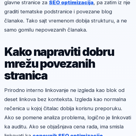
glavne stranice za
SEO optimizacija
, pa zatim iz nje
graditi tematske podstranice i povezane blog
članake. Tako sajt vremenom dobija strukturu, a ne
samo gomilu nepovezanih članaka.
Kako napraviti dobru
mrežu povezanih
stranica
Prirodno interno linkovanje ne izgleda kao blok od
deset linkova bez konteksta. Izgleda kao normalna
rečenica u kojoj čitalac dobija korisnu preporuku.
Ako se pomene analiza problema, logično je linkovati
ka auditu. Ako se objašnjava cena rada, ima smisla
linkovati ka
cenovnik SEO optimizacije
.