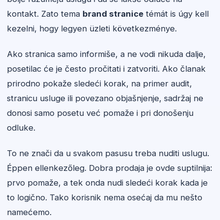
kontakt. Zato tema
brand stranice
témát is úgy kell
kezelni, hogy legyen üzleti következménye.
Ako stranica samo informiše, a ne vodi nikuda dalje,
posetilac će je često pročitati i zatvoriti. Ako članak
prirodno pokaže sledeći korak, na primer audit,
stranicu usluge ili povezano objašnjenje, sadržaj ne
donosi samo posetu već pomaže i pri donošenju
odluke.
To ne znači da u svakom pasusu treba nuditi uslugu.
Éppen ellenkezőleg. Dobra prodaja je ovde suptilnija:
prvo pomaže, a tek onda nudi sledeći korak kada je
to logično. Tako korisnik nema osećaj da mu nešto
namećemo.