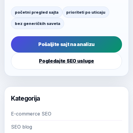
početni pregled sajta
prioriteti po uticaju
bez generičkih saveta
Pošaljite sajt na analizu
Pogledajte SEO usluge
Kategorija
E-commerce SEO
SEO blog