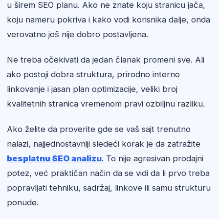
u širem SEO planu. Ako ne znate koju stranicu jača,
koju nameru pokriva i kako vodi korisnika dalje, onda
verovatno još nije dobro postavljena.
Ne treba očekivati da jedan članak promeni sve. Ali
ako postoji dobra struktura, prirodno interno
linkovanje i jasan plan optimizacije, veliki broj
kvalitetnih stranica vremenom pravi ozbiljnu razliku.
Ako želite da proverite gde se vaš sajt trenutno
nalazi, najjednostavniji sledeći korak je da zatražite
besplatnu SEO analizu
. To nije agresivan prodajni
potez, već praktičan način da se vidi da li prvo treba
popravljati tehniku, sadržaj, linkove ili samu strukturu
ponude.