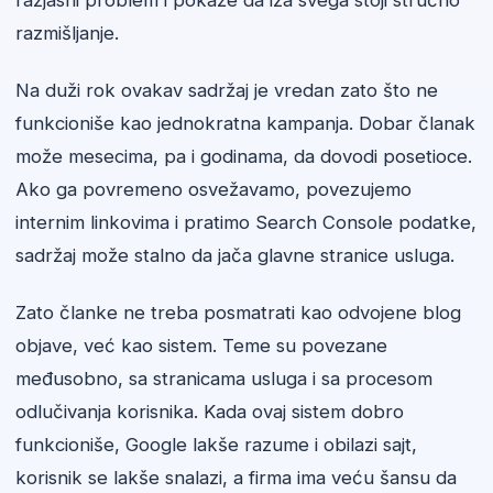
razjasni problem i pokaže da iza svega stoji stručno
razmišljanje.
Na duži rok ovakav sadržaj je vredan zato što ne
funkcioniše kao jednokratna kampanja. Dobar članak
može mesecima, pa i godinama, da dovodi posetioce.
Ako ga povremeno osvežavamo, povezujemo
internim linkovima i pratimo Search Console podatke,
sadržaj može stalno da jača glavne stranice usluga.
Zato članke ne treba posmatrati kao odvojene blog
objave, već kao sistem. Teme su povezane
međusobno, sa stranicama usluga i sa procesom
odlučivanja korisnika. Kada ovaj sistem dobro
funkcioniše, Google lakše razume i obilazi sajt,
korisnik se lakše snalazi, a firma ima veću šansu da