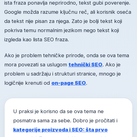
ista fraza ponavlja neprirodno, tekst gubi poverenje.
Google možda razume ključnu reč, ali korisnik oseća
da tekst nije pisan za njega. Zato je bolji tekst koji
pokriva temu normalnim jezikom nego tekst koji
izgleda kao lista SEO fraza.
Ako je problem tehničke prirode, onda se ova tema
mora povezati sa uslugom
tehnički SEO
. Ako je
problem u sadržaju i strukturi stranice, mnogo je
logičnije krenuti od
on-page SEO
.
U praksi je korisno da se ova tema ne
posmatra sama za sebe. Dobro je pročitati i
kategorije proizvoda i SEO: šta prvo