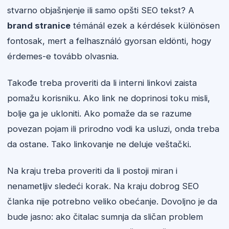
stvarno objašnjenje ili samo opšti SEO tekst? A
brand stranice
témánál ezek a kérdések különösen
fontosak, mert a felhasználó gyorsan eldönti, hogy
érdemes-e tovább olvasnia.
Takođe treba proveriti da li interni linkovi zaista
pomažu korisniku. Ako link ne doprinosi toku misli,
bolje ga je ukloniti. Ako pomaže da se razume
povezan pojam ili prirodno vodi ka usluzi, onda treba
da ostane. Tako linkovanje ne deluje veštački.
Na kraju treba proveriti da li postoji miran i
nenametljiv sledeći korak. Na kraju dobrog SEO
članka nije potrebno veliko obećanje. Dovoljno je da
bude jasno: ako čitalac sumnja da sličan problem