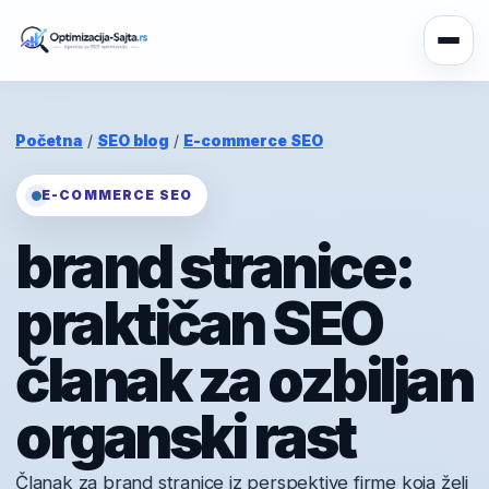
Početna
/
SEO blog
/
E-commerce SEO
E-COMMERCE SEO
brand stranice:
praktičan SEO
članak za ozbiljan
organski rast
Članak za brand stranice iz perspektive firme koja želi