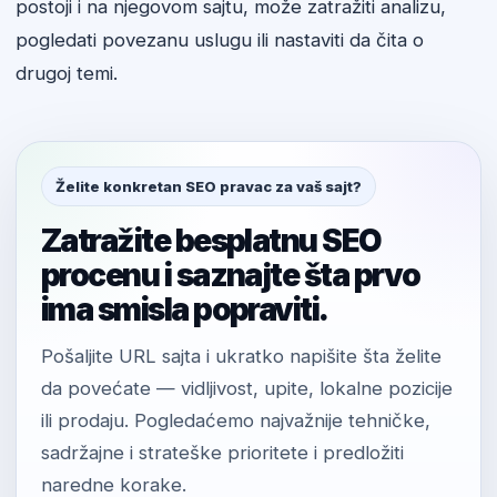
postoji i na njegovom sajtu, može zatražiti analizu,
pogledati povezanu uslugu ili nastaviti da čita o
drugoj temi.
Želite konkretan SEO pravac za vaš sajt?
Zatražite besplatnu SEO
procenu i saznajte šta prvo
ima smisla popraviti.
Pošaljite URL sajta i ukratko napišite šta želite
da povećate — vidljivost, upite, lokalne pozicije
ili prodaju. Pogledaćemo najvažnije tehničke,
sadržajne i strateške prioritete i predložiti
naredne korake.