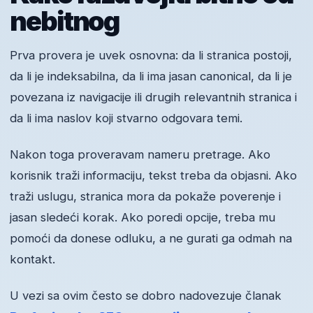
nebitnog
Prva provera je uvek osnovna: da li stranica postoji,
da li je indeksabilna, da li ima jasan canonical, da li je
povezana iz navigacije ili drugih relevantnih stranica i
da li ima naslov koji stvarno odgovara temi.
Nakon toga proveravam nameru pretrage. Ako
korisnik traži informaciju, tekst treba da objasni. Ako
traži uslugu, stranica mora da pokaže poverenje i
jasan sledeći korak. Ako poredi opcije, treba mu
pomoći da donese odluku, a ne gurati ga odmah na
kontakt.
U vezi sa ovim često se dobro nadovezuje članak