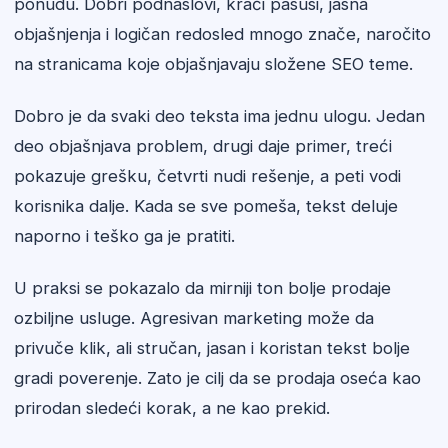
ponudu. Dobri podnaslovi, kraći pasusi, jasna
objašnjenja i logičan redosled mnogo znače, naročito
na stranicama koje objašnjavaju složene SEO teme.
Dobro je da svaki deo teksta ima jednu ulogu. Jedan
deo objašnjava problem, drugi daje primer, treći
pokazuje grešku, četvrti nudi rešenje, a peti vodi
korisnika dalje. Kada se sve pomeša, tekst deluje
naporno i teško ga je pratiti.
U praksi se pokazalo da mirniji ton bolje prodaje
ozbiljne usluge. Agresivan marketing može da
privuče klik, ali stručan, jasan i koristan tekst bolje
gradi poverenje. Zato je cilj da se prodaja oseća kao
prirodan sledeći korak, a ne kao prekid.