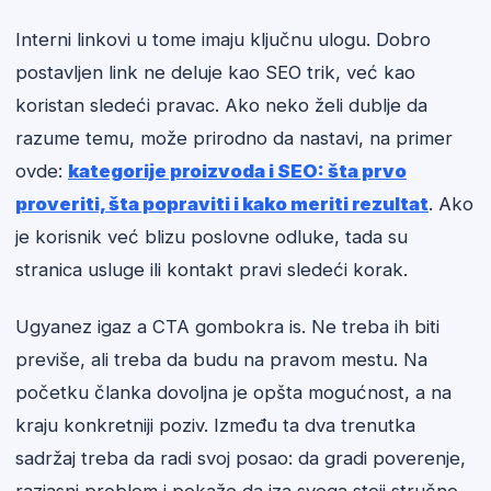
Interni linkovi u tome imaju ključnu ulogu. Dobro
postavljen link ne deluje kao SEO trik, već kao
koristan sledeći pravac. Ako neko želi dublje da
razume temu, može prirodno da nastavi, na primer
ovde:
kategorije proizvoda i SEO: šta prvo
proveriti, šta popraviti i kako meriti rezultat
. Ako
je korisnik već blizu poslovne odluke, tada su
stranica usluge ili kontakt pravi sledeći korak.
Ugyanez igaz a CTA gombokra is. Ne treba ih biti
previše, ali treba da budu na pravom mestu. Na
početku članka dovoljna je opšta mogućnost, a na
kraju konkretniji poziv. Između ta dva trenutka
sadržaj treba da radi svoj posao: da gradi poverenje,