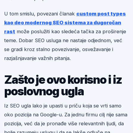
U tom smislu, povezani članak
custom post types
kao deo modernog SEO sistema za dugoročan
rast
može poslužiti kao sledeća tačka za proširenje
teme. Dobar SEO usluga ne nastaje odjednom, već
se gradi kroz stalno povezivanje, osvežavanje i
razjašnjavanje važnih pitanja.
Zašto je ovo korisno i iz
poslovnog ugla
Iz SEO ugla lako je upasti u priču koja se vrti samo
oko pozicija na Google-u. Za jednu firmu cilj nije sama
pozicija, već da je pronađe više relevantnih ljudi, da
bolje razumeju uslugu i da se lakše odluče na