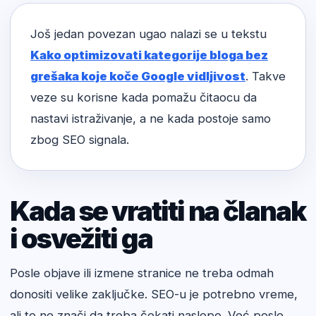
Još jedan povezan ugao nalazi se u tekstu
Kako optimizovati kategorije bloga bez
grešaka koje koče Google vidljivost
. Takve
veze su korisne kada pomažu čitaocu da
nastavi istraživanje, a ne kada postoje samo
zbog SEO signala.
Kada se vratiti na članak
i osvežiti ga
Posle objave ili izmene stranice ne treba odmah
donositi velike zaključke. SEO-u je potrebno vreme,
ali to ne znači da treba čekati naslepo. Već posle