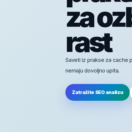
za oz
rast
Saveti iz prakse za cache p
nemaju dovoljno upita.
Zatražite SEO analizu