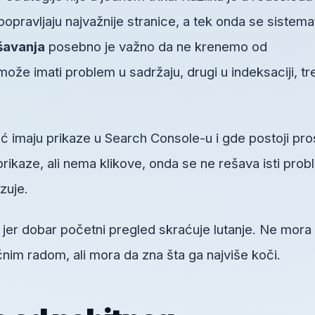
 popravljaju najvažnije stranice, a tek onda se sistema
šavanja
posebno je važno da ne krenemo od
že imati problem u sadržaju, drugi u indeksaciji, tr
ć imaju prikaze u Search Console-u i gde postoji pro
prikaze, ali nema klikove, onda se ne rešava isti pro
zuje.
, jer dobar početni pregled skraćuje lutanje. Ne mora
im radom, ali mora da zna šta ga najviše koči.