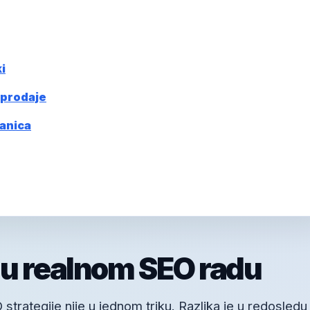
i
 prodaje
ranica
 u realnom SEO radu
trategije nije u jednom triku. Razlika je u redosledu