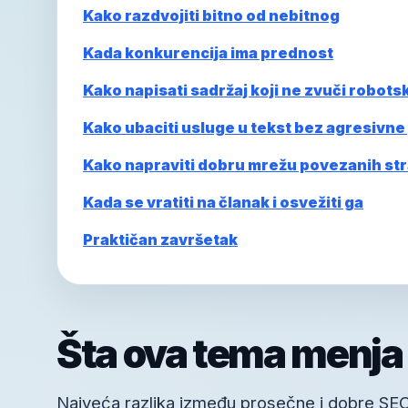
Kako razdvojiti bitno od nebitnog
Kada konkurencija ima prednost
Kako napisati sadržaj koji ne zvuči robotsk
Kako ubaciti usluge u tekst bez agresivne
Kako napraviti dobru mrežu povezanih st
Kada se vratiti na članak i osvežiti ga
Praktičan završetak
Šta ova tema menja
Najveća razlika između prosečne i dobre SEO s