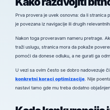
Kako razdvojiti bitn
Prva provera je uvek osnovna: da li stranica pos
je povezana iz navigacije ili drugih relevantni
Nakon toga proveravam nameru pretrage. Ako k
traži uslugu, stranica mora da pokaže poveren
pomoći da donese odluku, a ne gurati ga odm
U vezi sa ovim često se dobro nadovezuje č
konkretni koraci optimizacije
. Nije poent
nastavi tamo gde mu treba dodatno objašnjen