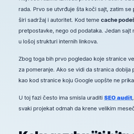
rada. Prvo se utvrđuje šta koči sajt, zatim se
širi sadržaj i autoritet. Kod teme
cache pode
pretpostavke, nego od podataka. Jedan sajt mo
u lošoj strukturi internih linkova.
Zbog toga bih prvo pogledao koje stranice ve
za pomeranje. Ako se vidi da stranica dobija 
kao kod stranice koju Google uopšte ne prika
U toj fazi često ima smisla uraditi
SEO audit
svaki projekat odmah da krene velikim mesečn