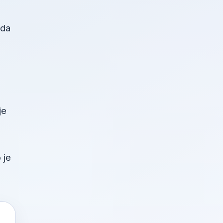
žda
je
 je