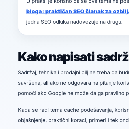
U praksi je korisno da se ova tema ne pos
bloga: praktičan SEO članak za ozbilj
jedna SEO odluka nadovezuje na drugu.
Kako napisati sadrža
Sadržaj, tehnika i prodajni cilj ne treba da bud
savršena, ali ako ne odgovara na pitanje kori
pomoći ako Google ne može da ga pravilno pr
Kada se radi tema cache podešavanja, korisno 
objašnjenje, praktični koraci, primeri i tek ond