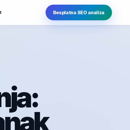
Besplatna SEO analiza
t
ja:
anak