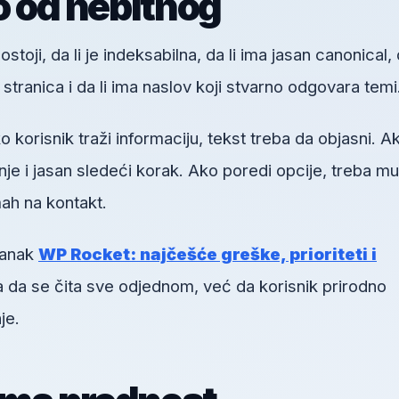
o od nebitnog
toji, da li je indeksabilna, da li ima jasan canonical, d
h stranica i da li ima naslov koji stvarno odgovara temi
orisnik traži informaciju, tekst treba da objasni. A
je i jasan sledeći korak. Ako poredi opcije, treba mu
ah na kontakt.
lanak
WP Rocket: najčešće greške, prioriteti i
a da se čita sve odjednom, već da korisnik prirodno
je.