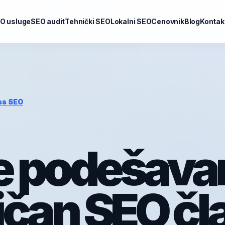
O usluge
SEO audit
Tehnički SEO
Lokalni SEO
Cenovnik
Blog
Kontak
ss SEO
 podešavan
ičan SEO čl