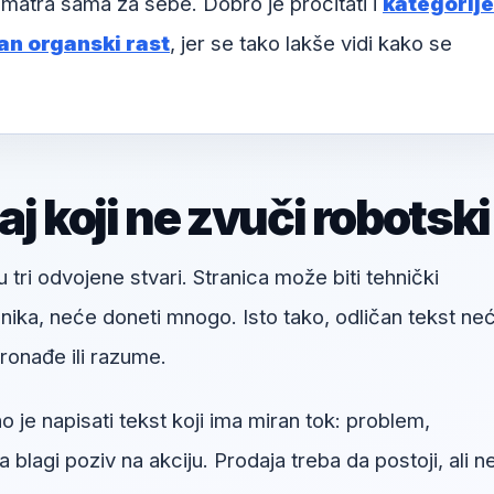
matra sama za sebe. Dobro je pročitati i
kategorije
an organski rast
, jer se tako lakše vidi kako se
j koji ne zvuči robotski
u tri odvojene stvari. Stranica može biti tehnički
snika, neće doneti mnogo. Isto tako, odličan tekst ne
onađe ili razume.
je napisati tekst koji ima miran tok: problem,
a blagi poziv na akciju. Prodaja treba da postoji, ali n