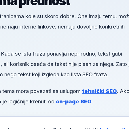
ima prednost
 stranicama koje su skoro dobre. One imaju temu, mo
u, nemaju interne linkove, nemaju dovoljno konkretnih
 Kada se ista fraza ponavlja neprirodno, tekst gubi
li korisnik oseća da tekst nije pisan za njega. Zato 
m nego tekst koji izgleda kao lista SEO fraza.
va tema mora povezati sa uslugom
tehnički SEO
. Ako
 je logičnije krenuti od
on-page SEO
.