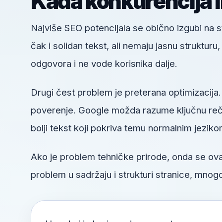
Kada konkurencija 
Najviše SEO potencijala se obično izgubi na
čak i solidan tekst, ali nemaju jasnu struktur
odgovora i ne vode korisnika dalje.
Drugi čest problem je preterana optimizacija.
poverenje. Google možda razume ključnu reč, a
bolji tekst koji pokriva temu normalnim jeziko
Ako je problem tehničke prirode, onda se o
problem u sadržaju i strukturi stranice, mnogo