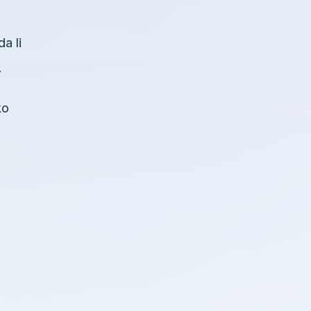
a li
.
ko