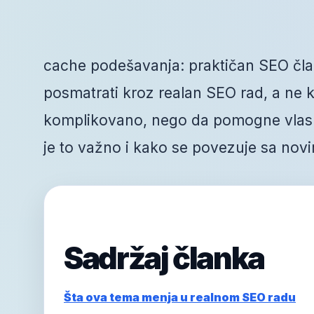
cache podešavanja: praktičan SEO član
posmatrati kroz realan SEO rad, a ne kr
komplikovano, nego da pomogne vlasni
je to važno i kako se povezuje sa novi
Sadržaj članka
Šta ova tema menja u realnom SEO radu