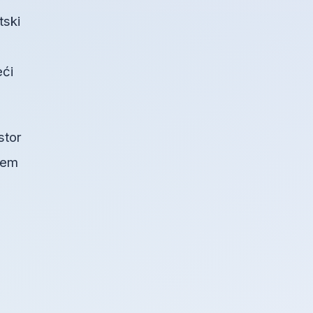
tski
eći
stor
blem