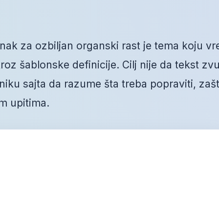
ak za ozbiljan organski rast je tema koju vr
oz šablonske definicije. Cilj nije da tekst zvu
ku sajta da razume šta treba popraviti, zaš
m upitima.