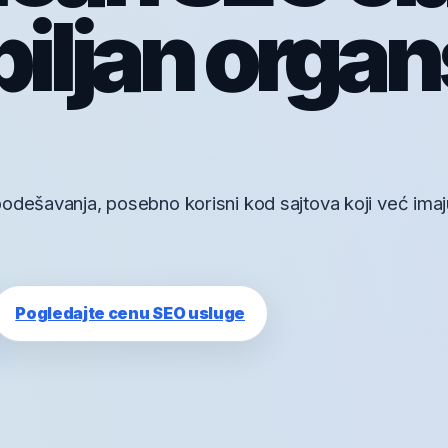
biljan organ
odešavanja, posebno korisni kod sajtova koji već imaju
Pogledajte cenu SEO usluge