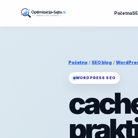
Početna
SE
Početna
/
SEO blog
/
WordPre
WORDPRESS SEO
cache
prakt