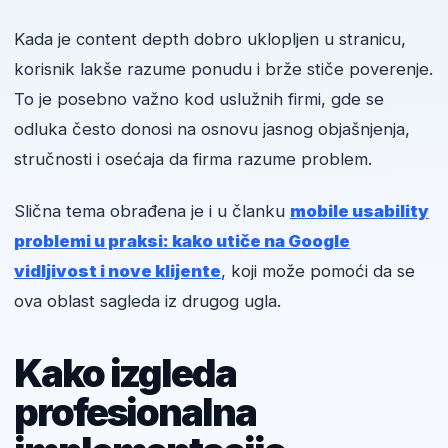
Kada je content depth dobro uklopljen u stranicu,
korisnik lakše razume ponudu i brže stiče poverenje.
To je posebno važno kod uslužnih firmi, gde se
odluka često donosi na osnovu jasnog objašnjenja,
stručnosti i osećaja da firma razume problem.
Slična tema obrađena je i u članku
mobile usability
problemi u praksi: kako utiče na Google
vidljivost i nove klijente
, koji može pomoći da se
ova oblast sagleda iz drugog ugla.
Kako izgleda
profesionalna