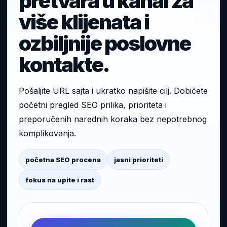
pretvara u kanal za
više klijenata i
ozbiljnije poslovne
kontakte.
Pošaljite URL sajta i ukratko napišite cilj. Dobićete
početni pregled SEO prilika, prioriteta i
preporučenih narednih koraka bez nepotrebnog
komplikovanja.
početna SEO procena
jasni prioriteti
fokus na upite i rast