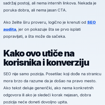
sadržaj postoji, ali nema internih linkova. Nekada je
poruka dobra, ali nema jasan CTA.
Ako želite širu proveru, logično je krenuti od
SEO
audita
, jer on pokazuje šta se prvo isplati
popravljati, a šta može da sačeka.
Kako ovo utiče na
korisnika i konverziju
SEO nije samo pozicija. Posetilac koji dođe na stranicu
mora brzo da razume da je došao na pravo mesto.
Ako tekst deluje generički, ako nema konkretnih
odgovora ili ako je sledeći korak nejasan, dobra
pozicija neće doneti dovoljno upita.