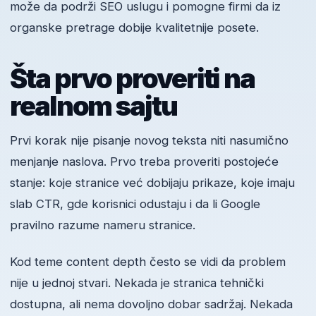
može da podrži SEO uslugu i pomogne firmi da iz
organske pretrage dobije kvalitetnije posete.
Šta prvo proveriti na
realnom sajtu
Prvi korak nije pisanje novog teksta niti nasumično
menjanje naslova. Prvo treba proveriti postojeće
stanje: koje stranice već dobijaju prikaze, koje imaju
slab CTR, gde korisnici odustaju i da li Google
pravilno razume nameru stranice.
Kod teme content depth često se vidi da problem
nije u jednoj stvari. Nekada je stranica tehnički
dostupna, ali nema dovoljno dobar sadržaj. Nekada