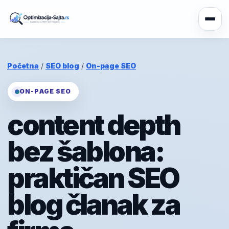
Početna
/
SEO blog
/
On-page SEO
ON-PAGE SEO
content depth
bez šablona:
praktičan SEO
blog članak za