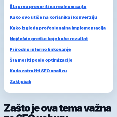
Šta prvo proveriti na realnom sajtu
Kako ovo utiče na korisnika i konverziju
Kako izgleda profesionalna implementacija
Najčešće greške koje koče rezultat
Prirodno interno linkovanje
Šta meriti posle optimizacije
Kada zatražiti SEO analizu
Zaključak
Zašto je ova tema važna