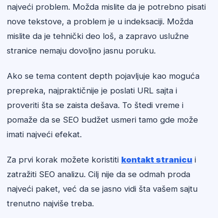
najveći problem. Možda mislite da je potrebno pisati
nove tekstove, a problem je u indeksaciji. Možda
mislite da je tehnički deo loš, a zapravo uslužne
stranice nemaju dovoljno jasnu poruku.
Ako se tema content depth pojavljuje kao moguća
prepreka, najpraktičnije je poslati URL sajta i
proveriti šta se zaista dešava. To štedi vreme i
pomaže da se SEO budžet usmeri tamo gde može
imati najveći efekat.
Za prvi korak možete koristiti
kontakt stranicu
i
zatražiti SEO analizu. Cilj nije da se odmah proda
najveći paket, već da se jasno vidi šta vašem sajtu
trenutno najviše treba.