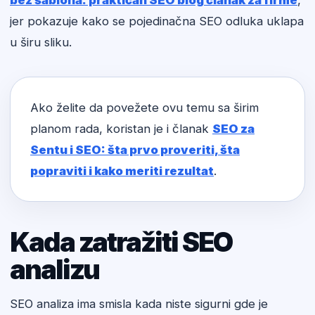
bez šablona: praktičan SEO blog članak za firme
,
jer pokazuje kako se pojedinačna SEO odluka uklapa
u širu sliku.
Ako želite da povežete ovu temu sa širim
planom rada, koristan je i članak
SEO za
Sentu i SEO: šta prvo proveriti, šta
popraviti i kako meriti rezultat
.
Kada zatražiti SEO
analizu
SEO analiza ima smisla kada niste sigurni gde je