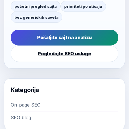
početni pregled sajta
prioriteti po uticaju
bez generičkih saveta
Pošaljite sajt na analizu
Pogledajte SEO usluge
Kategorija
On-page SEO
SEO blog