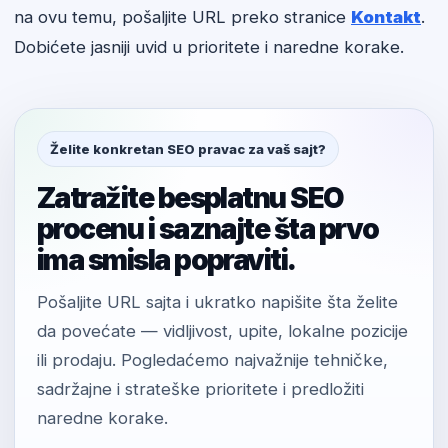
na ovu temu, pošaljite URL preko stranice
Kontakt
.
Dobićete jasniji uvid u prioritete i naredne korake.
Želite konkretan SEO pravac za vaš sajt?
Zatražite besplatnu SEO
procenu i saznajte šta prvo
ima smisla popraviti.
Pošaljite URL sajta i ukratko napišite šta želite
da povećate — vidljivost, upite, lokalne pozicije
ili prodaju. Pogledaćemo najvažnije tehničke,
sadržajne i strateške prioritete i predložiti
naredne korake.