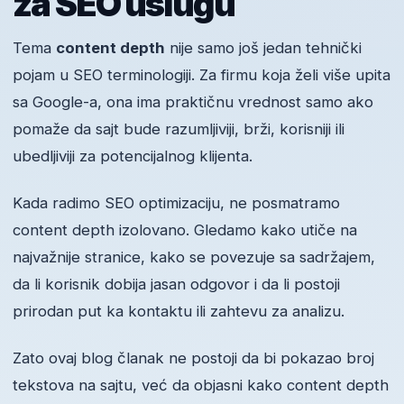
za SEO uslugu
Tema
content depth
nije samo još jedan tehnički
pojam u SEO terminologiji. Za firmu koja želi više upita
sa Google-a, ona ima praktičnu vrednost samo ako
pomaže da sajt bude razumljiviji, brži, korisniji ili
ubedljiviji za potencijalnog klijenta.
Kada radimo SEO optimizaciju, ne posmatramo
content depth izolovano. Gledamo kako utiče na
najvažnije stranice, kako se povezuje sa sadržajem,
da li korisnik dobija jasan odgovor i da li postoji
prirodan put ka kontaktu ili zahtevu za analizu.
Zato ovaj blog članak ne postoji da bi pokazao broj
tekstova na sajtu, već da objasni kako content depth