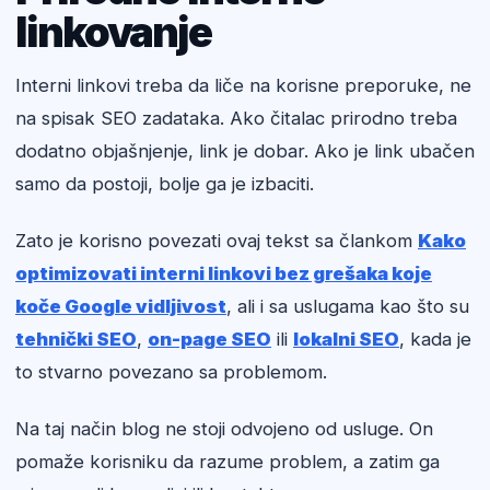
linkovanje
Interni linkovi treba da liče na korisne preporuke, ne
na spisak SEO zadataka. Ako čitalac prirodno treba
dodatno objašnjenje, link je dobar. Ako je link ubačen
samo da postoji, bolje ga je izbaciti.
Zato je korisno povezati ovaj tekst sa člankom
Kako
optimizovati interni linkovi bez grešaka koje
koče Google vidljivost
, ali i sa uslugama kao što su
tehnički SEO
,
on-page SEO
ili
lokalni SEO
, kada je
to stvarno povezano sa problemom.
Na taj način blog ne stoji odvojeno od usluge. On
pomaže korisniku da razume problem, a zatim ga