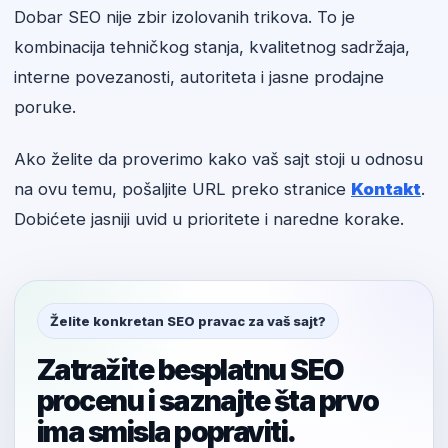
Dobar SEO nije zbir izolovanih trikova. To je
kombinacija tehničkog stanja, kvalitetnog sadržaja,
interne povezanosti, autoriteta i jasne prodajne
poruke.
Ako želite da proverimo kako vaš sajt stoji u odnosu
na ovu temu, pošaljite URL preko stranice
Kontakt
.
Dobićete jasniji uvid u prioritete i naredne korake.
Želite konkretan SEO pravac za vaš sajt?
Zatražite besplatnu SEO
procenu i saznajte šta prvo
ima smisla popraviti.