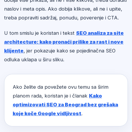
dobija više prikaza, ali ne i više klikova, treba doraditi
naslov i meta opis. Ako dobija klikove, ali ne i upite,
treba popraviti sadržaj, ponudu, poverenje i CTA.
U tom smislu je koristan i tekst
SEO analiza za site
architecture: kako pronaći prilike za rast i nove
klijente
, jer pokazuje kako se pojedinačna SEO
odluka uklapa u širu sliku.
Ako želite da povežete ovu temu sa širim
planom rada, koristan je i članak
Kako
optimizovati SEO za Beograd bez grešaka
koje koče Google vidljivost
.