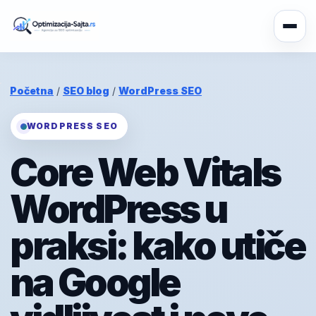
Početna
/
SEO blog
/
WordPress SEO
WORDPRESS SEO
Core Web Vitals
WordPress u
praksi: kako utiče
na Google