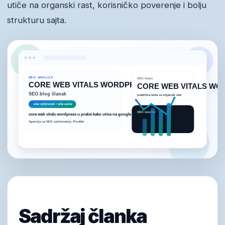
utiče na organski rast, korisničko poverenje i bolju
strukturu sajta.
Sadržaj članka