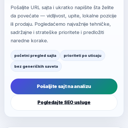
Pošaljite URL sajta i ukratko napišite šta želite
da povećate — vidljivost, upite, lokalne pozicije
ili prodaju. Pogledaćemo najvažnije tehničke,
sadržajne i strateške prioritete i predložiti
naredne korake.
početni pregled sajta
prioriteti po uticaju
bez generičkih saveta
Pošaljite sajt na analizu
Pogledajte SEO usluge