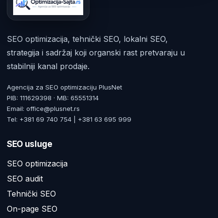
SEO optimizacija, tehnički SEO, lokalni SEO,
strategija i sadržaj koji organski rast pretvaraju u
stabilniji kanal prodaje.
Agencija za SEO optimizaciju PlusNet
PIB: 111629398 · MB: 65551314
Email: office@plusnet.rs
Tel: +381 69 740 754 | +381 63 695 999
SEO usluge
SEO optimizacija
SEO audit
Tehnički SEO
On-page SEO