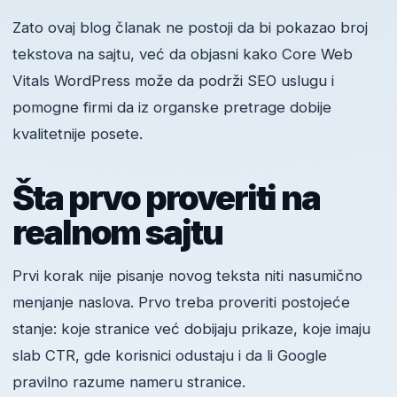
Zato ovaj blog članak ne postoji da bi pokazao broj
tekstova na sajtu, već da objasni kako Core Web
Vitals WordPress može da podrži SEO uslugu i
pomogne firmi da iz organske pretrage dobije
kvalitetnije posete.
Šta prvo proveriti na
realnom sajtu
Prvi korak nije pisanje novog teksta niti nasumično
menjanje naslova. Prvo treba proveriti postojeće
stanje: koje stranice već dobijaju prikaze, koje imaju
slab CTR, gde korisnici odustaju i da li Google
pravilno razume nameru stranice.