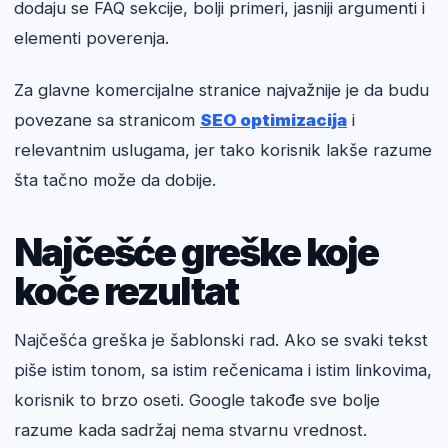
dodaju se FAQ sekcije, bolji primeri, jasniji argumenti i
elementi poverenja.
Za glavne komercijalne stranice najvažnije je da budu
povezane sa stranicom
SEO optimizacija
i
relevantnim uslugama, jer tako korisnik lakše razume
šta tačno može da dobije.
Najčešće greške koje
koče rezultat
Najčešća greška je šablonski rad. Ako se svaki tekst
piše istim tonom, sa istim rečenicama i istim linkovima,
korisnik to brzo oseti. Google takođe sve bolje
razume kada sadržaj nema stvarnu vrednost.