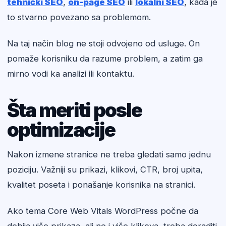
tehnički SEO
,
on-page SEO
ili
lokalni SEO
, kada je
to stvarno povezano sa problemom.
Na taj način blog ne stoji odvojeno od usluge. On
pomaže korisniku da razume problem, a zatim ga
mirno vodi ka analizi ili kontaktu.
Šta meriti posle
optimizacije
Nakon izmene stranice ne treba gledati samo jednu
poziciju. Važniji su prikazi, klikovi, CTR, broj upita,
kvalitet poseta i ponašanje korisnika na stranici.
Ako tema Core Web Vitals WordPress počne da