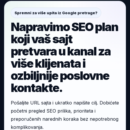
Spremni za više upita iz Google pretrage?
Napravimo SEO plan
koji vaš sajt
pretvara u kanal za
više klijenata i
ozbiljnije poslovne
kontakte.
Pošaljite URL sajta i ukratko napišite cilj. Dobićete
početni pregled SEO prilika, prioriteta i
preporučenih narednih koraka bez nepotrebnog
komplikovanja.