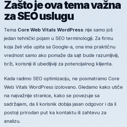
Zašto je ova tema važna
za SEO uslugu
Tema
Core Web Vitals WordPress
nije samo još
jedan tehnički pojam u SEO terminologiji. Za firmu
koja želi više upita sa Google-a, ona ima praktičnu
vrednost samo ako pomaže da sajt bude razumljiviji,
brži, korisniji ili ubedljiviji za potencijalnog klijenta.
Kada radimo SEO optimizaciju, ne posmatramo Core
Web Vitals WordPress izolovano. Gledamo kako utiče
na najvažnije stranice, kako se povezuje sa
sadržajem, da li korisnik dobija jasan odgovor i da li
postoji prirodan put ka kontaktu ili zahtevu za
analizu.