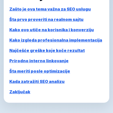
Zašto je ova tema važna za SEO uslugu
Šta prvo proveriti na realnom sajtu
Kako ovo utiče na korisnika i konverziju
Kako izgleda profesionalna implementacija
Najčešće greške koje koče rezultat
Prirodno interno linkovanje
Šta meriti posle optimizacije
Kada zatražiti SEO analizu
Zaključak