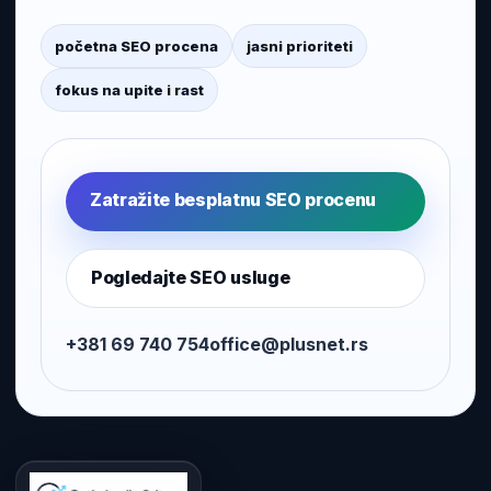
početna SEO procena
jasni prioriteti
fokus na upite i rast
Zatražite besplatnu SEO procenu
Pogledajte SEO usluge
+381 69 740 754
office@plusnet.rs