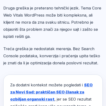
Druga greška je preterano tehnički jezik. Tema Core
Web Vitals WordPress može biti kompleksna, ali
klijent ne mora da zna svaku sitnicu. Potrebno je
objasniti šta problem znači za njegov sajt i zašto se
isplati rešiti ga.
Treća greška je nedostatak merenja. Bez Search
Console podataka, konverzija i praćenja upita teško
je znati da li je optimizacija donela poslovni rezultat.
Za dodatni kontekst možete pogledati i
SEO
za Novi Sad: praktičan SEO članak za
ozbiljan organski rast
, jer se SEO rezultat