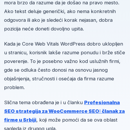
mora brzo da razume da je došao na pravo mesto.
Ako tekst deluje generički, ako nema konkretnih
odgovora ili ako je sledeći korak nejasan, dobra
pozicija neće doneti dovoljno upita.
Kada je Core Web Vitals WordPress dobro uklopljen
u stranicu, korisnik lakše razume ponudu i brže stiče
poverenje. To je posebno važno kod uslužnih firmi,
gde se odluka često donosi na osnovu jasnog
objašnjenja, stručnosti i osećaja da firma razume
problem.
Slična tema obrađena je i u članku
Profesionalna
SEO strategija za WooCommerce SEO: članak za
firme u Srbiji
, koji može pomoći da se ova oblast
sagleda iz drugog ugla.