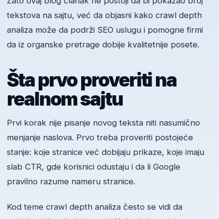
Zato ovaj blog članak ne postoji da bi pokazao broj
tekstova na sajtu, već da objasni kako crawl depth
analiza može da podrži SEO uslugu i pomogne firmi
da iz organske pretrage dobije kvalitetnije posete.
Šta prvo proveriti na
realnom sajtu
Prvi korak nije pisanje novog teksta niti nasumično
menjanje naslova. Prvo treba proveriti postojeće
stanje: koje stranice već dobijaju prikaze, koje imaju
slab CTR, gde korisnici odustaju i da li Google
pravilno razume nameru stranice.
Kod teme crawl depth analiza često se vidi da