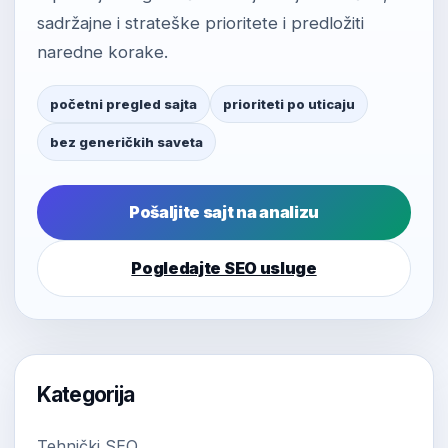
sadržajne i strateške prioritete i predložiti
naredne korake.
početni pregled sajta
prioriteti po uticaju
bez generičkih saveta
Pošaljite sajt na analizu
Pogledajte SEO usluge
Kategorija
Tehnički SEO