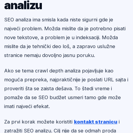
analizu
SEO analiza ima smisla kada niste sigurni gde je
najveći problem. Možda mislite da je potrebno pisati
nove tekstove, a problem je u indeksaciji. Možda
mislite da je tehnički deo loš, a zapravo uslužne
stranice nemaju dovoljno jasnu poruku.
Ako se tema crawl depth analiza pojavljuje kao
moguća prepreka, najpraktičnije je poslati URL sajta i
proveriti šta se zaista dešava. To štedi vreme i
pomaže da se SEO budžet usmeri tamo gde može
imati najveći efekat.
Za prvi korak možete koristiti
kontakt stranicu
i
zatražiti SEO analizu. Cilj nije da se odmah proda