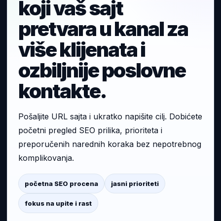
koji vaš sajt
pretvara u kanal za
više klijenata i
ozbiljnije poslovne
kontakte.
Pošaljite URL sajta i ukratko napišite cilj. Dobićete
početni pregled SEO prilika, prioriteta i
preporučenih narednih koraka bez nepotrebnog
komplikovanja.
početna SEO procena
jasni prioriteti
fokus na upite i rast