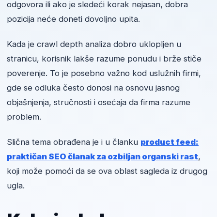
odgovora ili ako je sledeći korak nejasan, dobra
pozicija neće doneti dovoljno upita.
Kada je crawl depth analiza dobro uklopljen u
stranicu, korisnik lakše razume ponudu i brže stiče
poverenje. To je posebno važno kod uslužnih firmi,
gde se odluka često donosi na osnovu jasnog
objašnjenja, stručnosti i osećaja da firma razume
problem.
Slična tema obrađena je i u članku
product feed:
praktičan SEO članak za ozbiljan organski rast
,
koji može pomoći da se ova oblast sagleda iz drugog
ugla.