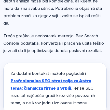
depth analiza može biti kompleksna, ali klijent ne
mora da zna svaku sitnicu. Potrebno je objasniti šta
problem znači za njegov sajt i zašto se isplati rešiti
ga.
Treća greška je nedostatak merenja. Bez Search
Console podataka, konverzija i praćenja upita teško
je znati da li je optimizacija donela poslovni rezultat.
Za dodatni kontekst možete pogledati i
Profesionalna SEO strategija za Astra
tema: članak za firme u Srbiji
, jer se SEO
rezultat najčešće gradi kroz više povezanih
tema, a ne kroz jednu izolovanu izmenu.