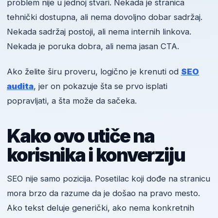
problem nije u jednoj stvari. Nekada je stranica
tehnički dostupna, ali nema dovoljno dobar sadržaj.
Nekada sadržaj postoji, ali nema internih linkova.
Nekada je poruka dobra, ali nema jasan CTA.
Ako želite širu proveru, logično je krenuti od
SEO
audita
, jer on pokazuje šta se prvo isplati
popravljati, a šta može da sačeka.
Kako ovo utiče na
korisnika i konverziju
SEO nije samo pozicija. Posetilac koji dođe na stranicu
mora brzo da razume da je došao na pravo mesto.
Ako tekst deluje generički, ako nema konkretnih