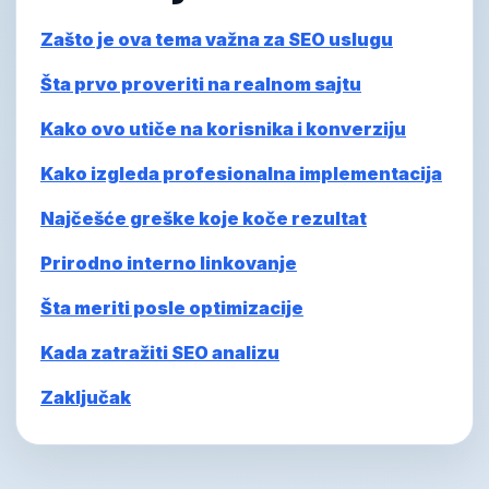
Zašto je ova tema važna za SEO uslugu
Šta prvo proveriti na realnom sajtu
Kako ovo utiče na korisnika i konverziju
Kako izgleda profesionalna implementacija
Najčešće greške koje koče rezultat
Prirodno interno linkovanje
Šta meriti posle optimizacije
Kada zatražiti SEO analizu
Zaključak