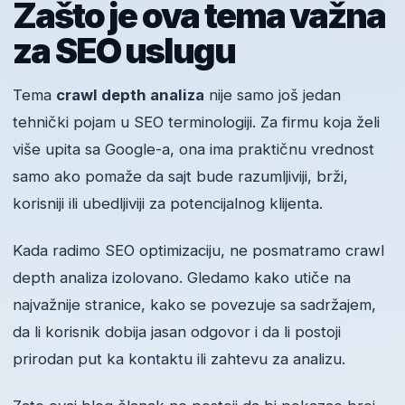
Zašto je ova tema važna
za SEO uslugu
Tema
crawl depth analiza
nije samo još jedan
tehnički pojam u SEO terminologiji. Za firmu koja želi
više upita sa Google-a, ona ima praktičnu vrednost
samo ako pomaže da sajt bude razumljiviji, brži,
korisniji ili ubedljiviji za potencijalnog klijenta.
Kada radimo SEO optimizaciju, ne posmatramo crawl
depth analiza izolovano. Gledamo kako utiče na
najvažnije stranice, kako se povezuje sa sadržajem,
da li korisnik dobija jasan odgovor i da li postoji
prirodan put ka kontaktu ili zahtevu za analizu.