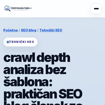
Početna
/
SEO blog
/
Tehnički SEO
TEHNIČKI SEO
crawl depth
analiza bez
šablona:
praktičan SEO