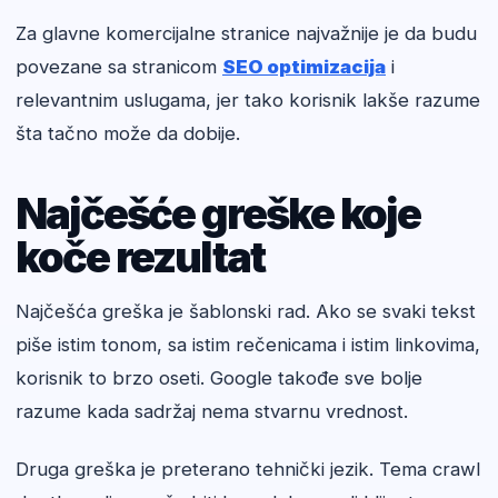
Za glavne komercijalne stranice najvažnije je da budu
povezane sa stranicom
SEO optimizacija
i
relevantnim uslugama, jer tako korisnik lakše razume
šta tačno može da dobije.
Najčešće greške koje
koče rezultat
Najčešća greška je šablonski rad. Ako se svaki tekst
piše istim tonom, sa istim rečenicama i istim linkovima,
korisnik to brzo oseti. Google takođe sve bolje
razume kada sadržaj nema stvarnu vrednost.
Druga greška je preterano tehnički jezik. Tema crawl