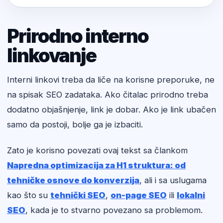
Prirodno interno
linkovanje
Interni linkovi treba da liče na korisne preporuke, ne
na spisak SEO zadataka. Ako čitalac prirodno treba
dodatno objašnjenje, link je dobar. Ako je link ubačen
samo da postoji, bolje ga je izbaciti.
Zato je korisno povezati ovaj tekst sa člankom
Napredna optimizacija za H1 struktura: od
tehničke osnove do konverzija
, ali i sa uslugama
kao što su
tehnički SEO
,
on-page SEO
ili
lokalni
SEO
, kada je to stvarno povezano sa problemom.