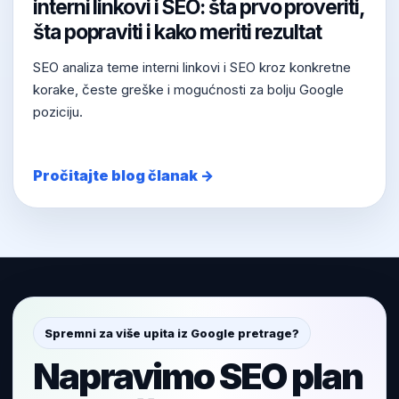
interni linkovi i SEO: šta prvo proveriti,
šta popraviti i kako meriti rezultat
SEO analiza teme interni linkovi i SEO kroz konkretne
korake, česte greške i mogućnosti za bolju Google
poziciju.
Pročitajte blog članak →
Spremni za više upita iz Google pretrage?
Napravimo SEO plan