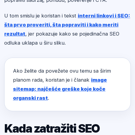
popraviti sadržaj, ponudu, poverenje i CTA.
U tom smislu je koristan i tekst
interni linkovi i SEO:
šta prvo proveriti, šta popraviti i kako meriti
rezultat
, jer pokazuje kako se pojedinačna SEO
odluka uklapa u širu sliku.
Ako želite da povežete ovu temu sa širim
planom rada, koristan je i članak
image
sitemap: najčešće greške koje koče
organski rast
.
Kada zatražiti SEO