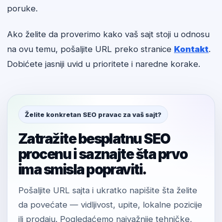
poruke.
Ako želite da proverimo kako vaš sajt stoji u odnosu
na ovu temu, pošaljite URL preko stranice
Kontakt
.
Dobićete jasniji uvid u prioritete i naredne korake.
Želite konkretan SEO pravac za vaš sajt?
Zatražite besplatnu SEO
procenu i saznajte šta prvo
ima smisla popraviti.
Pošaljite URL sajta i ukratko napišite šta želite
da povećate — vidljivost, upite, lokalne pozicije
ili prodaju. Pogledaćemo najvažnije tehničke,