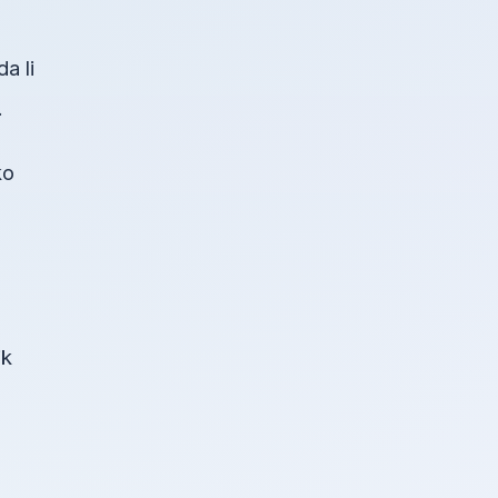
a li
.
ko
ik