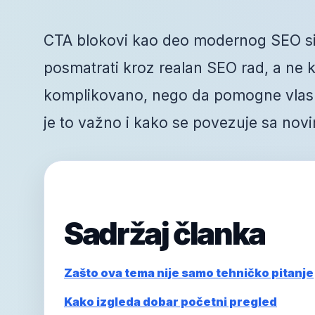
CTA blokovi kao deo modernog SEO sis
posmatrati kroz realan SEO rad, a ne kr
komplikovano, nego da pomogne vlasni
je to važno i kako se povezuje sa novi
Sadržaj članka
Zašto ova tema nije samo tehničko pitanje
Kako izgleda dobar početni pregled