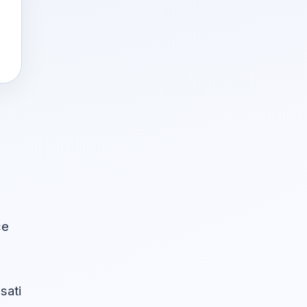
će
sati