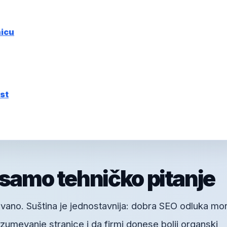
nicu
st
 samo tehničko pitanje
vano. Suština je jednostavnija: dobra SEO odluka mo
umevanje stranice i da firmi donese bolji organski