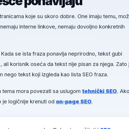
ešće ponavljaju
 stranicama koje su skoro dobre. One imaju temu, mo
u, nemaju interne linkove, nemaju dovoljno konkretnih
 Kada se ista fraza ponavlja neprirodno, tekst gubi
li korisnik oseća da tekst nije pisan za njega. Zato 
m nego tekst koji izgleda kao lista SEO fraza.
va tema mora povezati sa uslugom
tehnički SEO
. Ako
 je logičnije krenuti od
on-page SEO
.