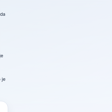
žda
je
 je