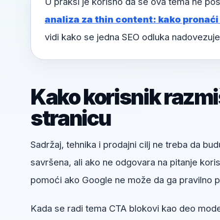
U praksi je korisno da se ova tema ne pos
analiza za thin content: kako pronaći p
vidi kako se jedna SEO odluka nadovezuje
Kako korisnik razmi
stranicu
Sadržaj, tehnika i prodajni cilj ne treba da bud
savršena, ali ako ne odgovara na pitanje kori
pomoći ako Google ne može da ga pravilno pr
Kada se radi tema CTA blokovi kao deo moder