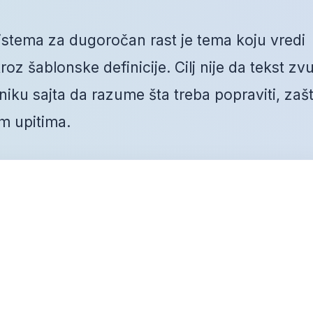
tema za dugoročan rast je tema koju vredi
oz šablonske definicije. Cilj nije da tekst zvu
ku sajta da razume šta treba popraviti, zaš
m upitima.