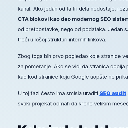
kanal. Ako jedan od ta tri dela nedostaje, rezu
CTA blokovi kao deo modernog SEO sistem
od pretpostavke, nego od podataka. Jedan saj
treći u lošoj strukturi internih linkova.
Zbog toga bih prvo pogledao koje stranice ve
za pomeranje. Ako se vidi da stranica dobija 
kao kod stranice koju Google uopšte ne prika
U toj fazi često ima smisla uraditi
SEO audit
svaki projekat odmah da krene velikim mesečn