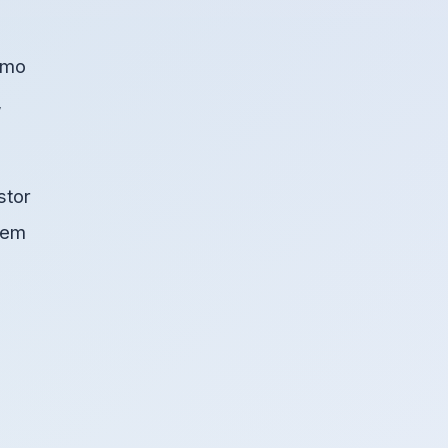
e
emo
,
stor
blem