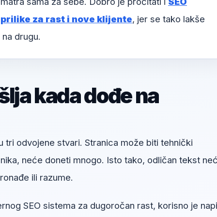
matra sama za sebe. Dobro je pročitati i
SEO
rilike za rast i nove klijente
, jer se tako lakše
 na drugu.
šlja kada dođe na
u tri odvojene stvari. Stranica može biti tehnički
snika, neće doneti mnogo. Isto tako, odličan tekst ne
onađe ili razume.
nog SEO sistema za dugoročan rast, korisno je napi