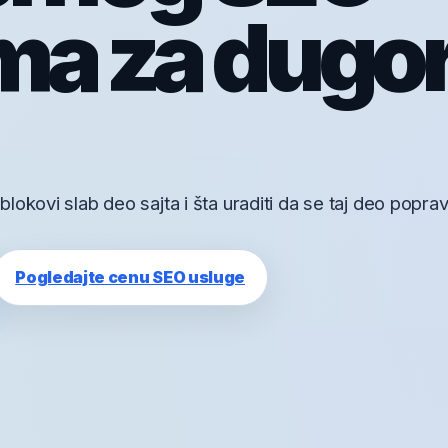
ma za dugo
okovi slab deo sajta i šta uraditi da se taj deo poprav
Pogledajte cenu SEO usluge