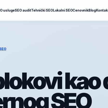
O usluge
SEO audit
Tehnički SEO
Lokalni SEO
Cenovnik
Blog
Kontak
SEO
lokovi kao
rnog SEO