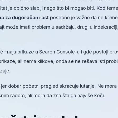
ltat je obično slabiji nego što bi mogao biti. Kod tem
a za dugoročan rast
posebno je važno da ne kren
t može imati problem u sadržaju, drugi u indeksaciji
ć imaju prikaze u Search Console-u i gde postoji pro
prikaze, ali nema klikove, onda se ne rešava isti pro
zuje.
, jer dobar početni pregled skraćuje lutanje. Ne mora
im radom, ali mora da zna šta ga najviše koči.