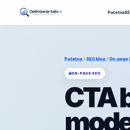
Početna
SE
Početna
/
SEO blog
/
On-page 
ON-PAGE SEO
CTA b
mode