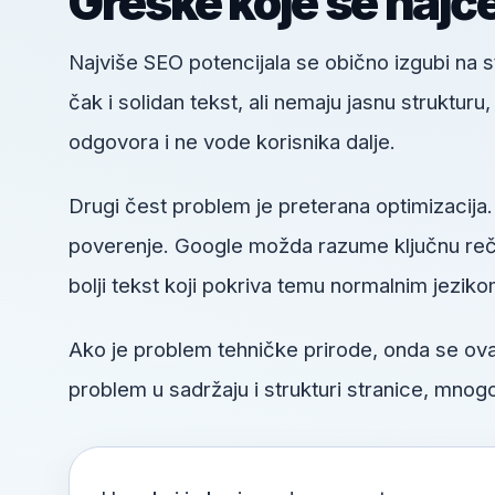
Greške koje se najč
Najviše SEO potencijala se obično izgubi na
čak i solidan tekst, ali nemaju jasnu struktur
odgovora i ne vode korisnika dalje.
Drugi čest problem je preterana optimizacija.
poverenje. Google možda razume ključnu reč, a
bolji tekst koji pokriva temu normalnim jeziko
Ako je problem tehničke prirode, onda se o
problem u sadržaju i strukturi stranice, mnogo