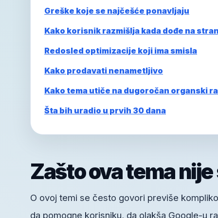
Greške koje se najčešće ponavljaju
Kako korisnik razmišlja kada dođe na stra
Redosled optimizacije koji ima smisla
Kako prodavati nenametljivo
Kako tema utiče na dugoročan organski ra
Šta bih uradio u prvih 30 dana
Zašto ova tema nije
O ovoj temi se često govori previše kompliko
da pomogne korisniku, da olakša Google-u raz