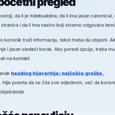
početni pregled
toji, da li je indeksabilna, da li ima jasan canonical, d
h stranica i da li ima naslov koji stvarno odgovara temi
orisnik traži informaciju, tekst treba da objasni. A
je i jasan sledeći korak. Ako poredi opcije, treba mu
ah na kontakt.
lanak
heading hijerarhija: najčešće greške,
. Nije poenta da se čita sve odjednom, već da korisn
objašnjenje.