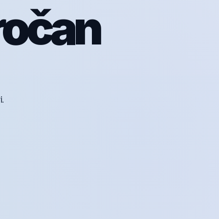
ročan
i.