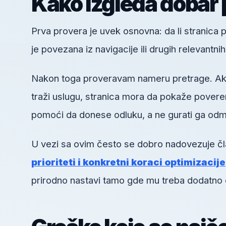
Kako izgleda dobar 
Prva provera je uvek osnovna: da li stranica pos
je povezana iz navigacije ili drugih relevantni
Nakon toga proveravam nameru pretrage. Ako k
traži uslugu, stranica mora da pokaže poveren
pomoći da donese odluku, a ne gurati ga odm
U vezi sa ovim često se dobro nadovezuje č
prioriteti i konkretni koraci optimizacije
prirodno nastavi tamo gde mu treba dodatno 