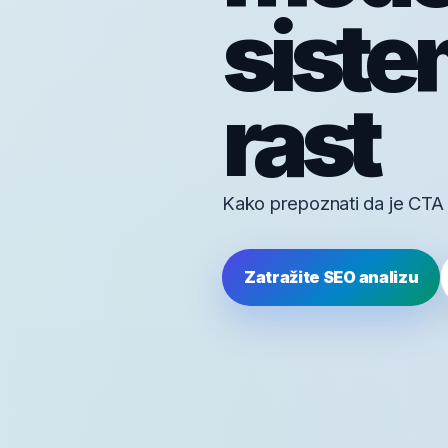
siste
rast
Kako prepoznati da je CTA bl
Zatražite SEO analizu