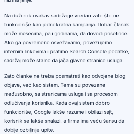
razmišljanje.
Na duži rok ovakav sadržaj je vredan zato što ne
funkcioniše kao jednokratna kampanja. Dobar članak
može mesecima, pa i godinama, da dovodi posetioce.
Ako ga povremeno osvežavamo, povezujemo
internim linkovima i pratimo Search Console podatke,
sadržaj može stalno da jača glavne stranice usluga.
Zato članke ne treba posmatrati kao odvojene blog
objave, već kao sistem. Teme su povezane
međusobno, sa stranicama usluga i sa procesom
odlučivanja korisnika. Kada ovaj sistem dobro
funkcioniše, Google lakše razume i obilazi sajt,
korisnik se lakše snalazi, a firma ima veću šansu da
dobije ozbiljnije upite.