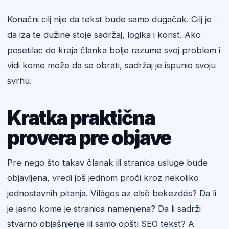
Konačni cilj nije da tekst bude samo dugačak. Cilj je
da iza te dužine stoje sadržaj, logika i korist. Ako
posetilac do kraja članka bolje razume svoj problem i
vidi kome može da se obrati, sadržaj je ispunio svoju
svrhu.
Kratka praktična
provera pre objave
Pre nego što takav članak ili stranica usluge bude
objavljena, vredi još jednom proći kroz nekoliko
jednostavnih pitanja. Világos az első bekezdés? Da li
je jasno kome je stranica namenjena? Da li sadrži
stvarno objašnjenje ili samo opšti SEO tekst? A