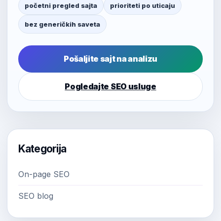
početni pregled sajta
prioriteti po uticaju
bez generičkih saveta
Pošaljite sajt na analizu
Pogledajte SEO usluge
Kategorija
On-page SEO
SEO blog