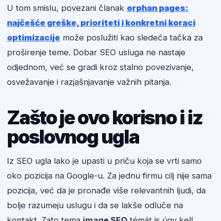
U tom smislu, povezani članak
orphan pages:
najčešće greške, prioriteti i konkretni koraci
optimizacije
može poslužiti kao sledeća tačka za
proširenje teme. Dobar SEO usluga ne nastaje
odjednom, već se gradi kroz stalno povezivanje,
osvežavanje i razjašnjavanje važnih pitanja.
Zašto je ovo korisno i iz
poslovnog ugla
Iz SEO ugla lako je upasti u priču koja se vrti samo
oko pozicija na Google-u. Za jednu firmu cilj nije sama
pozicija, već da je pronađe više relevantnih ljudi, da
bolje razumeju uslugu i da se lakše odluče na
kontakt. Zato tema
image SEO
témát is úgy kell