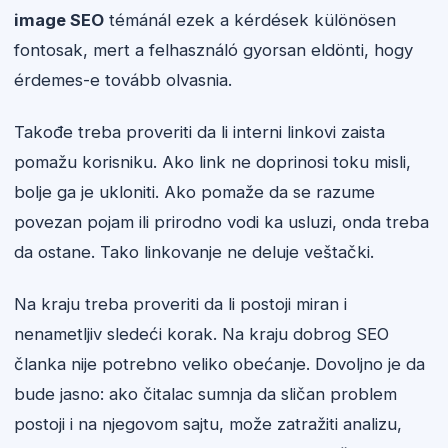
image SEO
témánál ezek a kérdések különösen
fontosak, mert a felhasználó gyorsan eldönti, hogy
érdemes-e tovább olvasnia.
Takođe treba proveriti da li interni linkovi zaista
pomažu korisniku. Ako link ne doprinosi toku misli,
bolje ga je ukloniti. Ako pomaže da se razume
povezan pojam ili prirodno vodi ka usluzi, onda treba
da ostane. Tako linkovanje ne deluje veštački.
Na kraju treba proveriti da li postoji miran i
nenametljiv sledeći korak. Na kraju dobrog SEO
članka nije potrebno veliko obećanje. Dovoljno je da
bude jasno: ako čitalac sumnja da sličan problem
postoji i na njegovom sajtu, može zatražiti analizu,