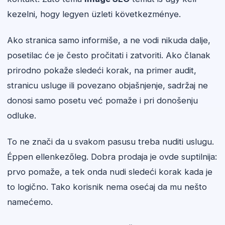
kezelni, hogy legyen üzleti következménye.
Ako stranica samo informiše, a ne vodi nikuda dalje,
posetilac će je često pročitati i zatvoriti. Ako članak
prirodno pokaže sledeći korak, na primer audit,
stranicu usluge ili povezano objašnjenje, sadržaj ne
donosi samo posetu već pomaže i pri donošenju
odluke.
To ne znači da u svakom pasusu treba nuditi uslugu.
Éppen ellenkezőleg. Dobra prodaja je ovde suptilnija:
prvo pomaže, a tek onda nudi sledeći korak kada je
to logično. Tako korisnik nema osećaj da mu nešto
namećemo.