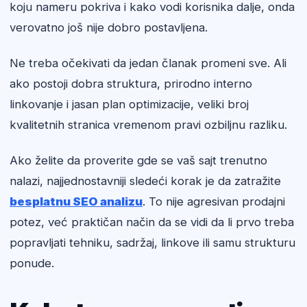
koju nameru pokriva i kako vodi korisnika dalje, onda
verovatno još nije dobro postavljena.
Ne treba očekivati da jedan članak promeni sve. Ali
ako postoji dobra struktura, prirodno interno
linkovanje i jasan plan optimizacije, veliki broj
kvalitetnih stranica vremenom pravi ozbiljnu razliku.
Ako želite da proverite gde se vaš sajt trenutno
nalazi, najjednostavniji sledeći korak je da zatražite
besplatnu SEO analizu
. To nije agresivan prodajni
potez, već praktičan način da se vidi da li prvo treba
popravljati tehniku, sadržaj, linkove ili samu strukturu
ponude.