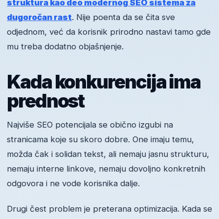
struktura kao deo modernog SEO sistema za
dugoročan rast
. Nije poenta da se čita sve
odjednom, već da korisnik prirodno nastavi tamo gde
mu treba dodatno objašnjenje.
Kada konkurencija ima
prednost
Najviše SEO potencijala se obično izgubi na
stranicama koje su skoro dobre. One imaju temu,
možda čak i solidan tekst, ali nemaju jasnu strukturu,
nemaju interne linkove, nemaju dovoljno konkretnih
odgovora i ne vode korisnika dalje.
Drugi čest problem je preterana optimizacija. Kada se