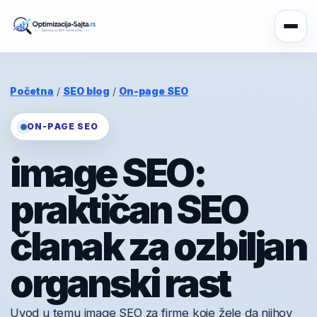
Početna
/
SEO blog
/
On-page SEO
ON-PAGE SEO
image SEO:
praktičan SEO
članak za ozbiljan
organski rast
Uvod u temu image SEO za firme koje žele da njihov