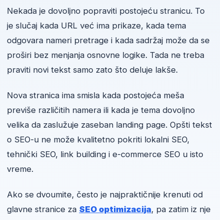
Nekada je dovoljno popraviti postojeću stranicu. To
je slučaj kada URL već ima prikaze, kada tema
odgovara nameri pretrage i kada sadržaj može da se
proširi bez menjanja osnovne logike. Tada ne treba
praviti novi tekst samo zato što deluje lakše.
Nova stranica ima smisla kada postojeća meša
previše različitih namera ili kada je tema dovoljno
velika da zaslužuje zaseban landing page. Opšti tekst
o SEO-u ne može kvalitetno pokriti lokalni SEO,
tehnički SEO, link building i e-commerce SEO u isto
vreme.
Ako se dvoumite, često je najpraktičnije krenuti od
glavne stranice za
SEO optimizacija
, pa zatim iz nje