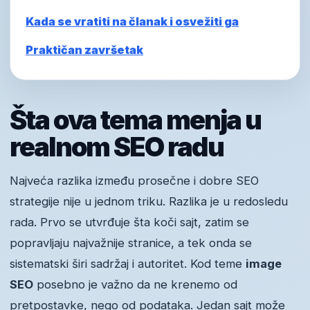
Kada se vratiti na članak i osvežiti ga
Praktičan završetak
Šta ova tema menja u
realnom SEO radu
Najveća razlika između prosečne i dobre SEO
strategije nije u jednom triku. Razlika je u redosledu
rada. Prvo se utvrđuje šta koči sajt, zatim se
popravljaju najvažnije stranice, a tek onda se
sistematski širi sadržaj i autoritet. Kod teme
image
SEO
posebno je važno da ne krenemo od
pretpostavke, nego od podataka. Jedan sajt može