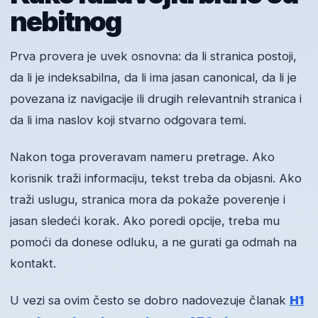
nebitnog
Prva provera je uvek osnovna: da li stranica postoji,
da li je indeksabilna, da li ima jasan canonical, da li je
povezana iz navigacije ili drugih relevantnih stranica i
da li ima naslov koji stvarno odgovara temi.
Nakon toga proveravam nameru pretrage. Ako
korisnik traži informaciju, tekst treba da objasni. Ako
traži uslugu, stranica mora da pokaže poverenje i
jasan sledeći korak. Ako poredi opcije, treba mu
pomoći da donese odluku, a ne gurati ga odmah na
kontakt.
U vezi sa ovim često se dobro nadovezuje članak
H1