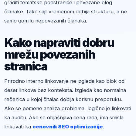
graditi tematske podstranice i povezane blog
članake. Tako sajt vremenom dobija strukturu, a ne
samo gomilu nepovezanih članaka.
Kako napraviti dobru
mrežu povezanih
stranica
Prirodno interno linkovanje ne izgleda kao blok od
deset linkova bez konteksta. Izgleda kao normalna
rečenica u kojoj čitalac dobija korisnu preporuku.
Ako se pomene analiza problema, logično je linkovati
ka auditu. Ako se objašnjava cena rada, ima smisla
linkovati ka
cenovnik SEO optimizacije
.