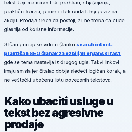
tekst koji ima miran tok: problem, objašnjenje,
praktični koraci, primeri i tek onda blagi poziv na
akciju. Prodaja treba da postoji, ali ne treba da bude
glasnija od korisne informacije.
Sličan princip se vidi i u članku
search intent:
praktičan SEO članak za ozbiljan organski rast
,
gde se tema nastavlja iz drugog ugla. Takvi linkovi
imaju smisla jer čitalac dobija sledeći logičan korak, a
ne veštački ubačenu listu povezanih tekstova.
Kako ubaciti usluge u
tekst bez agresivne
prodaje