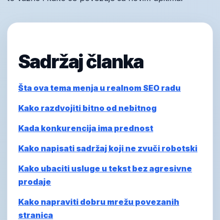
Sadržaj članka
Šta ova tema menja u realnom SEO radu
Kako razdvojiti bitno od nebitnog
Kada konkurencija ima prednost
Kako napisati sadržaj koji ne zvuči robotski
Kako ubaciti usluge u tekst bez agresivne
prodaje
Kako napraviti dobru mrežu povezanih
stranica