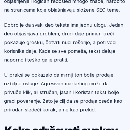
objašnjenja i logičan redosled mnogo znače, naročito
na stranicama koje objašnjavaju složene SEO teme.
Dobro je da svaki deo teksta ima jednu ulogu. Jedan
deo objašnjava problem, drugi daje primer, treći
pokazuje grešku, četvrti nudi rešenje, a peti vodi
korisnika dalje. Kada se sve pomeša, tekst deluje
naporno i teško ga je pratiti.
U praksi se pokazalo da mirniji ton bolje prodaje
ozbiljne usluge. Agresivan marketing može da
privuče klik, ali stručan, jasan i koristan tekst bolje
gradi poverenje. Zato je cilj da se prodaja oseća kao
prirodan sledeći korak, a ne kao prekid.