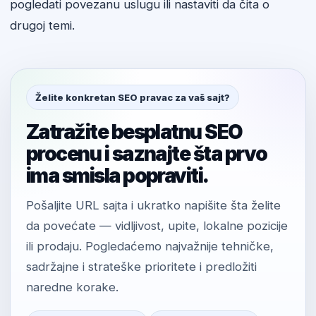
pogledati povezanu uslugu ili nastaviti da čita o
drugoj temi.
Želite konkretan SEO pravac za vaš sajt?
Zatražite besplatnu SEO
procenu i saznajte šta prvo
ima smisla popraviti.
Pošaljite URL sajta i ukratko napišite šta želite
da povećate — vidljivost, upite, lokalne pozicije
ili prodaju. Pogledaćemo najvažnije tehničke,
sadržajne i strateške prioritete i predložiti
naredne korake.