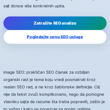
sajt donosi više konkretnih upita.
Zatražite SEO analizu
Pogledajte cenu SEO usluge
image SEO: praktičan SEO članak za ozbiljan
organski rast je tema koju vredi posmatrati kroz
realan SEO rad, a ne kroz šablonske definicije. Cilj
nije da tekst zvuči komplikovano, nego da pomogne
vlasniku sajta da razume šta treba popraviti, zašto je
to važno i kako se povezuje sa novim upitima.