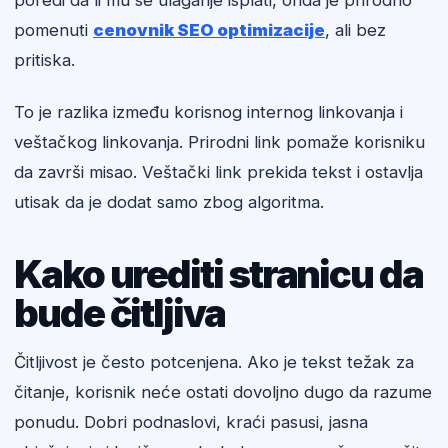
poredi da li mu se ulaganje isplati, onda je prirodno
pomenuti
cenovnik SEO optimizacije
, ali bez
pritiska.
To je razlika između korisnog internog linkovanja i
veštačkog linkovanja. Prirodni link pomaže korisniku
da završi misao. Veštački link prekida tekst i ostavlja
utisak da je dodat samo zbog algoritma.
Kako urediti stranicu da
bude čitljiva
Čitljivost je često potcenjena. Ako je tekst težak za
čitanje, korisnik neće ostati dovoljno dugo da razume
ponudu. Dobri podnaslovi, kraći pasusi, jasna