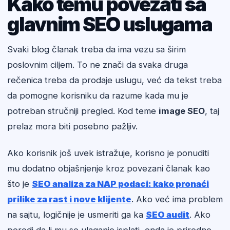
Kako temu povezati sa
glavnim SEO uslugama
Svaki blog članak treba da ima vezu sa širim
poslovnim ciljem. To ne znači da svaka druga
rečenica treba da prodaje uslugu, već da tekst treba
da pomogne korisniku da razume kada mu je
potreban stručniji pregled. Kod teme
image SEO
, taj
prelaz mora biti posebno pažljiv.
Ako korisnik još uvek istražuje, korisno je ponuditi
mu dodatno objašnjenje kroz povezani članak kao
što je
SEO analiza za NAP podaci: kako pronaći
prilike za rast i nove klijente
. Ako već ima problem
na sajtu, logičnije je usmeriti ga ka
SEO audit
. Ako