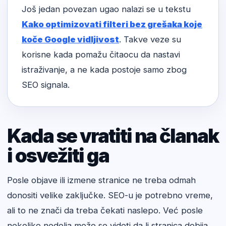
Još jedan povezan ugao nalazi se u tekstu
Kako optimizovati filteri bez grešaka koje
koče Google vidljivost
. Takve veze su
korisne kada pomažu čitaocu da nastavi
istraživanje, a ne kada postoje samo zbog
SEO signala.
Kada se vratiti na članak
i osvežiti ga
Posle objave ili izmene stranice ne treba odmah
donositi velike zaključke. SEO-u je potrebno vreme,
ali to ne znači da treba čekati naslepo. Već posle
nekoliko nedelja može se videti da li stranica dobija