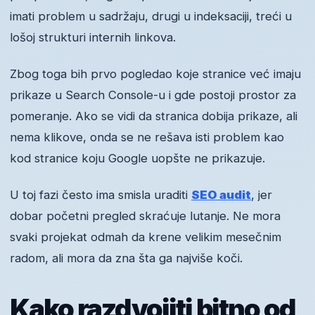
imati problem u sadržaju, drugi u indeksaciji, treći u
lošoj strukturi internih linkova.
Zbog toga bih prvo pogledao koje stranice već imaju
prikaze u Search Console-u i gde postoji prostor za
pomeranje. Ako se vidi da stranica dobija prikaze, ali
nema klikove, onda se ne rešava isti problem kao
kod stranice koju Google uopšte ne prikazuje.
U toj fazi često ima smisla uraditi
SEO audit
, jer
dobar početni pregled skraćuje lutanje. Ne mora
svaki projekat odmah da krene velikim mesečnim
radom, ali mora da zna šta ga najviše koči.
Kako razdvojiti bitno od