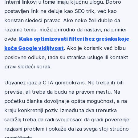
Interni linkovi u tome imaju ključnu ulogu. Dobro
postavljen link ne deluje kao SEO trik, već kao
koristan sledeći pravac. Ako neko želi dublje da
razume temu, može prirodno da nastavi, na primer
ovde:
Kako optimizovati filteri bez grešaka koje
koče Google vidljivost
. Ako je korisnik već blizu
poslovne odluke, tada su stranica usluge ili kontakt
pravi sledeći korak.
Ugyanez igaz a CTA gombokra is. Ne treba ih biti
previše, ali treba da budu na pravom mestu. Na
početku članka dovoljna je opšta mogućnost, a na
kraju konkretniji poziv. Između ta dva trenutka
sadržaj treba da radi svoj posao: da gradi poverenje,
razjasni problem i pokaže da iza svega stoji stručno