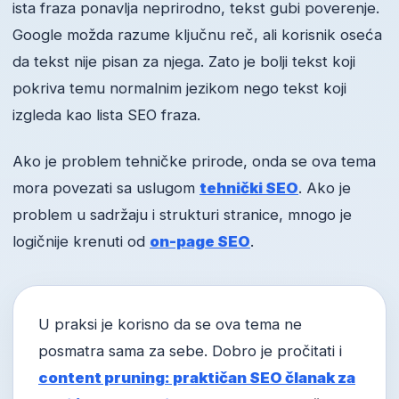
ista fraza ponavlja neprirodno, tekst gubi poverenje.
Google možda razume ključnu reč, ali korisnik oseća
da tekst nije pisan za njega. Zato je bolji tekst koji
pokriva temu normalnim jezikom nego tekst koji
izgleda kao lista SEO fraza.
Ako je problem tehničke prirode, onda se ova tema
mora povezati sa uslugom
tehnički SEO
. Ako je
problem u sadržaju i strukturi stranice, mnogo je
logičnije krenuti od
on-page SEO
.
U praksi je korisno da se ova tema ne
posmatra sama za sebe. Dobro je pročitati i
content pruning: praktičan SEO članak za