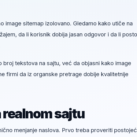
o image sitemap izolovano. Gledamo kako utiče na
jem, da li korisnik dobija jasan odgovor i da li posto
.
o broj tekstova na sajtu, već da objasni kako image
firmi da iz organske pretrage dobije kvalitetnije
a realnom sajtu
umično menjanje naslova. Prvo treba proveriti postoje