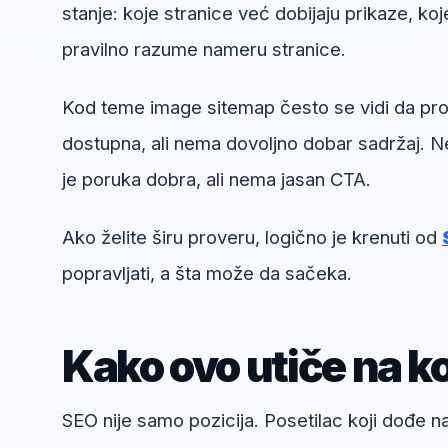
stanje: koje stranice već dobijaju prikaze, koj
pravilno razume nameru stranice.
Kod teme image sitemap često se vidi da probl
dostupna, ali nema dovoljno dobar sadržaj. Ne
je poruka dobra, ali nema jasan CTA.
Ako želite širu proveru, logično je krenuti od
popravljati, a šta može da sačeka.
Kako ovo utiče na ko
SEO nije samo pozicija. Posetilac koji dođe 