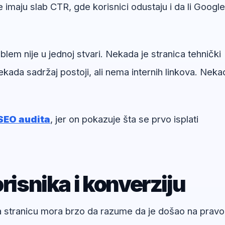
e imaju slab CTR, gde korisnici odustaju i da li Google
em nije u jednoj stvari. Nekada je stranica tehnički
kada sadržaj postoji, ali nema internih linkova. Neka
SEO audita
, jer on pokazuje šta se prvo isplati
risnika i konverziju
na stranicu mora brzo da razume da je došao na pravo