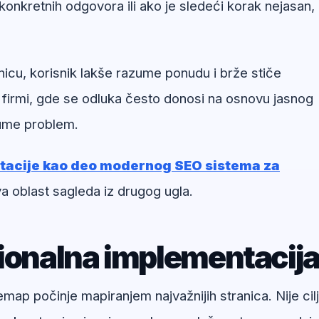
onkretnih odgovora ili ako je sledeći korak nejasan,
nicu, korisnik lakše razume ponudu i brže stiče
 firmi, gde se odluka često donosi na osnovu jasnog
zume problem.
itacije kao deo modernog SEO sistema za
a oblast sagleda iz drugog ugla.
sionalna implementacij
ap počinje mapiranjem najvažnijih stranica. Nije cil