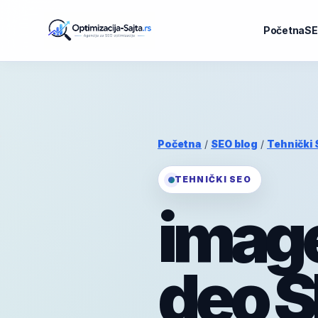
Početna
SE
Početna
/
SEO blog
/
Tehnički
TEHNIČKI SEO
image
deo S