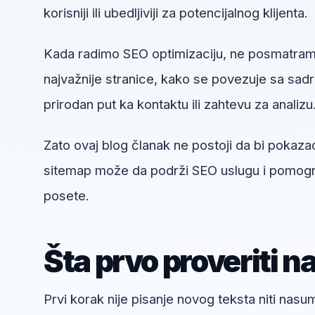
korisniji ili ubedljiviji za potencijalnog klijenta.
Kada radimo SEO optimizaciju, ne posmatram
najvažnije stranice, kako se povezuje sa sadrža
prirodan put ka kontaktu ili zahtevu za analizu
Zato ovaj blog članak ne postoji da bi pokaza
sitemap može da podrži SEO uslugu i pomogne 
posete.
Šta prvo proveriti n
Prvi korak nije pisanje novog teksta niti nas