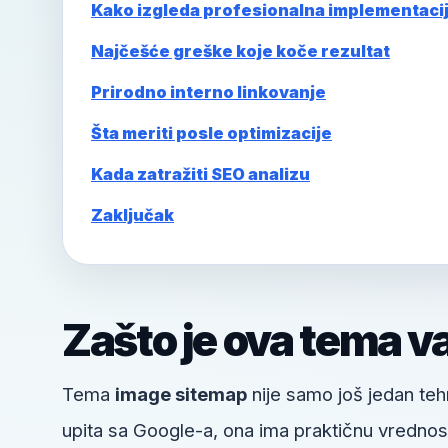
Kako izgleda profesionalna implementaci
Najčešće greške koje koče rezultat
Prirodno interno linkovanje
Šta meriti posle optimizacije
Kada zatražiti SEO analizu
Zaključak
Zašto je ova tema v
Tema
image sitemap
nije samo još jedan tehn
upita sa Google-a, ona ima praktičnu vrednost