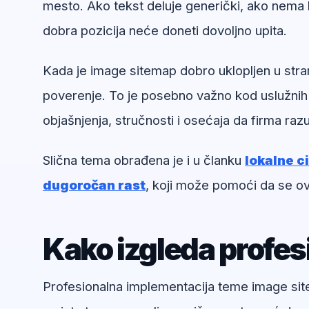
mesto. Ako tekst deluje generički, ako nema k
dobra pozicija neće doneti dovoljno upita.
Kada je image sitemap dobro uklopljen u stra
poverenje. To je posebno važno kod uslužnih
objašnjenja, stručnosti i osećaja da firma ra
Slična tema obrađena je i u članku
lokalne c
dugoročan rast
, koji može pomoći da se ov
Kako izgleda profe
Profesionalna implementacija teme image sitem