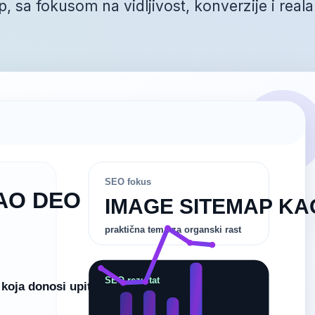
, sa fokusom na vidljivost, konverzije i real