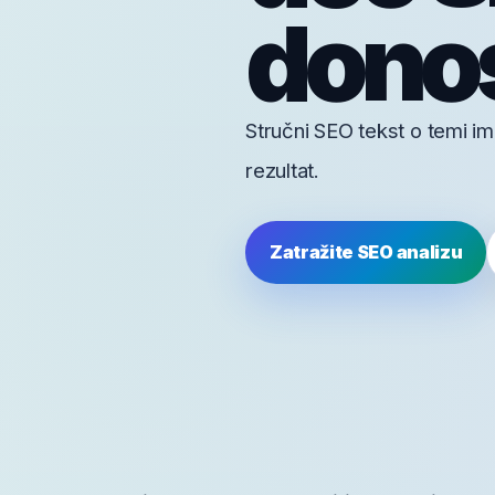
donos
Stručni SEO tekst o temi im
rezultat.
Zatražite SEO analizu