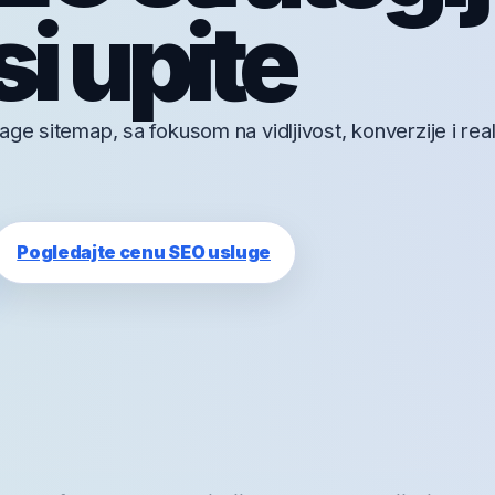
i upite
age sitemap, sa fokusom na vidljivost, konverzije i rea
Pogledajte cenu SEO usluge