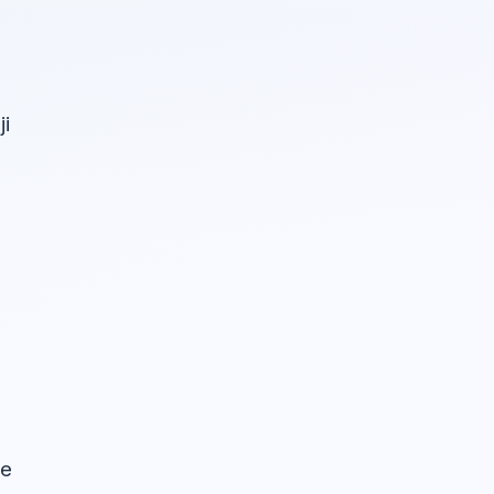
ji
će