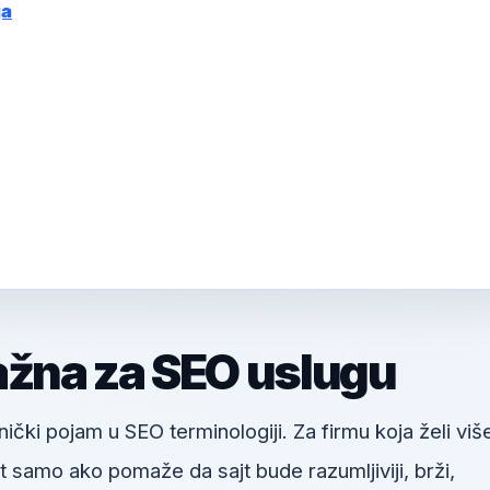
ja
ažna za SEO uslugu
ički pojam u SEO terminologiji. Za firmu koja želi viš
 samo ako pomaže da sajt bude razumljiviji, brži,