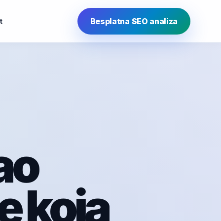
Besplatna SEO analiza
t
ao
e koja