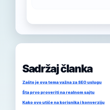
Sadržaj članka
Zašto je ova tema važna za SEO uslugu
Šta prvo proveriti na realnom sajtu
Kako ovo utiče na korisnika i konverziju