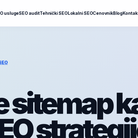
O usluge
SEO audit
Tehnički SEO
Lokalni SEO
Cenovnik
Blog
Kontak
 SEO
 sitemap k
EO strategij