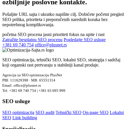
ozbiljnije poslovne kontakte.
Pošaljite URL sajta i ukratko napišite cilj. Dobićete početni pregled
SEO prilika, prioriteta i preporučenih narednih koraka bez
nepotrebnog komplikovanja.
početna SEO procena
jasni prioriteti
fokus na upite i rast
Zatražite besplatnu SEO procenu
Pogledajte SEO usluge
+381 69 740 754
office@plusnet.rs
SEO optimizacija, tehnički SEO, lokalni SEO, strategija i sadržaj
koji organski rast pretvaraju u stabilniji kanal prodaje.
Agencija za SEO optimizaciju PlusNet
PIB: 111629398 · MB: 65551314
Email: office@plusnet.rs
Tel: +381 69 740 754 | +381 63 695 999
SEO usluge
SEO optimizacija
SEO audit
Tehnički SEO
On-page SEO
Lokalni
SEO
Link building
Specijalizacija