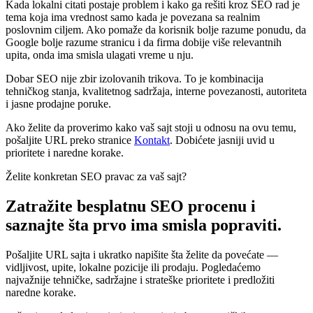
Kada lokalni citati postaje problem i kako ga rešiti kroz SEO rad je
tema koja ima vrednost samo kada je povezana sa realnim
poslovnim ciljem. Ako pomaže da korisnik bolje razume ponudu, da
Google bolje razume stranicu i da firma dobije više relevantnih
upita, onda ima smisla ulagati vreme u nju.
Dobar SEO nije zbir izolovanih trikova. To je kombinacija
tehničkog stanja, kvalitetnog sadržaja, interne povezanosti, autoriteta
i jasne prodajne poruke.
Ako želite da proverimo kako vaš sajt stoji u odnosu na ovu temu,
pošaljite URL preko stranice
Kontakt
. Dobićete jasniji uvid u
prioritete i naredne korake.
Želite konkretan SEO pravac za vaš sajt?
Zatražite besplatnu SEO procenu i
saznajte šta prvo ima smisla popraviti.
Pošaljite URL sajta i ukratko napišite šta želite da povećate —
vidljivost, upite, lokalne pozicije ili prodaju. Pogledaćemo
najvažnije tehničke, sadržajne i strateške prioritete i predložiti
naredne korake.