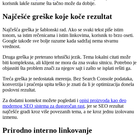
korisnik lakše razume šta tačno može da dobije.
Najčešće greške koje koče rezultat
Najčešća greška je šablonski rad. Ako se svaki tekst piše istim
tonom, sa istim rečenicama i istim linkovima, korisnik to brzo oseti.
Google takođe sve bolje razume kada sadržaj nema stvarnu
vrednost.
Druga greška je preterano tehnički jezik. Tema lokalni citati može
biti kompleksna, ali klijent ne mora da zna svaku sitnicu. Potrebno je
objasniti šta problem znači za njegov sajt i zašto se isplati rešiti ga.
Treća greška je nedostatak merenja. Bez Search Console podataka,
konverzija i praćenja upita teško je znati da li je optimizacija donela
poslovni rezultat.
Za dodatni kontekst možete pogledati i
opisi proizvoda kao deo
modernog SEO sistema za dugoročan rast
, jer se SEO rezultat
najčešće gradi kroz više povezanih tema, a ne kroz jednu izolovanu
izmenu.
Prirodno interno linkovanje