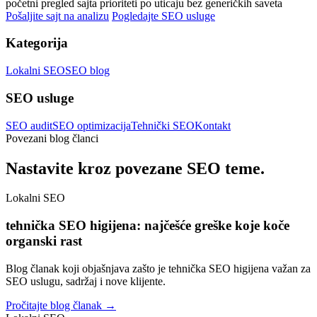
početni pregled sajta
prioriteti po uticaju
bez generičkih saveta
Pošaljite sajt na analizu
Pogledajte SEO usluge
Kategorija
Lokalni SEO
SEO blog
SEO usluge
SEO audit
SEO optimizacija
Tehnički SEO
Kontakt
Povezani blog članci
Nastavite kroz povezane SEO teme.
Lokalni SEO
tehnička SEO higijena: najčešće greške koje koče
organski rast
Blog članak koji objašnjava zašto je tehnička SEO higijena važan za
SEO uslugu, sadržaj i nove klijente.
Pročitajte blog članak →