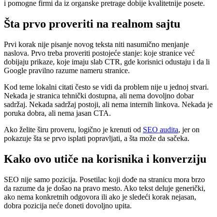
i pomogne firmi da iz organske pretrage dobije kvalitetnije posete.
Šta prvo proveriti na realnom sajtu
Prvi korak nije pisanje novog teksta niti nasumično menjanje
naslova. Prvo treba proveriti postojeće stanje: koje stranice već
dobijaju prikaze, koje imaju slab CTR, gde korisnici odustaju i da li
Google pravilno razume nameru stranice.
Kod teme lokalni citati često se vidi da problem nije u jednoj stvari.
Nekada je stranica tehnički dostupna, ali nema dovoljno dobar
sadržaj. Nekada sadržaj postoji, ali nema internih linkova. Nekada je
poruka dobra, ali nema jasan CTA.
Ako želite širu proveru, logično je krenuti od
SEO audita
, jer on
pokazuje šta se prvo isplati popravljati, a šta može da sačeka.
Kako ovo utiče na korisnika i konverziju
SEO nije samo pozicija. Posetilac koji dođe na stranicu mora brzo
da razume da je došao na pravo mesto. Ako tekst deluje generički,
ako nema konkretnih odgovora ili ako je sledeći korak nejasan,
dobra pozicija neće doneti dovoljno upita.