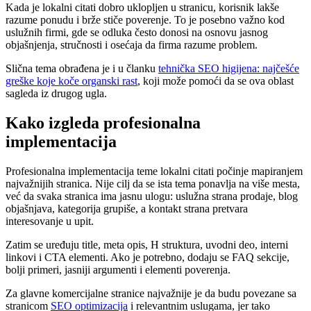
Kada je lokalni citati dobro uklopljen u stranicu, korisnik lakše
razume ponudu i brže stiče poverenje. To je posebno važno kod
uslužnih firmi, gde se odluka često donosi na osnovu jasnog
objašnjenja, stručnosti i osećaja da firma razume problem.
Slična tema obrađena je i u članku
tehnička SEO higijena: najčešće
greške koje koče organski rast
, koji može pomoći da se ova oblast
sagleda iz drugog ugla.
Kako izgleda profesionalna
implementacija
Profesionalna implementacija teme lokalni citati počinje mapiranjem
najvažnijih stranica. Nije cilj da se ista tema ponavlja na više mesta,
već da svaka stranica ima jasnu ulogu: uslužna strana prodaje, blog
objašnjava, kategorija grupiše, a kontakt strana pretvara
interesovanje u upit.
Zatim se uređuju title, meta opis, H struktura, uvodni deo, interni
linkovi i CTA elementi. Ako je potrebno, dodaju se FAQ sekcije,
bolji primeri, jasniji argumenti i elementi poverenja.
Za glavne komercijalne stranice najvažnije je da budu povezane sa
stranicom
SEO optimizacija
i relevantnim uslugama, jer tako