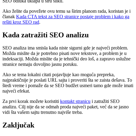
SEO odluka uklapa u širu sliku.
Ako želite da povežete ovu temu sa širim planom rada, koristan je i
članak
Kada CTA tekst za SEO stranice postaje problem i kako ga
rešiti kroz SEO rad
.
Kada zatražiti SEO analizu
SEO analiza ima smisla kada niste sigurni gde je najveći problem.
Možda mislite da je potrebno pisati nove tekstove, a problem je u
indeksaciji. Možda mislite da je tehnički deo loš, a zapravo uslužne
stranice nemaju dovoljno jasnu poruku.
Ako se tema lokalni citati pojavljuje kao moguća prepreka,
najpraktičnije je poslati URL sajta i proveriti šta se zaista dešava. To
štedi vreme i pomaže da se SEO budžet usmeri tamo gde može imati
najveći efekat.
Za prvi korak možete koristiti
kontakt stranicu
i zatražiti SEO
analizu. Cilj nije da se odmah proda najveći paket, već da se jasno
vidi šta vašem sajtu trenutno najviše treba.
Zaključak