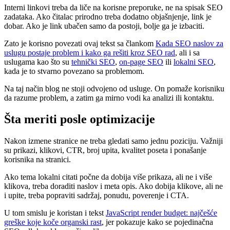
Interni linkovi treba da liče na korisne preporuke, ne na spisak SEO
zadataka. Ako čitalac prirodno treba dodatno objašnjenje, link je
dobar. Ako je link ubačen samo da postoji, bolje ga je izbaciti.
Zato je korisno povezati ovaj tekst sa člankom
Kada SEO naslov za
uslugu postaje problem i kako ga rešiti kroz SEO rad
, ali i sa
uslugama kao što su
tehnički SEO
,
on-page SEO
ili
lokalni SEO
,
kada je to stvarno povezano sa problemom.
Na taj način blog ne stoji odvojeno od usluge. On pomaže korisniku
da razume problem, a zatim ga mirno vodi ka analizi ili kontaktu.
Šta meriti posle optimizacije
Nakon izmene stranice ne treba gledati samo jednu poziciju. Važniji
su prikazi, klikovi, CTR, broj upita, kvalitet poseta i ponašanje
korisnika na stranici.
Ako tema lokalni citati počne da dobija više prikaza, ali ne i više
klikova, treba doraditi naslov i meta opis. Ako dobija klikove, ali ne
i upite, treba popraviti sadržaj, ponudu, poverenje i CTA.
U tom smislu je koristan i tekst
JavaScript render budget: najčešće
greške koje koče organski rast
, jer pokazuje kako se pojedinačna