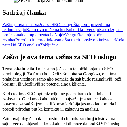
Sadržaj članka
Zašto je ova tema važna za SEO uslugu
Šta prvo proveriti na
realnom sajtu
Kako ovo utiče na korisnika i konverziju
Kako izgleda
profesionalna implementacija
Najčešće greške koje koče
rezultat
Prirodno interno linkovanje
Šta meriti posle optimizacije
Kada
zatražiti SEO analizu
Zaključak
Zašto je ova tema važna za SEO uslugu
Tema
lokalni citati
nije samo još jedan tehnički pojam u SEO
terminologiji. Za firmu koja želi više upita sa Google-a, ona ima
praktičnu vrednost samo ako pomaže da sajt bude razumljiviji, brži,
korisniji ili ubedljiviji za potencijalnog klijenta.
Kada radimo SEO optimizaciju, ne posmatramo lokalni citati
izolovano. Gledamo kako utiče na najvažnije stranice, kako se
povezuje sa sadržajem, da li korisnik dobija jasan odgovor i da li
postoji prirodan put ka kontaktu ili zahtevu za analizu.
Zato ovaj blog članak ne postoji da bi pokazao broj tekstova na
sajtu, već da objasni kako lokalni citati može da podrži SEO uslugu