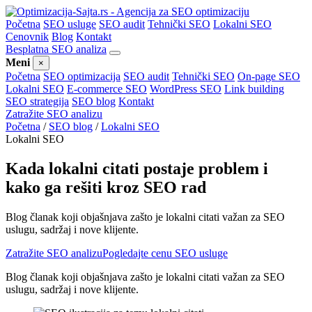
Početna
SEO usluge
SEO audit
Tehnički SEO
Lokalni SEO
Cenovnik
Blog
Kontakt
Besplatna SEO analiza
Meni
×
Početna
SEO optimizacija
SEO audit
Tehnički SEO
On-page SEO
Lokalni SEO
E-commerce SEO
WordPress SEO
Link building
SEO strategija
SEO blog
Kontakt
Zatražite SEO analizu
Početna
/
SEO blog
/
Lokalni SEO
Lokalni SEO
Kada lokalni citati postaje problem i
kako ga rešiti kroz SEO rad
Blog članak koji objašnjava zašto je lokalni citati važan za SEO
uslugu, sadržaj i nove klijente.
Zatražite SEO analizu
Pogledajte cenu SEO usluge
Blog članak koji objašnjava zašto je lokalni citati važan za SEO
uslugu, sadržaj i nove klijente.