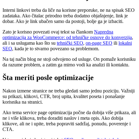
Interni linkovi treba da liče na korisne preporuke, ne na spisak SEO
zadataka. Ako čitalac prirodno treba dodatno objašnjenje, link je
dobar. Ako je link ubačen samo da postoji, bolje ga je izbaciti.
Zato je korisno povezati ovaj tekst sa člankom
Napredna
optimizacija za WooCommerce: od tehničke osnove do konverzija
,
ali i sa uslugama kao što su
tehnički SEO
,
on-page SEO
ili
lokalni
SEO
, kada je to stvarno povezano sa problemom.
Na taj način blog ne stoji odvojeno od usluge. On pomaže korisniku
da razume problem, a zatim ga mirno vodi ka analizi ili kontaktu.
Šta meriti posle optimizacije
Nakon izmene stranice ne treba gledati samo jednu poziciju. Važniji
su prikazi, klikovi, CTR, broj upita, kvalitet poseta i ponašanje
korisnika na stranici.
Ako tema service page optimizacija počne da dobija više prikaza, ali
ne i više klikova, treba doraditi naslov i meta opis. Ako dobija
klikove, ali ne i upite, treba popraviti sadržaj, ponudu, poverenje i
CTA.