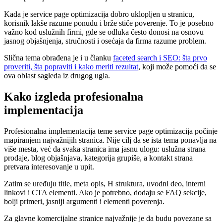
Kada je service page optimizacija dobro uklopljen u stranicu,
korisnik lakše razume ponudu i brže stiče poverenje. To je posebno
važno kod uslužnih firmi, gde se odluka često donosi na osnovu
jasnog objašnjenja, stručnosti i osećaja da firma razume problem.
Slična tema obrađena je i u članku
faceted search i SEO: šta prvo
proveriti, šta popraviti i kako meriti rezultat
, koji može pomoći da se
ova oblast sagleda iz drugog ugla.
Kako izgleda profesionalna
implementacija
Profesionalna implementacija teme service page optimizacija počinje
mapiranjem najvažnijih stranica. Nije cilj da se ista tema ponavlja na
više mesta, već da svaka stranica ima jasnu ulogu: uslužna strana
prodaje, blog objašnjava, kategorija grupiše, a kontakt strana
pretvara interesovanje u upit.
Zatim se uređuju title, meta opis, H struktura, uvodni deo, interni
linkovi i CTA elementi. Ako je potrebno, dodaju se FAQ sekcije,
bolji primeri, jasniji argumenti i elementi poverenja.
Za glavne komercijalne stranice najvažnije je da budu povezane sa