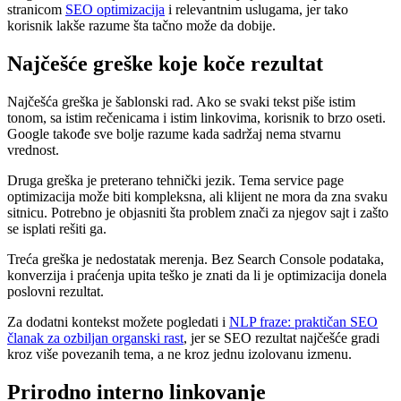
stranicom
SEO optimizacija
i relevantnim uslugama, jer tako
korisnik lakše razume šta tačno može da dobije.
Najčešće greške koje koče rezultat
Najčešća greška je šablonski rad. Ako se svaki tekst piše istim
tonom, sa istim rečenicama i istim linkovima, korisnik to brzo oseti.
Google takođe sve bolje razume kada sadržaj nema stvarnu
vrednost.
Druga greška je preterano tehnički jezik. Tema service page
optimizacija može biti kompleksna, ali klijent ne mora da zna svaku
sitnicu. Potrebno je objasniti šta problem znači za njegov sajt i zašto
se isplati rešiti ga.
Treća greška je nedostatak merenja. Bez Search Console podataka,
konverzija i praćenja upita teško je znati da li je optimizacija donela
poslovni rezultat.
Za dodatni kontekst možete pogledati i
NLP fraze: praktičan SEO
članak za ozbiljan organski rast
, jer se SEO rezultat najčešće gradi
kroz više povezanih tema, a ne kroz jednu izolovanu izmenu.
Prirodno interno linkovanje