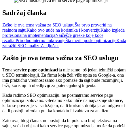
Sadržaj članka
Zašto je ova tema važna za SEO uslugu
Šta prvo proveriti na
realnom sajtu
Kako ovo utiče na korisnika i konverziju
Kako izgleda
profesionalna implementacija
Najčešće greške koje koče
rezultat
Prirodno interno linkovanje
Šta meriti posle optimizacije
Kada
zatražiti SEO analizu
Zaključak
Zašto je ova tema važna za SEO uslugu
Tema
service page optimizacija
nije samo još jedan tehnički pojam
u SEO terminologiji. Za firmu koja želi više upita sa Google-a, ona
ima praktičnu vrednost samo ako pomaže da sajt bude razumljiviji,
brži, korisniji ili ubedljiviji za potencijalnog klijenta.
Kada radimo SEO optimizaciju, ne posmatramo service page
optimizacija izolovano. Gledamo kako utiče na najvažnije stranice,
kako se povezuje sa sadržajem, da li korisnik dobija jasan odgovor i
da li postoji prirodan put ka kontaktu ili zahtevu za analizu.
Zato ovaj blog članak ne postoji da bi pokazao broj tekstova na
sajtu, već da objasni kako service page optimizacija može da podrži