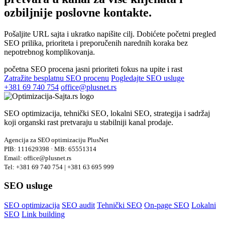
ozbiljnije poslovne kontakte.
Pošaljite URL sajta i ukratko napišite cilj. Dobićete početni pregled
SEO prilika, prioriteta i preporučenih narednih koraka bez
nepotrebnog komplikovanja.
početna SEO procena
jasni prioriteti
fokus na upite i rast
Zatražite besplatnu SEO procenu
Pogledajte SEO usluge
+381 69 740 754
office@plusnet.rs
SEO optimizacija, tehnički SEO, lokalni SEO, strategija i sadržaj
koji organski rast pretvaraju u stabilniji kanal prodaje.
Agencija za SEO optimizaciju PlusNet
PIB: 111629398 · MB: 65551314
Email: office@plusnet.rs
Tel: +381 69 740 754 | +381 63 695 999
SEO usluge
SEO optimizacija
SEO audit
Tehnički SEO
On-page SEO
Lokalni
SEO
Link building