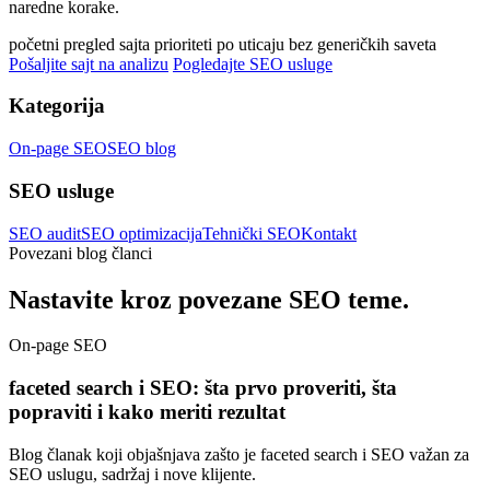
naredne korake.
početni pregled sajta
prioriteti po uticaju
bez generičkih saveta
Pošaljite sajt na analizu
Pogledajte SEO usluge
Kategorija
On-page SEO
SEO blog
SEO usluge
SEO audit
SEO optimizacija
Tehnički SEO
Kontakt
Povezani blog članci
Nastavite kroz povezane SEO teme.
On-page SEO
faceted search i SEO: šta prvo proveriti, šta
popraviti i kako meriti rezultat
Blog članak koji objašnjava zašto je faceted search i SEO važan za
SEO uslugu, sadržaj i nove klijente.