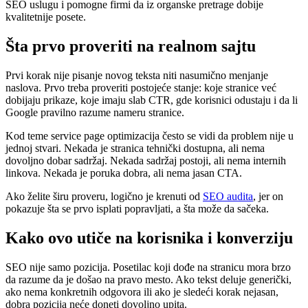
SEO uslugu i pomogne firmi da iz organske pretrage dobije
kvalitetnije posete.
Šta prvo proveriti na realnom sajtu
Prvi korak nije pisanje novog teksta niti nasumično menjanje
naslova. Prvo treba proveriti postojeće stanje: koje stranice već
dobijaju prikaze, koje imaju slab CTR, gde korisnici odustaju i da li
Google pravilno razume nameru stranice.
Kod teme service page optimizacija često se vidi da problem nije u
jednoj stvari. Nekada je stranica tehnički dostupna, ali nema
dovoljno dobar sadržaj. Nekada sadržaj postoji, ali nema internih
linkova. Nekada je poruka dobra, ali nema jasan CTA.
Ako želite širu proveru, logično je krenuti od
SEO audita
, jer on
pokazuje šta se prvo isplati popravljati, a šta može da sačeka.
Kako ovo utiče na korisnika i konverziju
SEO nije samo pozicija. Posetilac koji dođe na stranicu mora brzo
da razume da je došao na pravo mesto. Ako tekst deluje generički,
ako nema konkretnih odgovora ili ako je sledeći korak nejasan,
dobra pozicija neće doneti dovoljno upita.