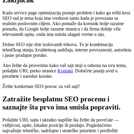
Zaključak
Kada service page optimizacija postaje problem i kako ga rešiti kroz
SEO rad je tema koja ima vrednost samo kada je povezana sa
realnim poslovnim ciljem. Ako pomaže da korisnik bolje razume
ponudu, da Google bolje razume stranicu i da firma dobije više
relevantnih upita, onda ima smisla ulagati vreme u nju.
Dobar SEO nije zbir izolovanih trikova. To je kombinacija
tehničkog stanja, kvalitetnog sadržaja, interne povezanosti, autoriteta
i jasne prodajne poruke.
Ako želite da proverimo kako vaš sajt stoji u odnosu na ovu temu,
pošaljite URL preko stranice
Kontakt
. Dobićete jasniji uvid u
prioritete i naredne korake.
Želite konkretan SEO pravac za vaš sajt?
Zatražite besplatnu SEO procenu i
saznajte šta prvo ima smisla popraviti.
Pošaljite URL sajta i ukratko napišite šta želite da povećate —
vidljivost, upite, lokalne pozicije ili prodaju. Pogledaćemo
najvažnije tehničke, sadržajne i strateške prioritete i predložiti