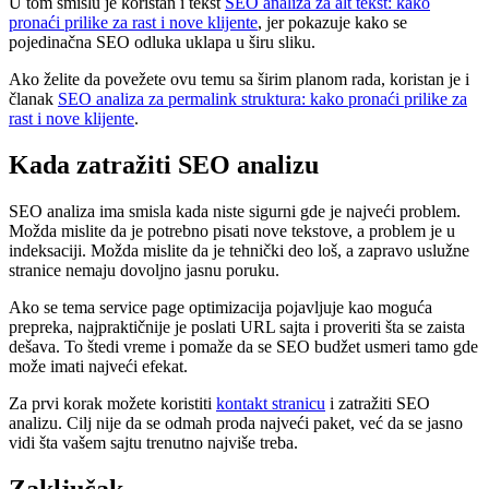
U tom smislu je koristan i tekst
SEO analiza za alt tekst: kako
pronaći prilike za rast i nove klijente
, jer pokazuje kako se
pojedinačna SEO odluka uklapa u širu sliku.
Ako želite da povežete ovu temu sa širim planom rada, koristan je i
članak
SEO analiza za permalink struktura: kako pronaći prilike za
rast i nove klijente
.
Kada zatražiti SEO analizu
SEO analiza ima smisla kada niste sigurni gde je najveći problem.
Možda mislite da je potrebno pisati nove tekstove, a problem je u
indeksaciji. Možda mislite da je tehnički deo loš, a zapravo uslužne
stranice nemaju dovoljno jasnu poruku.
Ako se tema service page optimizacija pojavljuje kao moguća
prepreka, najpraktičnije je poslati URL sajta i proveriti šta se zaista
dešava. To štedi vreme i pomaže da se SEO budžet usmeri tamo gde
može imati najveći efekat.
Za prvi korak možete koristiti
kontakt stranicu
i zatražiti SEO
analizu. Cilj nije da se odmah proda najveći paket, već da se jasno
vidi šta vašem sajtu trenutno najviše treba.