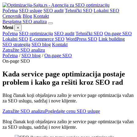
Početna
SEO usluge
SEO audit
Tehnički SEO
Lokalni SEO
Cenovnik
Blog
Kontakt
Besplatna SEO analiza
Meni
×
Početna
SEO optimizacija
SEO audit
Tehnički SEO
On-page SEO
Lokalni SEO
E-commerce SEO
WordPress SEO
Link building
SEO strategija
SEO blog
Kontakt
Zatražite SEO analizu
Početna
/
SEO blog
/
On-page SEO
On-page SEO
Kada service page optimizacija postaje
problem i kako ga rešiti kroz SEO rad
Blog članak koji objašnjava zašto je service page optimizacija važan
za SEO uslugu, sadržaj i nove klijente.
Zatražite SEO analizu
Pogledajte cenu SEO usluge
Blog članak koji objašnjava zašto je service page optimizacija važan
za SEO uslugu, sadržaj i nove klijente.