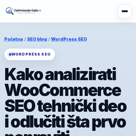
Početna
/
SEO blog
/
WordPress SEO
WORDPRESS SEO
Kako analizirati
WooCommerce
SEO tehnički deo
i odlučiti šta prvo