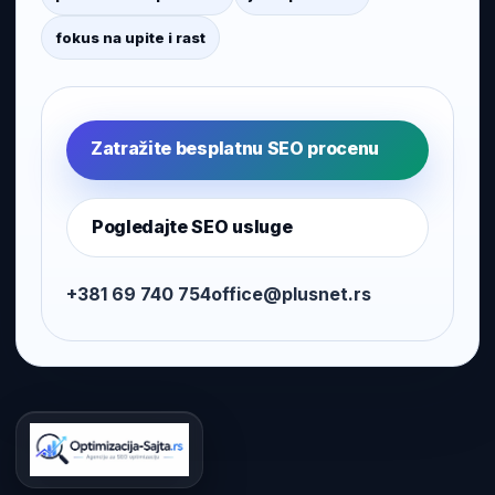
fokus na upite i rast
Zatražite besplatnu SEO procenu
Pogledajte SEO usluge
+381 69 740 754
office@plusnet.rs