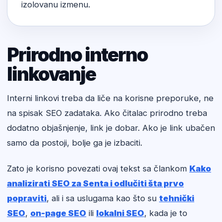
izolovanu izmenu.
Prirodno interno
linkovanje
Interni linkovi treba da liče na korisne preporuke, ne
na spisak SEO zadataka. Ako čitalac prirodno treba
dodatno objašnjenje, link je dobar. Ako je link ubačen
samo da postoji, bolje ga je izbaciti.
Zato je korisno povezati ovaj tekst sa člankom
Kako
analizirati SEO za Senta i odlučiti šta prvo
popraviti
, ali i sa uslugama kao što su
tehnički
SEO
,
on-page SEO
ili
lokalni SEO
, kada je to