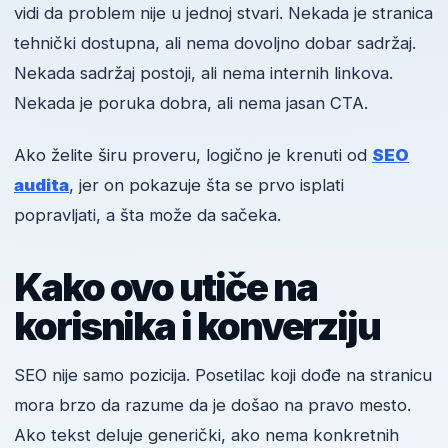
vidi da problem nije u jednoj stvari. Nekada je stranica
tehnički dostupna, ali nema dovoljno dobar sadržaj.
Nekada sadržaj postoji, ali nema internih linkova.
Nekada je poruka dobra, ali nema jasan CTA.
Ako želite širu proveru, logično je krenuti od
SEO
audita
, jer on pokazuje šta se prvo isplati
popravljati, a šta može da sačeka.
Kako ovo utiče na
korisnika i konverziju
SEO nije samo pozicija. Posetilac koji dođe na stranicu
mora brzo da razume da je došao na pravo mesto.
Ako tekst deluje generički, ako nema konkretnih