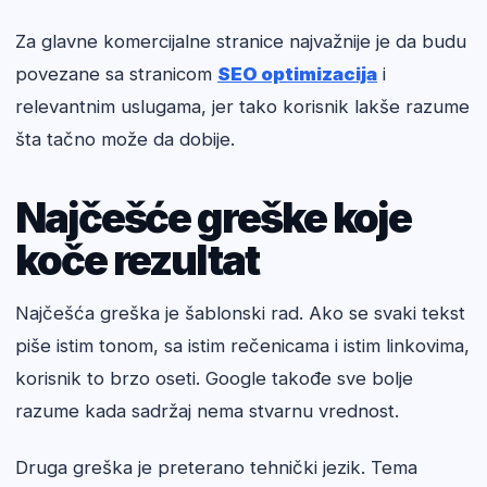
Za glavne komercijalne stranice najvažnije je da budu
povezane sa stranicom
SEO optimizacija
i
relevantnim uslugama, jer tako korisnik lakše razume
šta tačno može da dobije.
Najčešće greške koje
koče rezultat
Najčešća greška je šablonski rad. Ako se svaki tekst
piše istim tonom, sa istim rečenicama i istim linkovima,
korisnik to brzo oseti. Google takođe sve bolje
razume kada sadržaj nema stvarnu vrednost.
Druga greška je preterano tehnički jezik. Tema