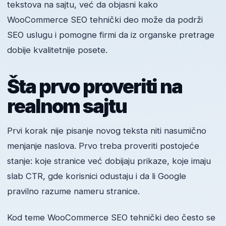
tekstova na sajtu, već da objasni kako
WooCommerce SEO tehnički deo može da podrži
SEO uslugu i pomogne firmi da iz organske pretrage
dobije kvalitetnije posete.
Šta prvo proveriti na
realnom sajtu
Prvi korak nije pisanje novog teksta niti nasumično
menjanje naslova. Prvo treba proveriti postojeće
stanje: koje stranice već dobijaju prikaze, koje imaju
slab CTR, gde korisnici odustaju i da li Google
pravilno razume nameru stranice.
Kod teme WooCommerce SEO tehnički deo često se