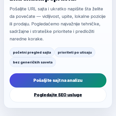
Pošaljite URL sajta i ukratko napišite šta želite
da povećate — vidljivost, upite, lokalne pozicije
ili prodaju. Pogledaćemo najvažnije tehničke,
sadržajne i strateške prioritete i predložiti
naredne korake.
početni pregled sajta
prioriteti po uticaju
bez generičkih saveta
Pošaljite sajt na analizu
Pogledajte SEO usluge