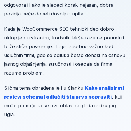
odgovora ili ako je sledeći korak nejasan, dobra
pozicija neće doneti dovoljno upita.
Kada je WooCommerce SEO tehnički deo dobro
uklopljen u stranicu, korisnik lakše razume ponudu i
brže stiče poverenje. To je posebno važno kod
uslužnih firmi, gde se odluka često donosi na osnovu
jasnog objašnjenja, stručnosti i osećaja da firma
razume problem.
Slična tema obrađena je i u članku
Kako analizirati
review schema i odlučiti šta prvo popraviti
, koji
može pomoći da se ova oblast sagleda iz drugog
ugla.