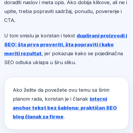
doraditi naslov i meta opis. Ako dobija klikove, ali ne i
upite, treba popraviti sadržaj, ponudu, poverenje i
CTA.
U tom smislu je koristan i tekst
duplirani proizvodi i
SEO: šta prvo proveriti, šta popraviti i kako
meriti rezultat
, jer pokazuje kako se pojedinačna
SEO odluka uklapa u širu sliku.
Ako želite da povežete ovu temu sa širim
planom rada, koristan je i članak
interni
anchor tekst bez šablona: praktičan SEO
blog članak za firme
.