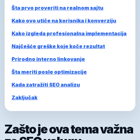
Šta prvo proveriti na realnom sajtu
Kako ovo utiče na korisnika i konverziju
Kako izgleda profesionalna implementacija
Najčešće greške koje koče rezultat
Prirodno interno linkovanje
Šta meriti posle optimizacije
Kada zatražiti SEO analizu
Zaključak
Zašto je ova tema važna