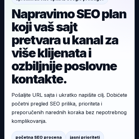
Napravimo SEO plan
koji vaš sajt
pretvara u kanal za
više klijenata i
ozbiljnije poslovne
kontakte.
Pošaljite URL sajta i ukratko napišite cilj. Dobićete
početni pregled SEO prilika, prioriteta i
preporučenih narednih koraka bez nepotrebnog
komplikovanja.
početna SEO procena
jasni prioriteti