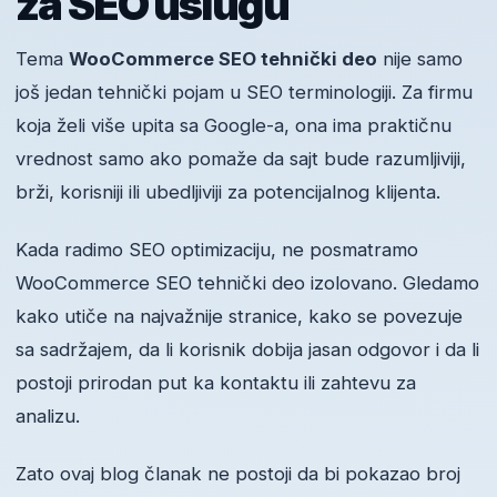
za SEO uslugu
Tema
WooCommerce SEO tehnički deo
nije samo
još jedan tehnički pojam u SEO terminologiji. Za firmu
koja želi više upita sa Google-a, ona ima praktičnu
vrednost samo ako pomaže da sajt bude razumljiviji,
brži, korisniji ili ubedljiviji za potencijalnog klijenta.
Kada radimo SEO optimizaciju, ne posmatramo
WooCommerce SEO tehnički deo izolovano. Gledamo
kako utiče na najvažnije stranice, kako se povezuje
sa sadržajem, da li korisnik dobija jasan odgovor i da li
postoji prirodan put ka kontaktu ili zahtevu za
analizu.
Zato ovaj blog članak ne postoji da bi pokazao broj