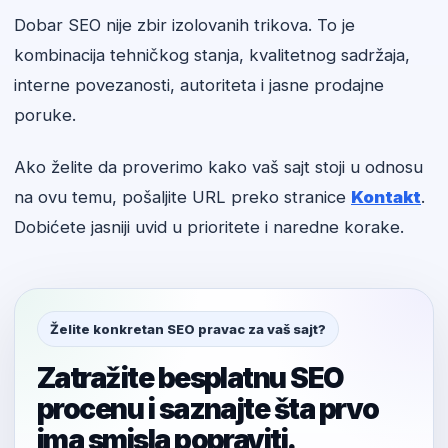
Dobar SEO nije zbir izolovanih trikova. To je
kombinacija tehničkog stanja, kvalitetnog sadržaja,
interne povezanosti, autoriteta i jasne prodajne
poruke.
Ako želite da proverimo kako vaš sajt stoji u odnosu
na ovu temu, pošaljite URL preko stranice
Kontakt
.
Dobićete jasniji uvid u prioritete i naredne korake.
Želite konkretan SEO pravac za vaš sajt?
Zatražite besplatnu SEO
procenu i saznajte šta prvo
ima smisla popraviti.