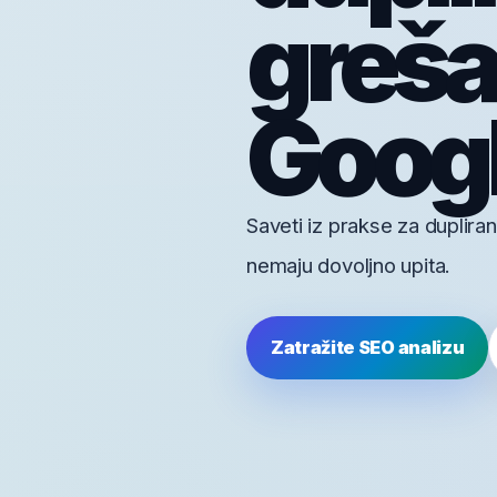
greša
Googl
Saveti iz prakse za dupliran
nemaju dovoljno upita.
Zatražite SEO analizu