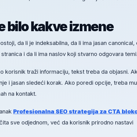
re bilo kakve izmene
toji, da li je indeksabilna, da li ima jasan canonical, d
h stranica i da li ima naslov koji stvarno odgovara temi
orisnik traži informaciju, tekst treba da objasni. A
je i jasan sledeći korak. Ako poredi opcije, treba mu
ah na kontakt.
lanak
Profesionalna SEO strategija za CTA bloko
 čita sve odjednom, već da korisnik prirodno nastavi