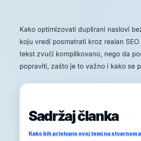
Kako optimizovati duplirani naslovi be
koju vredi posmatrati kroz realan SEO r
tekst zvuči komplikovano, nego da po
popraviti, zašto je to važno i kako se
Sadržaj članka
Kako bih pristupio ovoj temi na stvarnom 