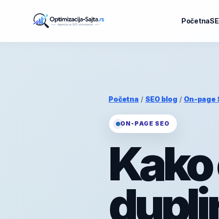
Početna
SE
Početna
/
SEO blog
/
On-page 
ON-PAGE SEO
Kako 
dupli