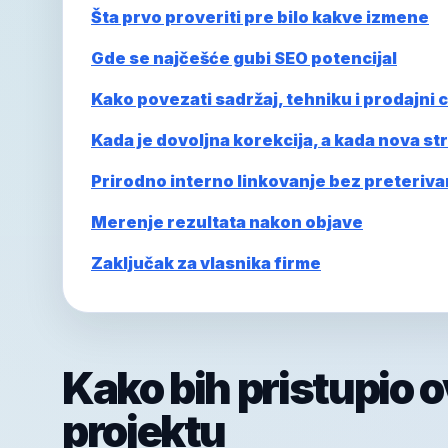
Šta prvo proveriti pre bilo kakve izmene
Gde se najčešće gubi SEO potencijal
Kako povezati sadržaj, tehniku i prodajni ci
Kada je dovoljna korekcija, a kada nova st
Prirodno interno linkovanje bez preteriva
Merenje rezultata nakon objave
Zaključak za vlasnika firme
Kako bih pristupio 
projektu