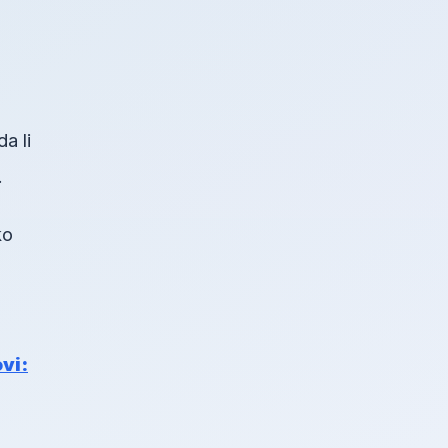
a li
.
ko
vi: