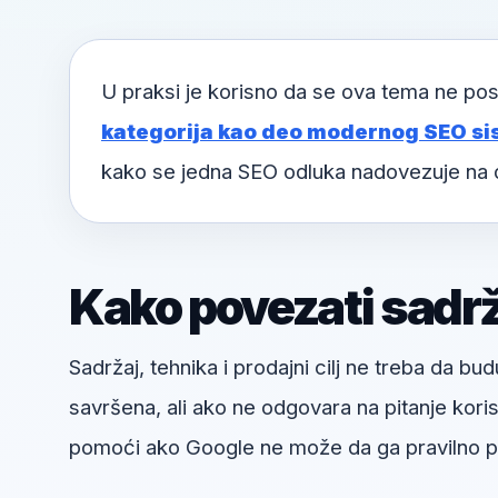
U praksi je korisno da se ova tema ne pos
kategorija kao deo modernog SEO si
kako se jedna SEO odluka nadovezuje na 
Kako povezati sadržaj
Sadržaj, tehnika i prodajni cilj ne treba da bud
savršena, ali ako ne odgovara na pitanje kori
pomoći ako Google ne može da ga pravilno pr