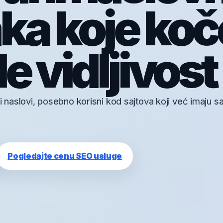
ka koje koč
e vidljivost
i naslovi, posebno korisni kod sajtova koji već imaju sad
Pogledajte cenu SEO usluge