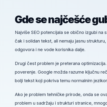
Gde se najčešće gub
Najviše SEO potencijala se obično izgubi na
čak i solidan tekst, ali nemaju jasnu struktur
odgovora i ne vode korisnika dalje.
Drugi čest problem je preterana optimizacija.
poverenje. Google možda razume ključnu reč, a
bolji tekst koji pokriva temu normalnim jeziko
Ako je problem tehničke prirode, onda se o
problem u sadržaju i strukturi stranice, mnogo