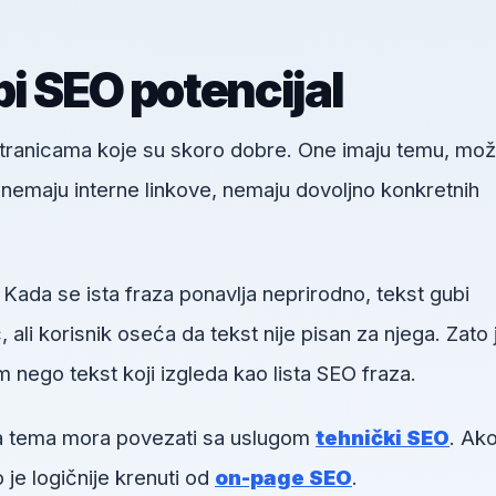
i SEO potencijal
 stranicama koje su skoro dobre. One imaju temu, mo
u, nemaju interne linkove, nemaju dovoljno konkretnih
 Kada se ista fraza ponavlja neprirodno, tekst gubi
li korisnik oseća da tekst nije pisan za njega. Zato 
m nego tekst koji izgleda kao lista SEO fraza.
va tema mora povezati sa uslugom
tehnički SEO
. Ako
 je logičnije krenuti od
on-page SEO
.