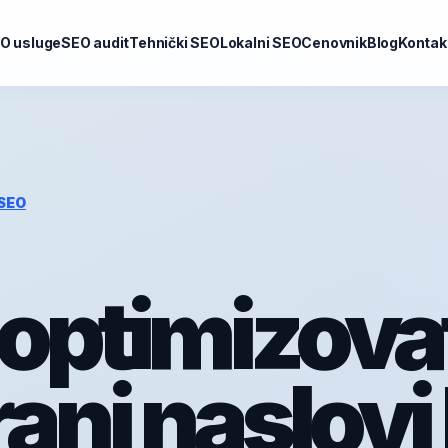
O usluge
SEO audit
Tehnički SEO
Lokalni SEO
Cenovnik
Blog
Kontak
SEO
optimizova
rani naslovi