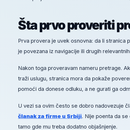
Šta prvo proveriti p
Prva provera je uvek osnovna: da li stranica pos
je povezana iz navigacije ili drugih relevantni
Nakon toga proveravam nameru pretrage. Ako k
traži uslugu, stranica mora da pokaže poveren
pomoći da donese odluku, a ne gurati ga odm
U vezi sa ovim često se dobro nadovezuje č
članak za firme u Srbiji
. Nije poenta da se
tamo gde mu treba dodatno objašnjenje.