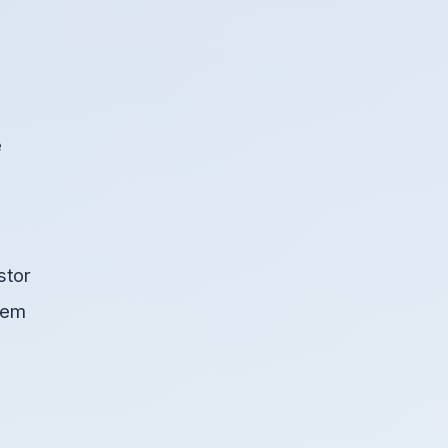
e
stor
blem