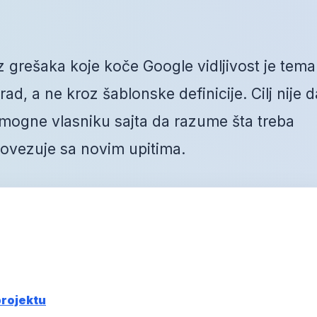
z grešaka koje koče Google vidljivost je tema
ad, a ne kroz šablonske definicije. Cilj nije d
mogne vlasniku sajta da razume šta treba
 povezuje sa novim upitima.
projektu