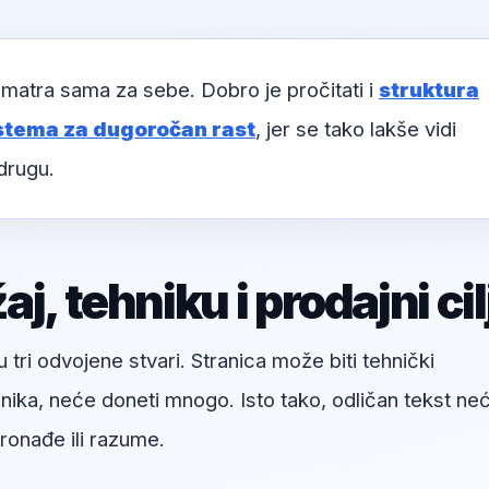
matra sama za sebe. Dobro je pročitati i
struktura
stema za dugoročan rast
, jer se tako lakše vidi
drugu.
, tehniku i prodajni cil
u tri odvojene stvari. Stranica može biti tehnički
snika, neće doneti mnogo. Isto tako, odličan tekst ne
onađe ili razume.