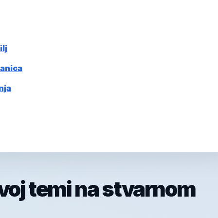
lj
ranica
nja
ovoj temi na stvarnom