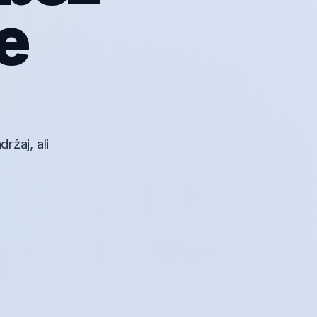
e
ržaj, ali