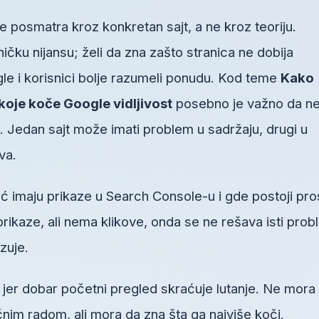
 posmatra kroz konkretan sajt, a ne kroz teoriju.
ičku nijansu; želi da zna zašto stranica ne dobija
gle i korisnici bolje razumeli ponudu. Kod teme
Kako
koje koče Google vidljivost
posebno je važno da n
Jedan sajt može imati problem u sadržaju, drugi u
ova.
ć imaju prikaze u Search Console-u i gde postoji pro
prikaze, ali nema klikove, onda se ne rešava isti pro
zuje.
, jer dobar početni pregled skraćuje lutanje. Ne mora
im radom, ali mora da zna šta ga najviše koči.