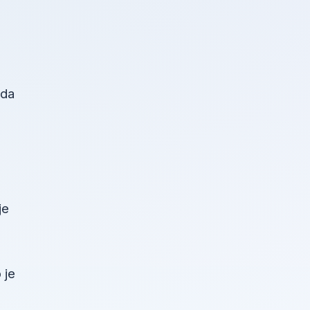
žda
je
 je