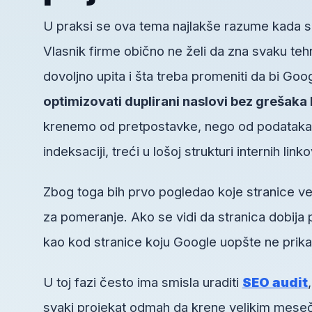
U praksi se ova tema najlakše razume kada se
Vlasnik firme obično ne želi da zna svaku tehn
dovoljno upita i šta treba promeniti da bi Goo
optimizovati duplirani naslovi bez grešaka 
krenemo od pretpostavke, nego od podataka. 
indeksaciji, treći u lošoj strukturi internih link
Zbog toga bih prvo pogledao koje stranice ve
za pomeranje. Ako se vidi da stranica dobija 
kao kod stranice koju Google uopšte ne prika
U toj fazi često ima smisla uraditi
SEO audit
svaki projekat odmah da krene velikim mesečn