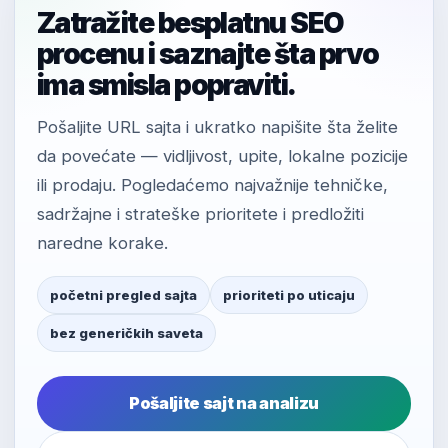
Zatražite besplatnu SEO
procenu i saznajte šta prvo
ima smisla popraviti.
Pošaljite URL sajta i ukratko napišite šta želite
da povećate — vidljivost, upite, lokalne pozicije
ili prodaju. Pogledaćemo najvažnije tehničke,
sadržajne i strateške prioritete i predložiti
naredne korake.
početni pregled sajta
prioriteti po uticaju
bez generičkih saveta
Pošaljite sajt na analizu