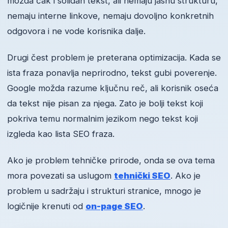
možda čak i solidan tekst, ali nemaju jasnu strukturu,
nemaju interne linkove, nemaju dovoljno konkretnih
odgovora i ne vode korisnika dalje.
Drugi čest problem je preterana optimizacija. Kada se
ista fraza ponavlja neprirodno, tekst gubi poverenje.
Google možda razume ključnu reč, ali korisnik oseća
da tekst nije pisan za njega. Zato je bolji tekst koji
pokriva temu normalnim jezikom nego tekst koji
izgleda kao lista SEO fraza.
Ako je problem tehničke prirode, onda se ova tema
mora povezati sa uslugom
tehnički SEO
. Ako je
problem u sadržaju i strukturi stranice, mnogo je
logičnije krenuti od
on-page SEO
.