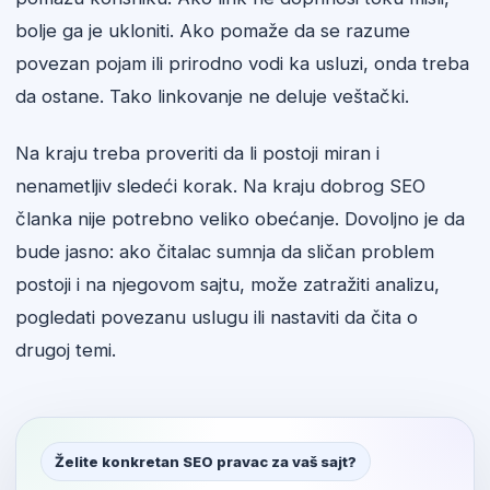
bolje ga je ukloniti. Ako pomaže da se razume
povezan pojam ili prirodno vodi ka usluzi, onda treba
da ostane. Tako linkovanje ne deluje veštački.
Na kraju treba proveriti da li postoji miran i
nenametljiv sledeći korak. Na kraju dobrog SEO
članka nije potrebno veliko obećanje. Dovoljno je da
bude jasno: ako čitalac sumnja da sličan problem
postoji i na njegovom sajtu, može zatražiti analizu,
pogledati povezanu uslugu ili nastaviti da čita o
drugoj temi.
Želite konkretan SEO pravac za vaš sajt?