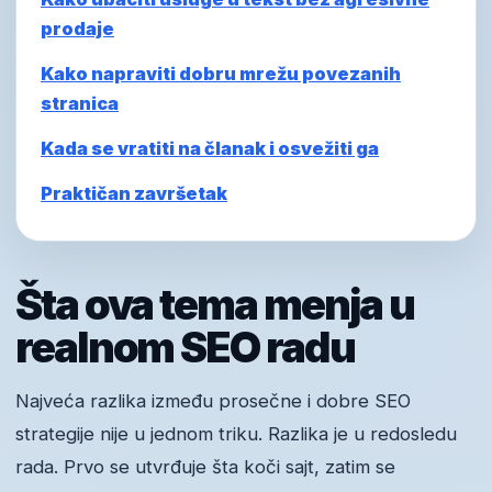
prodaje
Kako napraviti dobru mrežu povezanih
stranica
Kada se vratiti na članak i osvežiti ga
Praktičan završetak
Šta ova tema menja u
realnom SEO radu
Najveća razlika između prosečne i dobre SEO
strategije nije u jednom triku. Razlika je u redosledu
rada. Prvo se utvrđuje šta koči sajt, zatim se