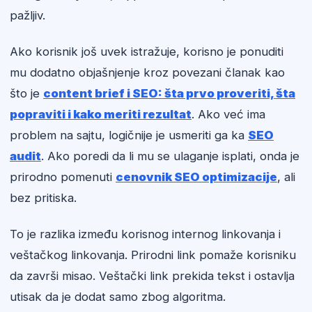
pažljiv.
Ako korisnik još uvek istražuje, korisno je ponuditi
mu dodatno objašnjenje kroz povezani članak kao
što je
content brief i SEO: šta prvo proveriti, šta
popraviti i kako meriti rezultat
. Ako već ima
problem na sajtu, logičnije je usmeriti ga ka
SEO
audit
. Ako poredi da li mu se ulaganje isplati, onda je
prirodno pomenuti
cenovnik SEO optimizacije
, ali
bez pritiska.
To je razlika između korisnog internog linkovanja i
veštačkog linkovanja. Prirodni link pomaže korisniku
da završi misao. Veštački link prekida tekst i ostavlja
utisak da je dodat samo zbog algoritma.