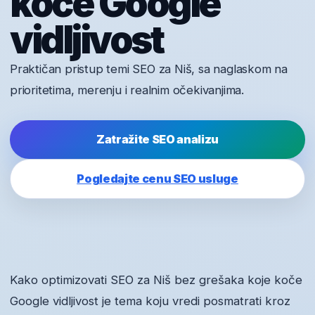
koče Google
vidljivost
Praktičan pristup temi SEO za Niš, sa naglaskom na
prioritetima, merenju i realnim očekivanjima.
Zatražite SEO analizu
Pogledajte cenu SEO usluge
Kako optimizovati SEO za Niš bez grešaka koje koče
Google vidljivost je tema koju vredi posmatrati kroz