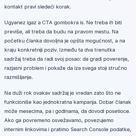
kontakt pravi sledeći korak.
Ugyanez igaz a CTA gombokra is. Ne treba ih biti
previše, ali treba da budu na pravom mestu. Na
početku članka dovoljna je opšta mogućnost, a na
kraju konkretniji poziv. Između ta dva trenutka
sadržaj treba da radi svoj posao: da gradi poverenje,
razjasni problem i pokaže da iza svega stoji stručno
razmišljanje.
Na duži rok ovakav sadržaj je vredan zato što ne
funkcioniše kao jednokratna kampanja. Dobar članak
može mesecima, pa i godinama, da dovodi posetioce.
Ako ga povremeno osvežavamo, povezujemo
internim linkovima i pratimo Search Console podatke,