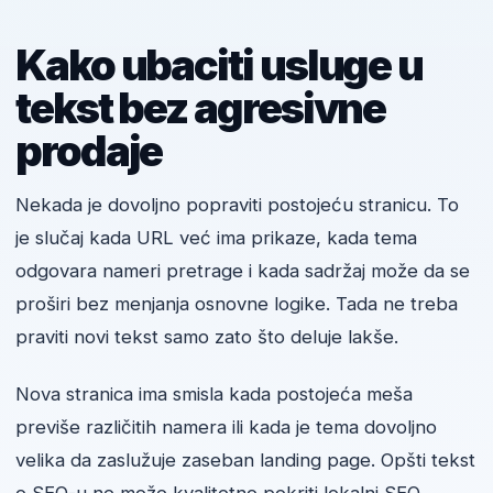
Kako ubaciti usluge u
tekst bez agresivne
prodaje
Nekada je dovoljno popraviti postojeću stranicu. To
je slučaj kada URL već ima prikaze, kada tema
odgovara nameri pretrage i kada sadržaj može da se
proširi bez menjanja osnovne logike. Tada ne treba
praviti novi tekst samo zato što deluje lakše.
Nova stranica ima smisla kada postojeća meša
previše različitih namera ili kada je tema dovoljno
velika da zaslužuje zaseban landing page. Opšti tekst