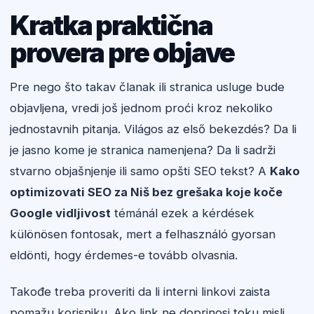
Kratka praktična
provera pre objave
Pre nego što takav članak ili stranica usluge bude
objavljena, vredi još jednom proći kroz nekoliko
jednostavnih pitanja. Világos az első bekezdés? Da li
je jasno kome je stranica namenjena? Da li sadrži
stvarno objašnjenje ili samo opšti SEO tekst? A
Kako
optimizovati SEO za Niš bez grešaka koje koče
Google vidljivost
témánál ezek a kérdések
különösen fontosak, mert a felhasználó gyorsan
eldönti, hogy érdemes-e tovább olvasnia.
Takođe treba proveriti da li interni linkovi zaista
pomažu korisniku. Ako link ne doprinosi toku misli,