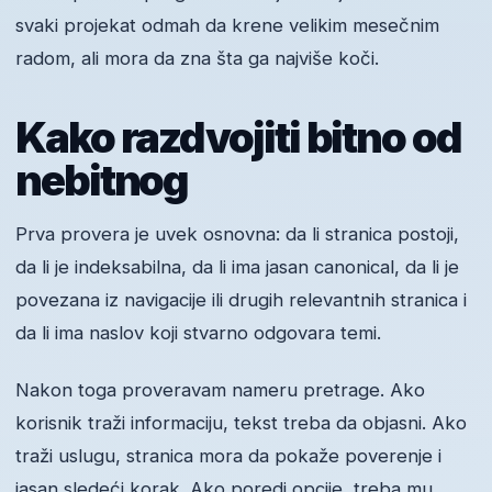
svaki projekat odmah da krene velikim mesečnim
radom, ali mora da zna šta ga najviše koči.
Kako razdvojiti bitno od
nebitnog
Prva provera je uvek osnovna: da li stranica postoji,
da li je indeksabilna, da li ima jasan canonical, da li je
povezana iz navigacije ili drugih relevantnih stranica i
da li ima naslov koji stvarno odgovara temi.
Nakon toga proveravam nameru pretrage. Ako
korisnik traži informaciju, tekst treba da objasni. Ako
traži uslugu, stranica mora da pokaže poverenje i
jasan sledeći korak. Ako poredi opcije, treba mu