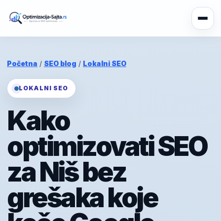
Početna
/
SEO blog
/
Lokalni SEO
LOKALNI SEO
Kako
optimizovati SEO
za Niš bez
grešaka koje