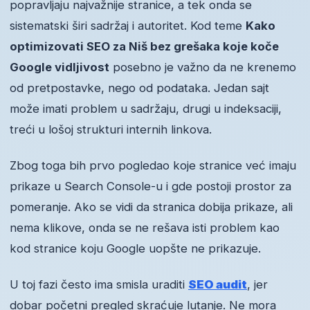
popravljaju najvažnije stranice, a tek onda se
sistematski širi sadržaj i autoritet. Kod teme
Kako
optimizovati SEO za Niš bez grešaka koje koče
Google vidljivost
posebno je važno da ne krenemo
od pretpostavke, nego od podataka. Jedan sajt
može imati problem u sadržaju, drugi u indeksaciji,
treći u lošoj strukturi internih linkova.
Zbog toga bih prvo pogledao koje stranice već imaju
prikaze u Search Console-u i gde postoji prostor za
pomeranje. Ako se vidi da stranica dobija prikaze, ali
nema klikove, onda se ne rešava isti problem kao
kod stranice koju Google uopšte ne prikazuje.
U toj fazi često ima smisla uraditi
SEO audit
, jer
dobar početni pregled skraćuje lutanje. Ne mora