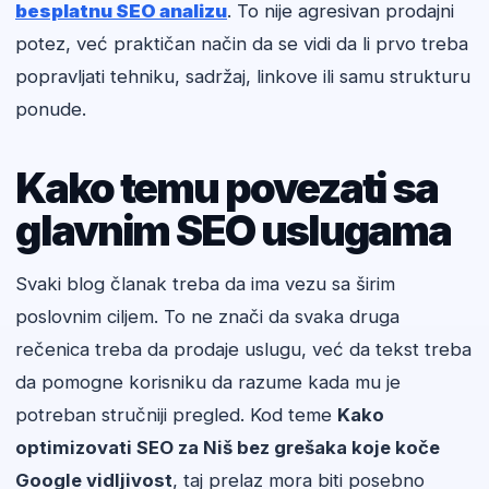
besplatnu SEO analizu
. To nije agresivan prodajni
potez, već praktičan način da se vidi da li prvo treba
popravljati tehniku, sadržaj, linkove ili samu strukturu
ponude.
Kako temu povezati sa
glavnim SEO uslugama
Svaki blog članak treba da ima vezu sa širim
poslovnim ciljem. To ne znači da svaka druga
rečenica treba da prodaje uslugu, već da tekst treba
da pomogne korisniku da razume kada mu je
potreban stručniji pregled. Kod teme
Kako
optimizovati SEO za Niš bez grešaka koje koče
Google vidljivost
, taj prelaz mora biti posebno