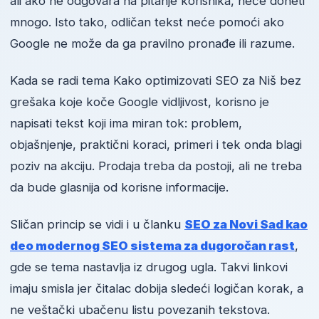
ali ako ne odgovara na pitanje korisnika, neće doneti
mnogo. Isto tako, odličan tekst neće pomoći ako
Google ne može da ga pravilno pronađe ili razume.
Kada se radi tema Kako optimizovati SEO za Niš bez
grešaka koje koče Google vidljivost, korisno je
napisati tekst koji ima miran tok: problem,
objašnjenje, praktični koraci, primeri i tek onda blagi
poziv na akciju. Prodaja treba da postoji, ali ne treba
da bude glasnija od korisne informacije.
Sličan princip se vidi i u članku
SEO za Novi Sad kao
deo modernog SEO sistema za dugoročan rast
,
gde se tema nastavlja iz drugog ugla. Takvi linkovi
imaju smisla jer čitalac dobija sledeći logičan korak, a
ne veštački ubačenu listu povezanih tekstova.