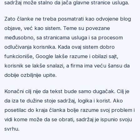
sadržaj može stalno da jača glavne stranice usluga.
Zato članke ne treba posmatrati kao odvojene blog
objave, već kao sistem. Teme su povezane
međusobno, sa stranicama usluga i sa procesom
odlučivanja korisnika. Kada ovaj sistem dobro
funkcioniše, Google lakše razume i obilazi sajt,
korisnik se lakše snalazi, a firma ima veću šansu da
dobije ozbiljnije upite.
Konačni cilj nije da tekst bude samo dugačak. Cilj je
da iza te dužine stoje sadržaj, logika i korist. Ako
posetilac do kraja članka bolje razume svoj problem i
vidi kome može da se obrati, sadržaj je ispunio svoju
svrhu.