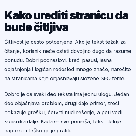
Kako urediti stranicu da
bude čitljiva
Čitljivost je često potcenjena. Ako je tekst težak za
čitanje, korisnik neće ostati dovoljno dugo da razume
ponudu. Dobri podnaslovi, kraći pasusi, jasna
objašnjenja i logičan redosled mnogo znače, naročito
na stranicama koje objašnjavaju složene SEO teme.
Dobro je da svaki deo teksta ima jednu ulogu. Jedan
deo objašnjava problem, drugi daje primer, treći
pokazuje grešku, četvrti nudi rešenje, a peti vodi
korisnika dalje. Kada se sve pomeša, tekst deluje
naporno i teško ga je pratiti.