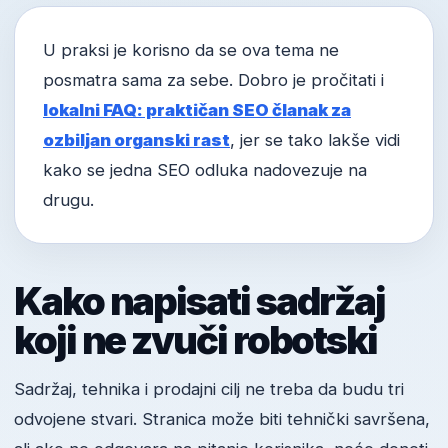
U praksi je korisno da se ova tema ne
posmatra sama za sebe. Dobro je pročitati i
lokalni FAQ: praktičan SEO članak za
ozbiljan organski rast
, jer se tako lakše vidi
kako se jedna SEO odluka nadovezuje na
drugu.
Kako napisati sadržaj
koji ne zvuči robotski
Sadržaj, tehnika i prodajni cilj ne treba da budu tri
odvojene stvari. Stranica može biti tehnički savršena,