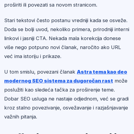
proširiti ili povezati sa novom stranicom.
Stari tekstovi često postanu vredniji kada se osveže.
Doda se bolji uvod, nekoliko primera, prirodniji interni
linkovi i jasniji CTA. Nekada mala korekcija donese
više nego potpuno novi članak, naročito ako URL
već ima istoriju i prikaze.
U tom smislu, povezani članak
Astra tema kao deo
modernog SEO sistema za dugoročan rast
može
poslužiti kao sledeća tačka za proširenje teme.
Dobar SEO usluga ne nastaje odjednom, već se gradi
kroz stalno povezivanje, osvežavanje i razjašnjavanje
važnih pitanja.