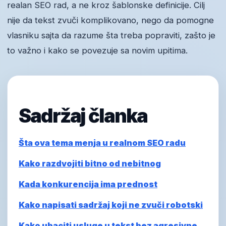
realan SEO rad, a ne kroz šablonske definicije. Cilj
nije da tekst zvuči komplikovano, nego da pomogne
vlasniku sajta da razume šta treba popraviti, zašto je
to važno i kako se povezuje sa novim upitima.
Sadržaj članka
Šta ova tema menja u realnom SEO radu
Kako razdvojiti bitno od nebitnog
Kada konkurencija ima prednost
Kako napisati sadržaj koji ne zvuči robotski
Kako ubaciti usluge u tekst bez agresivne