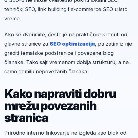
o SEO-u ne može kvalitetno pokriti lokalni SEO,
tehnički SEO, link building i e-commerce SEO u isto
vreme.
Ako se dvoumite, često je najpraktičnije krenuti od
glavne stranice za
SEO optimizacija
, pa zatim iz nje
graditi tematske podstranice i povezane blog
članake. Tako sajt vremenom dobija strukturu, a ne
samo gomilu nepovezanih članaka.
Kako napraviti dobru
mrežu povezanih
stranica
Prirodno interno linkovanje ne izgleda kao blok od