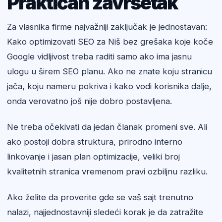
Praktičan završetak
Za vlasnika firme najvažniji zaključak je jednostavan:
Kako optimizovati SEO za Niš bez grešaka koje koče
Google vidljivost treba raditi samo ako ima jasnu
ulogu u širem SEO planu. Ako ne znate koju stranicu
jača, koju nameru pokriva i kako vodi korisnika dalje,
onda verovatno još nije dobro postavljena.
Ne treba očekivati da jedan članak promeni sve. Ali
ako postoji dobra struktura, prirodno interno
linkovanje i jasan plan optimizacije, veliki broj
kvalitetnih stranica vremenom pravi ozbiljnu razliku.
Ako želite da proverite gde se vaš sajt trenutno
nalazi, najjednostavniji sledeći korak je da zatražite