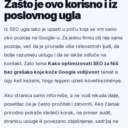
Zašto je ovo korisno i iz
poslovnog ugla
Iz SEO ugla lako je upasti u priču koja se vrti samo
oko pozicija na Google-u. Za jednu firmu cilj nije sama
pozicija, već da je pronađe više relevantnih ljudi, da
bolje razumeju uslugu i da se lakše odluče na
kontakt. Zato tema
Kako optimizovati SEO za Niš
bez grešaka koje koče Google vidljivost
témát is
úgy kell kezelni, hogy legyen üzleti következménye.
Ako stranica samo informiše, a ne vodi nikuda dalje,
posetilac će je često pročitati i zatvoriti. Ako članak
prirodno pokaže sledeći korak, na primer audit,
stranicu usluge ili povezano objašnjenje, sadržaj ne