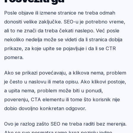
Posle objave ili izmene stranice ne treba odmah
donositi velike zaključke. SEO-u je potrebno vreme,
ali to ne znači da treba čekati naslepo. Već posle
nekoliko nedelja može se videti da li stranica dobija
prikaze, za koje upite se pojavljuje i da li se CTR
pomera.
Ako se prikazi povećavaju, a klikova nema, problem
je često u naslovu ili meta opisu. Ako klikovi postoje,
a upita nema, problem može biti u ponudi,
poverenju, CTA elementu ili tome što korisnik nije
dobio dovoljno konkretan odgovor.
Ovo je razlog zašto SEO ne treba raditi bez merenja.
Ako se sve posmatra samo kroz poziciju jedne