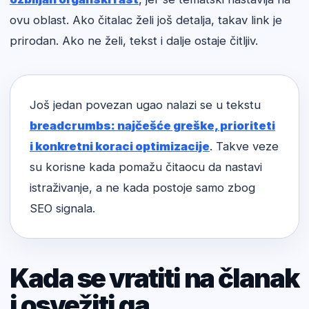
ovu oblast. Ako čitalac želi još detalja, takav link je
prirodan. Ako ne želi, tekst i dalje ostaje čitljiv.
Još jedan povezan ugao nalazi se u tekstu
breadcrumbs: najčešće greške, prioriteti
i konkretni koraci optimizacije
. Takve veze
su korisne kada pomažu čitaocu da nastavi
istraživanje, a ne kada postoje samo zbog
SEO signala.
Kada se vratiti na članak
i osvežiti ga