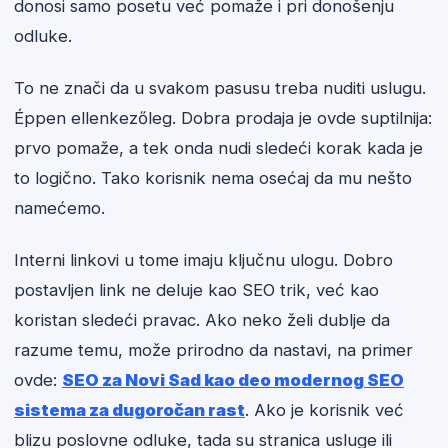
donosi samo posetu već pomaže i pri donošenju
odluke.
To ne znači da u svakom pasusu treba nuditi uslugu.
Éppen ellenkezőleg. Dobra prodaja je ovde suptilnija:
prvo pomaže, a tek onda nudi sledeći korak kada je
to logično. Tako korisnik nema osećaj da mu nešto
namećemo.
Interni linkovi u tome imaju ključnu ulogu. Dobro
postavljen link ne deluje kao SEO trik, već kao
koristan sledeći pravac. Ako neko želi dublje da
razume temu, može prirodno da nastavi, na primer
ovde:
SEO za Novi Sad kao deo modernog SEO
sistema za dugoročan rast
. Ako je korisnik već
blizu poslovne odluke, tada su stranica usluge ili