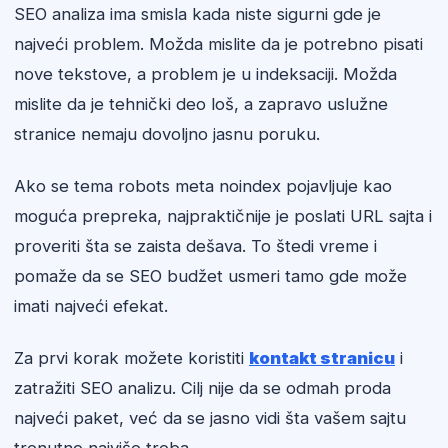
SEO analiza ima smisla kada niste sigurni gde je
najveći problem. Možda mislite da je potrebno pisati
nove tekstove, a problem je u indeksaciji. Možda
mislite da je tehnički deo loš, a zapravo uslužne
stranice nemaju dovoljno jasnu poruku.
Ako se tema robots meta noindex pojavljuje kao
moguća prepreka, najpraktičnije je poslati URL sajta i
proveriti šta se zaista dešava. To štedi vreme i
pomaže da se SEO budžet usmeri tamo gde može
imati najveći efekat.
Za prvi korak možete koristiti
kontakt stranicu
i
zatražiti SEO analizu. Cilj nije da se odmah proda
najveći paket, već da se jasno vidi šta vašem sajtu