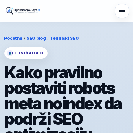
Početna
/
SEO blog
/
Tehnički SEO
TEHNIČKI SEO
Kako pravilno
postaviti robots
meta noindex da
podrži SEO