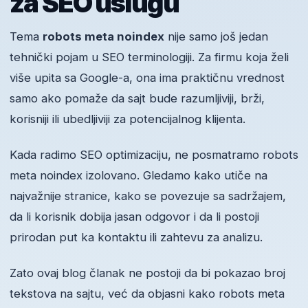
za SEO uslugu
Tema
robots meta noindex
nije samo još jedan
tehnički pojam u SEO terminologiji. Za firmu koja želi
više upita sa Google-a, ona ima praktičnu vrednost
samo ako pomaže da sajt bude razumljiviji, brži,
korisniji ili ubedljiviji za potencijalnog klijenta.
Kada radimo SEO optimizaciju, ne posmatramo robots
meta noindex izolovano. Gledamo kako utiče na
najvažnije stranice, kako se povezuje sa sadržajem,
da li korisnik dobija jasan odgovor i da li postoji
prirodan put ka kontaktu ili zahtevu za analizu.
Zato ovaj blog članak ne postoji da bi pokazao broj
tekstova na sajtu, već da objasni kako robots meta