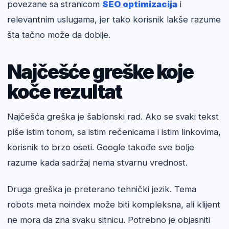
povezane sa stranicom
SEO optimizacija
i
relevantnim uslugama, jer tako korisnik lakše razume
šta tačno može da dobije.
Najčešće greške koje
koče rezultat
Najčešća greška je šablonski rad. Ako se svaki tekst
piše istim tonom, sa istim rečenicama i istim linkovima,
korisnik to brzo oseti. Google takođe sve bolje
razume kada sadržaj nema stvarnu vrednost.
Druga greška je preterano tehnički jezik. Tema
robots meta noindex može biti kompleksna, ali klijent
ne mora da zna svaku sitnicu. Potrebno je objasniti