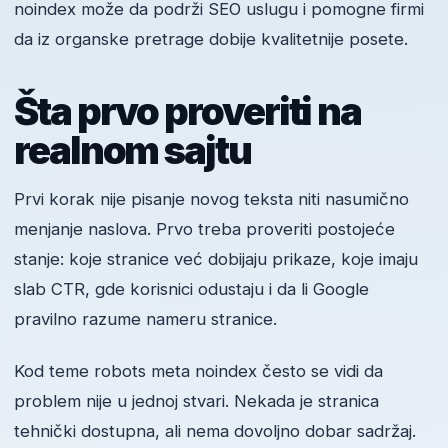
noindex može da podrži SEO uslugu i pomogne firmi
da iz organske pretrage dobije kvalitetnije posete.
Šta prvo proveriti na
realnom sajtu
Prvi korak nije pisanje novog teksta niti nasumično
menjanje naslova. Prvo treba proveriti postojeće
stanje: koje stranice već dobijaju prikaze, koje imaju
slab CTR, gde korisnici odustaju i da li Google
pravilno razume nameru stranice.
Kod teme robots meta noindex često se vidi da
problem nije u jednoj stvari. Nekada je stranica
tehnički dostupna, ali nema dovoljno dobar sadržaj.