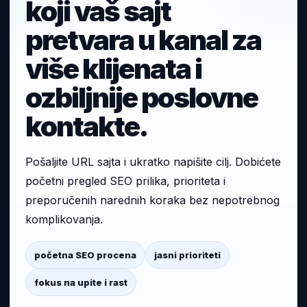
koji vaš sajt
pretvara u kanal za
više klijenata i
ozbiljnije poslovne
kontakte.
Pošaljite URL sajta i ukratko napišite cilj. Dobićete
početni pregled SEO prilika, prioriteta i
preporučenih narednih koraka bez nepotrebnog
komplikovanja.
početna SEO procena
jasni prioriteti
fokus na upite i rast