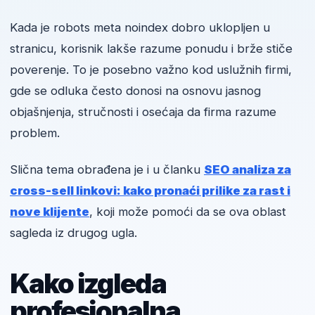
Kada je robots meta noindex dobro uklopljen u
stranicu, korisnik lakše razume ponudu i brže stiče
poverenje. To je posebno važno kod uslužnih firmi,
gde se odluka često donosi na osnovu jasnog
objašnjenja, stručnosti i osećaja da firma razume
problem.
Slična tema obrađena je i u članku
SEO analiza za
cross-sell linkovi: kako pronaći prilike za rast i
nove klijente
, koji može pomoći da se ova oblast
sagleda iz drugog ugla.
Kako izgleda
profesionalna