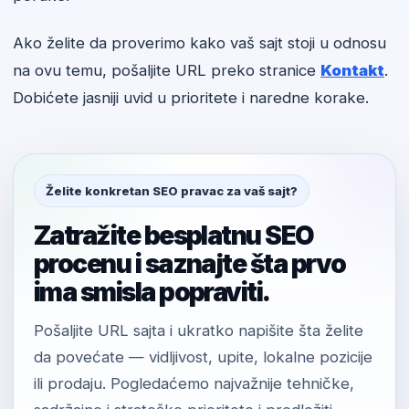
Ako želite da proverimo kako vaš sajt stoji u odnosu
na ovu temu, pošaljite URL preko stranice
Kontakt
.
Dobićete jasniji uvid u prioritete i naredne korake.
Želite konkretan SEO pravac za vaš sajt?
Zatražite besplatnu SEO
procenu i saznajte šta prvo
ima smisla popraviti.
Pošaljite URL sajta i ukratko napišite šta želite
da povećate — vidljivost, upite, lokalne pozicije
ili prodaju. Pogledaćemo najvažnije tehničke,