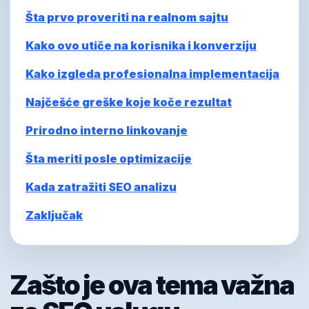
Šta prvo proveriti na realnom sajtu
Kako ovo utiče na korisnika i konverziju
Kako izgleda profesionalna implementacija
Najčešće greške koje koče rezultat
Prirodno interno linkovanje
Šta meriti posle optimizacije
Kada zatražiti SEO analizu
Zaključak
Zašto je ova tema važna