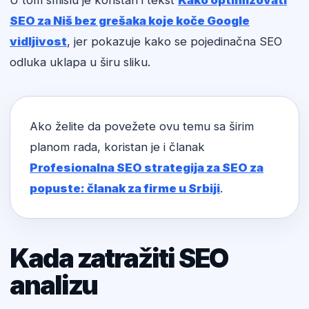
U tom smislu je koristan i tekst
Kako optimizovati
SEO za Niš bez grešaka koje koče Google
vidljivost
, jer pokazuje kako se pojedinačna SEO
odluka uklapa u širu sliku.
Ako želite da povežete ovu temu sa širim
planom rada, koristan je i članak
Profesionalna SEO strategija za SEO za
popuste: članak za firme u Srbiji
.
Kada zatražiti SEO
analizu