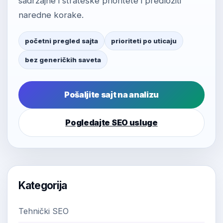
sadržajne i strateške prioritete i predložiti
naredne korake.
početni pregled sajta
prioriteti po uticaju
bez generičkih saveta
Pošaljite sajt na analizu
Pogledajte SEO usluge
Kategorija
Tehnički SEO