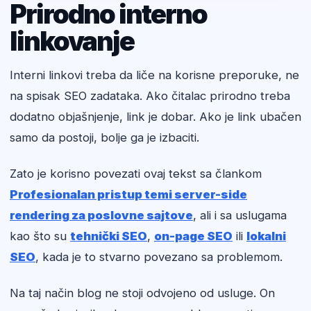
Prirodno interno
linkovanje
Interni linkovi treba da liče na korisne preporuke, ne
na spisak SEO zadataka. Ako čitalac prirodno treba
dodatno objašnjenje, link je dobar. Ako je link ubačen
samo da postoji, bolje ga je izbaciti.
Zato je korisno povezati ovaj tekst sa člankom
Profesionalan pristup temi server-side
rendering za poslovne sajtove
, ali i sa uslugama
kao što su
tehnički SEO
,
on-page SEO
ili
lokalni
SEO
, kada je to stvarno povezano sa problemom.
Na taj način blog ne stoji odvojeno od usluge. On