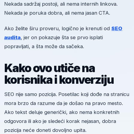
Nekada sadržaj postoji, ali nema internih linkova.
Nekada je poruka dobra, ali nema jasan CTA.
Ako želite širu proveru, logično je krenuti od
SEO
audita
, jer on pokazuje šta se prvo isplati
popravljati, a šta može da sačeka.
Kako ovo utiče na
korisnika i konverziju
SEO nije samo pozicija. Posetilac koji dođe na stranicu
mora brzo da razume da je došao na pravo mesto.
Ako tekst deluje generički, ako nema konkretnih
odgovora ili ako je sledeći korak nejasan, dobra
pozicija neće doneti dovoljno upita.