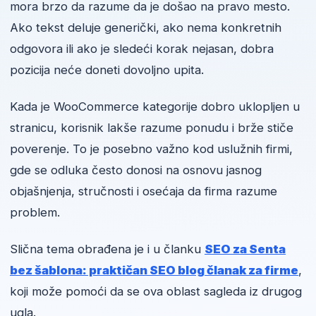
mora brzo da razume da je došao na pravo mesto.
Ako tekst deluje generički, ako nema konkretnih
odgovora ili ako je sledeći korak nejasan, dobra
pozicija neće doneti dovoljno upita.
Kada je WooCommerce kategorije dobro uklopljen u
stranicu, korisnik lakše razume ponudu i brže stiče
poverenje. To je posebno važno kod uslužnih firmi,
gde se odluka često donosi na osnovu jasnog
objašnjenja, stručnosti i osećaja da firma razume
problem.
Slična tema obrađena je i u članku
SEO za Senta
bez šablona: praktičan SEO blog članak za firme
,
koji može pomoći da se ova oblast sagleda iz drugog
ugla.