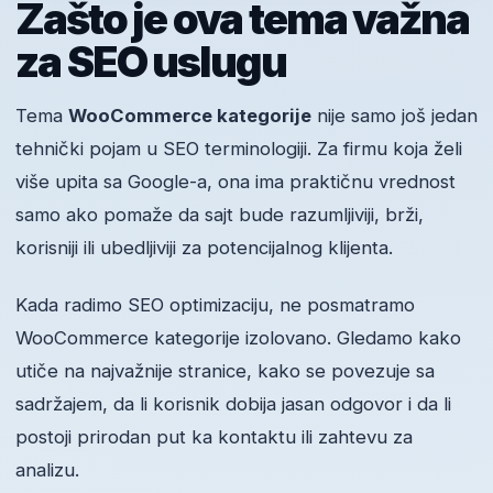
Zašto je ova tema važna
za SEO uslugu
Tema
WooCommerce kategorije
nije samo još jedan
tehnički pojam u SEO terminologiji. Za firmu koja želi
više upita sa Google-a, ona ima praktičnu vrednost
samo ako pomaže da sajt bude razumljiviji, brži,
korisniji ili ubedljiviji za potencijalnog klijenta.
Kada radimo SEO optimizaciju, ne posmatramo
WooCommerce kategorije izolovano. Gledamo kako
utiče na najvažnije stranice, kako se povezuje sa
sadržajem, da li korisnik dobija jasan odgovor i da li
postoji prirodan put ka kontaktu ili zahtevu za
analizu.