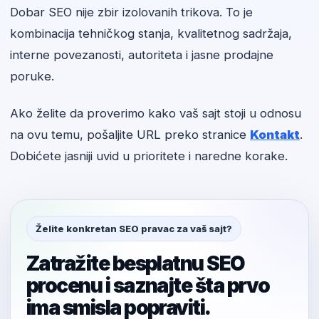
Dobar SEO nije zbir izolovanih trikova. To je
kombinacija tehničkog stanja, kvalitetnog sadržaja,
interne povezanosti, autoriteta i jasne prodajne
poruke.
Ako želite da proverimo kako vaš sajt stoji u odnosu
na ovu temu, pošaljite URL preko stranice
Kontakt
.
Dobićete jasniji uvid u prioritete i naredne korake.
Želite konkretan SEO pravac za vaš sajt?
Zatražite besplatnu SEO
procenu i saznajte šta prvo
ima smisla popraviti.