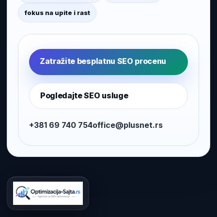
fokus na upite i rast
Zatražite besplatnu SEO procenu
Pogledajte SEO usluge
+381 69 740 754
office@plusnet.rs