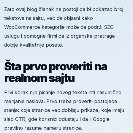
Zato ovaj blog članak ne postoji da bi pokazao broj
tekstova na sajtu, već da objasni kako
WooCommerce kategorije može da podrži SEO
uslugu i pomogne firmi da iz organske pretrage
dobije kvalitetnije posete.
Šta prvo proveriti na
realnom sajtu
Prvi korak nije pisanje novog teksta niti nasumično
menjanje naslova. Prvo treba proveriti postojeće
stanje: koje stranice već dobijaju prikaze, koje imaju
slab CTR, gde korisnici odustaju i da li Google
pravilno razume nameru stranice.