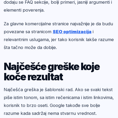
dodaju se FAQ sekcije, bolji primeri, jasniji argumenti i
elementi poverenja.
Za glavne komercijalne stranice najvažnije je da budu
povezane sa stranicom
SEO optimizacija
i
relevantnim uslugama, jer tako korisnik lakše razume
šta tačno može da dobije.
Najčešće greške koje
koče rezultat
Najčešća greška je šablonski rad. Ako se svaki tekst
piše istim tonom, sa istim rečenicama i istim linkovima,
korisnik to brzo oseti. Google takođe sve bolje
razume kada sadržaj nema stvarnu vrednost.