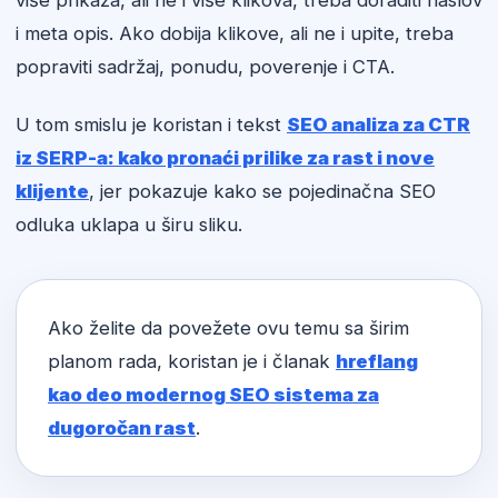
više prikaza, ali ne i više klikova, treba doraditi naslov
i meta opis. Ako dobija klikove, ali ne i upite, treba
popraviti sadržaj, ponudu, poverenje i CTA.
U tom smislu je koristan i tekst
SEO analiza za CTR
iz SERP-a: kako pronaći prilike za rast i nove
klijente
, jer pokazuje kako se pojedinačna SEO
odluka uklapa u širu sliku.
Ako želite da povežete ovu temu sa širim
planom rada, koristan je i članak
hreflang
kao deo modernog SEO sistema za
dugoročan rast
.