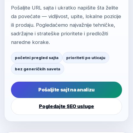
Pošaljite URL sajta i ukratko napišite šta želite
da povećate — vidljivost, upite, lokalne pozicije
ili prodaju. Pogledaćemo najvažnije tehničke,
sadržajne i strateške prioritete i predložiti
naredne korake.
početni pregled sajta
prioriteti po uticaju
bez generičkih saveta
Pošaljite sajt na analizu
Pogledajte SEO usluge