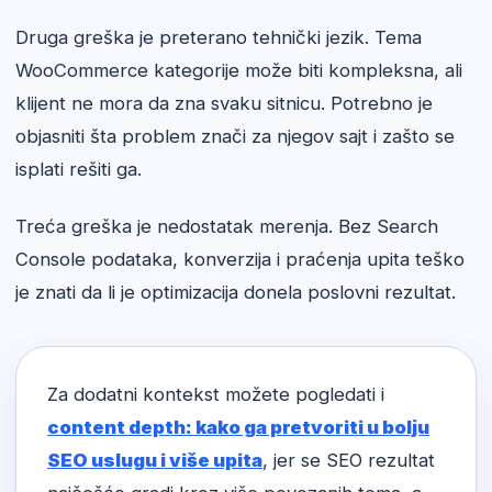
Druga greška je preterano tehnički jezik. Tema
WooCommerce kategorije može biti kompleksna, ali
klijent ne mora da zna svaku sitnicu. Potrebno je
objasniti šta problem znači za njegov sajt i zašto se
isplati rešiti ga.
Treća greška je nedostatak merenja. Bez Search
Console podataka, konverzija i praćenja upita teško
je znati da li je optimizacija donela poslovni rezultat.
Za dodatni kontekst možete pogledati i
content depth: kako ga pretvoriti u bolju
SEO uslugu i više upita
, jer se SEO rezultat