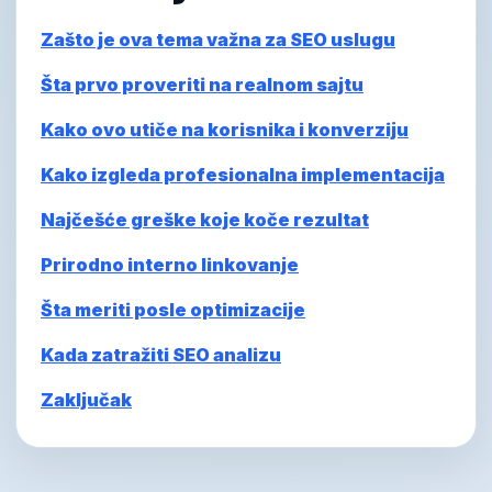
Zašto je ova tema važna za SEO uslugu
Šta prvo proveriti na realnom sajtu
Kako ovo utiče na korisnika i konverziju
Kako izgleda profesionalna implementacija
Najčešće greške koje koče rezultat
Prirodno interno linkovanje
Šta meriti posle optimizacije
Kada zatražiti SEO analizu
Zaključak