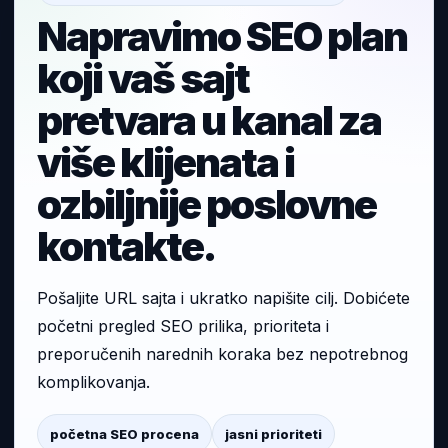
Napravimo SEO plan
koji vaš sajt
pretvara u kanal za
više klijenata i
ozbiljnije poslovne
kontakte.
Pošaljite URL sajta i ukratko napišite cilj. Dobićete
početni pregled SEO prilika, prioriteta i
preporučenih narednih koraka bez nepotrebnog
komplikovanja.
početna SEO procena
jasni prioriteti