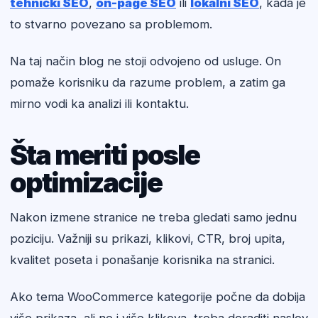
tehnički SEO
,
on-page SEO
ili
lokalni SEO
, kada je
to stvarno povezano sa problemom.
Na taj način blog ne stoji odvojeno od usluge. On
pomaže korisniku da razume problem, a zatim ga
mirno vodi ka analizi ili kontaktu.
Šta meriti posle
optimizacije
Nakon izmene stranice ne treba gledati samo jednu
poziciju. Važniji su prikazi, klikovi, CTR, broj upita,
kvalitet poseta i ponašanje korisnika na stranici.
Ako tema WooCommerce kategorije počne da dobija