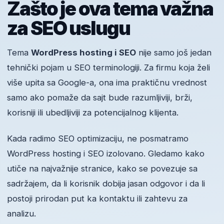
Zašto je ova tema važna
za SEO uslugu
Tema
WordPress hosting i SEO
nije samo još jedan
tehnički pojam u SEO terminologiji. Za firmu koja želi
više upita sa Google-a, ona ima praktičnu vrednost
samo ako pomaže da sajt bude razumljiviji, brži,
korisniji ili ubedljiviji za potencijalnog klijenta.
Kada radimo SEO optimizaciju, ne posmatramo
WordPress hosting i SEO izolovano. Gledamo kako
utiče na najvažnije stranice, kako se povezuje sa
sadržajem, da li korisnik dobija jasan odgovor i da li
postoji prirodan put ka kontaktu ili zahtevu za
analizu.