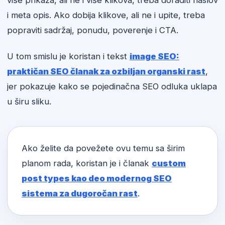
više prikaza, ali ne i više klikova, treba doraditi naslov
i meta opis. Ako dobija klikove, ali ne i upite, treba
popraviti sadržaj, ponudu, poverenje i CTA.
U tom smislu je koristan i tekst
image SEO:
praktičan SEO članak za ozbiljan organski rast
,
jer pokazuje kako se pojedinačna SEO odluka uklapa
u širu sliku.
Ako želite da povežete ovu temu sa širim
planom rada, koristan je i članak
custom
post types kao deo modernog SEO
sistema za dugoročan rast
.