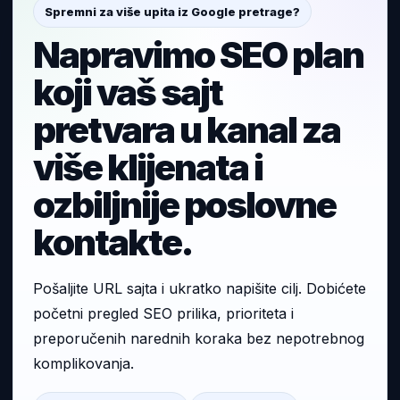
Spremni za više upita iz Google pretrage?
Napravimo SEO plan
koji vaš sajt
pretvara u kanal za
više klijenata i
ozbiljnije poslovne
kontakte.
Pošaljite URL sajta i ukratko napišite cilj. Dobićete
početni pregled SEO prilika, prioriteta i
preporučenih narednih koraka bez nepotrebnog
komplikovanja.