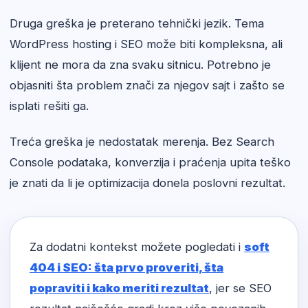
Druga greška je preterano tehnički jezik. Tema
WordPress hosting i SEO može biti kompleksna, ali
klijent ne mora da zna svaku sitnicu. Potrebno je
objasniti šta problem znači za njegov sajt i zašto se
isplati rešiti ga.
Treća greška je nedostatak merenja. Bez Search
Console podataka, konverzija i praćenja upita teško
je znati da li je optimizacija donela poslovni rezultat.
Za dodatni kontekst možete pogledati i
soft
404 i SEO: šta prvo proveriti, šta
popraviti i kako meriti rezultat
, jer se SEO