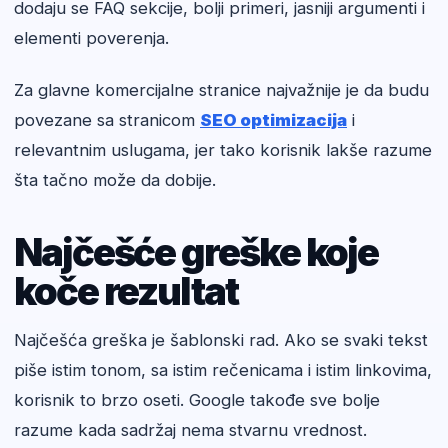
dodaju se FAQ sekcije, bolji primeri, jasniji argumenti i
elementi poverenja.
Za glavne komercijalne stranice najvažnije je da budu
povezane sa stranicom
SEO optimizacija
i
relevantnim uslugama, jer tako korisnik lakše razume
šta tačno može da dobije.
Najčešće greške koje
koče rezultat
Najčešća greška je šablonski rad. Ako se svaki tekst
piše istim tonom, sa istim rečenicama i istim linkovima,
korisnik to brzo oseti. Google takođe sve bolje
razume kada sadržaj nema stvarnu vrednost.