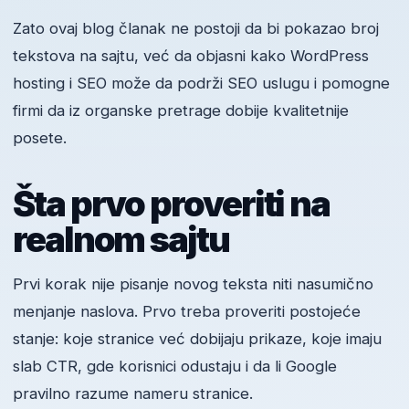
Zato ovaj blog članak ne postoji da bi pokazao broj
tekstova na sajtu, već da objasni kako WordPress
hosting i SEO može da podrži SEO uslugu i pomogne
firmi da iz organske pretrage dobije kvalitetnije
posete.
Šta prvo proveriti na
realnom sajtu
Prvi korak nije pisanje novog teksta niti nasumično
menjanje naslova. Prvo treba proveriti postojeće
stanje: koje stranice već dobijaju prikaze, koje imaju
slab CTR, gde korisnici odustaju i da li Google
pravilno razume nameru stranice.