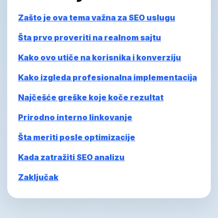
Zašto je ova tema važna za SEO uslugu
Šta prvo proveriti na realnom sajtu
Kako ovo utiče na korisnika i konverziju
Kako izgleda profesionalna implementacija
Najčešće greške koje koče rezultat
Prirodno interno linkovanje
Šta meriti posle optimizacije
Kada zatražiti SEO analizu
Zaključak