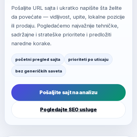
Pošaljite URL sajta i ukratko napišite šta želite
da povećate — vidljivost, upite, lokalne pozicije
ili prodaju. Pogledaćemo najvažnije tehničke,
sadržajne i strateške prioritete i predložiti
naredne korake.
početni pregled sajta
prioriteti po uticaju
bez generičkih saveta
Pošaljite sajt na analizu
Pogledajte SEO usluge