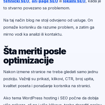
tehnički SEO
,
on-page SEO
ili
lokalni SEO
, kada je
to stvarno povezano sa problemom.
Na taj način blog ne stoji odvojeno od usluge. On
pomaže korisniku da razume problem, a zatim ga
mirno vodi ka analizi ili kontaktu.
Šta meriti posle
optimizacije
Nakon izmene stranice ne treba gledati samo jednu
poziciju. Važniji su prikazi, klikovi, CTR, broj upita,
kvalitet poseta i ponašanje korisnika na stranici.
Ako tema WordPress hosting i SEO počne da dobija