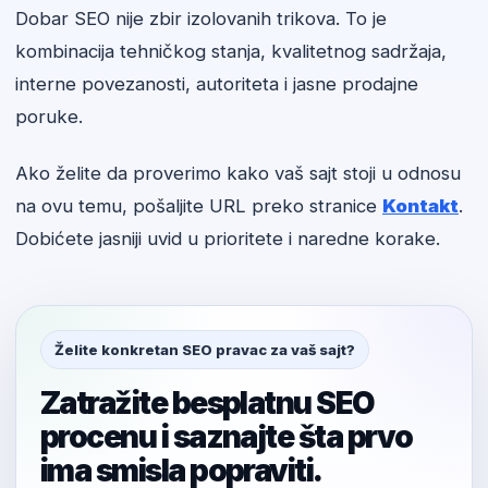
Dobar SEO nije zbir izolovanih trikova. To je
kombinacija tehničkog stanja, kvalitetnog sadržaja,
interne povezanosti, autoriteta i jasne prodajne
poruke.
Ako želite da proverimo kako vaš sajt stoji u odnosu
na ovu temu, pošaljite URL preko stranice
Kontakt
.
Dobićete jasniji uvid u prioritete i naredne korake.
Želite konkretan SEO pravac za vaš sajt?
Zatražite besplatnu SEO
procenu i saznajte šta prvo
ima smisla popraviti.