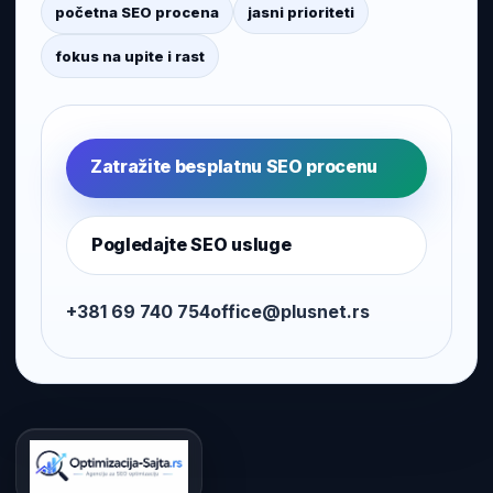
početna SEO procena
jasni prioriteti
fokus na upite i rast
Zatražite besplatnu SEO procenu
Pogledajte SEO usluge
+381 69 740 754
office@plusnet.rs