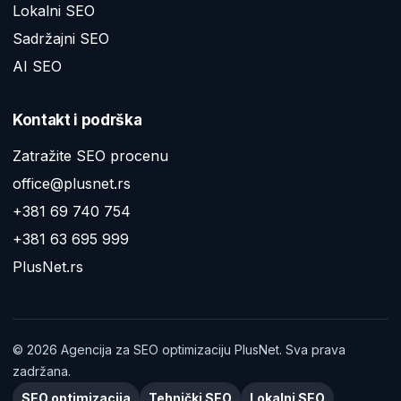
Lokalni SEO
Sadržajni SEO
AI SEO
Kontakt i podrška
Zatražite SEO procenu
office@plusnet.rs
+381 69 740 754
+381 63 695 999
PlusNet.rs
©
2026
Agencija za SEO optimizaciju PlusNet. Sva prava
zadržana.
SEO optimizacija
Tehnički SEO
Lokalni SEO