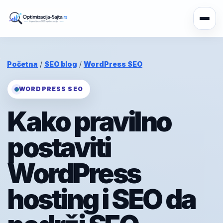
Početna
/
SEO blog
/
WordPress SEO
WORDPRESS SEO
Kako pravilno
postaviti
WordPress
hosting i SEO da