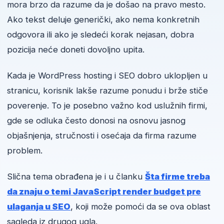
mora brzo da razume da je došao na pravo mesto.
Ako tekst deluje generički, ako nema konkretnih
odgovora ili ako je sledeći korak nejasan, dobra
pozicija neće doneti dovoljno upita.
Kada je WordPress hosting i SEO dobro uklopljen u
stranicu, korisnik lakše razume ponudu i brže stiče
poverenje. To je posebno važno kod uslužnih firmi,
gde se odluka često donosi na osnovu jasnog
objašnjenja, stručnosti i osećaja da firma razume
problem.
Slična tema obrađena je i u članku
Šta firme treba
da znaju o temi JavaScript render budget pre
ulaganja u SEO
, koji može pomoći da se ova oblast
sagleda iz drugog ugla.