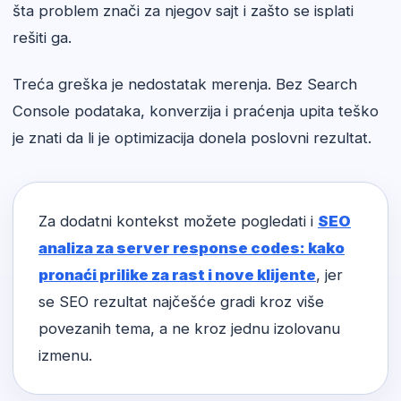
šta problem znači za njegov sajt i zašto se isplati
rešiti ga.
Treća greška je nedostatak merenja. Bez Search
Console podataka, konverzija i praćenja upita teško
je znati da li je optimizacija donela poslovni rezultat.
Za dodatni kontekst možete pogledati i
SEO
analiza za server response codes: kako
pronaći prilike za rast i nove klijente
, jer
se SEO rezultat najčešće gradi kroz više
povezanih tema, a ne kroz jednu izolovanu
izmenu.