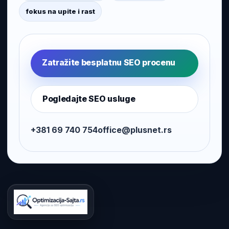
fokus na upite i rast
Zatražite besplatnu SEO procenu
Pogledajte SEO usluge
+381 69 740 754
office@plusnet.rs