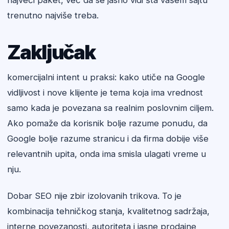
najveći paket, već da se jasno vidi šta vašem sajtu
trenutno najviše treba.
Zaključak
komercijalni intent u praksi: kako utiče na Google
vidljivost i nove klijente je tema koja ima vrednost
samo kada je povezana sa realnim poslovnim ciljem.
Ako pomaže da korisnik bolje razume ponudu, da
Google bolje razume stranicu i da firma dobije više
relevantnih upita, onda ima smisla ulagati vreme u
nju.
Dobar SEO nije zbir izolovanih trikova. To je
kombinacija tehničkog stanja, kvalitetnog sadržaja,
interne povezanosti, autoriteta i jasne prodajne