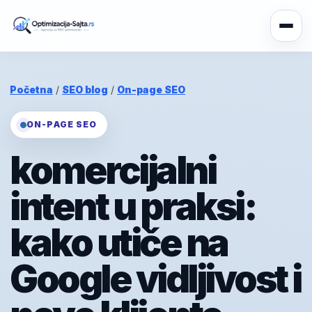
Početna
/
SEO blog
/
On-page SEO
ON-PAGE SEO
komercijalni
intent u praksi:
kako utiče na
Google vidljivost i