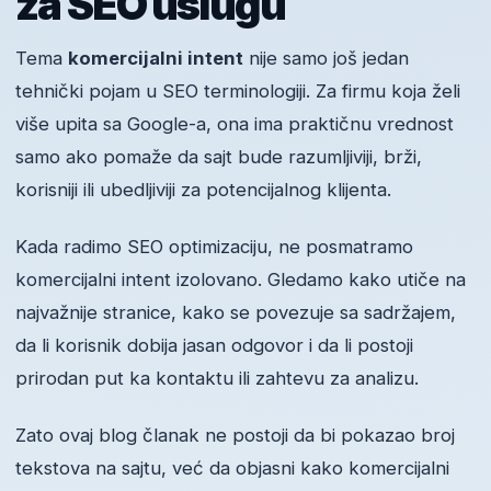
za SEO uslugu
Tema
komercijalni intent
nije samo još jedan
tehnički pojam u SEO terminologiji. Za firmu koja želi
više upita sa Google-a, ona ima praktičnu vrednost
samo ako pomaže da sajt bude razumljiviji, brži,
korisniji ili ubedljiviji za potencijalnog klijenta.
Kada radimo SEO optimizaciju, ne posmatramo
komercijalni intent izolovano. Gledamo kako utiče na
najvažnije stranice, kako se povezuje sa sadržajem,
da li korisnik dobija jasan odgovor i da li postoji
prirodan put ka kontaktu ili zahtevu za analizu.
Zato ovaj blog članak ne postoji da bi pokazao broj
tekstova na sajtu, već da objasni kako komercijalni