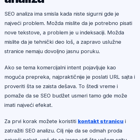
SEO analiza ima smisla kada niste sigurni gde je
najveći problem. Možda mislite da je potrebno pisati
nove tekstove, a problem je u indeksaciji. Možda
mislite da je tehnički deo loš, a zapravo uslužne
stranice nemaju dovoljno jasnu poruku.
Ako se tema komercijalni intent pojavljuje kao
moguća prepreka, najpraktičnije je poslati URL sajta i
proveriti šta se zaista dešava. To štedi vreme i
pomaže da se SEO budžet usmeri tamo gde može
imati najveći efekat.
Za prvi korak možete koristiti
kontakt stranicu
i
zatražiti SEO analizu. Cilj nije da se odmah proda