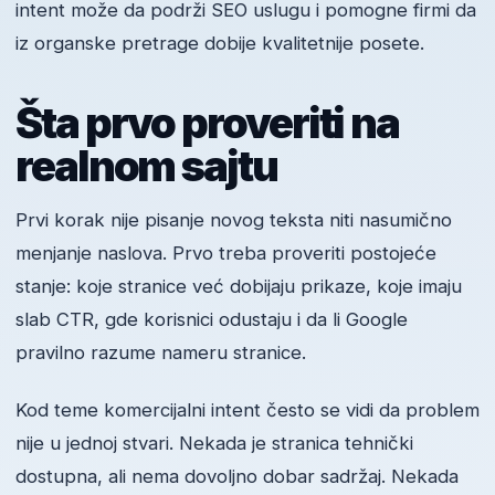
intent može da podrži SEO uslugu i pomogne firmi da
iz organske pretrage dobije kvalitetnije posete.
Šta prvo proveriti na
realnom sajtu
Prvi korak nije pisanje novog teksta niti nasumično
menjanje naslova. Prvo treba proveriti postojeće
stanje: koje stranice već dobijaju prikaze, koje imaju
slab CTR, gde korisnici odustaju i da li Google
pravilno razume nameru stranice.
Kod teme komercijalni intent često se vidi da problem
nije u jednoj stvari. Nekada je stranica tehnički
dostupna, ali nema dovoljno dobar sadržaj. Nekada