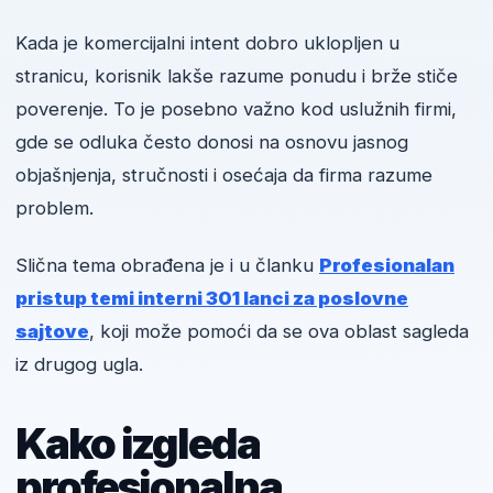
Kada je komercijalni intent dobro uklopljen u
stranicu, korisnik lakše razume ponudu i brže stiče
poverenje. To je posebno važno kod uslužnih firmi,
gde se odluka često donosi na osnovu jasnog
objašnjenja, stručnosti i osećaja da firma razume
problem.
Slična tema obrađena je i u članku
Profesionalan
pristup temi interni 301 lanci za poslovne
sajtove
, koji može pomoći da se ova oblast sagleda
iz drugog ugla.
Kako izgleda
profesionalna