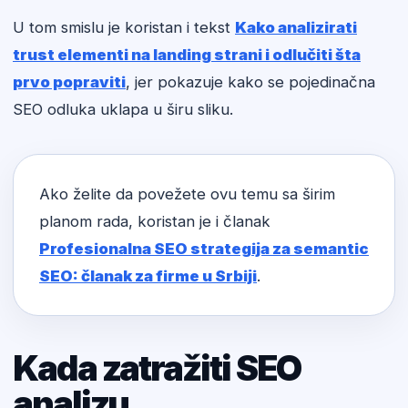
U tom smislu je koristan i tekst
Kako analizirati
trust elementi na landing strani i odlučiti šta
prvo popraviti
, jer pokazuje kako se pojedinačna
SEO odluka uklapa u širu sliku.
Ako želite da povežete ovu temu sa širim
planom rada, koristan je i članak
Profesionalna SEO strategija za semantic
SEO: članak za firme u Srbiji
.
Kada zatražiti SEO
analizu