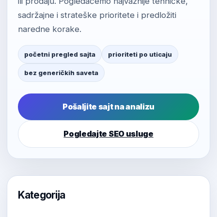
ili prodaju. Pogledaćemo najvažnije tehničke,
sadržajne i strateške prioritete i predložiti
naredne korake.
početni pregled sajta
prioriteti po uticaju
bez generičkih saveta
Pošaljite sajt na analizu
Pogledajte SEO usluge
Kategorija