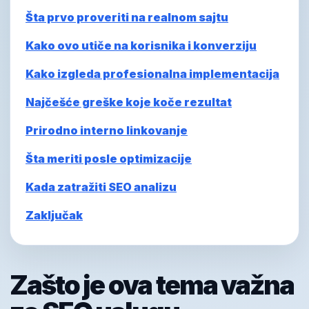
Šta prvo proveriti na realnom sajtu
Kako ovo utiče na korisnika i konverziju
Kako izgleda profesionalna implementacija
Najčešće greške koje koče rezultat
Prirodno interno linkovanje
Šta meriti posle optimizacije
Kada zatražiti SEO analizu
Zaključak
Zašto je ova tema važna