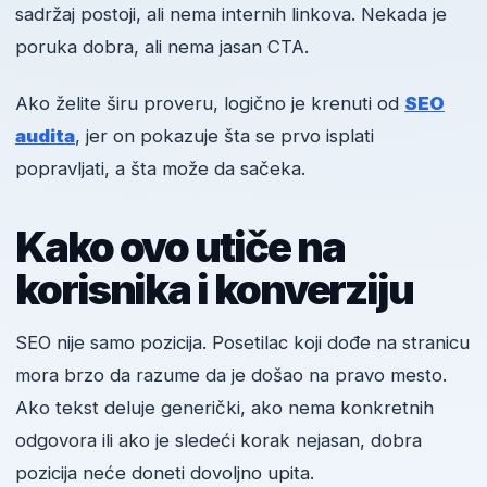
sadržaj postoji, ali nema internih linkova. Nekada je
poruka dobra, ali nema jasan CTA.
Ako želite širu proveru, logično je krenuti od
SEO
audita
, jer on pokazuje šta se prvo isplati
popravljati, a šta može da sačeka.
Kako ovo utiče na
korisnika i konverziju
SEO nije samo pozicija. Posetilac koji dođe na stranicu
mora brzo da razume da je došao na pravo mesto.
Ako tekst deluje generički, ako nema konkretnih
odgovora ili ako je sledeći korak nejasan, dobra
pozicija neće doneti dovoljno upita.