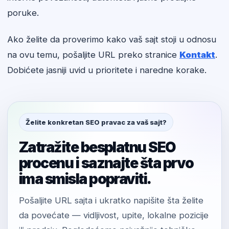
poruke.
Ako želite da proverimo kako vaš sajt stoji u odnosu
na ovu temu, pošaljite URL preko stranice
Kontakt
.
Dobićete jasniji uvid u prioritete i naredne korake.
Želite konkretan SEO pravac za vaš sajt?
Zatražite besplatnu SEO
procenu i saznajte šta prvo
ima smisla popraviti.
Pošaljite URL sajta i ukratko napišite šta želite
da povećate — vidljivost, upite, lokalne pozicije