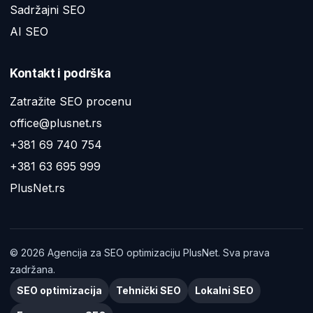
Sadržajni SEO
AI SEO
Kontakt i podrška
Zatražite SEO procenu
office@plusnet.rs
+381 69 740 754
+381 63 695 999
PlusNet.rs
©
2026
Agencija za SEO optimizaciju PlusNet. Sva prava
zadržana.
SEO optimizacija
Tehnički SEO
Lokalni SEO