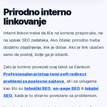
Prirodno interno
linkovanje
Interni linkovi treba da liče na korisne preporuke, ne
na spisak SEO zadataka. Ako čitalac prirodno treba
dodatno objašnjenje, link je dobar. Ako je link ubačen
samo da postoji, bolje ga je izbaciti.
Zato je korisno povezati ovaj tekst sa člankom
Profesionalan pristup temi soft redirect
problemi za poslovne sajtove
, ali i sa uslugama
kao što su
tehnički SEO
,
on-page SEO
ili
lokalni
SEO
, kada je to stvarno povezano sa problemom.