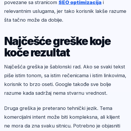
povezane sa stranicom
SEO optimizacija
i
relevantnim uslugama, jer tako korisnik lakše razume
šta tačno može da dobije.
Najčešće greške koje
koče rezultat
Najčešća greška je šablonski rad. Ako se svaki tekst
piše istim tonom, sa istim rečenicama i istim linkovima,
korisnik to brzo oseti. Google takođe sve bolje
razume kada sadržaj nema stvarnu vrednost.
Druga greška je preterano tehnički jezik. Tema
komercijalni intent može biti kompleksna, ali klijent
ne mora da zna svaku sitnicu. Potrebno je objasniti