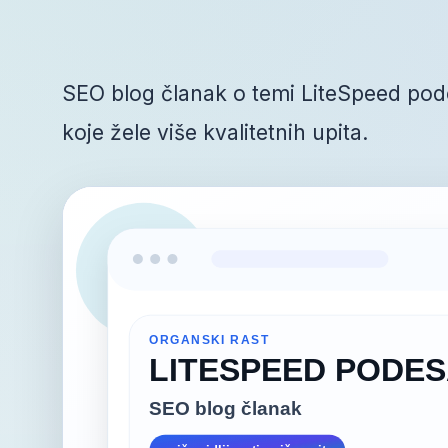
SEO blog članak o temi LiteSpeed pode
koje žele više kvalitetnih upita.