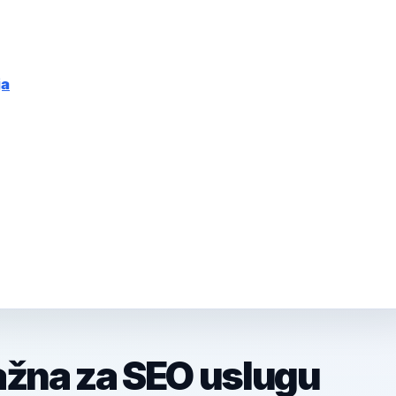
ja
ažna za SEO uslugu