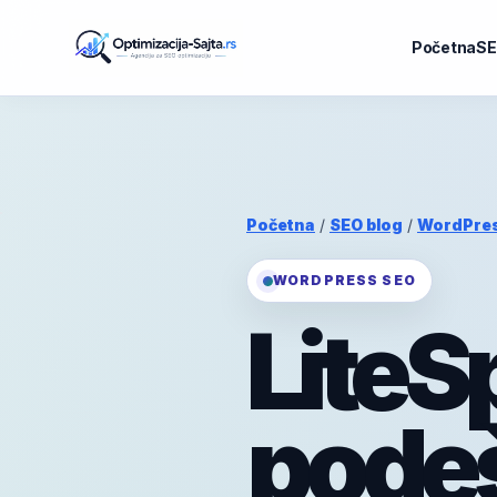
Početna
SE
Početna
/
SEO blog
/
WordPre
WORDPRESS SEO
LiteS
podeš