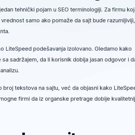
jedan tehnički pojam u SEO terminologiji. Za firmu koj
u vrednost samo ako pomaže da sajt bude razumljiviji,
enta.
mo LiteSpeed podešavanja izolovano. Gledamo kako
sa sadržajem, da li korisnik dobija jasan odgovor i da
analizu.
o broj tekstova na sajtu, već da objasni kako LiteSpe
gne firmi da iz organske pretrage dobije kvalitetni