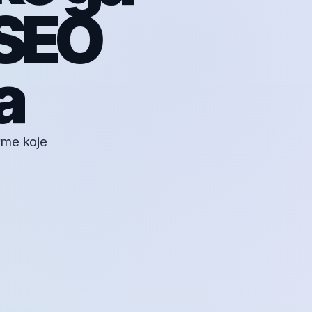
 SEO
a
rme koje