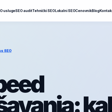
O usluge
SEO audit
Tehnički SEO
Lokalni SEO
Cenovnik
Blog
Kontak
ss SEO
peed
avanja: ka