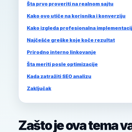
Šta prvo proveriti na realnom sajtu
Kako ovo utiče na korisnika i konverziju
Kako izgleda profesionalna implementaci
Najčešće greške koje koče rezultat
Prirodno interno linkovanje
Šta meriti posle optimizacije
Kada zatražiti SEO analizu
Zaključak
Zašto je ova tema v