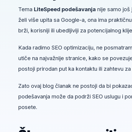
Tema
LiteSpeed podešavanja
nije samo još 
želi više upita sa Google-a, ona ima praktičn
brži, korisniji ili ubedljiviji za potencijalnog klij
Kada radimo SEO optimizaciju, ne posmatra
utiče na najvažnije stranice, kako se povezuje 
postoji prirodan put ka kontaktu ili zahtevu za 
Zato ovaj blog članak ne postoji da bi pokaza
podešavanja može da podrži SEO uslugu i pomo
posete.