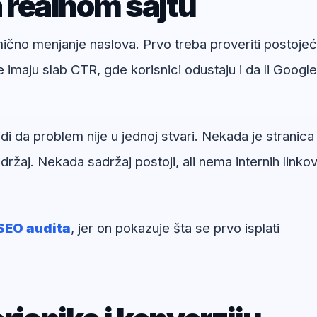
a realnom sajtu
umično menjanje naslova. Prvo treba proveriti postoje
e imaju slab CTR, gde korisnici odustaju i da li Google
 da problem nije u jednoj stvari. Nekada je stranica
ržaj. Nekada sadržaj postoji, ali nema internih linkov
SEO audita
, jer on pokazuje šta se prvo isplati