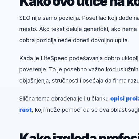
Kako ovo utiče na ko
SEO nije samo pozicija. Posetilac koji dođe 
mesto. Ako tekst deluje generički, ako nema k
dobra pozicija neće doneti dovoljno upita.
Kada je LiteSpeed podešavanja dobro ukloplje
poverenje. To je posebno važno kod uslužnih
objašnjenja, stručnosti i osećaja da firma ra
Slična tema obrađena je i u članku
opisi pro
rast
, koji može pomoći da se ova oblast sagl
Kako izgleda profe