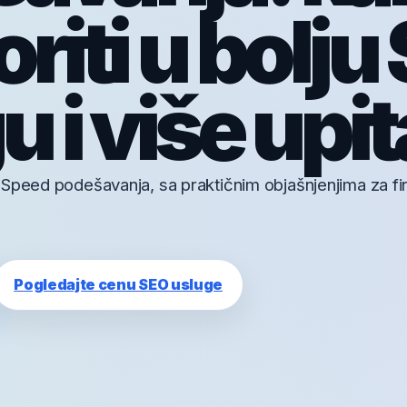
riti u bolju
 i više upit
eSpeed podešavanja, sa praktičnim objašnjenjima za fi
Pogledajte cenu SEO usluge