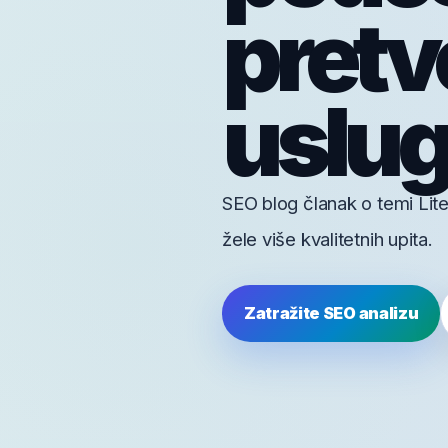
pretvo
uslugu
SEO blog članak o temi Lit
žele više kvalitetnih upita.
Zatražite SEO analizu