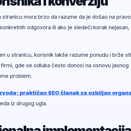
risnika i konverziju
na stranicu mora brzo da razume da je došao na pravo
onkretnih odgovora ili ako je sledeći korak nejasan,
n u stranicu, korisnik lakše razume ponudu i brže st
 firmi, gde se odluka često donosi na osnovu jasnog
zume problem.
izvoda: praktičan SEO članak za ozbiljan organ
eda iz drugog ugla.
sionalna implementacij