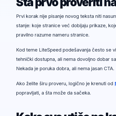
Šta prvo proveriti n
Prvi korak nije pisanje novog teksta niti nas
stanje: koje stranice već dobijaju prikaze, koj
pravilno razume nameru stranice.
Kod teme LiteSpeed podešavanja često se vidi
tehnički dostupna, ali nema dovoljno dobar sad
Nekada je poruka dobra, ali nema jasan CTA.
Ako želite širu proveru, logično je krenuti od
popravljati, a šta može da sačeka.