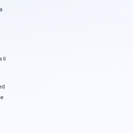
a
 li
ed
je