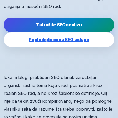
ulaganja u mesečni SEO rad.
Zatražite SEO analizu
Pogledajte cenu SEO usluge
lokalni blog: praktičan SEO članak za ozbiljan
organski rast je tema koju vredi posmatrati kroz
realan SEO rad, a ne kroz šablonske definicije. Cilj
nije da tekst zvuči komplikovano, nego da pomogne
vlasniku sajta da razume šta treba popraviti, zašto je
to važno i kako se povezuje sa novim upitima.