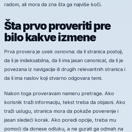
radom, ali mora da zna šta ga najviše koči.
Šta prvo proveriti pre
bilo kakve izmene
Prva provera je uvek osnovna: da li stranica postoji,
da li je indeksabilna, da li ima jasan canonical, da li je
povezana iz navigacije ili drugih relevantnih stranica i
da li ima naslov koji stvarno odgovara temi.
Nakon toga proveravam nameru pretrage. Ako
korisnik traži informaciju, tekst treba da objasni. Ako
traži uslugu, stranica mora da pokaže poverenje i
jasan sledeći korak. Ako poredi opcije, treba mu
pomoći da donese odluku, a ne gurati ga odmah na