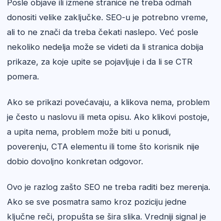
Posle objave ili izmene stranice ne treba odmah
donositi velike zaključke. SEO-u je potrebno vreme,
ali to ne znači da treba čekati naslepo. Već posle
nekoliko nedelja može se videti da li stranica dobija
prikaze, za koje upite se pojavljuje i da li se CTR
pomera.
Ako se prikazi povećavaju, a klikova nema, problem
je često u naslovu ili meta opisu. Ako klikovi postoje,
a upita nema, problem može biti u ponudi,
poverenju, CTA elementu ili tome što korisnik nije
dobio dovoljno konkretan odgovor.
Ovo je razlog zašto SEO ne treba raditi bez merenja.
Ako se sve posmatra samo kroz poziciju jedne
ključne reči, propušta se šira slika. Vredniji signal je