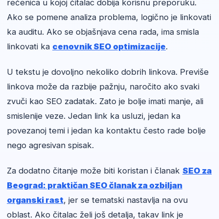
rečenica u kojoj čitalac dobija korisnu preporuku.
Ako se pomene analiza problema, logično je linkovati
ka auditu. Ako se objašnjava cena rada, ima smisla
linkovati ka
cenovnik SEO optimizacije
.
U tekstu je dovoljno nekoliko dobrih linkova. Previše
linkova može da razbije pažnju, naročito ako svaki
zvuči kao SEO zadatak. Zato je bolje imati manje, ali
smislenije veze. Jedan link ka usluzi, jedan ka
povezanoj temi i jedan ka kontaktu često rade bolje
nego agresivan spisak.
Za dodatno čitanje može biti koristan i članak
SEO za
Beograd: praktičan SEO članak za ozbiljan
organski rast
, jer se tematski nastavlja na ovu
oblast. Ako čitalac želi još detalja, takav link je