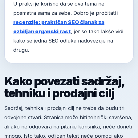
U praksi je korisno da se ova tema ne
posmatra sama za sebe. Dobro je pročitati i
recenzije: praktičan SEO članak za
ozbiljan organski rast
, jer se tako lakše vidi
kako se jedna SEO odluka nadovezuje na
drugu.
Kako povezati sadržaj,
tehniku i prodajni cilj
Sadržaj, tehnika i prodajni cilj ne treba da budu tri
odvojene stvari. Stranica može biti tehnički savršena,
ali ako ne odgovara na pitanje korisnika, neće doneti
mnogo. Isto tako, odličan tekst neće pomoći ako