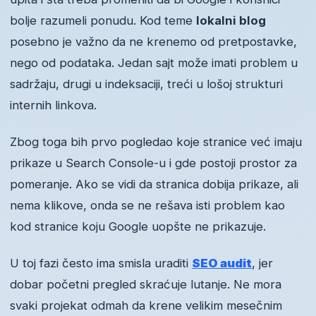
bolje razumeli ponudu. Kod teme
lokalni blog
posebno je važno da ne krenemo od pretpostavke,
nego od podataka. Jedan sajt može imati problem u
sadržaju, drugi u indeksaciji, treći u lošoj strukturi
internih linkova.
Zbog toga bih prvo pogledao koje stranice već imaju
prikaze u Search Console-u i gde postoji prostor za
pomeranje. Ako se vidi da stranica dobija prikaze, ali
nema klikove, onda se ne rešava isti problem kao
kod stranice koju Google uopšte ne prikazuje.
U toj fazi često ima smisla uraditi
SEO audit
, jer
dobar početni pregled skraćuje lutanje. Ne mora
svaki projekat odmah da krene velikim mesečnim