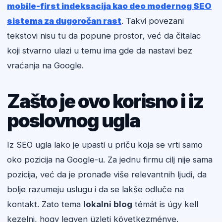
mobile-first indeksacija kao deo modernog SEO
sistema za dugoročan rast
. Takvi povezani
tekstovi nisu tu da popune prostor, već da čitalac
koji stvarno ulazi u temu ima gde da nastavi bez
vraćanja na Google.
Zašto je ovo korisno i iz
poslovnog ugla
Iz SEO ugla lako je upasti u priču koja se vrti samo
oko pozicija na Google-u. Za jednu firmu cilj nije sama
pozicija, već da je pronađe više relevantnih ljudi, da
bolje razumeju uslugu i da se lakše odluče na
kontakt. Zato tema
lokalni blog
témát is úgy kell
kezelni, hogy legyen üzleti következménye.