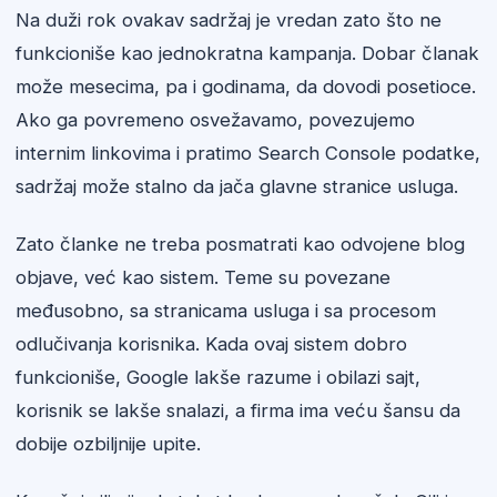
Na duži rok ovakav sadržaj je vredan zato što ne
funkcioniše kao jednokratna kampanja. Dobar članak
može mesecima, pa i godinama, da dovodi posetioce.
Ako ga povremeno osvežavamo, povezujemo
internim linkovima i pratimo Search Console podatke,
sadržaj može stalno da jača glavne stranice usluga.
Zato članke ne treba posmatrati kao odvojene blog
objave, već kao sistem. Teme su povezane
međusobno, sa stranicama usluga i sa procesom
odlučivanja korisnika. Kada ovaj sistem dobro
funkcioniše, Google lakše razume i obilazi sajt,
korisnik se lakše snalazi, a firma ima veću šansu da
dobije ozbiljnije upite.