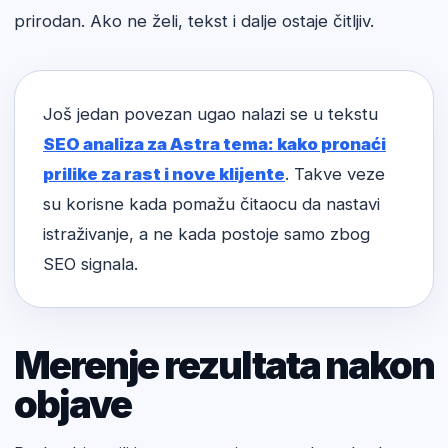
prirodan. Ako ne želi, tekst i dalje ostaje čitljiv.
Još jedan povezan ugao nalazi se u tekstu
SEO analiza za Astra tema: kako pronaći
prilike za rast i nove klijente
. Takve veze
su korisne kada pomažu čitaocu da nastavi
istraživanje, a ne kada postoje samo zbog
SEO signala.
Merenje rezultata nakon
objave