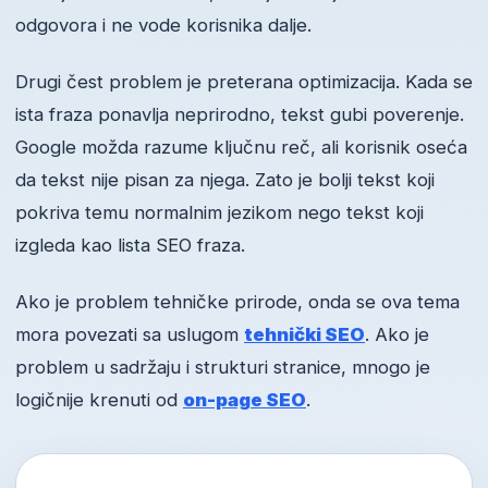
odgovora i ne vode korisnika dalje.
Drugi čest problem je preterana optimizacija. Kada se
ista fraza ponavlja neprirodno, tekst gubi poverenje.
Google možda razume ključnu reč, ali korisnik oseća
da tekst nije pisan za njega. Zato je bolji tekst koji
pokriva temu normalnim jezikom nego tekst koji
izgleda kao lista SEO fraza.
Ako je problem tehničke prirode, onda se ova tema
mora povezati sa uslugom
tehnički SEO
. Ako je
problem u sadržaju i strukturi stranice, mnogo je
logičnije krenuti od
on-page SEO
.