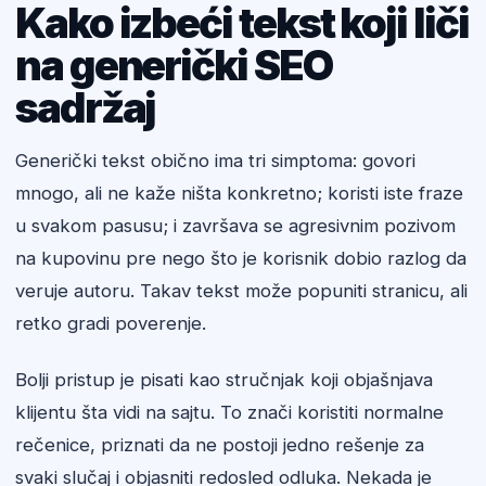
Kako izbeći tekst koji liči
na generički SEO
sadržaj
Generički tekst obično ima tri simptoma: govori
mnogo, ali ne kaže ništa konkretno; koristi iste fraze
u svakom pasusu; i završava se agresivnim pozivom
na kupovinu pre nego što je korisnik dobio razlog da
veruje autoru. Takav tekst može popuniti stranicu, ali
retko gradi poverenje.
Bolji pristup je pisati kao stručnjak koji objašnjava
klijentu šta vidi na sajtu. To znači koristiti normalne
rečenice, priznati da ne postoji jedno rešenje za
svaki slučaj i objasniti redosled odluka. Nekada je