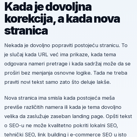
Kada je dovoljna
korekcija, a kada nova
stranica
Nekada je dovoljno popraviti postojeću stranicu. To
je slučaj kada URL već ima prikaze, kada tema
odgovara nameri pretrage i kada sadržaj može da se
proširi bez menjanja osnovne logike. Tada ne treba
praviti novi tekst samo zato što deluje lakše.
Nova stranica ima smisla kada postojeća meša
previše različitih namera ili kada je tema dovoljno
velika da zaslužuje zaseban landing page. Opšti tekst
o SEO-u ne može kvalitetno pokriti lokalni SEO,
tehnički SEO, link building i e-commerce SEO u isto