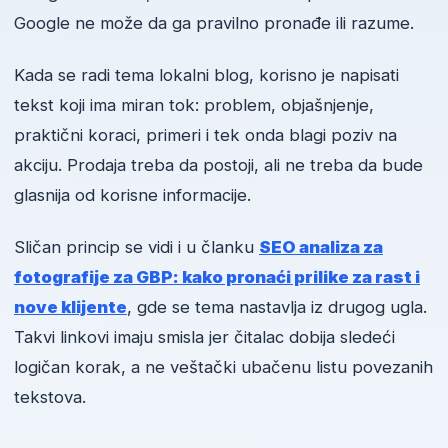
Google ne može da ga pravilno pronađe ili razume.
Kada se radi tema lokalni blog, korisno je napisati
tekst koji ima miran tok: problem, objašnjenje,
praktični koraci, primeri i tek onda blagi poziv na
akciju. Prodaja treba da postoji, ali ne treba da bude
glasnija od korisne informacije.
Sličan princip se vidi i u članku
SEO analiza za
fotografije za GBP: kako pronaći prilike za rast i
nove klijente
, gde se tema nastavlja iz drugog ugla.
Takvi linkovi imaju smisla jer čitalac dobija sledeći
logičan korak, a ne veštački ubačenu listu povezanih
tekstova.