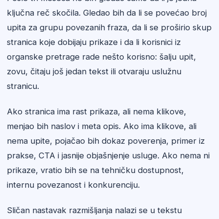
ključna reč skočila. Gledao bih da li se povećao broj
upita za grupu povezanih fraza, da li se proširio skup
stranica koje dobijaju prikaze i da li korisnici iz
organske pretrage rade nešto korisno: šalju upit,
zovu, čitaju još jedan tekst ili otvaraju uslužnu
stranicu.
Ako stranica ima rast prikaza, ali nema klikove,
menjao bih naslov i meta opis. Ako ima klikove, ali
nema upite, pojačao bih dokaz poverenja, primer iz
prakse, CTA i jasnije objašnjenje usluge. Ako nema ni
prikaze, vratio bih se na tehničku dostupnost,
internu povezanost i konkurenciju.
Sličan nastavak razmišljanja nalazi se u tekstu