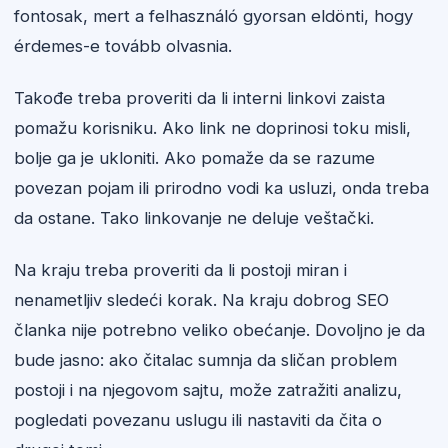
fontosak, mert a felhasználó gyorsan eldönti, hogy
érdemes-e tovább olvasnia.
Takođe treba proveriti da li interni linkovi zaista
pomažu korisniku. Ako link ne doprinosi toku misli,
bolje ga je ukloniti. Ako pomaže da se razume
povezan pojam ili prirodno vodi ka usluzi, onda treba
da ostane. Tako linkovanje ne deluje veštački.
Na kraju treba proveriti da li postoji miran i
nenametljiv sledeći korak. Na kraju dobrog SEO
članka nije potrebno veliko obećanje. Dovoljno je da
bude jasno: ako čitalac sumnja da sličan problem
postoji i na njegovom sajtu, može zatražiti analizu,
pogledati povezanu uslugu ili nastaviti da čita o