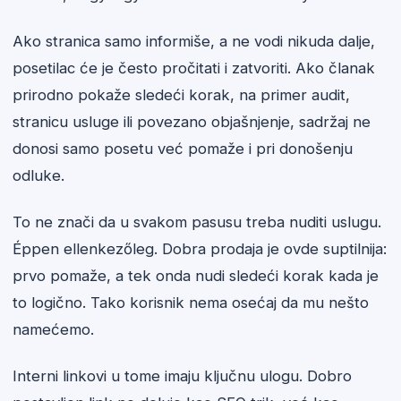
Ako stranica samo informiše, a ne vodi nikuda dalje,
posetilac će je često pročitati i zatvoriti. Ako članak
prirodno pokaže sledeći korak, na primer audit,
stranicu usluge ili povezano objašnjenje, sadržaj ne
donosi samo posetu već pomaže i pri donošenju
odluke.
To ne znači da u svakom pasusu treba nuditi uslugu.
Éppen ellenkezőleg. Dobra prodaja je ovde suptilnija:
prvo pomaže, a tek onda nudi sledeći korak kada je
to logično. Tako korisnik nema osećaj da mu nešto
namećemo.
Interni linkovi u tome imaju ključnu ulogu. Dobro