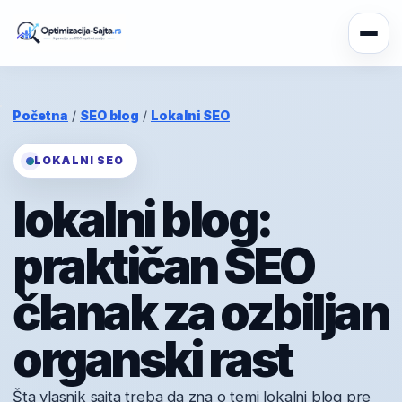
Početna
/
SEO blog
/
Lokalni SEO
LOKALNI SEO
lokalni blog:
praktičan SEO
članak za ozbiljan
organski rast
Šta vlasnik sajta treba da zna o temi lokalni blog pre