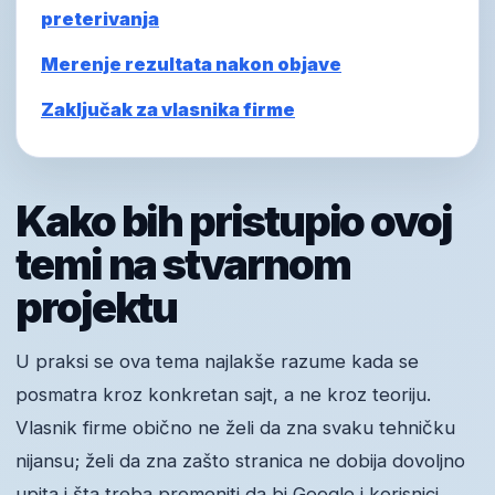
preterivanja
Merenje rezultata nakon objave
Zaključak za vlasnika firme
Kako bih pristupio ovoj
temi na stvarnom
projektu
U praksi se ova tema najlakše razume kada se
posmatra kroz konkretan sajt, a ne kroz teoriju.
Vlasnik firme obično ne želi da zna svaku tehničku
nijansu; želi da zna zašto stranica ne dobija dovoljno
upita i šta treba promeniti da bi Google i korisnici