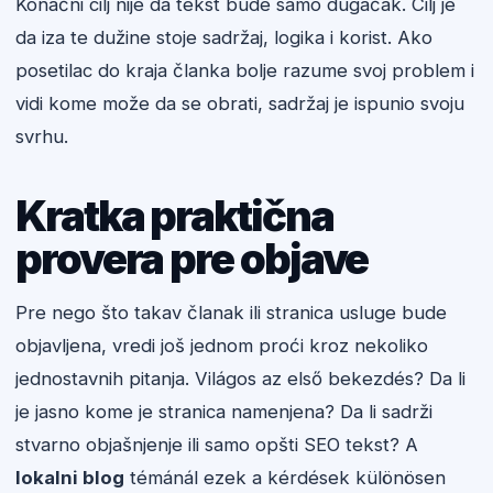
Konačni cilj nije da tekst bude samo dugačak. Cilj je
da iza te dužine stoje sadržaj, logika i korist. Ako
posetilac do kraja članka bolje razume svoj problem i
vidi kome može da se obrati, sadržaj je ispunio svoju
svrhu.
Kratka praktična
provera pre objave
Pre nego što takav članak ili stranica usluge bude
objavljena, vredi još jednom proći kroz nekoliko
jednostavnih pitanja. Világos az első bekezdés? Da li
je jasno kome je stranica namenjena? Da li sadrži
stvarno objašnjenje ili samo opšti SEO tekst? A
lokalni blog
témánál ezek a kérdések különösen