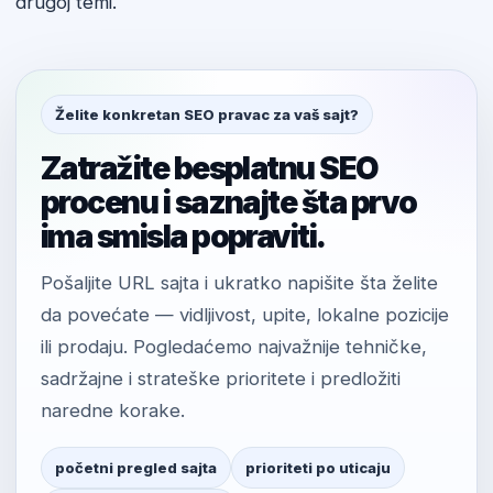
drugoj temi.
Želite konkretan SEO pravac za vaš sajt?
Zatražite besplatnu SEO
procenu i saznajte šta prvo
ima smisla popraviti.
Pošaljite URL sajta i ukratko napišite šta želite
da povećate — vidljivost, upite, lokalne pozicije
ili prodaju. Pogledaćemo najvažnije tehničke,
sadržajne i strateške prioritete i predložiti
naredne korake.
početni pregled sajta
prioriteti po uticaju