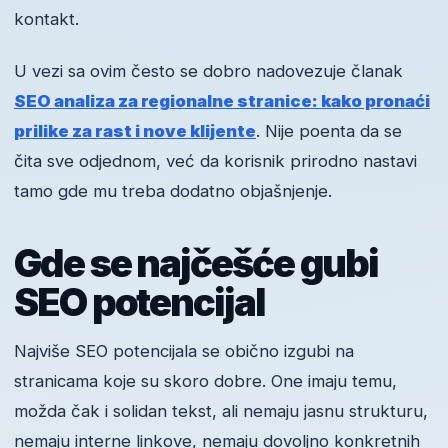
kontakt.
U vezi sa ovim često se dobro nadovezuje članak
SEO analiza za regionalne stranice: kako pronaći
prilike za rast i nove klijente
. Nije poenta da se
čita sve odjednom, već da korisnik prirodno nastavi
tamo gde mu treba dodatno objašnjenje.
Gde se najčešće gubi
SEO potencijal
Najviše SEO potencijala se obično izgubi na
stranicama koje su skoro dobre. One imaju temu,
možda čak i solidan tekst, ali nemaju jasnu strukturu,
nemaju interne linkove, nemaju dovoljno konkretnih