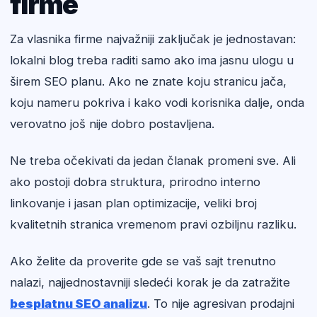
firme
Za vlasnika firme najvažniji zaključak je jednostavan:
lokalni blog treba raditi samo ako ima jasnu ulogu u
širem SEO planu. Ako ne znate koju stranicu jača,
koju nameru pokriva i kako vodi korisnika dalje, onda
verovatno još nije dobro postavljena.
Ne treba očekivati da jedan članak promeni sve. Ali
ako postoji dobra struktura, prirodno interno
linkovanje i jasan plan optimizacije, veliki broj
kvalitetnih stranica vremenom pravi ozbiljnu razliku.
Ako želite da proverite gde se vaš sajt trenutno
nalazi, najjednostavniji sledeći korak je da zatražite
besplatnu SEO analizu
. To nije agresivan prodajni