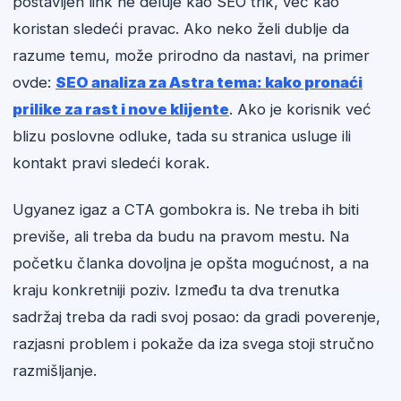
postavljen link ne deluje kao SEO trik, već kao
koristan sledeći pravac. Ako neko želi dublje da
razume temu, može prirodno da nastavi, na primer
ovde:
SEO analiza za Astra tema: kako pronaći
prilike za rast i nove klijente
. Ako je korisnik već
blizu poslovne odluke, tada su stranica usluge ili
kontakt pravi sledeći korak.
Ugyanez igaz a CTA gombokra is. Ne treba ih biti
previše, ali treba da budu na pravom mestu. Na
početku članka dovoljna je opšta mogućnost, a na
kraju konkretniji poziv. Između ta dva trenutka
sadržaj treba da radi svoj posao: da gradi poverenje,
razjasni problem i pokaže da iza svega stoji stručno
razmišljanje.