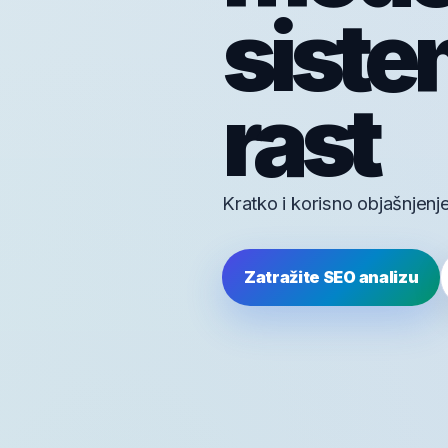
siste
rast
Kratko i korisno objašnjenj
Zatražite SEO analizu