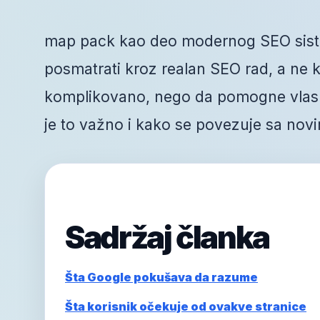
map pack kao deo modernog SEO siste
posmatrati kroz realan SEO rad, a ne kr
komplikovano, nego da pomogne vlasni
je to važno i kako se povezuje sa novi
Sadržaj članka
Šta Google pokušava da razume
Šta korisnik očekuje od ovakve stranice