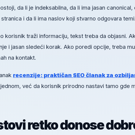
toji, da li je indeksabilna, da li ima jasan canonical, d
h stranica i da li ima naslov koji stvarno odgovara temi
orisnik traži informaciju, tekst treba da objasni. A
je i jasan sledeći korak. Ako poredi opcije, treba mu
ah na kontakt.
lanak
recenzije: praktičan SEO članak za ozbilja
odjednom, već da korisnik prirodno nastavi tamo gde 
stovi retko donose dobr