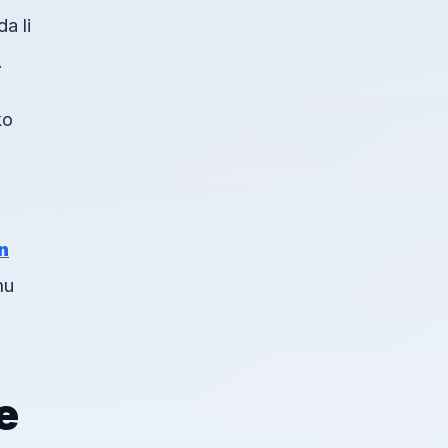
a li
.
ko
n
mu
e