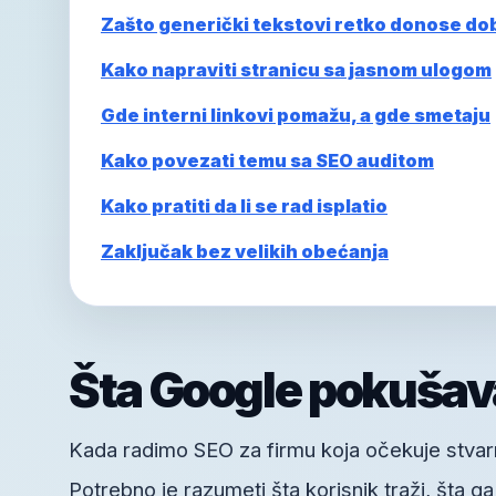
Zašto generički tekstovi retko donose do
Kako napraviti stranicu sa jasnom ulogom
Gde interni linkovi pomažu, a gde smetaju
Kako povezati temu sa SEO auditom
Kako pratiti da li se rad isplatio
Zaključak bez velikih obećanja
Šta Google pokušav
Kada radimo SEO za firmu koja očekuje stvarne
Potrebno je razumeti šta korisnik traži, šta g