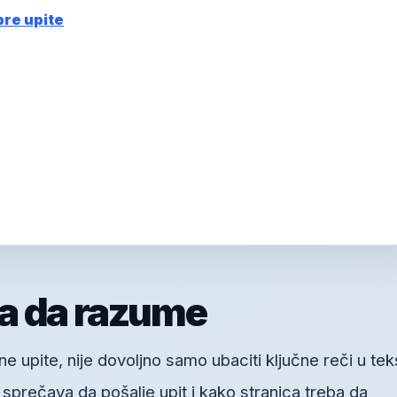
bre upite
a da razume
 upite, nije dovoljno samo ubaciti ključne reči u tek
a sprečava da pošalje upit i kako stranica treba da