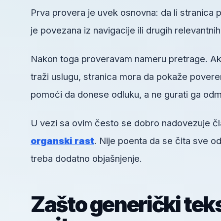
Prva provera je uvek osnovna: da li stranica pos
je povezana iz navigacije ili drugih relevantni
Nakon toga proveravam nameru pretrage. Ako k
traži uslugu, stranica mora da pokaže poveren
pomoći da donese odluku, a ne gurati ga odm
U vezi sa ovim često se dobro nadovezuje č
organski rast
. Nije poenta da se čita sve 
treba dodatno objašnjenje.
Zašto generički tek