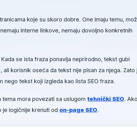
 stranicama koje su skoro dobre. One imaju temu, mo
u, nemaju interne linkove, nemaju dovoljno konkretnih
 Kada se ista fraza ponavlja neprirodno, tekst gubi
li korisnik oseća da tekst nije pisan za njega. Zato 
m nego tekst koji izgleda kao lista SEO fraza.
va tema mora povezati sa uslugom
tehnički SEO
. Ako
 je logičnije krenuti od
on-page SEO
.