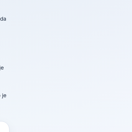
žda
je
 je