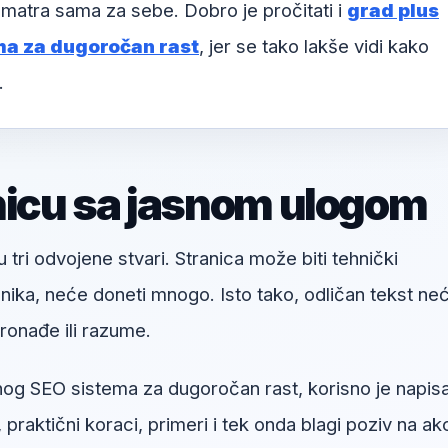
matra sama za sebe. Dobro je pročitati i
grad plus
a za dugoročan rast
, jer se tako lakše vidi kako
.
nicu sa jasnom ulogom
u tri odvojene stvari. Stranica može biti tehnički
snika, neće doneti mnogo. Isto tako, odličan tekst ne
onađe ili razume.
g SEO sistema za dugoročan rast, korisno je napisa
 praktični koraci, primeri i tek onda blagi poziv na akc