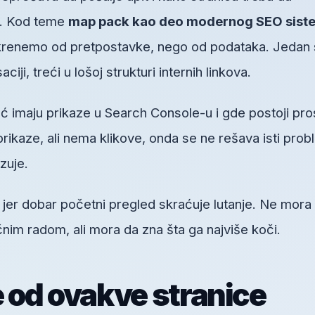
no. Kod teme
map pack kao deo modernog SEO sist
renemo od pretpostavke, nego od podataka. Jedan 
ji, treći u lošoj strukturi internih linkova.
ć imaju prikaze u Search Console-u i gde postoji pro
prikaze, ali nema klikove, onda se ne rešava isti pro
zuje.
, jer dobar početni pregled skraćuje lutanje. Ne mora
im radom, ali mora da zna šta ga najviše koči.
e od ovakve stranice