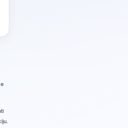
će
ti
iju.