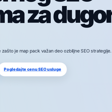
ma za dugo
e zašto je map pack važan deo ozbiljne SEO strategije.
Pogledajte cenu SEO usluge