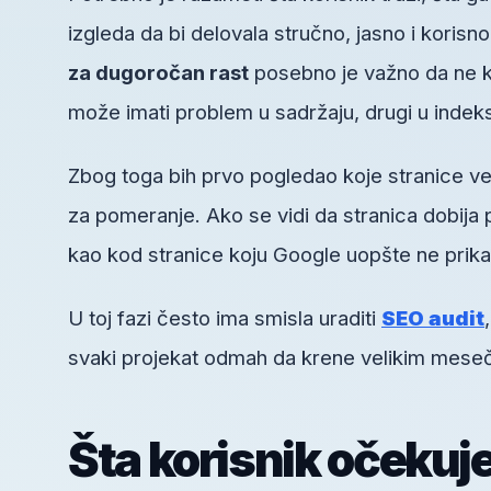
izgleda da bi delovala stručno, jasno i koris
za dugoročan rast
posebno je važno da ne k
može imati problem u sadržaju, drugi u indeksaci
Zbog toga bih prvo pogledao koje stranice ve
za pomeranje. Ako se vidi da stranica dobija 
kao kod stranice koju Google uopšte ne prika
U toj fazi često ima smisla uraditi
SEO audit
svaki projekat odmah da krene velikim mesečn
Šta korisnik očekuj