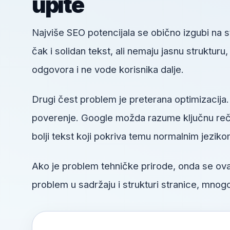
upite
Najviše SEO potencijala se obično izgubi na
čak i solidan tekst, ali nemaju jasnu struktur
odgovora i ne vode korisnika dalje.
Drugi čest problem je preterana optimizacija.
poverenje. Google možda razume ključnu reč, a
bolji tekst koji pokriva temu normalnim jeziko
Ako je problem tehničke prirode, onda se o
problem u sadržaju i strukturi stranice, mnogo