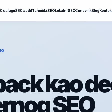
O usluge
SEO audit
Tehnički SEO
Lokalni SEO
Cenovnik
Blog
Kontak
EO
ack kao de
rnog SEO