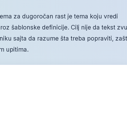
ma za dugoročan rast je tema koju vredi
oz šablonske definicije. Cilj nije da tekst zvu
ku sajta da razume šta treba popraviti, zaš
m upitima.