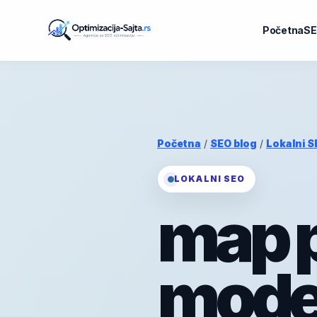
Početna
SE
Početna
/
SEO blog
/
Lokalni S
LOKALNI SEO
map p
mode