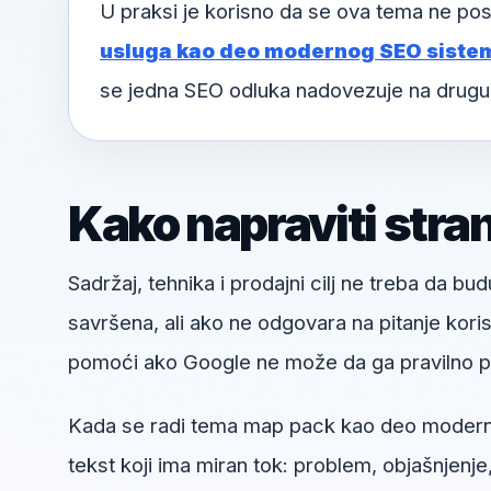
U praksi je korisno da se ova tema ne pos
usluga kao deo modernog SEO sistem
se jedna SEO odluka nadovezuje na drugu
Kako napraviti stra
Sadržaj, tehnika i prodajni cilj ne treba da bud
savršena, ali ako ne odgovara na pitanje kori
pomoći ako Google ne može da ga pravilno pr
Kada se radi tema map pack kao deo moderno
tekst koji ima miran tok: problem, objašnjenje,