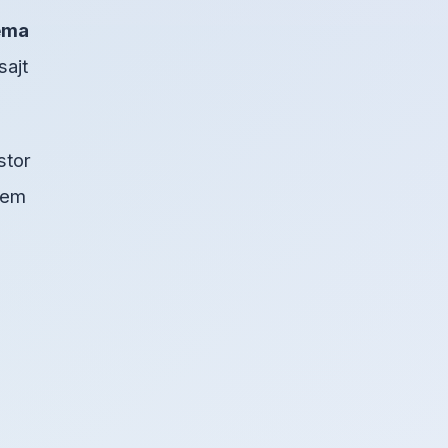
ema
sajt
stor
blem