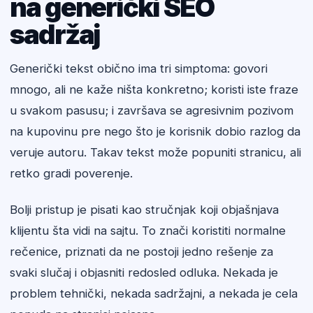
na generički SEO
sadržaj
Generički tekst obično ima tri simptoma: govori
mnogo, ali ne kaže ništa konkretno; koristi iste fraze
u svakom pasusu; i završava se agresivnim pozivom
na kupovinu pre nego što je korisnik dobio razlog da
veruje autoru. Takav tekst može popuniti stranicu, ali
retko gradi poverenje.
Bolji pristup je pisati kao stručnjak koji objašnjava
klijentu šta vidi na sajtu. To znači koristiti normalne
rečenice, priznati da ne postoji jedno rešenje za
svaki slučaj i objasniti redosled odluka. Nekada je
problem tehnički, nekada sadržajni, a nekada je cela