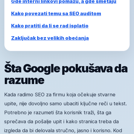
Gde interni linkovi pomažu, a gde smetaju
Kako povezati temu sa SEO auditom
Kako pratiti da li se rad isplatio
Zaključak bez velikih obećanja
Šta Google pokušava da
razume
Kada radimo SEO za firmu koja očekuje stvarne
upite, nije dovoljno samo ubaciti ključne reči u tekst.
Potrebno je razumeti šta korisnik traži, šta ga
sprečava da pošalje upit i kako stranica treba da
izgleda da bi delovala stručno, jasno i korisno. Kod