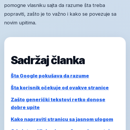
pomogne vlasniku sajta da razume šta treba
popraviti, zašto je to važno i kako se povezuje sa
novim upitima.
Sadržaj članka
Šta Google pokušava da razume
Šta korisnik očekuje od ovakve stranice
Zašto generički tekstovi retko donose
dobre upite
Kako napraviti stranicu sa jasnom ulogom