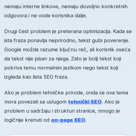
nemaju interne linkove, nemaju dovoljno konkretnih
odgovora i ne vode korisnika dalje.
Drugi čest problem je preterana optimizacija. Kada se
ista fraza ponavlja neprirodno, tekst gubi poverenje.
Google možda razume ključnu reč, ali korisnik oseća
da tekst nije pisan za njega. Zato je bolji tekst koji
pokriva temu normalnim jezikom nego tekst koji
izgleda kao lista SEO fraza.
Ako je problem tehničke prirode, onda se ova tema
mora povezati sa uslugom
tehnički SEO
. Ako je
problem u sadržaju i strukturi stranice, mnogo je
logičnije krenuti od
on-page SEO
.