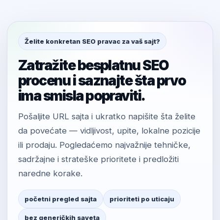
Želite konkretan SEO pravac za vaš sajt?
Zatražite besplatnu SEO
procenu i saznajte šta prvo
ima smisla popraviti.
Pošaljite URL sajta i ukratko napišite šta želite
da povećate — vidljivost, upite, lokalne pozicije
ili prodaju. Pogledaćemo najvažnije tehničke,
sadržajne i strateške prioritete i predložiti
naredne korake.
početni pregled sajta
prioriteti po uticaju
bez generičkih saveta