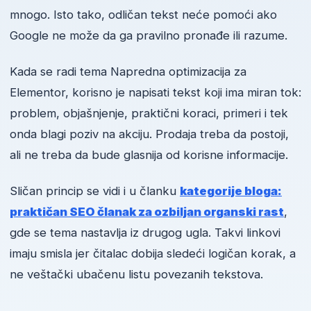
mnogo. Isto tako, odličan tekst neće pomoći ako
Google ne može da ga pravilno pronađe ili razume.
Kada se radi tema Napredna optimizacija za
Elementor, korisno je napisati tekst koji ima miran tok:
problem, objašnjenje, praktični koraci, primeri i tek
onda blagi poziv na akciju. Prodaja treba da postoji,
ali ne treba da bude glasnija od korisne informacije.
Sličan princip se vidi i u članku
kategorije bloga:
praktičan SEO članak za ozbiljan organski rast
,
gde se tema nastavlja iz drugog ugla. Takvi linkovi
imaju smisla jer čitalac dobija sledeći logičan korak, a
ne veštački ubačenu listu povezanih tekstova.