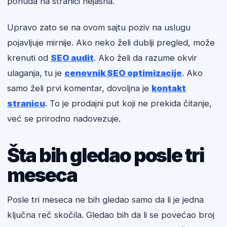
ponuda na stranici nejasna.
Upravo zato se na ovom sajtu poziv na uslugu
pojavljuje mirnije. Ako neko želi dublji pregled, može
krenuti od
SEO audit
. Ako želi da razume okvir
ulaganja, tu je
cenovnik SEO optimizacije
. Ako
samo želi prvi komentar, dovoljna je
kontakt
stranicu
. To je prodajni put koji ne prekida čitanje,
već se prirodno nadovezuje.
Šta bih gledao posle tri
meseca
Posle tri meseca ne bih gledao samo da li je jedna
ključna reč skočila. Gledao bih da li se povećao broj