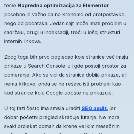
teme
Napredna optimizacija za Elementor
posebno je važno da ne krenemo od pretpostavke,
nego od podataka. Jedan sajt može imati problem u
sadržaju, drugi u indeksaciji, treći u lošoj strukturi
internih linkova.
Zbog toga bih prvo pogledao koje stranice već imaju
prikaze u Search Console-u i gde postoji prostor za
pomeranje. Ako se vidi da stranica dobija prikaze, ali
nema klikove, onda se ne rešava isti problem kao
kod stranice koju Google uopšte ne prikazuje.
U toj fazi često ima smisla uraditi
SEO audit
, jer
dobar početni pregled skraćuje lutanje. Ne mora
svaki projekat odmah da krene velikim mesečnim