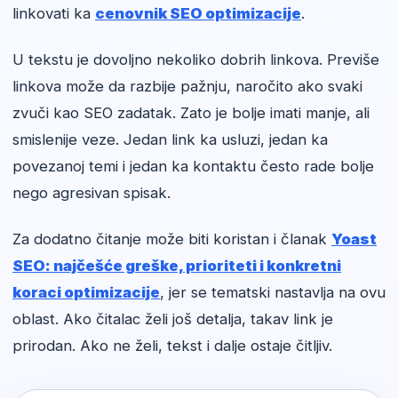
linkovati ka
cenovnik SEO optimizacije
.
U tekstu je dovoljno nekoliko dobrih linkova. Previše
linkova može da razbije pažnju, naročito ako svaki
zvuči kao SEO zadatak. Zato je bolje imati manje, ali
smislenije veze. Jedan link ka usluzi, jedan ka
povezanoj temi i jedan ka kontaktu često rade bolje
nego agresivan spisak.
Za dodatno čitanje može biti koristan i članak
Yoast
SEO: najčešće greške, prioriteti i konkretni
koraci optimizacije
, jer se tematski nastavlja na ovu
oblast. Ako čitalac želi još detalja, takav link je
prirodan. Ako ne želi, tekst i dalje ostaje čitljiv.