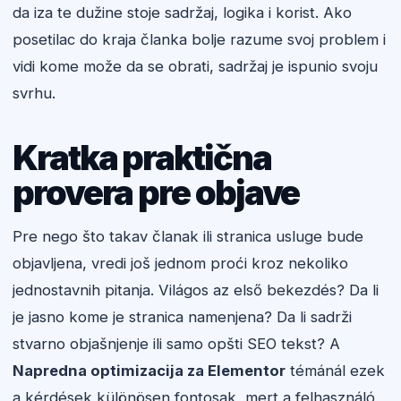
da iza te dužine stoje sadržaj, logika i korist. Ako
posetilac do kraja članka bolje razume svoj problem i
vidi kome može da se obrati, sadržaj je ispunio svoju
svrhu.
Kratka praktična
provera pre objave
Pre nego što takav članak ili stranica usluge bude
objavljena, vredi još jednom proći kroz nekoliko
jednostavnih pitanja. Világos az első bekezdés? Da li
je jasno kome je stranica namenjena? Da li sadrži
stvarno objašnjenje ili samo opšti SEO tekst? A
Napredna optimizacija za Elementor
témánál ezek
a kérdések különösen fontosak, mert a felhasználó