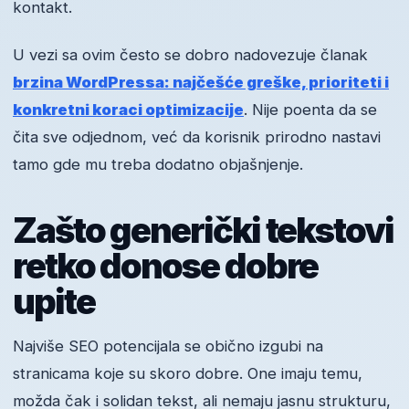
kontakt.
U vezi sa ovim često se dobro nadovezuje članak
brzina WordPressa: najčešće greške, prioriteti i
konkretni koraci optimizacije
. Nije poenta da se
čita sve odjednom, već da korisnik prirodno nastavi
tamo gde mu treba dodatno objašnjenje.
Zašto generički tekstovi
retko donose dobre
upite
Najviše SEO potencijala se obično izgubi na
stranicama koje su skoro dobre. One imaju temu,
možda čak i solidan tekst, ali nemaju jasnu strukturu,