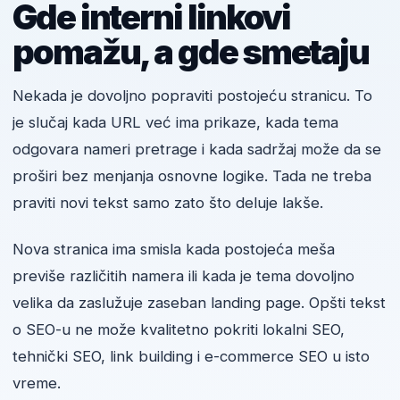
Gde interni linkovi
pomažu, a gde smetaju
Nekada je dovoljno popraviti postojeću stranicu. To
je slučaj kada URL već ima prikaze, kada tema
odgovara nameri pretrage i kada sadržaj može da se
proširi bez menjanja osnovne logike. Tada ne treba
praviti novi tekst samo zato što deluje lakše.
Nova stranica ima smisla kada postojeća meša
previše različitih namera ili kada je tema dovoljno
velika da zaslužuje zaseban landing page. Opšti tekst
o SEO-u ne može kvalitetno pokriti lokalni SEO,
tehnički SEO, link building i e-commerce SEO u isto
vreme.