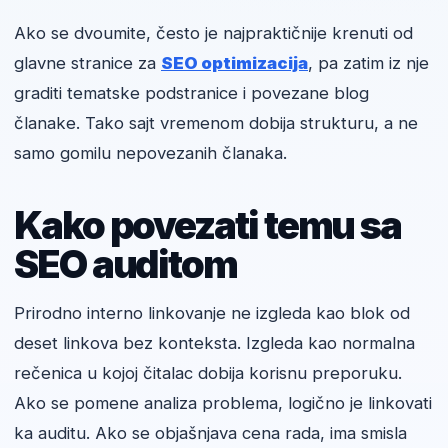
Ako se dvoumite, često je najpraktičnije krenuti od
glavne stranice za
SEO optimizacija
, pa zatim iz nje
graditi tematske podstranice i povezane blog
članake. Tako sajt vremenom dobija strukturu, a ne
samo gomilu nepovezanih članaka.
Kako povezati temu sa
SEO auditom
Prirodno interno linkovanje ne izgleda kao blok od
deset linkova bez konteksta. Izgleda kao normalna
rečenica u kojoj čitalac dobija korisnu preporuku.
Ako se pomene analiza problema, logično je linkovati
ka auditu. Ako se objašnjava cena rada, ima smisla