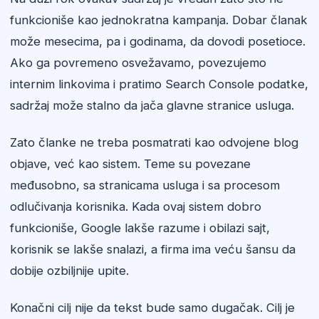
funkcioniše kao jednokratna kampanja. Dobar članak
može mesecima, pa i godinama, da dovodi posetioce.
Ako ga povremeno osvežavamo, povezujemo
internim linkovima i pratimo Search Console podatke,
sadržaj može stalno da jača glavne stranice usluga.
Zato članke ne treba posmatrati kao odvojene blog
objave, već kao sistem. Teme su povezane
međusobno, sa stranicama usluga i sa procesom
odlučivanja korisnika. Kada ovaj sistem dobro
funkcioniše, Google lakše razume i obilazi sajt,
korisnik se lakše snalazi, a firma ima veću šansu da
dobije ozbiljnije upite.
Konačni cilj nije da tekst bude samo dugačak. Cilj je