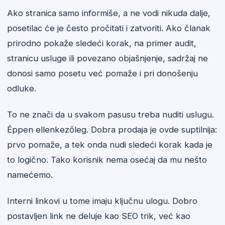
Ako stranica samo informiše, a ne vodi nikuda dalje,
posetilac će je često pročitati i zatvoriti. Ako članak
prirodno pokaže sledeći korak, na primer audit,
stranicu usluge ili povezano objašnjenje, sadržaj ne
donosi samo posetu već pomaže i pri donošenju
odluke.
To ne znači da u svakom pasusu treba nuditi uslugu.
Éppen ellenkezőleg. Dobra prodaja je ovde suptilnija:
prvo pomaže, a tek onda nudi sledeći korak kada je
to logično. Tako korisnik nema osećaj da mu nešto
namećemo.
Interni linkovi u tome imaju ključnu ulogu. Dobro
postavljen link ne deluje kao SEO trik, već kao