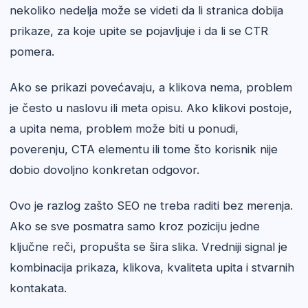
nekoliko nedelja može se videti da li stranica dobija
prikaze, za koje upite se pojavljuje i da li se CTR
pomera.
Ako se prikazi povećavaju, a klikova nema, problem
je često u naslovu ili meta opisu. Ako klikovi postoje,
a upita nema, problem može biti u ponudi,
poverenju, CTA elementu ili tome što korisnik nije
dobio dovoljno konkretan odgovor.
Ovo je razlog zašto SEO ne treba raditi bez merenja.
Ako se sve posmatra samo kroz poziciju jedne
ključne reči, propušta se šira slika. Vredniji signal je
kombinacija prikaza, klikova, kvaliteta upita i stvarnih
kontakata.