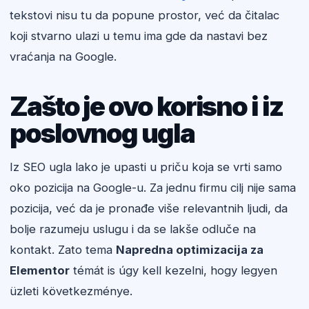
tekstovi nisu tu da popune prostor, već da čitalac
koji stvarno ulazi u temu ima gde da nastavi bez
vraćanja na Google.
Zašto je ovo korisno i iz
poslovnog ugla
Iz SEO ugla lako je upasti u priču koja se vrti samo
oko pozicija na Google-u. Za jednu firmu cilj nije sama
pozicija, već da je pronađe više relevantnih ljudi, da
bolje razumeju uslugu i da se lakše odluče na
kontakt. Zato tema
Napredna optimizacija za
Elementor
témát is úgy kell kezelni, hogy legyen
üzleti következménye.