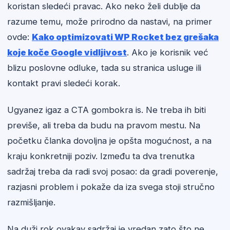
koristan sledeći pravac. Ako neko želi dublje da
razume temu, može prirodno da nastavi, na primer
ovde:
Kako optimizovati WP Rocket bez grešaka
koje koče Google vidljivost
. Ako je korisnik već
blizu poslovne odluke, tada su stranica usluge ili
kontakt pravi sledeći korak.
Ugyanez igaz a CTA gombokra is. Ne treba ih biti
previše, ali treba da budu na pravom mestu. Na
početku članka dovoljna je opšta mogućnost, a na
kraju konkretniji poziv. Između ta dva trenutka
sadržaj treba da radi svoj posao: da gradi poverenje,
razjasni problem i pokaže da iza svega stoji stručno
razmišljanje.
Na duži rok ovakav sadržaj je vredan zato što ne