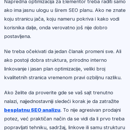
Napredna optimizacija za Elementor treba raditi samo
ako ima jasnu ulogu u širem SEO planu. Ako ne znate
koju stranicu jača, koju nameru pokriva i kako vodi
korisnika dalje, onda verovatno još nije dobro
postavljena.
Ne treba očekivati da jedan članak promeni sve. Ali
ako postoji dobra struktura, prirodno interno
linkovanje i jasan plan optimizacije, veliki broj
kvalitetnih stranica vremenom pravi ozbiljnu razliku.
Ako želite da proverite gde se vaš sajt trenutno
nalazi, najjednostavniji sledeći korak je da zatražite
besplatnu SEO analizu
. To nije agresivan prodajni
potez, već praktičan način da se vidi da li prvo treba
popravljati tehniku, sadržaj, linkove ili samu strukturu