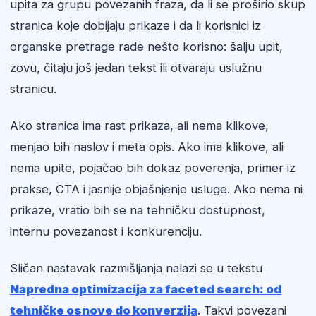
upita za grupu povezanih fraza, da li se proširio skup
stranica koje dobijaju prikaze i da li korisnici iz
organske pretrage rade nešto korisno: šalju upit,
zovu, čitaju još jedan tekst ili otvaraju uslužnu
stranicu.
Ako stranica ima rast prikaza, ali nema klikove,
menjao bih naslov i meta opis. Ako ima klikove, ali
nema upite, pojačao bih dokaz poverenja, primer iz
prakse, CTA i jasnije objašnjenje usluge. Ako nema ni
prikaze, vratio bih se na tehničku dostupnost,
internu povezanost i konkurenciju.
Sličan nastavak razmišljanja nalazi se u tekstu
Napredna optimizacija za faceted search: od
tehničke osnove do konverzija
. Takvi povezani