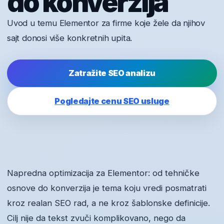
do konverzija
Uvod u temu Elementor za firme koje žele da njihov
sajt donosi više konkretnih upita.
Zatražite SEO analizu
Pogledajte cenu SEO usluge
Napredna optimizacija za Elementor: od tehničke
osnove do konverzija je tema koju vredi posmatrati
kroz realan SEO rad, a ne kroz šablonske definicije.
Cilj nije da tekst zvuči komplikovano, nego da