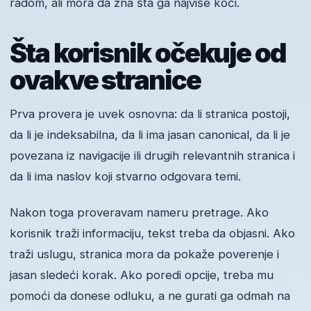
radom, ali mora da zna šta ga najviše koči.
Šta korisnik očekuje od
ovakve stranice
Prva provera je uvek osnovna: da li stranica postoji,
da li je indeksabilna, da li ima jasan canonical, da li je
povezana iz navigacije ili drugih relevantnih stranica i
da li ima naslov koji stvarno odgovara temi.
Nakon toga proveravam nameru pretrage. Ako
korisnik traži informaciju, tekst treba da objasni. Ako
traži uslugu, stranica mora da pokaže poverenje i
jasan sledeći korak. Ako poredi opcije, treba mu
pomoći da donese odluku, a ne gurati ga odmah na