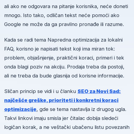
ali ako ne odgovara na pitanje korisnika, neće doneti
mnogo. Isto tako, odličan tekst neće pomoći ako
Google ne može da ga pravilno pronađe ili razume.
Kada se radi tema Napredna optimizacija za lokalni
FAQ, korisno je napisati tekst koji ima miran tok:
problem, objašnjenje, praktični koraci, primeri i tek
onda blagi poziv na akciju. Prodaja treba da postoji,
ali ne treba da bude glasnija od korisne informacije.
Sličan princip se vidi i u članku
SEO za Novi Sad:
najčešće greške, prioriteti i konkretni koraci
optimizacije
, gde se tema nastavlja iz drugog ugla.
Takvi linkovi imaju smisla jer čitalac dobija sledeći
logičan korak, a ne veštački ubačenu listu povezanih