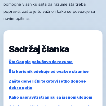
pomogne vlasniku sajta da razume šta treba
popraviti, zašto je to važno i kako se povezuje sa
novim upitima.
Sadržaj članka
Šta Google pokušava da razume
Šta korisnik očekuje od ovakve stranice
Zašto generički tekstovi retko donose
dobre upite
Kako napraviti stranicu sa jasnom ulogom