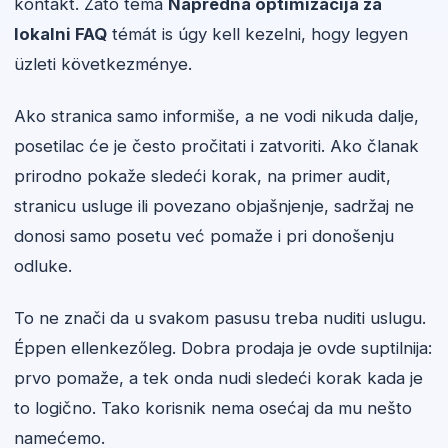
kontakt. Zato tema
Napredna optimizacija za
lokalni FAQ
témát is úgy kell kezelni, hogy legyen
üzleti következménye.
Ako stranica samo informiše, a ne vodi nikuda dalje,
posetilac će je često pročitati i zatvoriti. Ako članak
prirodno pokaže sledeći korak, na primer audit,
stranicu usluge ili povezano objašnjenje, sadržaj ne
donosi samo posetu već pomaže i pri donošenju
odluke.
To ne znači da u svakom pasusu treba nuditi uslugu.
Éppen ellenkezőleg. Dobra prodaja je ovde suptilnija:
prvo pomaže, a tek onda nudi sledeći korak kada je
to logično. Tako korisnik nema osećaj da mu nešto
namećemo.