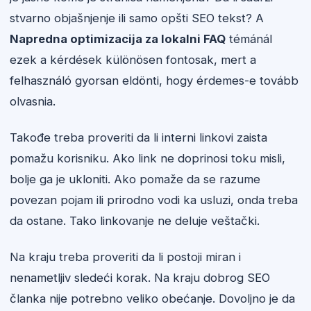
stvarno objašnjenje ili samo opšti SEO tekst? A
Napredna optimizacija za lokalni FAQ
témánál
ezek a kérdések különösen fontosak, mert a
felhasználó gyorsan eldönti, hogy érdemes-e tovább
olvasnia.
Takođe treba proveriti da li interni linkovi zaista
pomažu korisniku. Ako link ne doprinosi toku misli,
bolje ga je ukloniti. Ako pomaže da se razume
povezan pojam ili prirodno vodi ka usluzi, onda treba
da ostane. Tako linkovanje ne deluje veštački.
Na kraju treba proveriti da li postoji miran i
nenametljiv sledeći korak. Na kraju dobrog SEO
članka nije potrebno veliko obećanje. Dovoljno je da