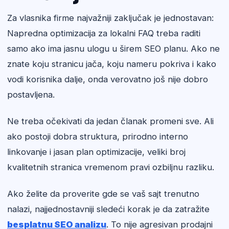
Za vlasnika firme najvažniji zaključak je jednostavan:
Napredna optimizacija za lokalni FAQ treba raditi
samo ako ima jasnu ulogu u širem SEO planu. Ako ne
znate koju stranicu jača, koju nameru pokriva i kako
vodi korisnika dalje, onda verovatno još nije dobro
postavljena.
Ne treba očekivati da jedan članak promeni sve. Ali
ako postoji dobra struktura, prirodno interno
linkovanje i jasan plan optimizacije, veliki broj
kvalitetnih stranica vremenom pravi ozbiljnu razliku.
Ako želite da proverite gde se vaš sajt trenutno
nalazi, najjednostavniji sledeći korak je da zatražite
besplatnu SEO analizu
. To nije agresivan prodajni