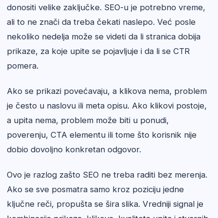
donositi velike zaključke. SEO-u je potrebno vreme,
ali to ne znači da treba čekati naslepo. Već posle
nekoliko nedelja može se videti da li stranica dobija
prikaze, za koje upite se pojavljuje i da li se CTR
pomera.
Ako se prikazi povećavaju, a klikova nema, problem
je često u naslovu ili meta opisu. Ako klikovi postoje,
a upita nema, problem može biti u ponudi,
poverenju, CTA elementu ili tome što korisnik nije
dobio dovoljno konkretan odgovor.
Ovo je razlog zašto SEO ne treba raditi bez merenja.
Ako se sve posmatra samo kroz poziciju jedne
ključne reči, propušta se šira slika. Vredniji signal je