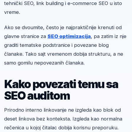
tehnički SEO, link building i e-commerce SEO u isto
vreme.
Ako se dvoumite, često je najpraktičnije krenuti od
glavne stranice za
SEO optimizacija
, pa zatim iz nje
graditi tematske podstranice i povezane blog
članake. Tako sajt vremenom dobija strukturu, a ne
samo gomilu nepovezanih članaka.
Kako povezati temu sa
SEO auditom
Prirodno interno linkovanje ne izgleda kao blok od
deset linkova bez konteksta. Izgleda kao normalna
rečenica u kojoj čitalac dobija korisnu preporuku.