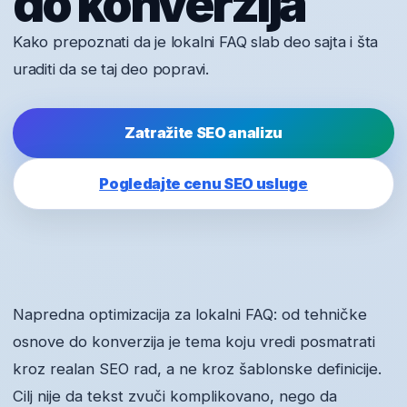
do konverzija
Kako prepoznati da je lokalni FAQ slab deo sajta i šta
uraditi da se taj deo popravi.
Zatražite SEO analizu
Pogledajte cenu SEO usluge
Napredna optimizacija za lokalni FAQ: od tehničke
osnove do konverzija je tema koju vredi posmatrati
kroz realan SEO rad, a ne kroz šablonske definicije.
Cilj nije da tekst zvuči komplikovano, nego da