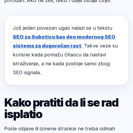
prirodan. Ako ne želi, tekst i dalje ostaje čitljiv.
Još jedan povezan ugao nalazi se u tekstu
SEO za Suboticu kao deo modernog SEO
sistema za dugoročan rast
. Takve veze su
korisne kada pomažu čitaocu da nastavi
istraživanje, a ne kada postoje samo zbog
SEO signala.
Kako pratiti da li se rad
isplatio
Posle objave ili izmene stranice ne treba odmah