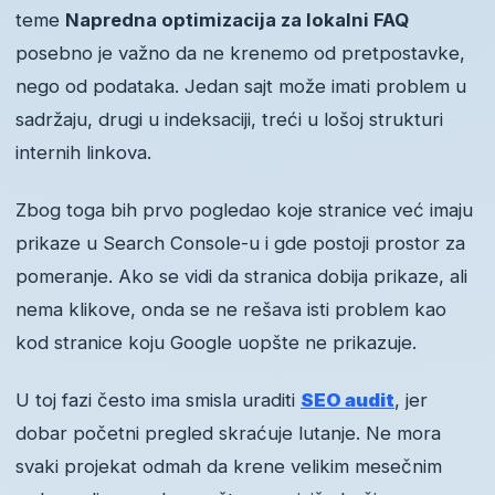
teme
Napredna optimizacija za lokalni FAQ
posebno je važno da ne krenemo od pretpostavke,
nego od podataka. Jedan sajt može imati problem u
sadržaju, drugi u indeksaciji, treći u lošoj strukturi
internih linkova.
Zbog toga bih prvo pogledao koje stranice već imaju
prikaze u Search Console-u i gde postoji prostor za
pomeranje. Ako se vidi da stranica dobija prikaze, ali
nema klikove, onda se ne rešava isti problem kao
kod stranice koju Google uopšte ne prikazuje.
U toj fazi često ima smisla uraditi
SEO audit
, jer
dobar početni pregled skraćuje lutanje. Ne mora
svaki projekat odmah da krene velikim mesečnim