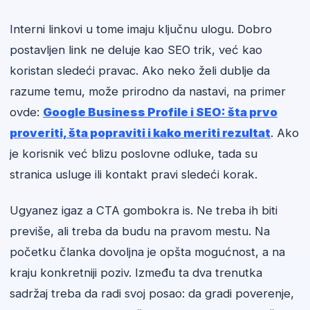
Interni linkovi u tome imaju ključnu ulogu. Dobro
postavljen link ne deluje kao SEO trik, već kao
koristan sledeći pravac. Ako neko želi dublje da
razume temu, može prirodno da nastavi, na primer
ovde:
Google Business Profile i SEO: šta prvo
proveriti, šta popraviti i kako meriti rezultat
. Ako
je korisnik već blizu poslovne odluke, tada su
stranica usluge ili kontakt pravi sledeći korak.
Ugyanez igaz a CTA gombokra is. Ne treba ih biti
previše, ali treba da budu na pravom mestu. Na
početku članka dovoljna je opšta mogućnost, a na
kraju konkretniji poziv. Između ta dva trenutka
sadržaj treba da radi svoj posao: da gradi poverenje,