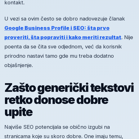
kontakt.
U vezi sa ovim često se dobro nadovezuje članak
Google Business Profile i SEO: šta prvo
proveriti, šta popraviti i kako meriti rezultat
. Nije
poenta da se čita sve odjednom, već da korisnik
prirodno nastavi tamo gde mu treba dodatno
objašnjenje.
Zašto generički tekstovi
retko donose dobre
upite
Najviše SEO potencijala se obično izgubi na
stranicama koje su skoro dobre. One imaju temu,