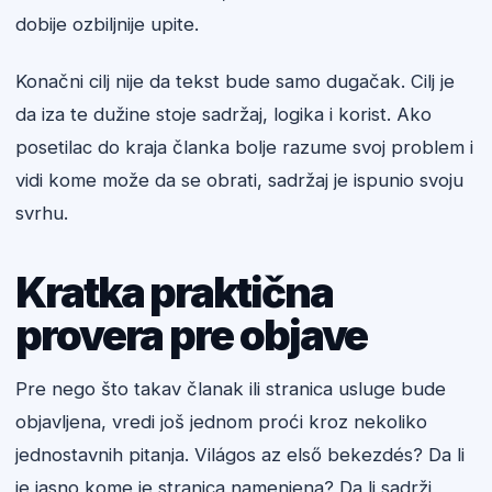
dobije ozbiljnije upite.
Konačni cilj nije da tekst bude samo dugačak. Cilj je
da iza te dužine stoje sadržaj, logika i korist. Ako
posetilac do kraja članka bolje razume svoj problem i
vidi kome može da se obrati, sadržaj je ispunio svoju
svrhu.
Kratka praktična
provera pre objave
Pre nego što takav članak ili stranica usluge bude
objavljena, vredi još jednom proći kroz nekoliko
jednostavnih pitanja. Világos az első bekezdés? Da li
je jasno kome je stranica namenjena? Da li sadrži