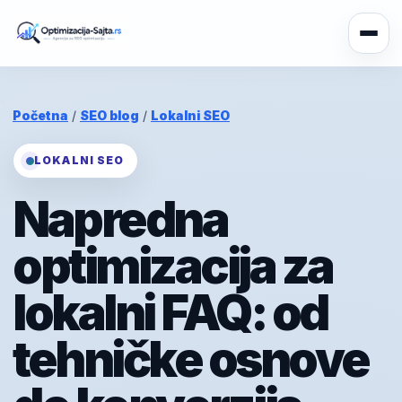
Početna
/
SEO blog
/
Lokalni SEO
LOKALNI SEO
Napredna
optimizacija za
lokalni FAQ: od
tehničke osnove