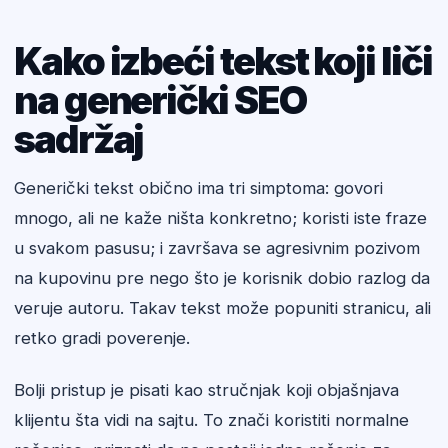
Kako izbeći tekst koji liči
na generički SEO
sadržaj
Generički tekst obično ima tri simptoma: govori
mnogo, ali ne kaže ništa konkretno; koristi iste fraze
u svakom pasusu; i završava se agresivnim pozivom
na kupovinu pre nego što je korisnik dobio razlog da
veruje autoru. Takav tekst može popuniti stranicu, ali
retko gradi poverenje.
Bolji pristup je pisati kao stručnjak koji objašnjava
klijentu šta vidi na sajtu. To znači koristiti normalne