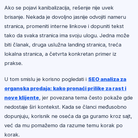
Ako se pojavi kanibalizacija, rešenje nije uvek
brisanje. Nekada je dovoljno jasnije odvojiti nameru
stranica, promeniti interne linkove i dopuniti tekst
tako da svaka stranica ima svoju ulogu. Jedna može
biti članak, druga uslužna landing stranica, treća
lokalna stranica, a četvrta konkretan primer iz
prakse.
U tom smislu je korisno pogledati i
SEO analiza za
organska prodaja: kako pronaći prilike za rast i
nove klijente
, jer povezana tema često pokaže gde
nedostaje širi kontekst. Kada se članci međusobno
dopunjuju, korisnik ne oseća da ga guramo kroz sajt,
već da mu pomažemo da razume temu korak po
korak.