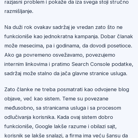
razjasni problem i pokaže da iza svega stoji stručno
razmišljanje.
Na duži rok ovakav sadržaj je vredan zato što ne
funkcioniše kao jednokratna kampanja. Dobar članak
može mesecima, pa i godinama, da dovodi posetioce.
Ako ga povremeno osvežavamo, povezujemo
internim linkovima i pratimo Search Console podatke,
sadržaj može stalno da jača glavne stranice usluga.
Zato članke ne treba posmatrati kao odvojene blog
objave, već kao sistem. Teme su povezane
međusobno, sa stranicama usluga i sa procesom
odlučivanja korisnika. Kada ovaj sistem dobro
funkcioniše, Google lakše razume i obilazi sajt,
korisnik se lakše snalazi, a firma ima veću šansu da