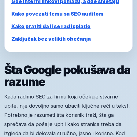
Gde interni linkovi pomažu, a gde smetaju
Kako povezati temu sa SEO auditom
Kako pratiti da li se rad isplatio
Zaključak bez velikih obećanja
Šta Google pokušava da
razume
Kada radimo SEO za firmu koja očekuje stvarne
upite, nije dovoljno samo ubaciti ključne reči u tekst.
Potrebno je razumeti šta korisnik traži, šta ga
sprečava da pošalje upit i kako stranica treba da
izgleda da bi delovala stručno, jasno i korisno. Kod