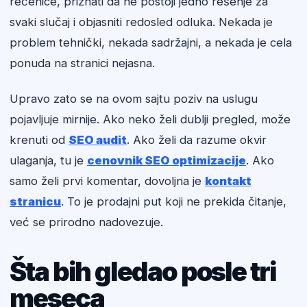
rečenice, priznati da ne postoji jedno rešenje za
svaki slučaj i objasniti redosled odluka. Nekada je
problem tehnički, nekada sadržajni, a nekada je cela
ponuda na stranici nejasna.
Upravo zato se na ovom sajtu poziv na uslugu
pojavljuje mirnije. Ako neko želi dublji pregled, može
krenuti od
SEO audit
. Ako želi da razume okvir
ulaganja, tu je
cenovnik SEO optimizacije
. Ako
samo želi prvi komentar, dovoljna je
kontakt
stranicu
. To je prodajni put koji ne prekida čitanje,
već se prirodno nadovezuje.
Šta bih gledao posle tri
meseca