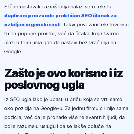
Sličan nastavak razmišljanja nalazi se u tekstu
duplirani proizvodi: praktičan SEO članak za
ozbiljan organski rast
. Takvi povezani tekstovi nisu
tu da popune prostor, već da čitalac koji stvarno
ulazi u temu ima gde da nastavi bez vraćanja na
Google.
Zašto je ovo korisno i iz
poslovnog ugla
Iz SEO ugla lako je upasti u priču koja se vrti samo
oko pozicija na Google-u. Za jednu firmu cilj nije sama
pozicija, već da je pronađe više relevantnih ljudi, da
bolje razumeju uslugu i da se lakše odluče na