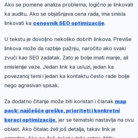
Ako se pomene analiza problema, logično je linkovati
ka auditu. Ako se objašnjava cena rada, ima smisla
linkovati ka
cenovnik SEO optimizacije
.
U tekstu je dovoljno nekoliko dobrih linkova. Previše
linkova može da razbije pažnju, naročito ako svaki
zvuči kao SEO zadatak. Zato je bolje imati manje, ali
smislenije veze. Jedan link ka usluzi, jedan ka
povezanoj temi i jedan ka kontaktu često rade bolje
nego agresivan spisak.
Za dodatno čitanje može biti koristan i članak
map
pack: najčešće greške, prioriteti i konkretni
koraci optimizacije
, jer se tematski nastavlja na ovu
oblast. Ako čitalac želi još detalja, takav link je