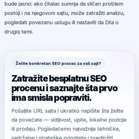
bude jasno: ako čitalac sumnja da sličan problem
postoji i na njegovom sajtu, može zatražiti analizu,
pogledati povezanu uslugu ili nastaviti da čita o
drugoj temi.
Želite konkretan SEO pravac za vaš sajt?
Zatražite besplatnu SEO
procenu i saznajte šta prvo
ima smisla popraviti.
Pošaljite URL sajta i ukratko napišite šta želite
da povećate — vidljivost, upite, lokalne pozicije
ili prodaju. Pogledaćemo najvažnije tehničke,
sadržajne i strateške prioritete i predložiti