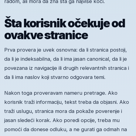
radom, ali mora da zna šta ga najviše koči.
Šta korisnik očekuje od
ovakve stranice
Prva provera je uvek osnovna: da li stranica postoji,
da li je indeksabilna, da li ima jasan canonical, da li je
povezana iz navigacije ili drugih relevantnih stranica i
da li ima naslov koji stvarno odgovara temi.
Nakon toga proveravam nameru pretrage. Ako
korisnik traži informaciju, tekst treba da objasni. Ako
traži uslugu, stranica mora da pokaže poverenje i
jasan sledeći korak. Ako poredi opcije, treba mu
pomoći da donese odluku, a ne gurati ga odmah na