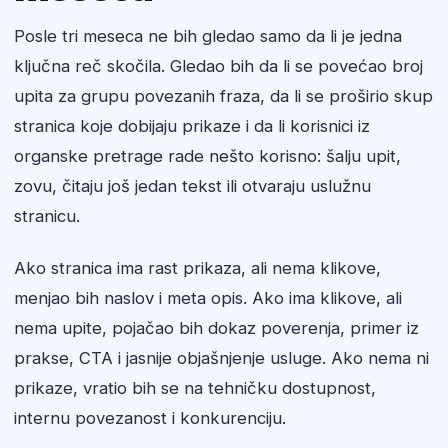
Posle tri meseca ne bih gledao samo da li je jedna
ključna reč skočila. Gledao bih da li se povećao broj
upita za grupu povezanih fraza, da li se proširio skup
stranica koje dobijaju prikaze i da li korisnici iz
organske pretrage rade nešto korisno: šalju upit,
zovu, čitaju još jedan tekst ili otvaraju uslužnu
stranicu.
Ako stranica ima rast prikaza, ali nema klikove,
menjao bih naslov i meta opis. Ako ima klikove, ali
nema upite, pojačao bih dokaz poverenja, primer iz
prakse, CTA i jasnije objašnjenje usluge. Ako nema ni
prikaze, vratio bih se na tehničku dostupnost,
internu povezanost i konkurenciju.