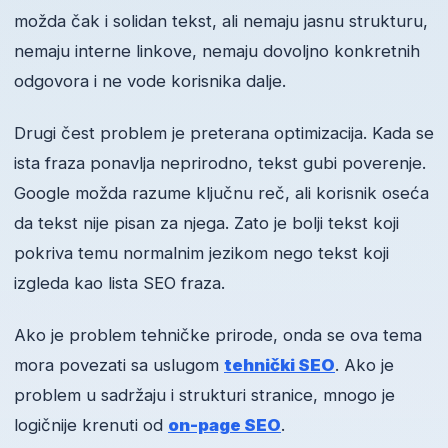
možda čak i solidan tekst, ali nemaju jasnu strukturu,
nemaju interne linkove, nemaju dovoljno konkretnih
odgovora i ne vode korisnika dalje.
Drugi čest problem je preterana optimizacija. Kada se
ista fraza ponavlja neprirodno, tekst gubi poverenje.
Google možda razume ključnu reč, ali korisnik oseća
da tekst nije pisan za njega. Zato je bolji tekst koji
pokriva temu normalnim jezikom nego tekst koji
izgleda kao lista SEO fraza.
Ako je problem tehničke prirode, onda se ova tema
mora povezati sa uslugom
tehnički SEO
. Ako je
problem u sadržaju i strukturi stranice, mnogo je
logičnije krenuti od
on-page SEO
.