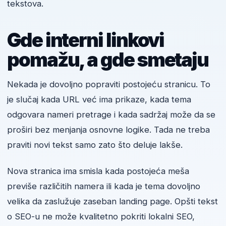
tekstova.
Gde interni linkovi
pomažu, a gde smetaju
Nekada je dovoljno popraviti postojeću stranicu. To
je slučaj kada URL već ima prikaze, kada tema
odgovara nameri pretrage i kada sadržaj može da se
proširi bez menjanja osnovne logike. Tada ne treba
praviti novi tekst samo zato što deluje lakše.
Nova stranica ima smisla kada postojeća meša
previše različitih namera ili kada je tema dovoljno
velika da zaslužuje zaseban landing page. Opšti tekst
o SEO-u ne može kvalitetno pokriti lokalni SEO,