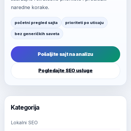
naredne korake.
početni pregled sajta
prioriteti po uticaju
bez generičkih saveta
Pošaljite sajt na analizu
Pogledajte SEO usluge
Kategorija
Lokalni SEO