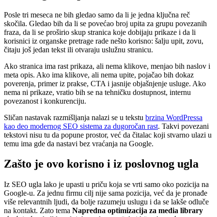
Posle tri meseca ne bih gledao samo da li je jedna ključna reč
skočila. Gledao bih da li se povećao broj upita za grupu povezanih
fraza, da li se proširio skup stranica koje dobijaju prikaze i da li
korisnici iz organske pretrage rade nešto korisno: šalju upit, zovu,
čitaju još jedan tekst ili otvaraju uslužnu stranicu.
Ako stranica ima rast prikaza, ali nema klikove, menjao bih naslov i
meta opis. Ako ima klikove, ali nema upite, pojačao bih dokaz
poverenja, primer iz prakse, CTA i jasnije objašnjenje usluge. Ako
nema ni prikaze, vratio bih se na tehničku dostupnost, internu
povezanost i konkurenciju.
Sličan nastavak razmišljanja nalazi se u tekstu
brzina WordPressa
kao deo modernog SEO sistema za dugoročan rast
. Takvi povezani
tekstovi nisu tu da popune prostor, već da čitalac koji stvarno ulazi u
temu ima gde da nastavi bez vraćanja na Google.
Zašto je ovo korisno i iz poslovnog ugla
Iz SEO ugla lako je upasti u priču koja se vrti samo oko pozicija na
Google-u. Za jednu firmu cilj nije sama pozicija, već da je pronađe
više relevantnih ljudi, da bolje razumeju uslugu i da se lakše odluče
na kontakt. Zato tema
Napredna optimizacija za media library