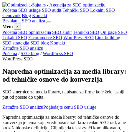
Početna
SEO usluge
SEO audit
Tehnički SEO
Lokalni SEO
Cenovnik
Blog
Kontakt
Besplatna SEO analiza
Meni
×
Početna
SEO optimizacija
SEO audit
Tehnički SEO
On-page SEO
Lokalni SEO
E-commerce SEO
WordPress SEO
Link building
SEO strategija
SEO blog
Kontakt
Zatražite SEO analizu
Početna
/
SEO blog
/
WordPress SEO
WordPress SEO
Napredna optimizacija za media library:
od tehničke osnove do konverzija
SEO smernice za media library, napisane za firme koje žele jasniji
put od posete do upita.
Zatražite SEO analizu
Pogledajte cenu SEO usluge
Napredna optimizacija za media library: od tehničke osnove do
konverzija je tema koju vredi posmatrati kroz realan SEO rad, a ne
kroz šablonske definicije. Cilj nije da tekst zvuči komplikovano,