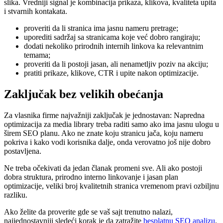
slika. Vredniji signal je kombinacija prikaza, klikova, kvaliteta upita
i stvarnih kontakata.
proveriti da li stranica ima jasnu nameru pretrage;
uporediti sadržaj sa stranicama koje već dobro rangiraju;
dodati nekoliko prirodnih internih linkova ka relevantnim
temama;
proveriti da li postoji jasan, ali nenametljiv poziv na akciju;
pratiti prikaze, klikove, CTR i upite nakon optimizacije.
Zaključak bez velikih obećanja
Za vlasnika firme najvažniji zaključak je jednostavan: Napredna
optimizacija za media library treba raditi samo ako ima jasnu ulogu u
širem SEO planu. Ako ne znate koju stranicu jača, koju nameru
pokriva i kako vodi korisnika dalje, onda verovatno još nije dobro
postavljena.
Ne treba očekivati da jedan članak promeni sve. Ali ako postoji
dobra struktura, prirodno interno linkovanje i jasan plan
optimizacije, veliki broj kvalitetnih stranica vremenom pravi ozbiljnu
razliku.
Ako želite da proverite gde se vaš sajt trenutno nalazi,
najjednostavniji sledeći korak je da zatražite
besplatnu SEO analizu
.