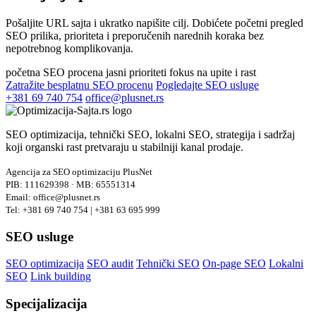
Pošaljite URL sajta i ukratko napišite cilj. Dobićete početni pregled
SEO prilika, prioriteta i preporučenih narednih koraka bez
nepotrebnog komplikovanja.
početna SEO procena
jasni prioriteti
fokus na upite i rast
Zatražite besplatnu SEO procenu
Pogledajte SEO usluge
+381 69 740 754
office@plusnet.rs
SEO optimizacija, tehnički SEO, lokalni SEO, strategija i sadržaj
koji organski rast pretvaraju u stabilniji kanal prodaje.
Agencija za SEO optimizaciju PlusNet
PIB: 111629398 · MB: 65551314
Email: office@plusnet.rs
Tel: +381 69 740 754 | +381 63 695 999
SEO usluge
SEO optimizacija
SEO audit
Tehnički SEO
On-page SEO
Lokalni
SEO
Link building
Specijalizacija