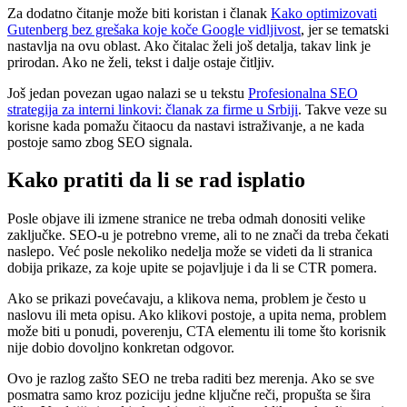
Za dodatno čitanje može biti koristan i članak
Kako optimizovati
Gutenberg bez grešaka koje koče Google vidljivost
, jer se tematski
nastavlja na ovu oblast. Ako čitalac želi još detalja, takav link je
prirodan. Ako ne želi, tekst i dalje ostaje čitljiv.
Još jedan povezan ugao nalazi se u tekstu
Profesionalna SEO
strategija za interni linkovi: članak za firme u Srbiji
. Takve veze su
korisne kada pomažu čitaocu da nastavi istraživanje, a ne kada
postoje samo zbog SEO signala.
Kako pratiti da li se rad isplatio
Posle objave ili izmene stranice ne treba odmah donositi velike
zaključke. SEO-u je potrebno vreme, ali to ne znači da treba čekati
naslepo. Već posle nekoliko nedelja može se videti da li stranica
dobija prikaze, za koje upite se pojavljuje i da li se CTR pomera.
Ako se prikazi povećavaju, a klikova nema, problem je često u
naslovu ili meta opisu. Ako klikovi postoje, a upita nema, problem
može biti u ponudi, poverenju, CTA elementu ili tome što korisnik
nije dobio dovoljno konkretan odgovor.
Ovo je razlog zašto SEO ne treba raditi bez merenja. Ako se sve
posmatra samo kroz poziciju jedne ključne reči, propušta se šira