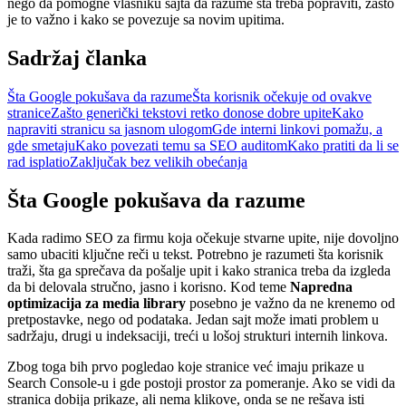
nego da pomogne vlasniku sajta da razume šta treba popraviti, zašto
je to važno i kako se povezuje sa novim upitima.
Sadržaj članka
Šta Google pokušava da razume
Šta korisnik očekuje od ovakve
stranice
Zašto generički tekstovi retko donose dobre upite
Kako
napraviti stranicu sa jasnom ulogom
Gde interni linkovi pomažu, a
gde smetaju
Kako povezati temu sa SEO auditom
Kako pratiti da li se
rad isplatio
Zaključak bez velikih obećanja
Šta Google pokušava da razume
Kada radimo SEO za firmu koja očekuje stvarne upite, nije dovoljno
samo ubaciti ključne reči u tekst. Potrebno je razumeti šta korisnik
traži, šta ga sprečava da pošalje upit i kako stranica treba da izgleda
da bi delovala stručno, jasno i korisno. Kod teme
Napredna
optimizacija za media library
posebno je važno da ne krenemo od
pretpostavke, nego od podataka. Jedan sajt može imati problem u
sadržaju, drugi u indeksaciji, treći u lošoj strukturi internih linkova.
Zbog toga bih prvo pogledao koje stranice već imaju prikaze u
Search Console-u i gde postoji prostor za pomeranje. Ako se vidi da
stranica dobija prikaze, ali nema klikove, onda se ne rešava isti