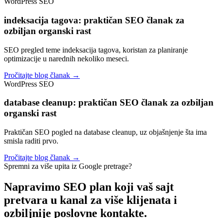
WordPress SEO
indeksacija tagova: praktičan SEO članak za
ozbiljan organski rast
SEO pregled teme indeksacija tagova, koristan za planiranje
optimizacije u narednih nekoliko meseci.
Pročitajte blog članak →
WordPress SEO
database cleanup: praktičan SEO članak za ozbiljan
organski rast
Praktičan SEO pogled na database cleanup, uz objašnjenje šta ima
smisla raditi prvo.
Pročitajte blog članak →
Spremni za više upita iz Google pretrage?
Napravimo SEO plan koji vaš sajt
pretvara u kanal za
više klijenata i
ozbiljnije poslovne kontakte.