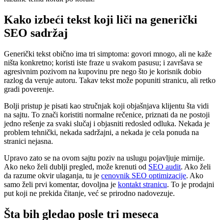
Kako izbeći tekst koji liči na generički
SEO sadržaj
Generički tekst obično ima tri simptoma: govori mnogo, ali ne kaže
ništa konkretno; koristi iste fraze u svakom pasusu; i završava se
agresivnim pozivom na kupovinu pre nego što je korisnik dobio
razlog da veruje autoru. Takav tekst može popuniti stranicu, ali retko
gradi poverenje.
Bolji pristup je pisati kao stručnjak koji objašnjava klijentu šta vidi
na sajtu. To znači koristiti normalne rečenice, priznati da ne postoji
jedno rešenje za svaki slučaj i objasniti redosled odluka. Nekada je
problem tehnički, nekada sadržajni, a nekada je cela ponuda na
stranici nejasna.
Upravo zato se na ovom sajtu poziv na uslugu pojavljuje mirnije.
Ako neko želi dublji pregled, može krenuti od
SEO audit
. Ako želi
da razume okvir ulaganja, tu je
cenovnik SEO optimizacije
. Ako
samo želi prvi komentar, dovoljna je
kontakt stranicu
. To je prodajni
put koji ne prekida čitanje, već se prirodno nadovezuje.
Šta bih gledao posle tri meseca