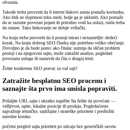
olvasnia.
Takođe treba proveriti da li interni linkovi zaista pomažu korisniku.
Ako link ne doprinosi toku misli, bolje ga je ukloniti. Ako pomaže
da se razume povezan pojam ili prirodno vodi ka usluzi, onda treba
da ostane. Tako linkovanje ne deluje veštački.
Na kraju treba proveriti da li postoji miran i nenametljiv sledeći
korak. Na kraju dobrog SEO članka nije potrebno veliko obećanje.
Dovoljno je da bude jasno: ako čitalac sumnja da sličan problem
postoji i na njegovom sajtu, može zatražiti analizu, pogledati
povezanu uslugu ili nastaviti da čita o drugoj temi.
Želite konkretan SEO pravac za vaš sajt?
Zatražite besplatnu SEO procenu i
saznajte šta prvo ima smisla popraviti.
Pošaljite URL sajta i ukratko napišite šta želite da povećate —
vidljivost, upite, lokalne pozicije ili prodaju. Pogledaćemo
najvažnije tehničke, sadržajne i strateške prioritete i predložiti
naredne korake.
početni pregled sajta
prioriteti po uticaju
bez generičkih saveta