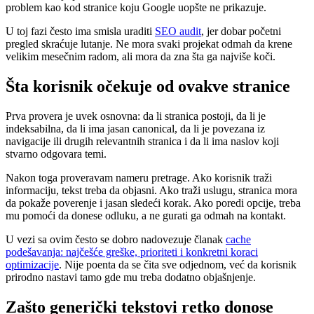
problem kao kod stranice koju Google uopšte ne prikazuje.
U toj fazi često ima smisla uraditi
SEO audit
, jer dobar početni
pregled skraćuje lutanje. Ne mora svaki projekat odmah da krene
velikim mesečnim radom, ali mora da zna šta ga najviše koči.
Šta korisnik očekuje od ovakve stranice
Prva provera je uvek osnovna: da li stranica postoji, da li je
indeksabilna, da li ima jasan canonical, da li je povezana iz
navigacije ili drugih relevantnih stranica i da li ima naslov koji
stvarno odgovara temi.
Nakon toga proveravam nameru pretrage. Ako korisnik traži
informaciju, tekst treba da objasni. Ako traži uslugu, stranica mora
da pokaže poverenje i jasan sledeći korak. Ako poredi opcije, treba
mu pomoći da donese odluku, a ne gurati ga odmah na kontakt.
U vezi sa ovim često se dobro nadovezuje članak
cache
podešavanja: najčešće greške, prioriteti i konkretni koraci
optimizacije
. Nije poenta da se čita sve odjednom, već da korisnik
prirodno nastavi tamo gde mu treba dodatno objašnjenje.
Zašto generički tekstovi retko donose