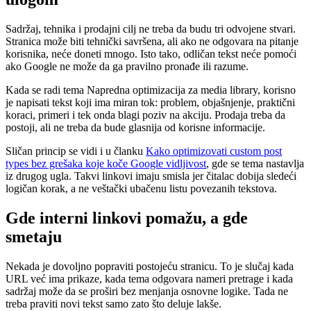
Sadržaj, tehnika i prodajni cilj ne treba da budu tri odvojene stvari.
Stranica može biti tehnički savršena, ali ako ne odgovara na pitanje
korisnika, neće doneti mnogo. Isto tako, odličan tekst neće pomoći
ako Google ne može da ga pravilno pronađe ili razume.
Kada se radi tema Napredna optimizacija za media library, korisno
je napisati tekst koji ima miran tok: problem, objašnjenje, praktični
koraci, primeri i tek onda blagi poziv na akciju. Prodaja treba da
postoji, ali ne treba da bude glasnija od korisne informacije.
Sličan princip se vidi i u članku
Kako optimizovati custom post
types bez grešaka koje koče Google vidljivost
, gde se tema nastavlja
iz drugog ugla. Takvi linkovi imaju smisla jer čitalac dobija sledeći
logičan korak, a ne veštački ubačenu listu povezanih tekstova.
Gde interni linkovi pomažu, a gde
smetaju
Nekada je dovoljno popraviti postojeću stranicu. To je slučaj kada
URL već ima prikaze, kada tema odgovara nameri pretrage i kada
sadržaj može da se proširi bez menjanja osnovne logike. Tada ne
treba praviti novi tekst samo zato što deluje lakše.