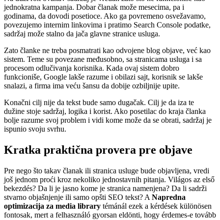
jednokratna kampanja. Dobar članak može mesecima, pa i
godinama, da dovodi posetioce. Ako ga povremeno osvežavamo,
povezujemo internim linkovima i pratimo Search Console podatke,
sadržaj može stalno da jača glavne stranice usluga.
Zato članke ne treba posmatrati kao odvojene blog objave, već kao
sistem. Teme su povezane međusobno, sa stranicama usluga i sa
procesom odlučivanja korisnika. Kada ovaj sistem dobro
funkcioniše, Google lakše razume i obilazi sajt, korisnik se lakše
snalazi, a firma ima veću šansu da dobije ozbiljnije upite.
Konačni cilj nije da tekst bude samo dugačak. Cilj je da iza te
dužine stoje sadržaj, logika i korist. Ako posetilac do kraja članka
bolje razume svoj problem i vidi kome može da se obrati, sadržaj je
ispunio svoju svrhu.
Kratka praktična provera pre objave
Pre nego što takav članak ili stranica usluge bude objavljena, vredi
još jednom proći kroz nekoliko jednostavnih pitanja. Világos az első
bekezdés? Da li je jasno kome je stranica namenjena? Da li sadrži
stvarno objašnjenje ili samo opšti SEO tekst? A
Napredna
optimizacija za media library
témánál ezek a kérdések különösen
fontosak, mert a felhasználó gyorsan eldönti, hogy érdemes-e tovább