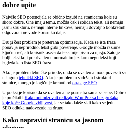
dobre upite
Najviše SEO potencijala se obično izgubi na stranicama koje su
skoro dobre. One imaju temu, možda čak i solidan tekst, ali nemaju
jasnu strukturu, nemaju interne linkove, nemaju dovoljno konkretnih
odgovora i ne vode korisnika dalje.
Drugi čest problem je preterana optimizacija. Kada se ista fraza
ponavlja neprirodno, tekst gubi poverenje. Google možda razume
ključnu reč, ali korisnik oseća da tekst nije pisan za njega. Zato je
bolji tekst koji pokriva temu normalnim jezikom nego tekst koji
izgleda kao lista SEO fraza.
Ako je problem tehničke prirode, onda se ova tema mora povezati sa
uslugom
tehnički SEO
. Ako je problem u sadržaju i strukturi
stranice, mnogo je logičnije krenuti od
on-page SEO
.
U praksi je korisno da se ova tema ne posmatra sama za sebe. Dobro
je pročitati i
Kako optimizovati redizajn WordPressa bez grešaka
koje koče Google vidljivost
, jer se tako lakše vidi kako se jedna
SEO odluka nadovezuje na drugu.
Kako napraviti stranicu sa jasnom
ulogom