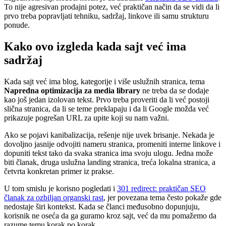
To nije agresivan prodajni potez, već praktičan način da se vidi da li
prvo treba popravljati tehniku, sadržaj, linkove ili samu strukturu
ponude.
Kako ovo izgleda kada sajt već ima
sadržaj
Kada sajt već ima blog, kategorije i više uslužnih stranica, tema
Napredna optimizacija za media library
ne treba da se dodaje
kao još jedan izolovan tekst. Prvo treba proveriti da li već postoji
slična stranica, da li se teme preklapaju i da li Google možda već
prikazuje pogrešan URL za upite koji su nam važni.
Ako se pojavi kanibalizacija, rešenje nije uvek brisanje. Nekada je
dovoljno jasnije odvojiti nameru stranica, promeniti interne linkove i
dopuniti tekst tako da svaka stranica ima svoju ulogu. Jedna može
biti članak, druga uslužna landing stranica, treća lokalna stranica, a
četvrta konkretan primer iz prakse.
U tom smislu je korisno pogledati i
301 redirect: praktičan SEO
članak za ozbiljan organski rast
, jer povezana tema često pokaže gde
nedostaje širi kontekst. Kada se članci međusobno dopunjuju,
korisnik ne oseća da ga guramo kroz sajt, već da mu pomažemo da
razume temu korak po korak.