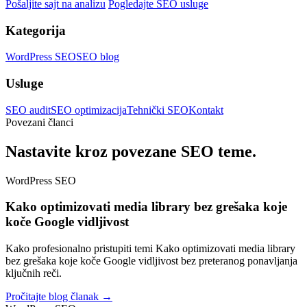
Pošaljite sajt na analizu
Pogledajte SEO usluge
Kategorija
WordPress SEO
SEO blog
Usluge
SEO audit
SEO optimizacija
Tehnički SEO
Kontakt
Povezani članci
Nastavite kroz povezane SEO teme.
WordPress SEO
Kako optimizovati media library bez grešaka koje
koče Google vidljivost
Kako profesionalno pristupiti temi Kako optimizovati media library
bez grešaka koje koče Google vidljivost bez preteranog ponavljanja
ključnih reči.
Pročitajte blog članak →