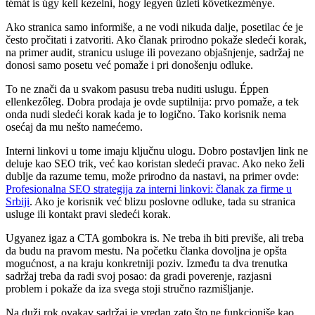
témát is úgy kell kezelni, hogy legyen üzleti következménye.
Ako stranica samo informiše, a ne vodi nikuda dalje, posetilac će je
često pročitati i zatvoriti. Ako članak prirodno pokaže sledeći korak,
na primer audit, stranicu usluge ili povezano objašnjenje, sadržaj ne
donosi samo posetu već pomaže i pri donošenju odluke.
To ne znači da u svakom pasusu treba nuditi uslugu. Éppen
ellenkezőleg. Dobra prodaja je ovde suptilnija: prvo pomaže, a tek
onda nudi sledeći korak kada je to logično. Tako korisnik nema
osećaj da mu nešto namećemo.
Interni linkovi u tome imaju ključnu ulogu. Dobro postavljen link ne
deluje kao SEO trik, već kao koristan sledeći pravac. Ako neko želi
dublje da razume temu, može prirodno da nastavi, na primer ovde:
Profesionalna SEO strategija za interni linkovi: članak za firme u
Srbiji
. Ako je korisnik već blizu poslovne odluke, tada su stranica
usluge ili kontakt pravi sledeći korak.
Ugyanez igaz a CTA gombokra is. Ne treba ih biti previše, ali treba
da budu na pravom mestu. Na početku članka dovoljna je opšta
mogućnost, a na kraju konkretniji poziv. Između ta dva trenutka
sadržaj treba da radi svoj posao: da gradi poverenje, razjasni
problem i pokaže da iza svega stoji stručno razmišljanje.
Na duži rok ovakav sadržaj je vredan zato što ne funkcioniše kao