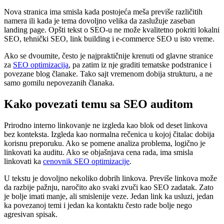
Nova stranica ima smisla kada postojeća meša previše različitih
namera ili kada je tema dovoljno velika da zaslužuje zaseban
landing page. Opšti tekst o SEO-u ne može kvalitetno pokriti lokalni
SEO, tehnički SEO, link building i e-commerce SEO u isto vreme.
Ako se dvoumite, često je najpraktičnije krenuti od glavne stranice
za
SEO optimizacija
, pa zatim iz nje graditi tematske podstranice i
povezane blog članake. Tako sajt vremenom dobija strukturu, a ne
samo gomilu nepovezanih članaka.
Kako povezati temu sa SEO auditom
Prirodno interno linkovanje ne izgleda kao blok od deset linkova
bez konteksta. Izgleda kao normalna rečenica u kojoj čitalac dobija
korisnu preporuku. Ako se pomene analiza problema, logično je
linkovati ka auditu. Ako se objašnjava cena rada, ima smisla
linkovati ka
cenovnik SEO optimizacije
.
U tekstu je dovoljno nekoliko dobrih linkova. Previše linkova može
da razbije pažnju, naročito ako svaki zvuči kao SEO zadatak. Zato
je bolje imati manje, ali smislenije veze. Jedan link ka usluzi, jedan
ka povezanoj temi i jedan ka kontaktu često rade bolje nego
agresivan spisak.