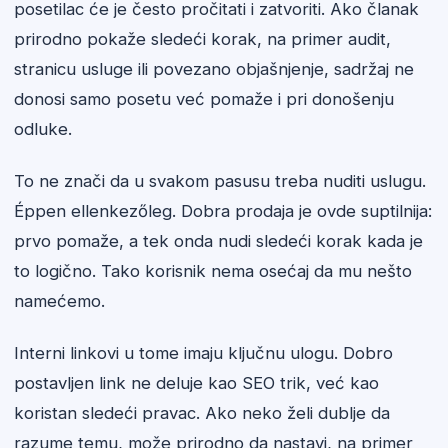
posetilac će je često pročitati i zatvoriti. Ako članak
prirodno pokaže sledeći korak, na primer audit,
stranicu usluge ili povezano objašnjenje, sadržaj ne
donosi samo posetu već pomaže i pri donošenju
odluke.
To ne znači da u svakom pasusu treba nuditi uslugu.
Éppen ellenkezőleg. Dobra prodaja je ovde suptilnija:
prvo pomaže, a tek onda nudi sledeći korak kada je
to logično. Tako korisnik nema osećaj da mu nešto
namećemo.
Interni linkovi u tome imaju ključnu ulogu. Dobro
postavljen link ne deluje kao SEO trik, već kao
koristan sledeći pravac. Ako neko želi dublje da
razume temu, može prirodno da nastavi, na primer