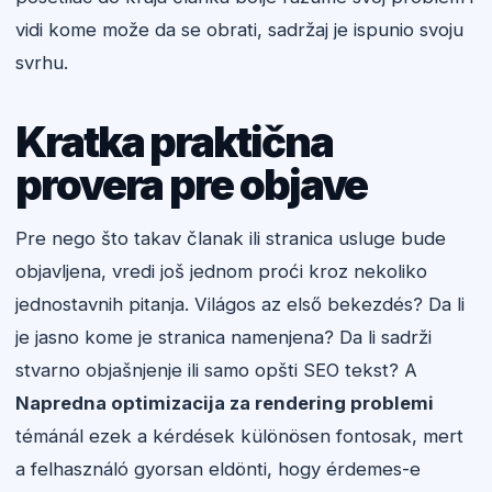
vidi kome može da se obrati, sadržaj je ispunio svoju
svrhu.
Kratka praktična
provera pre objave
Pre nego što takav članak ili stranica usluge bude
objavljena, vredi još jednom proći kroz nekoliko
jednostavnih pitanja. Világos az első bekezdés? Da li
je jasno kome je stranica namenjena? Da li sadrži
stvarno objašnjenje ili samo opšti SEO tekst? A
Napredna optimizacija za rendering problemi
témánál ezek a kérdések különösen fontosak, mert
a felhasználó gyorsan eldönti, hogy érdemes-e