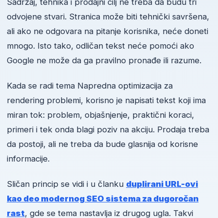
Sadržaj, tehnika i prodajni cilj ne treba da budu tri
odvojene stvari. Stranica može biti tehnički savršena,
ali ako ne odgovara na pitanje korisnika, neće doneti
mnogo. Isto tako, odličan tekst neće pomoći ako
Google ne može da ga pravilno pronađe ili razume.
Kada se radi tema Napredna optimizacija za
rendering problemi, korisno je napisati tekst koji ima
miran tok: problem, objašnjenje, praktični koraci,
primeri i tek onda blagi poziv na akciju. Prodaja treba
da postoji, ali ne treba da bude glasnija od korisne
informacije.
Sličan princip se vidi i u članku
duplirani URL-ovi
kao deo modernog SEO sistema za dugoročan
rast
, gde se tema nastavlja iz drugog ugla. Takvi