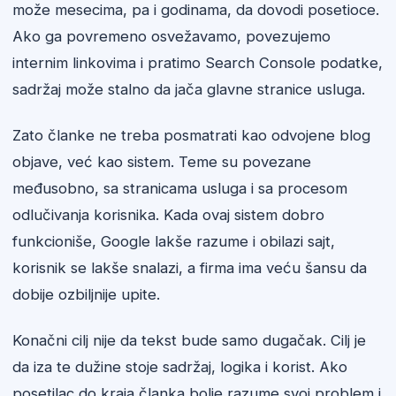
može mesecima, pa i godinama, da dovodi posetioce.
Ako ga povremeno osvežavamo, povezujemo
internim linkovima i pratimo Search Console podatke,
sadržaj može stalno da jača glavne stranice usluga.
Zato članke ne treba posmatrati kao odvojene blog
objave, već kao sistem. Teme su povezane
međusobno, sa stranicama usluga i sa procesom
odlučivanja korisnika. Kada ovaj sistem dobro
funkcioniše, Google lakše razume i obilazi sajt,
korisnik se lakše snalazi, a firma ima veću šansu da
dobije ozbiljnije upite.
Konačni cilj nije da tekst bude samo dugačak. Cilj je
da iza te dužine stoje sadržaj, logika i korist. Ako
posetilac do kraja članka bolje razume svoj problem i