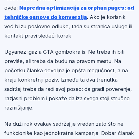
ovde:
Napredna optimizacija za orphan pages: od
tehničke osnove do konverzija
. Ako je korisnik
već blizu poslovne odluke, tada su stranica usluge ili
kontakt pravi sledeći korak.
Ugyanez igaz a CTA gombokra is. Ne treba ih biti
previše, ali treba da budu na pravom mestu. Na
početku članka dovoljna je opšta mogućnost, a na
kraju konkretniji poziv. Između ta dva trenutka
sadržaj treba da radi svoj posao: da gradi poverenje,
razjasni problem i pokaže da iza svega stoji stručno
razmišljanje.
Na duži rok ovakav sadržaj je vredan zato što ne
funkcioniše kao jednokratna kampanja. Dobar članak