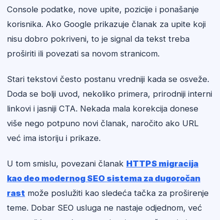
Console podatke, nove upite, pozicije i ponašanje
korisnika. Ako Google prikazuje članak za upite koji
nisu dobro pokriveni, to je signal da tekst treba
proširiti ili povezati sa novom stranicom.
Stari tekstovi često postanu vredniji kada se osveže.
Doda se bolji uvod, nekoliko primera, prirodniji interni
linkovi i jasniji CTA. Nekada mala korekcija donese
više nego potpuno novi članak, naročito ako URL
već ima istoriju i prikaze.
U tom smislu, povezani članak
HTTPS migracija
kao deo modernog SEO sistema za dugoročan
rast
može poslužiti kao sledeća tačka za proširenje
teme. Dobar SEO usluga ne nastaje odjednom, već