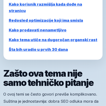
Kako korisnik razmišlja kada dođe na
stranicu
Redosled optimizacije koji ima smisla
Kako prodavati nenametljivo
Kako tema utiče na dugoročan organski rast
Šta bih uradio u prvih 30 dana
Zašto ova tema nije
samo tehničko pitanje
O ovoj temi se često govori previše komplikovano.
Suština je jednostavnija: dobra SEO odluka mora da