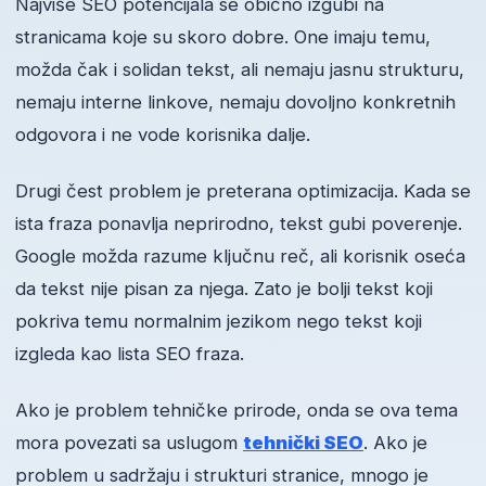
Najviše SEO potencijala se obično izgubi na
stranicama koje su skoro dobre. One imaju temu,
možda čak i solidan tekst, ali nemaju jasnu strukturu,
nemaju interne linkove, nemaju dovoljno konkretnih
odgovora i ne vode korisnika dalje.
Drugi čest problem je preterana optimizacija. Kada se
ista fraza ponavlja neprirodno, tekst gubi poverenje.
Google možda razume ključnu reč, ali korisnik oseća
da tekst nije pisan za njega. Zato je bolji tekst koji
pokriva temu normalnim jezikom nego tekst koji
izgleda kao lista SEO fraza.
Ako je problem tehničke prirode, onda se ova tema
mora povezati sa uslugom
tehnički SEO
. Ako je
problem u sadržaju i strukturi stranice, mnogo je