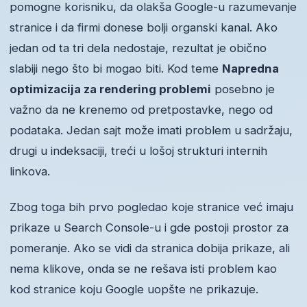
pomogne korisniku, da olakša Google-u razumevanje
stranice i da firmi donese bolji organski kanal. Ako
jedan od ta tri dela nedostaje, rezultat je obično
slabiji nego što bi mogao biti. Kod teme
Napredna
optimizacija za rendering problemi
posebno je
važno da ne krenemo od pretpostavke, nego od
podataka. Jedan sajt može imati problem u sadržaju,
drugi u indeksaciji, treći u lošoj strukturi internih
linkova.
Zbog toga bih prvo pogledao koje stranice već imaju
prikaze u Search Console-u i gde postoji prostor za
pomeranje. Ako se vidi da stranica dobija prikaze, ali
nema klikove, onda se ne rešava isti problem kao
kod stranice koju Google uopšte ne prikazuje.