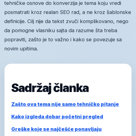
tehničke osnove do konverzija je tema koju vredi
posmatrati kroz realan SEO rad, a ne kroz šablonske
definicije. Cilj nije da tekst zvuči komplikovano, nego
da pomogne vlasniku sajta da razume šta treba
popraviti, zašto je to važno i kako se povezuje sa
novim upitima.
Sadržaj članka
Zašto ova tema nije samo tehničko pitanje
Kako izgleda dobar početni pregled
Greške koje se najčešće ponavljaju