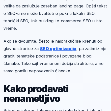
velika da zaslužuje zaseban landing page. Opšti tekst
o SEO-u ne može kvalitetno pokriti lokalni SEO,
tehnički SEO, link building i e-commerce SEO u isto
vreme.
Ako se dvoumite, često je najpraktičnije krenuti od
glavne stranice za
SEO optimizacija
, pa zatim iz nje
graditi tematske podstranice i povezane blog
članake. Tako sajt vremenom dobija strukturu, a ne
samo gomilu nepovezanih članaka.
Kako prodavati
nenametljivo
Prirodno interno linkovanje ne izgleda kao blok od