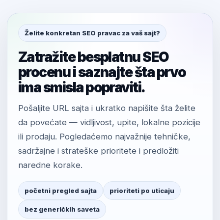
Želite konkretan SEO pravac za vaš sajt?
Zatražite besplatnu SEO
procenu i saznajte šta prvo
ima smisla popraviti.
Pošaljite URL sajta i ukratko napišite šta želite
da povećate — vidljivost, upite, lokalne pozicije
ili prodaju. Pogledaćemo najvažnije tehničke,
sadržajne i strateške prioritete i predložiti
naredne korake.
početni pregled sajta
prioriteti po uticaju
bez generičkih saveta