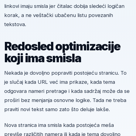
linkovi imaju smisla jer čitalac dobija sledeći logičan
korak, a ne veštački ubačenu listu povezanih
tekstova.
Redosled optimizacije
koji ima smisla
Nekada je dovoljno popraviti postojeću stranicu. To
je slučaj kada URL već ima prikaze, kada tema
odgovara nameri pretrage i kada sadržaj može da se
proširi bez menjanja osnovne logike. Tada ne treba
praviti novi tekst samo zato što deluje lakše.
Nova stranica ima smisla kada postojeća meša
previše različitih namera ili kada je tema dovoljno