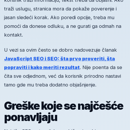
korisnik traži informaciju, tekst treba da objasni. Ako
traži uslugu, stranica mora da pokaže poverenje i
jasan sledeći korak. Ako poredi opcije, treba mu
pomoći da donese odluku, a ne gurati ga odmah na
kontakt.
U vezi sa ovim često se dobro nadovezuje članak
JavaScript SEO i SEO: šta prvo proveriti, šta
popraviti i kako meriti rezultat
. Nije poenta da se
čita sve odjednom, već da korisnik prirodno nastavi
tamo gde mu treba dodatno objašnjenje.
Greške koje se najčešće
ponavljaju