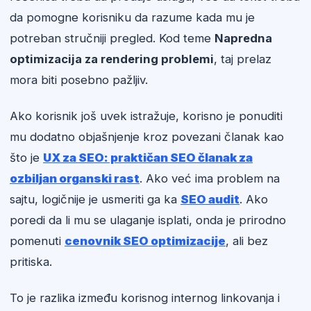
da pomogne korisniku da razume kada mu je
potreban stručniji pregled. Kod teme
Napredna
optimizacija za rendering problemi
, taj prelaz
mora biti posebno pažljiv.
Ako korisnik još uvek istražuje, korisno je ponuditi
mu dodatno objašnjenje kroz povezani članak kao
što je
UX za SEO: praktičan SEO članak za
ozbiljan organski rast
. Ako već ima problem na
sajtu, logičnije je usmeriti ga ka
SEO audit
. Ako
poredi da li mu se ulaganje isplati, onda je prirodno
pomenuti
cenovnik SEO optimizacije
, ali bez
pritiska.
To je razlika između korisnog internog linkovanja i