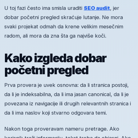
U toj fazi često ima smisla uraditi
SEO audit
, jer
dobar početni pregled skraćuje lutanje. Ne mora
svaki projekat odmah da krene velikim mesečnim
radom, ali mora da zna šta ga najviše koči.
Kako izgleda dobar
početni pregled
Prva provera je uvek osnovna: da li stranica postoji,
da li je indeksabilna, da li ima jasan canonical, da li je
povezana iz navigacije ili drugih relevantnih stranica i
da li ima naslov koji stvarno odgovara temi.
Nakon toga proveravam nameru pretrage. Ako