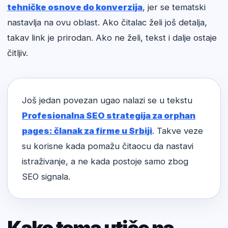
tehničke osnove do konverzija
, jer se tematski
nastavlja na ovu oblast. Ako čitalac želi još detalja,
takav link je prirodan. Ako ne želi, tekst i dalje ostaje
čitljiv.
Još jedan povezan ugao nalazi se u tekstu
Profesionalna SEO strategija za orphan
pages: članak za firme u Srbiji
. Takve veze
su korisne kada pomažu čitaocu da nastavi
istraživanje, a ne kada postoje samo zbog
SEO signala.