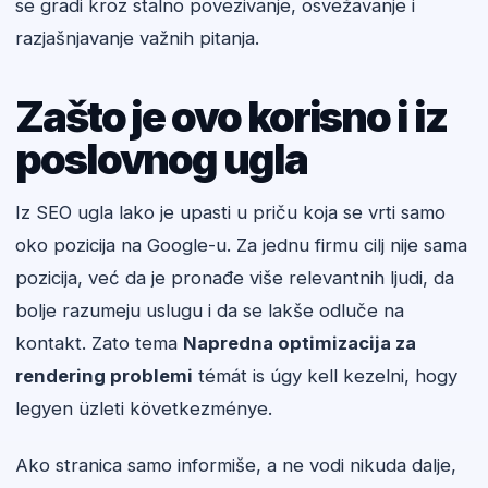
se gradi kroz stalno povezivanje, osvežavanje i
razjašnjavanje važnih pitanja.
Zašto je ovo korisno i iz
poslovnog ugla
Iz SEO ugla lako je upasti u priču koja se vrti samo
oko pozicija na Google-u. Za jednu firmu cilj nije sama
pozicija, već da je pronađe više relevantnih ljudi, da
bolje razumeju uslugu i da se lakše odluče na
kontakt. Zato tema
Napredna optimizacija za
rendering problemi
témát is úgy kell kezelni, hogy
legyen üzleti következménye.
Ako stranica samo informiše, a ne vodi nikuda dalje,