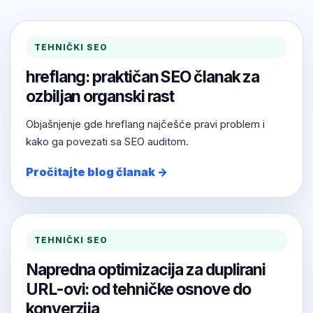
TEHNIČKI SEO
hreflang: praktičan SEO članak za
ozbiljan organski rast
Objašnjenje gde hreflang najčešće pravi problem i
kako ga povezati sa SEO auditom.
Pročitajte blog članak →
TEHNIČKI SEO
Napredna optimizacija za duplirani
URL-ovi: od tehničke osnove do
konverzija