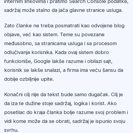
internim linkovima i pratimo Search Console podatke,
sadržaj može stalno da jača glavne stranice usluga.
Zato članke ne treba posmatrati kao odvojene blog
objave, već kao sistem. Teme su povezane
međusobno, sa stranicama usluga i sa procesom
odlučivanja korisnika. Kada ovaj sistem dobro
funkcioniše, Google lakše razume i obilazi sajt,
korisnik se lakše snalazi, a firma ima veću šansu da
dobije ozbiljnije upite.
Konačni cilj nije da tekst bude samo dugačak. Cilj je
da iza te dužine stoje sadržaj, logika i korist. Ako
posetilac do kraja članka bolje razume svoj problem i
vidi kome može da se obrati, sadržaj je ispunio svoju
svrhu.