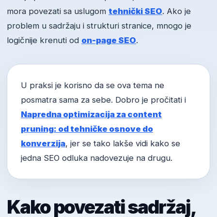
mora povezati sa uslugom
tehnički SEO
. Ako je
problem u sadržaju i strukturi stranice, mnogo je
logičnije krenuti od
on-page SEO
.
U praksi je korisno da se ova tema ne
posmatra sama za sebe. Dobro je pročitati i
Napredna optimizacija za content
pruning: od tehničke osnove do
konverzija
, jer se tako lakše vidi kako se
jedna SEO odluka nadovezuje na drugu.
Kako povezati sadržaj,