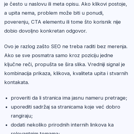
je često u naslovu ili meta opisu. Ako klikovi postoje,
a upita nema, problem može biti u ponudi,
poverenju, CTA elementu ili tome što korisnik nije
dobio dovoljno konkretan odgovor.
Ovo je razlog zašto SEO ne treba raditi bez merenja.
Ako se sve posmatra samo kroz poziciju jedne
ključne reči, propušta se šira slika. Vredniji signal je
kombinacija prikaza, klikova, kvaliteta upita i stvarnih
kontakata.
proveriti da li stranica ima jasnu nameru pretrage;
uporediti sadržaj sa stranicama koje već dobro
rangiraju;
dodati nekoliko prirodnih internih linkova ka
relevantnim temama;