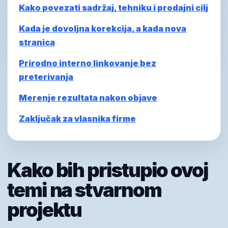
Kako povezati sadržaj, tehniku i prodajni cilj
Kada je dovoljna korekcija, a kada nova
stranica
Prirodno interno linkovanje bez
preterivanja
Merenje rezultata nakon objave
Zaključak za vlasnika firme
Kako bih pristupio ovoj
temi na stvarnom
projektu