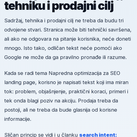
tehniku i prodajni cilj
Sadržaj, tehnika i prodajni cilj ne treba da budu tri
odvojene stvari. Stranica može biti tehnički savršena,
ali ako ne odgovara na pitanje korisnika, neće doneti
mnogo. Isto tako, odličan tekst neće pomoći ako
Google ne može da ga pravilno pronađe ili razume.
Kada se radi tema Napredna optimizacija za SEO
landing page, korisno je napisati tekst koji ima miran
tok: problem, objašnjenje, praktični koraci, primeri i
tek onda blagi poziv na akciju. Prodaja treba da
postoji, ali ne treba da bude glasnija od korisne
informacije.
Sličan princip se vidi i u članku
search intent: