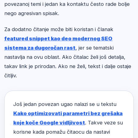
povezanoj temi i jedan ka kontaktu često rade bolje
nego agresivan spisak.
Za dodatno čitanje može biti koristan i članak
featured snippet kao deo modernog SEO
sistema za dugoročan rast
, jer se tematski
nastavlja na ovu oblast. Ako čitalac želi još detalja,
takav link je prirodan. Ako ne želi, tekst i dalje ostaje
čitljiv.
Još jedan povezan ugao nalazi se u tekstu
Kako optimizovati parametri bez grešaka
koje koče Google vidljivost
. Takve veze su
korisne kada pomažu čitaocu da nastavi