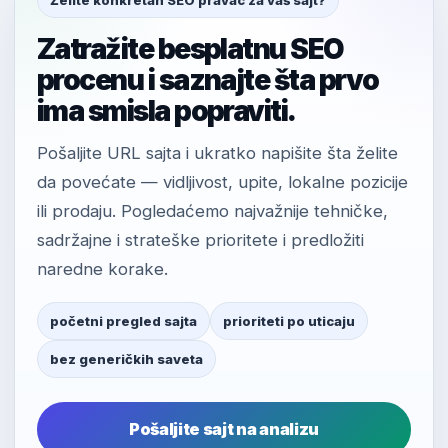
Želite konkretan SEO pravac za vaš sajt?
Zatražite besplatnu SEO
procenu i saznajte šta prvo
ima smisla popraviti.
Pošaljite URL sajta i ukratko napišite šta želite
da povećate — vidljivost, upite, lokalne pozicije
ili prodaju. Pogledaćemo najvažnije tehničke,
sadržajne i strateške prioritete i predložiti
naredne korake.
početni pregled sajta
prioriteti po uticaju
bez generičkih saveta
Pošaljite sajt na analizu