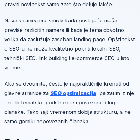
praviti novi tekst samo zato što deluje lakše.
Nova stranica ima smisla kada postojeća meša
previše različitih namera ili kada je tema dovoljno
velika da zaslužuje zaseban landing page. Opšti tekst
o SEO-u ne može kvalitetno pokriti lokalni SEO,
tehnički SEO, link building i e-commerce SEO u isto
vreme.
Ako se dvoumite, često je najpraktičnije krenuti od
glavne stranice za
SEO optimizacija
, pa zatim iz nje
graditi tematske podstranice i povezane blog
članake. Tako sajt vremenom dobija strukturu, a ne
samo gomilu nepovezanih članaka.