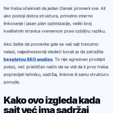
Ne treba očekivati da jedan članak promeni sve. Ali
ako postoji dobra struktura, prirodno interno
linkovanje i jasan plan optimizacije, veliki broj
kvalitetnih stranica vremenom pravi ozbiljnu razliku.
Ako želite da proverite gde se vaš sajt trenutno
nalazi, najjednostavniji sledeći korak je da zatražite
besplatnu SEO analizu
. To nije agresivan prodajni
potez, već praktičan način da se vidi da li prvo treba
popravljati tehniku, sadržaj, linkove ili samu strukturu
ponude.
Kako ovo izgleda kada
sajt već ima sadržaj