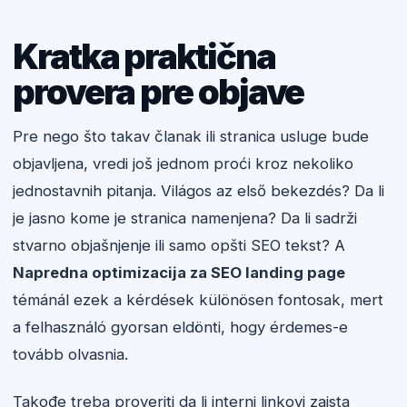
Kratka praktična
provera pre objave
Pre nego što takav članak ili stranica usluge bude
objavljena, vredi još jednom proći kroz nekoliko
jednostavnih pitanja. Világos az első bekezdés? Da li
je jasno kome je stranica namenjena? Da li sadrži
stvarno objašnjenje ili samo opšti SEO tekst? A
Napredna optimizacija za SEO landing page
témánál ezek a kérdések különösen fontosak, mert
a felhasználó gyorsan eldönti, hogy érdemes-e
tovább olvasnia.
Takođe treba proveriti da li interni linkovi zaista