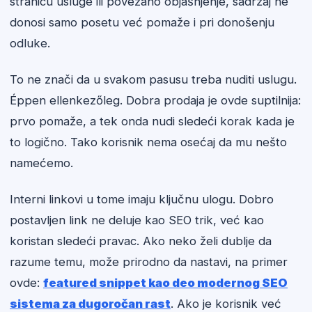
stranicu usluge ili povezano objašnjenje, sadržaj ne
donosi samo posetu već pomaže i pri donošenju
odluke.
To ne znači da u svakom pasusu treba nuditi uslugu.
Éppen ellenkezőleg. Dobra prodaja je ovde suptilnija:
prvo pomaže, a tek onda nudi sledeći korak kada je
to logično. Tako korisnik nema osećaj da mu nešto
namećemo.
Interni linkovi u tome imaju ključnu ulogu. Dobro
postavljen link ne deluje kao SEO trik, već kao
koristan sledeći pravac. Ako neko želi dublje da
razume temu, može prirodno da nastavi, na primer
ovde:
featured snippet kao deo modernog SEO
sistema za dugoročan rast
. Ako je korisnik već