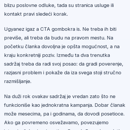
blizu poslovne odluke, tada su stranica usluge ili
kontakt pravi sledeći korak.
Ugyanez igaz a CTA gombokra is. Ne treba ih biti
previše, ali treba da budu na pravom mestu. Na
početku članka dovoljna je opšta mogućnost, a na
kraju konkretniji poziv. Između ta dva trenutka
sadržaj treba da radi svoj posao: da gradi poverenje,
razjasni problem i pokaže da iza svega stoji stručno
razmišljanje.
Na duži rok ovakav sadržaj je vredan zato što ne
funkcioniše kao jednokratna kampanja. Dobar članak
može mesecima, pa i godinama, da dovodi posetioce.
Ako ga povremeno osvežavamo, povezujemo