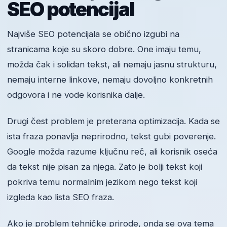
SEO potencijal
Najviše SEO potencijala se obično izgubi na
stranicama koje su skoro dobre. One imaju temu,
možda čak i solidan tekst, ali nemaju jasnu strukturu,
nemaju interne linkove, nemaju dovoljno konkretnih
odgovora i ne vode korisnika dalje.
Drugi čest problem je preterana optimizacija. Kada se
ista fraza ponavlja neprirodno, tekst gubi poverenje.
Google možda razume ključnu reč, ali korisnik oseća
da tekst nije pisan za njega. Zato je bolji tekst koji
pokriva temu normalnim jezikom nego tekst koji
izgleda kao lista SEO fraza.
Ako je problem tehničke prirode, onda se ova tema