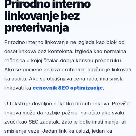
Prirodno interno
linkovanje bez
preterivanja
Prirodno interno linkovanje ne izgleda kao blok od
deset linkova bez konteksta. Izgleda kao normalna
rečenica u kojoj čitalac dobija korisnu preporuku.
Ako se pomene analiza problema, logično je linkovati
ka auditu. Ako se objašnjava cena rada, ima smisla
linkovati ka
cenovnik SEO optimizacije
.
U tekstu je dovoljno nekoliko dobrih linkova. Previše
linkova može da razbije pažnju, naročito ako svaki
zvuči kao SEO zadatak. Zato je bolje imati manje, ali
smislenije veze. Jedan link ka usluzi, jedan ka