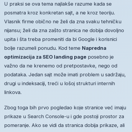
U praksi se ova tema najlakše razume kada se
posmatra kroz konkretan sajt, a ne kroz teoriju.
Vlasnik firme obično ne želi da zna svaku tehničku
nijansu; želi da zna zašto stranica ne dobija dovoljno
upita i šta treba promeniti da bi Google i korisnici
bolje razumeli ponudu. Kod teme
Napredna
optimizacija za SEO landing page
posebno je
važno da ne krenemo od pretpostavke, nego od
podataka. Jedan sajt može imati problem u sadržaju,
drugi u indeksaciji, treći u lošoj strukturi internih
linkova.
Zbog toga bih prvo pogledao koje stranice već imaju
prikaze u Search Console-u i gde postoji prostor za
pomeranje. Ako se vidi da stranica dobija prikaze, ali