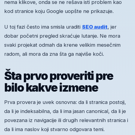
nema klikove, onda se ne rešava isti problem kao
kod stranice koju Google uopšte ne prikazuje.
U toj fazi često ima smisla uraditi
SEO audit
, jer
dobar početni pregled skraćuje lutanje. Ne mora
svaki projekat odmah da krene velikim mesečnim
radom, ali mora da zna šta ga najviše koči.
Šta prvo proveriti pre
bilo kakve izmene
Prva provera je uvek osnovna: da li stranica postoji,
da li je indeksabilna, da li ima jasan canonical, da li je
povezana iz navigacije ili drugih relevantnih stranica i
da li ima naslov koji stvarno odgovara temi.