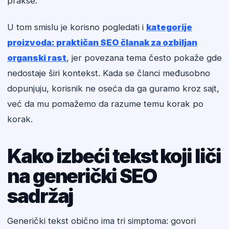
prakse.
U tom smislu je korisno pogledati i
kategorije
proizvoda: praktičan SEO članak za ozbiljan
organski rast
, jer povezana tema često pokaže gde
nedostaje širi kontekst. Kada se članci međusobno
dopunjuju, korisnik ne oseća da ga guramo kroz sajt,
već da mu pomažemo da razume temu korak po
korak.
Kako izbeći tekst koji liči
na generički SEO
sadržaj
Generički tekst obično ima tri simptoma: govori