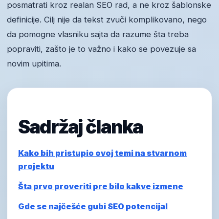
posmatrati kroz realan SEO rad, a ne kroz šablonske
definicije. Cilj nije da tekst zvuči komplikovano, nego
da pomogne vlasniku sajta da razume šta treba
popraviti, zašto je to važno i kako se povezuje sa
novim upitima.
Sadržaj članka
Kako bih pristupio ovoj temi na stvarnom
projektu
Šta prvo proveriti pre bilo kakve izmene
Gde se najčešće gubi SEO potencijal