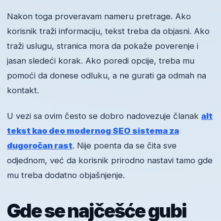
Nakon toga proveravam nameru pretrage. Ako
korisnik traži informaciju, tekst treba da objasni. Ako
traži uslugu, stranica mora da pokaže poverenje i
jasan sledeći korak. Ako poredi opcije, treba mu
pomoći da donese odluku, a ne gurati ga odmah na
kontakt.
U vezi sa ovim često se dobro nadovezuje članak
alt
tekst kao deo modernog SEO sistema za
dugoročan rast
. Nije poenta da se čita sve
odjednom, već da korisnik prirodno nastavi tamo gde
mu treba dodatno objašnjenje.
Gde se najčešće gubi