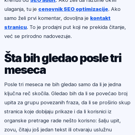
krenuti od
SEO audit
. Ako želi da razume okvir
ulaganja, tu je
cenovnik SEO optimizacije
. Ako
samo želi prvi komentar, dovoljna je
kontakt
stranicu
. To je prodajni put koji ne prekida čitanje,
već se prirodno nadovezuje.
Šta bih gledao posle tri
meseca
Posle tri meseca ne bih gledao samo da li je jedna
ključna reč skočila. Gledao bih da li se povećao broj
upita za grupu povezanih fraza, da li se proširio skup
stranica koje dobijaju prikaze i da li korisnici iz
organske pretrage rade nešto korisno: šalju upit,
zovu, čitaju još jedan tekst ili otvaraju uslužnu