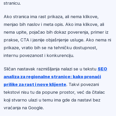
stranicu.
Ako stranica ima rast prikaza, ali nema klikove,
menjao bih naslov i meta opis. Ako ima klikove, ali
nema upite, pojačao bih dokaz poverenja, primer iz
prakse, CTA i jasnije objašnjenje usluge. Ako nema ni
prikaze, vratio bih se na tehničku dostupnost,
internu povezanost i konkurenciju.
Sličan nastavak razmišljanja nalazi se u tekstu
SEO
analiza za regionalne stranice: kako pronaći
prilike za rast i nove klijente
. Takvi povezani
tekstovi nisu tu da popune prostor, već da čitalac
koji stvarno ulazi u temu ima gde da nastavi bez
vraćanja na Google.