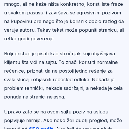
mnogo, ali ne kaže ništa konkretno; koristi iste fraze
u svakom pasusu; i završava se agresivnim pozivom
na kupovinu pre nego što je korisnik dobio razlog da
veruje autoru. Takav tekst može popuniti stranicu, ali
retko gradi poverenje.
Bolji pristup je pisati kao stručnjak koji objašnjava
klijentu šta vidi na sajtu. To znači koristiti normalne
rečenice, priznati da ne postoji jedno rešenje za
svaki slučaj i objasniti redosled odluka. Nekada je
problem tehnički, nekada sadržajni, a nekada je cela
ponuda na stranici nejasna.
Upravo zato se na ovom sajtu poziv na uslugu
pojavljuje mirnije. Ako neko želi dublji pregled, može