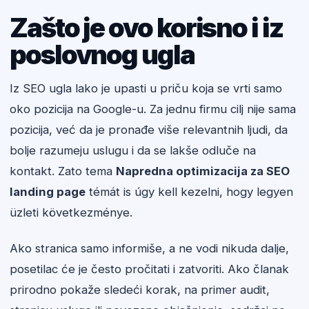
Zašto je ovo korisno i iz
poslovnog ugla
Iz SEO ugla lako je upasti u priču koja se vrti samo
oko pozicija na Google-u. Za jednu firmu cilj nije sama
pozicija, već da je pronađe više relevantnih ljudi, da
bolje razumeju uslugu i da se lakše odluče na
kontakt. Zato tema
Napredna optimizacija za SEO
landing page
témát is úgy kell kezelni, hogy legyen
üzleti következménye.
Ako stranica samo informiše, a ne vodi nikuda dalje,
posetilac će je često pročitati i zatvoriti. Ako članak
prirodno pokaže sledeći korak, na primer audit,