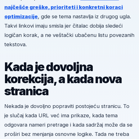
najčešće greške, prioriteti i konkretni koraci
optimizacije
, gde se tema nastavlja iz drugog ugla.
Takvi linkovi imaju smisla jer čitalac dobija sledeći
logičan korak, a ne veštački ubačenu listu povezanih
tekstova.
Kada je dovoljna
korekcija, a kada nova
stranica
Nekada je dovoljno popraviti postojeću stranicu. To
je slučaj kada URL već ima prikaze, kada tema
odgovara nameri pretrage i kada sadržaj može da se
proširi bez menjanja osnovne logike. Tada ne treba