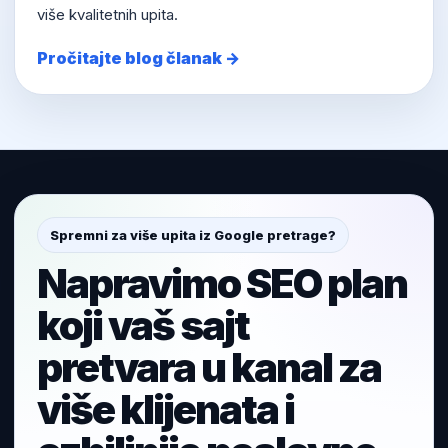
više kvalitetnih upita.
Pročitajte blog članak →
Spremni za više upita iz Google pretrage?
Napravimo SEO plan
koji vaš sajt
pretvara u kanal za
više klijenata i