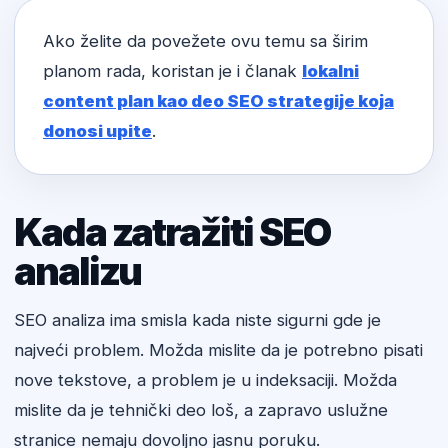
Ako želite da povežete ovu temu sa širim
planom rada, koristan je i članak
lokalni
content plan kao deo SEO strategije koja
donosi upite
.
Kada zatražiti SEO
analizu
SEO analiza ima smisla kada niste sigurni gde je
najveći problem. Možda mislite da je potrebno pisati
nove tekstove, a problem je u indeksaciji. Možda
mislite da je tehnički deo loš, a zapravo uslužne
stranice nemaju dovoljno jasnu poruku.