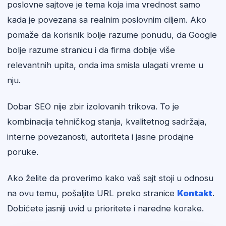
poslovne sajtove je tema koja ima vrednost samo
kada je povezana sa realnim poslovnim ciljem. Ako
pomaže da korisnik bolje razume ponudu, da Google
bolje razume stranicu i da firma dobije više
relevantnih upita, onda ima smisla ulagati vreme u
nju.
Dobar SEO nije zbir izolovanih trikova. To je
kombinacija tehničkog stanja, kvalitetnog sadržaja,
interne povezanosti, autoriteta i jasne prodajne
poruke.
Ako želite da proverimo kako vaš sajt stoji u odnosu
na ovu temu, pošaljite URL preko stranice
Kontakt
.
Dobićete jasniji uvid u prioritete i naredne korake.