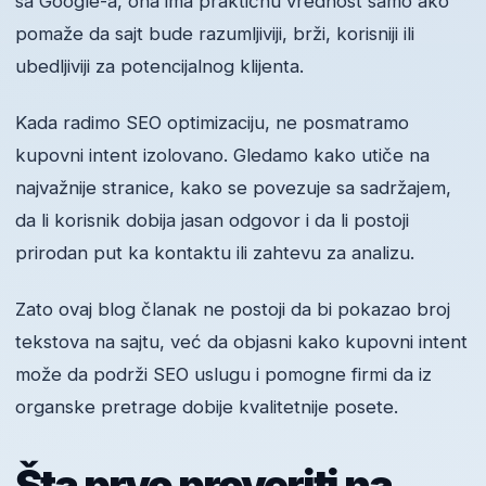
sa Google-a, ona ima praktičnu vrednost samo ako
pomaže da sajt bude razumljiviji, brži, korisniji ili
ubedljiviji za potencijalnog klijenta.
Kada radimo SEO optimizaciju, ne posmatramo
kupovni intent izolovano. Gledamo kako utiče na
najvažnije stranice, kako se povezuje sa sadržajem,
da li korisnik dobija jasan odgovor i da li postoji
prirodan put ka kontaktu ili zahtevu za analizu.
Zato ovaj blog članak ne postoji da bi pokazao broj
tekstova na sajtu, već da objasni kako kupovni intent
može da podrži SEO uslugu i pomogne firmi da iz
organske pretrage dobije kvalitetnije posete.
Šta prvo proveriti na