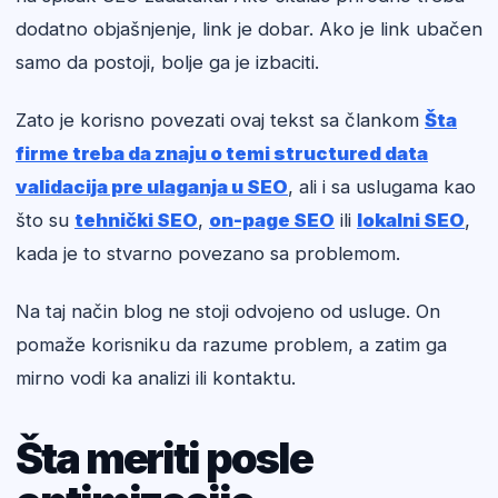
dodatno objašnjenje, link je dobar. Ako je link ubačen
samo da postoji, bolje ga je izbaciti.
Zato je korisno povezati ovaj tekst sa člankom
Šta
firme treba da znaju o temi structured data
validacija pre ulaganja u SEO
, ali i sa uslugama kao
što su
tehnički SEO
,
on-page SEO
ili
lokalni SEO
,
kada je to stvarno povezano sa problemom.
Na taj način blog ne stoji odvojeno od usluge. On
pomaže korisniku da razume problem, a zatim ga
mirno vodi ka analizi ili kontaktu.
Šta meriti posle