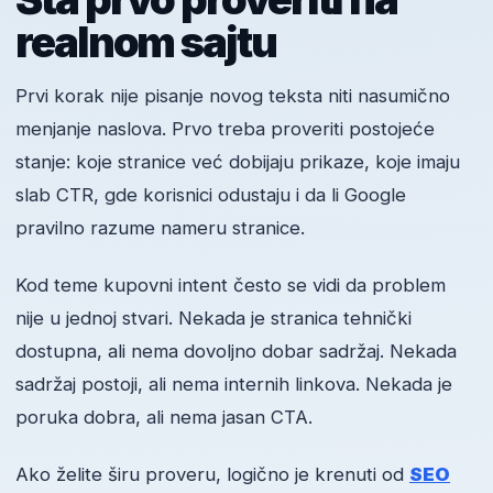
realnom sajtu
Prvi korak nije pisanje novog teksta niti nasumično
menjanje naslova. Prvo treba proveriti postojeće
stanje: koje stranice već dobijaju prikaze, koje imaju
slab CTR, gde korisnici odustaju i da li Google
pravilno razume nameru stranice.
Kod teme kupovni intent često se vidi da problem
nije u jednoj stvari. Nekada je stranica tehnički
dostupna, ali nema dovoljno dobar sadržaj. Nekada
sadržaj postoji, ali nema internih linkova. Nekada je
poruka dobra, ali nema jasan CTA.
Ako želite širu proveru, logično je krenuti od
SEO