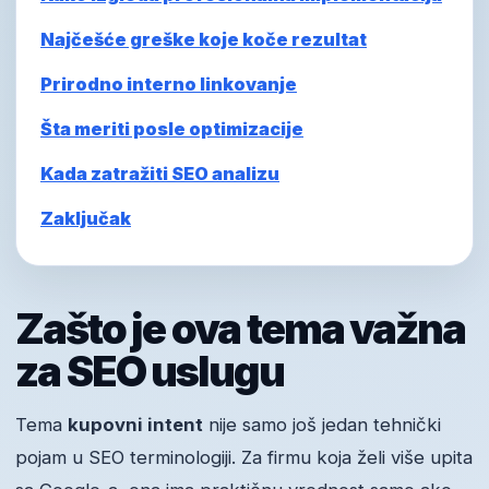
Najčešće greške koje koče rezultat
Prirodno interno linkovanje
Šta meriti posle optimizacije
Kada zatražiti SEO analizu
Zaključak
Zašto je ova tema važna
za SEO uslugu
Tema
kupovni intent
nije samo još jedan tehnički
pojam u SEO terminologiji. Za firmu koja želi više upita