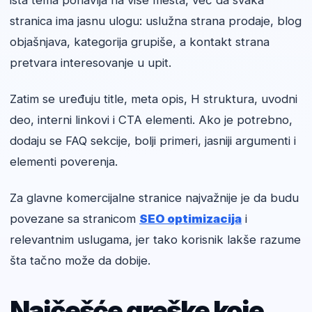
ista tema ponavlja na više mesta, već da svaka
stranica ima jasnu ulogu: uslužna strana prodaje, blog
objašnjava, kategorija grupiše, a kontakt strana
pretvara interesovanje u upit.
Zatim se uređuju title, meta opis, H struktura, uvodni
deo, interni linkovi i CTA elementi. Ako je potrebno,
dodaju se FAQ sekcije, bolji primeri, jasniji argumenti i
elementi poverenja.
Za glavne komercijalne stranice najvažnije je da budu
povezane sa stranicom
SEO optimizacija
i
relevantnim uslugama, jer tako korisnik lakše razume
šta tačno može da dobije.
Najčešće greške koje