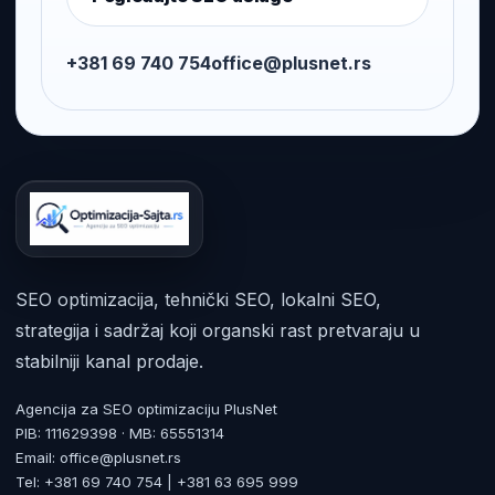
+381 69 740 754
office@plusnet.rs
SEO optimizacija, tehnički SEO, lokalni SEO,
strategija i sadržaj koji organski rast pretvaraju u
stabilniji kanal prodaje.
Agencija za SEO optimizaciju PlusNet
PIB: 111629398 · MB: 65551314
Email: office@plusnet.rs
Tel: +381 69 740 754 | +381 63 695 999