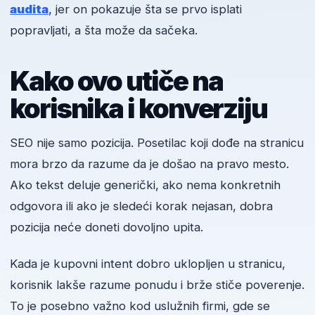
audita
, jer on pokazuje šta se prvo isplati
popravljati, a šta može da sačeka.
Kako ovo utiče na
korisnika i konverziju
SEO nije samo pozicija. Posetilac koji dođe na stranicu
mora brzo da razume da je došao na pravo mesto.
Ako tekst deluje generički, ako nema konkretnih
odgovora ili ako je sledeći korak nejasan, dobra
pozicija neće doneti dovoljno upita.
Kada je kupovni intent dobro uklopljen u stranicu,
korisnik lakše razume ponudu i brže stiče poverenje.
To je posebno važno kod uslužnih firmi, gde se