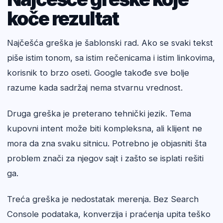
koče rezultat
Najčešća greška je šablonski rad. Ako se svaki tekst
piše istim tonom, sa istim rečenicama i istim linkovima,
korisnik to brzo oseti. Google takođe sve bolje
razume kada sadržaj nema stvarnu vrednost.
Druga greška je preterano tehnički jezik. Tema
kupovni intent može biti kompleksna, ali klijent ne
mora da zna svaku sitnicu. Potrebno je objasniti šta
problem znači za njegov sajt i zašto se isplati rešiti
ga.
Treća greška je nedostatak merenja. Bez Search
Console podataka, konverzija i praćenja upita teško