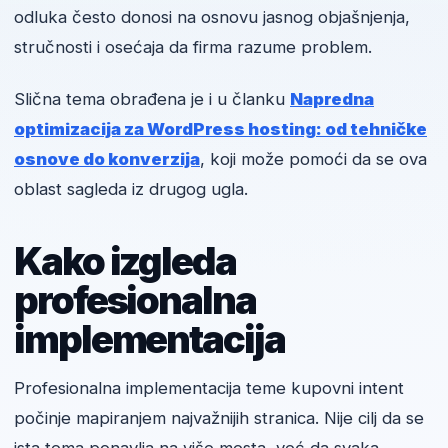
odluka često donosi na osnovu jasnog objašnjenja,
stručnosti i osećaja da firma razume problem.
Slična tema obrađena je i u članku
Napredna
optimizacija za WordPress hosting: od tehničke
osnove do konverzija
, koji može pomoći da se ova
oblast sagleda iz drugog ugla.
Kako izgleda
profesionalna
implementacija
Profesionalna implementacija teme kupovni intent
počinje mapiranjem najvažnijih stranica. Nije cilj da se