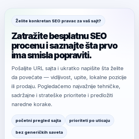
Želite konkretan SEO pravac za vaš sajt?
Zatražite besplatnu SEO
procenu i saznajte šta prvo
ima smisla popraviti.
Pošaljite URL sajta i ukratko napišite šta želite
da povećate — vidljivost, upite, lokalne pozicije
ili prodaju. Pogledaćemo najvažnije tehničke,
sadržajne i strateške prioritete i predložiti
naredne korake.
početni pregled sajta
prioriteti po uticaju
bez generičkih saveta