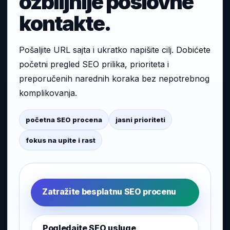
ozbiljnije poslovne
kontakte.
Pošaljite URL sajta i ukratko napišite cilj. Dobićete
početni pregled SEO prilika, prioriteta i
preporučenih narednih koraka bez nepotrebnog
komplikovanja.
početna SEO procena
jasni prioriteti
fokus na upite i rast
Zatražite besplatnu SEO procenu
Pogledajte SEO usluge