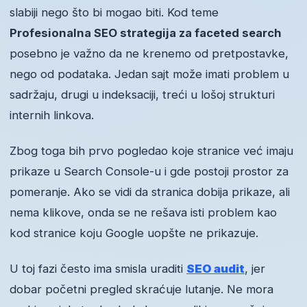
slabiji nego što bi mogao biti. Kod teme
Profesionalna SEO strategija za faceted search
posebno je važno da ne krenemo od pretpostavke,
nego od podataka. Jedan sajt može imati problem u
sadržaju, drugi u indeksaciji, treći u lošoj strukturi
internih linkova.
Zbog toga bih prvo pogledao koje stranice već imaju
prikaze u Search Console-u i gde postoji prostor za
pomeranje. Ako se vidi da stranica dobija prikaze, ali
nema klikove, onda se ne rešava isti problem kao
kod stranice koju Google uopšte ne prikazuje.
U toj fazi često ima smisla uraditi
SEO audit
, jer
dobar početni pregled skraćuje lutanje. Ne mora