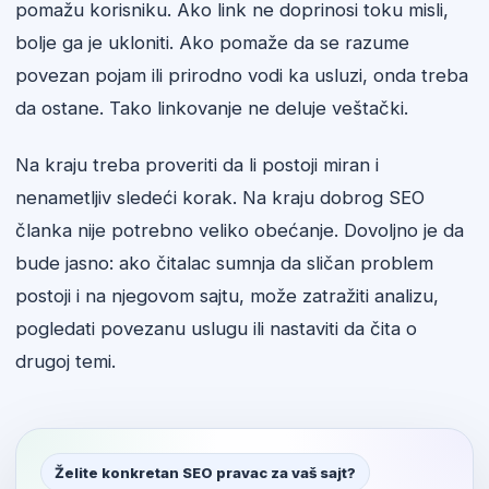
pomažu korisniku. Ako link ne doprinosi toku misli,
bolje ga je ukloniti. Ako pomaže da se razume
povezan pojam ili prirodno vodi ka usluzi, onda treba
da ostane. Tako linkovanje ne deluje veštački.
Na kraju treba proveriti da li postoji miran i
nenametljiv sledeći korak. Na kraju dobrog SEO
članka nije potrebno veliko obećanje. Dovoljno je da
bude jasno: ako čitalac sumnja da sličan problem
postoji i na njegovom sajtu, može zatražiti analizu,
pogledati povezanu uslugu ili nastaviti da čita o
drugoj temi.
Želite konkretan SEO pravac za vaš sajt?