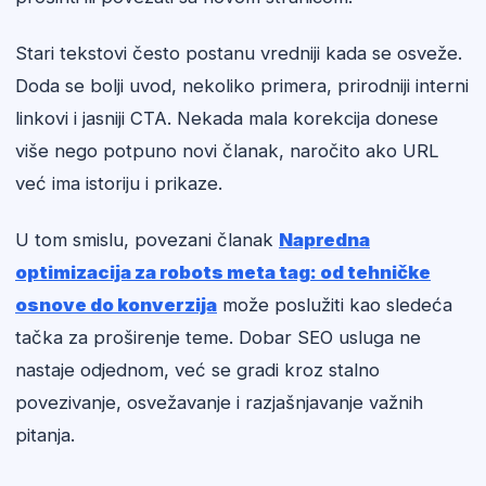
Stari tekstovi često postanu vredniji kada se osveže.
Doda se bolji uvod, nekoliko primera, prirodniji interni
linkovi i jasniji CTA. Nekada mala korekcija donese
više nego potpuno novi članak, naročito ako URL
već ima istoriju i prikaze.
U tom smislu, povezani članak
Napredna
optimizacija za robots meta tag: od tehničke
osnove do konverzija
može poslužiti kao sledeća
tačka za proširenje teme. Dobar SEO usluga ne
nastaje odjednom, već se gradi kroz stalno
povezivanje, osvežavanje i razjašnjavanje važnih
pitanja.