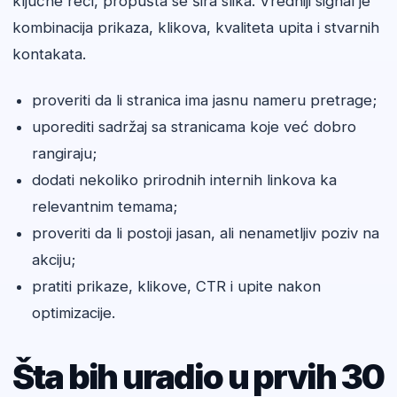
ključne reči, propušta se šira slika. Vredniji signal je
kombinacija prikaza, klikova, kvaliteta upita i stvarnih
kontakata.
proveriti da li stranica ima jasnu nameru pretrage;
uporediti sadržaj sa stranicama koje već dobro
rangiraju;
dodati nekoliko prirodnih internih linkova ka
relevantnim temama;
proveriti da li postoji jasan, ali nenametljiv poziv na
akciju;
pratiti prikaze, klikove, CTR i upite nakon
optimizacije.
Šta bih uradio u prvih 30