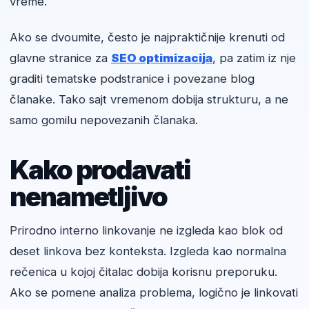
vreme.
Ako se dvoumite, često je najpraktičnije krenuti od
glavne stranice za
SEO optimizacija
, pa zatim iz nje
graditi tematske podstranice i povezane blog
članake. Tako sajt vremenom dobija strukturu, a ne
samo gomilu nepovezanih članaka.
Kako prodavati
nenametljivo
Prirodno interno linkovanje ne izgleda kao blok od
deset linkova bez konteksta. Izgleda kao normalna
rečenica u kojoj čitalac dobija korisnu preporuku.
Ako se pomene analiza problema, logično je linkovati