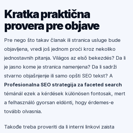
Kratka praktična
provera pre objave
Pre nego što takav članak ili stranica usluge bude
objavljena, vredi još jednom proći kroz nekoliko
jednostavnih pitanja. Világos az első bekezdés? Da li
je jasno kome je stranica namenjena? Da li sadrži
stvarno objašnjenje ili samo opšti SEO tekst? A
Profesionalna SEO strategija za faceted search
témánál ezek a kérdések különösen fontosak, mert
a felhasználó gyorsan eldönti, hogy érdemes-e
tovább olvasnia.
Takođe treba proveriti da li interni linkovi zaista