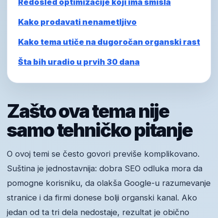
Redosled optimizacije koji ima smisla
Kako prodavati nenametljivo
Kako tema utiče na dugoročan organski rast
Šta bih uradio u prvih 30 dana
Zašto ova tema nije
samo tehničko pitanje
O ovoj temi se često govori previše komplikovano.
Suština je jednostavnija: dobra SEO odluka mora da
pomogne korisniku, da olakša Google-u razumevanje
stranice i da firmi donese bolji organski kanal. Ako
jedan od ta tri dela nedostaje, rezultat je obično