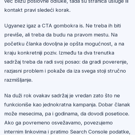
već blizu poslovne odluke, tada su stranica usluge ili
kontakt pravi sledeći korak.
Ugyanez igaz a CTA gombokra is. Ne treba ih biti
previše, ali treba da budu na pravom mestu. Na
početku članka dovoljna je opšta mogućnost, a na
kraju konkretniji poziv. Između ta dva trenutka
sadržaj treba da radi svoj posao: da gradi poverenje,
razjasni problem i pokaže da iza svega stoji stručno
razmišljanje.
Na duži rok ovakav sadržaj je vredan zato što ne
funkcioniše kao jednokratna kampanja. Dobar članak
može mesecima, pa i godinama, da dovodi posetioce.
Ako ga povremeno osvežavamo, povezujemo
internim linkovima i pratimo Search Console podatke,