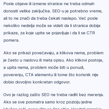
Posle objave ili izmene stranice ne treba odmah
donositi velike zaključke. SEO-u je potrebno vreme,
ali to ne znači da treba čekati naslepo. Već posle
nekoliko nedelja može se videti da li stranica dobija
prikaze, za koje upite se pojavljuje i da li se CTR
pomera.
Ako se prikazi povećavaju, a klikova nema, problem
je često u naslovu ili meta opisu. Ako klikovi postoje,
a upita nema, problem može biti u ponudi,
poverenju, CTA elementu ili tome što korisnik nije
dobio dovoljno konkretan odgovor.
Ovo je razlog zašto SEO ne treba raditi bez merenja.
Ako se sve posmatra samo kroz poziciju jedne