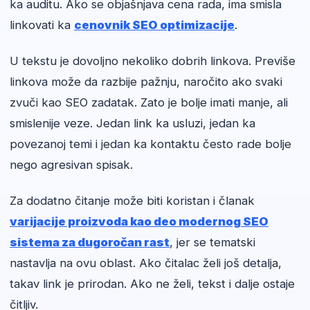
ka auditu. Ako se objašnjava cena rada, ima smisla
linkovati ka
cenovnik SEO optimizacije
.
U tekstu je dovoljno nekoliko dobrih linkova. Previše
linkova može da razbije pažnju, naročito ako svaki
zvuči kao SEO zadatak. Zato je bolje imati manje, ali
smislenije veze. Jedan link ka usluzi, jedan ka
povezanoj temi i jedan ka kontaktu često rade bolje
nego agresivan spisak.
Za dodatno čitanje može biti koristan i članak
varijacije proizvoda kao deo modernog SEO
sistema za dugoročan rast
, jer se tematski
nastavlja na ovu oblast. Ako čitalac želi još detalja,
takav link je prirodan. Ako ne želi, tekst i dalje ostaje
čitljiv.