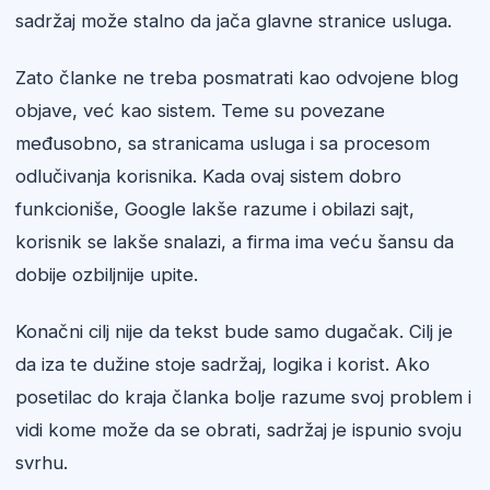
sadržaj može stalno da jača glavne stranice usluga.
Zato članke ne treba posmatrati kao odvojene blog
objave, već kao sistem. Teme su povezane
međusobno, sa stranicama usluga i sa procesom
odlučivanja korisnika. Kada ovaj sistem dobro
funkcioniše, Google lakše razume i obilazi sajt,
korisnik se lakše snalazi, a firma ima veću šansu da
dobije ozbiljnije upite.
Konačni cilj nije da tekst bude samo dugačak. Cilj je
da iza te dužine stoje sadržaj, logika i korist. Ako
posetilac do kraja članka bolje razume svoj problem i
vidi kome može da se obrati, sadržaj je ispunio svoju
svrhu.