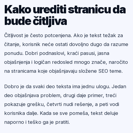
Kako urediti stranicu da
bude čitljiva
Čitljivost je često potcenjena. Ako je tekst težak za
čitanje, korisnik neće ostati dovoljno dugo da razume
ponudu. Dobri podnaslovi, kraći pasusi, jasna
objašnjenja i logičan redosled mnogo znače, naročito
na stranicama koje objašnjavaju složene SEO teme.
Dobro je da svaki deo teksta ima jednu ulogu. Jedan
deo objašnjava problem, drugi daje primer, treći
pokazuje grešku, četvrti nudi rešenje, a peti vodi
korisnika dalje. Kada se sve pomeša, tekst deluje
naporno i teško ga je pratiti.