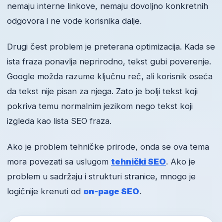
nemaju interne linkove, nemaju dovoljno konkretnih
odgovora i ne vode korisnika dalje.
Drugi čest problem je preterana optimizacija. Kada se
ista fraza ponavlja neprirodno, tekst gubi poverenje.
Google možda razume ključnu reč, ali korisnik oseća
da tekst nije pisan za njega. Zato je bolji tekst koji
pokriva temu normalnim jezikom nego tekst koji
izgleda kao lista SEO fraza.
Ako je problem tehničke prirode, onda se ova tema
mora povezati sa uslugom
tehnički SEO
. Ako je
problem u sadržaju i strukturi stranice, mnogo je
logičnije krenuti od
on-page SEO
.