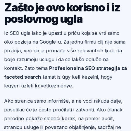
Zašto je ovo korisno i iz
poslovnog ugla
Iz SEO ugla lako je upasti u priču koja se vrti samo
oko pozicija na Google-u. Za jednu firmu cilj nije sama
pozicija, već da je pronađe više relevantnih ljudi, da
bolje razumeju uslugu i da se lakše odluče na
kontakt. Zato tema
Profesionalna SEO strategija za
faceted search
témát is úgy kell kezelni, hogy
legyen üzleti következménye.
Ako stranica samo informiše, a ne vodi nikuda dalje,
posetilac će je često pročitati i zatvoriti. Ako članak
prirodno pokaže sledeći korak, na primer audit,
stranicu usluge ili povezano objašnjenje, sadržaj ne