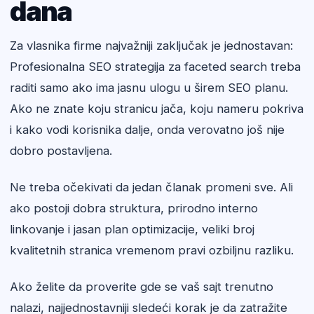
dana
Za vlasnika firme najvažniji zaključak je jednostavan:
Profesionalna SEO strategija za faceted search treba
raditi samo ako ima jasnu ulogu u širem SEO planu.
Ako ne znate koju stranicu jača, koju nameru pokriva
i kako vodi korisnika dalje, onda verovatno još nije
dobro postavljena.
Ne treba očekivati da jedan članak promeni sve. Ali
ako postoji dobra struktura, prirodno interno
linkovanje i jasan plan optimizacije, veliki broj
kvalitetnih stranica vremenom pravi ozbiljnu razliku.
Ako želite da proverite gde se vaš sajt trenutno
nalazi, najjednostavniji sledeći korak je da zatražite