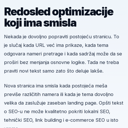
Redosled optimizacije
koji ima smisla
Nekada je dovoljno popraviti postojeću stranicu. To
je slučaj kada URL već ima prikaze, kada tema
odgovara nameri pretrage i kada sadržaj može da se
proširi bez menjanja osnovne logike. Tada ne treba
praviti novi tekst samo zato što deluje lakše.
Nova stranica ima smisla kada postojeća meša
previše različitih namera ili kada je tema dovoljno
velika da zaslužuje zaseban landing page. Opšti tekst
o SEO-u ne može kvalitetno pokriti lokalni SEO,
tehnički SEO, link building i e-commerce SEO u isto