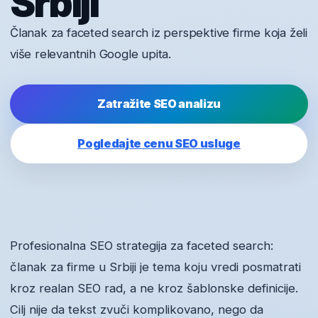
Srbiji
Članak za faceted search iz perspektive firme koja želi
više relevantnih Google upita.
Zatražite SEO analizu
Pogledajte cenu SEO usluge
Profesionalna SEO strategija za faceted search:
članak za firme u Srbiji je tema koju vredi posmatrati
kroz realan SEO rad, a ne kroz šablonske definicije.
Cilj nije da tekst zvuči komplikovano, nego da