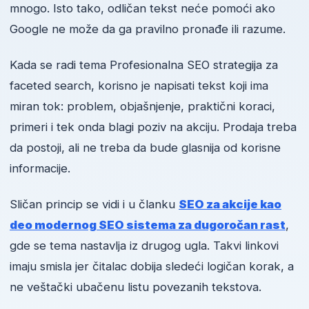
mnogo. Isto tako, odličan tekst neće pomoći ako
Google ne može da ga pravilno pronađe ili razume.
Kada se radi tema Profesionalna SEO strategija za
faceted search, korisno je napisati tekst koji ima
miran tok: problem, objašnjenje, praktični koraci,
primeri i tek onda blagi poziv na akciju. Prodaja treba
da postoji, ali ne treba da bude glasnija od korisne
informacije.
Sličan princip se vidi i u članku
SEO za akcije kao
deo modernog SEO sistema za dugoročan rast
,
gde se tema nastavlja iz drugog ugla. Takvi linkovi
imaju smisla jer čitalac dobija sledeći logičan korak, a
ne veštački ubačenu listu povezanih tekstova.