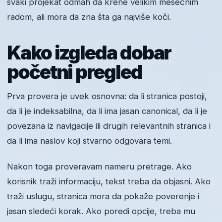
svaki projekat odmah da krene velikim mesečnim
radom, ali mora da zna šta ga najviše koči.
Kako izgleda dobar
početni pregled
Prva provera je uvek osnovna: da li stranica postoji,
da li je indeksabilna, da li ima jasan canonical, da li je
povezana iz navigacije ili drugih relevantnih stranica i
da li ima naslov koji stvarno odgovara temi.
Nakon toga proveravam nameru pretrage. Ako
korisnik traži informaciju, tekst treba da objasni. Ako
traži uslugu, stranica mora da pokaže poverenje i
jasan sledeći korak. Ako poredi opcije, treba mu