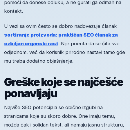
pomoći da donese odluku, a ne gurati ga odmah na
kontakt.
U vezi sa ovim često se dobro nadovezuje članak
sortiranje proizvoda: praktičan SEO članak za
ozbiljan organski rast
. Nije poenta da se čita sve
odjednom, već da korisnik prirodno nastavi tamo gde
mu treba dodatno objašnjenje.
Greške koje se najčešće
ponavljaju
Najviše SEO potencijala se obično izgubi na
stranicama koje su skoro dobre. One imaju temu,
možda čak i solidan tekst, ali nemaju jasnu strukturu,