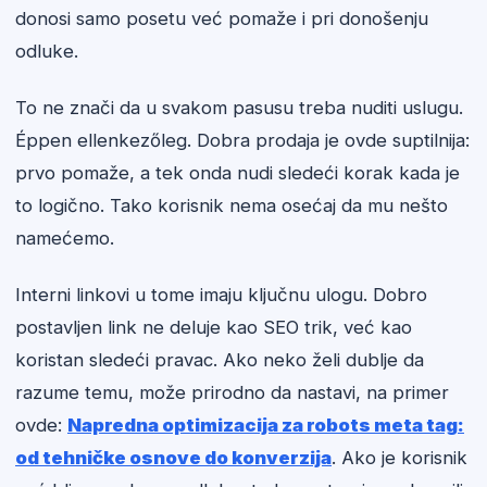
donosi samo posetu već pomaže i pri donošenju
odluke.
To ne znači da u svakom pasusu treba nuditi uslugu.
Éppen ellenkezőleg. Dobra prodaja je ovde suptilnija:
prvo pomaže, a tek onda nudi sledeći korak kada je
to logično. Tako korisnik nema osećaj da mu nešto
namećemo.
Interni linkovi u tome imaju ključnu ulogu. Dobro
postavljen link ne deluje kao SEO trik, već kao
koristan sledeći pravac. Ako neko želi dublje da
razume temu, može prirodno da nastavi, na primer
ovde:
Napredna optimizacija za robots meta tag:
od tehničke osnove do konverzija
. Ako je korisnik