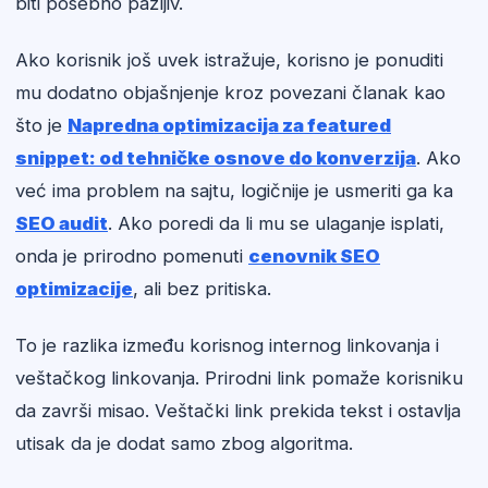
biti posebno pažljiv.
Ako korisnik još uvek istražuje, korisno je ponuditi
mu dodatno objašnjenje kroz povezani članak kao
što je
Napredna optimizacija za featured
snippet: od tehničke osnove do konverzija
. Ako
već ima problem na sajtu, logičnije je usmeriti ga ka
SEO audit
. Ako poredi da li mu se ulaganje isplati,
onda je prirodno pomenuti
cenovnik SEO
optimizacije
, ali bez pritiska.
To je razlika između korisnog internog linkovanja i
veštačkog linkovanja. Prirodni link pomaže korisniku
da završi misao. Veštački link prekida tekst i ostavlja
utisak da je dodat samo zbog algoritma.