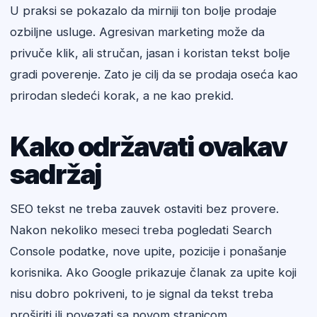
U praksi se pokazalo da mirniji ton bolje prodaje
ozbiljne usluge. Agresivan marketing može da
privuče klik, ali stručan, jasan i koristan tekst bolje
gradi poverenje. Zato je cilj da se prodaja oseća kao
prirodan sledeći korak, a ne kao prekid.
Kako održavati ovakav
sadržaj
SEO tekst ne treba zauvek ostaviti bez provere.
Nakon nekoliko meseci treba pogledati Search
Console podatke, nove upite, pozicije i ponašanje
korisnika. Ako Google prikazuje članak za upite koji
nisu dobro pokriveni, to je signal da tekst treba
proširiti ili povezati sa novom stranicom.