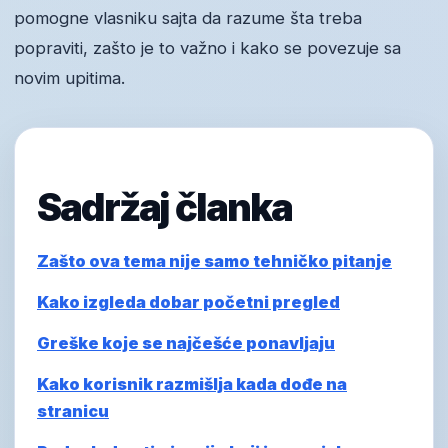
pomogne vlasniku sajta da razume šta treba
popraviti, zašto je to važno i kako se povezuje sa
novim upitima.
Sadržaj članka
Zašto ova tema nije samo tehničko pitanje
Kako izgleda dobar početni pregled
Greške koje se najčešće ponavljaju
Kako korisnik razmišlja kada dođe na
stranicu