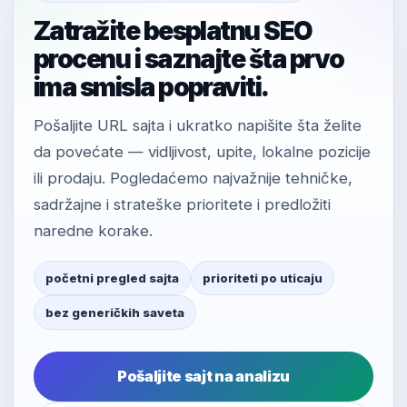
Zatražite besplatnu SEO
procenu i saznajte šta prvo
ima smisla popraviti.
Pošaljite URL sajta i ukratko napišite šta želite
da povećate — vidljivost, upite, lokalne pozicije
ili prodaju. Pogledaćemo najvažnije tehničke,
sadržajne i strateške prioritete i predložiti
naredne korake.
početni pregled sajta
prioriteti po uticaju
bez generičkih saveta
Pošaljite sajt na analizu