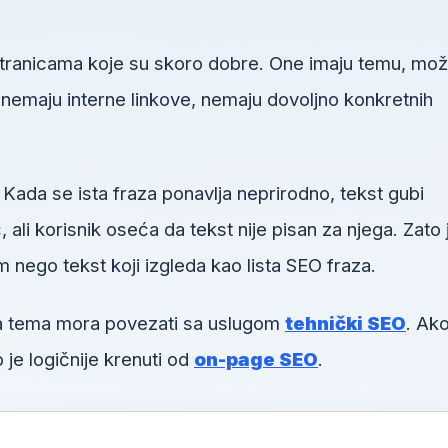
 stranicama koje su skoro dobre. One imaju temu, mo
u, nemaju interne linkove, nemaju dovoljno konkretnih
 Kada se ista fraza ponavlja neprirodno, tekst gubi
li korisnik oseća da tekst nije pisan za njega. Zato 
m nego tekst koji izgleda kao lista SEO fraza.
va tema mora povezati sa uslugom
tehnički SEO
. Ako
 je logičnije krenuti od
on-page SEO
.