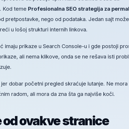
no. Kod teme
Profesionalna SEO strategija za perma
d pretpostavke, nego od podataka. Jedan sajt može
eći u lošoj strukturi internih linkova.
ć imaju prikaze u Search Console-u i gde postoji pro
prikaze, ali nema klikove, onda se ne rešava isti pro
zuje.
, jer dobar početni pregled skraćuje lutanje. Ne mora
im radom, ali mora da zna šta ga najviše koči.
e od ovakve stranice