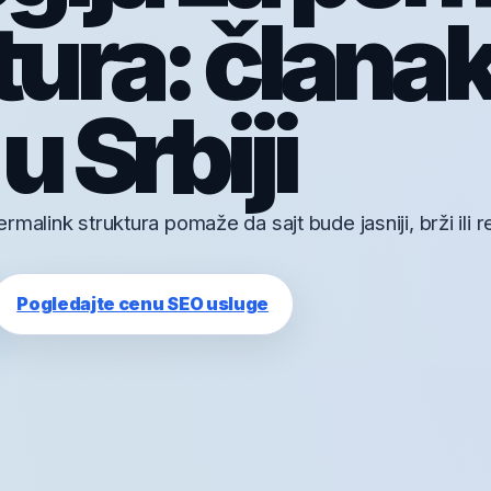
tura: članak
u Srbiji
malink struktura pomaže da sajt bude jasniji, brži ili re
Pogledajte cenu SEO usluge