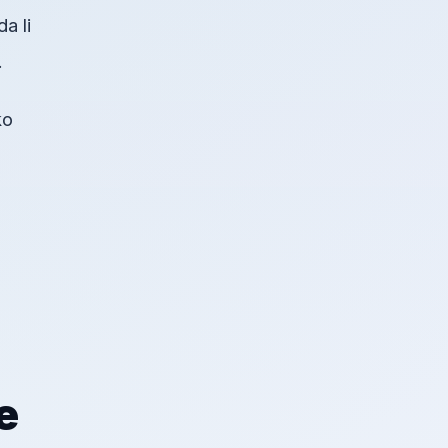
a li
.
ko
e