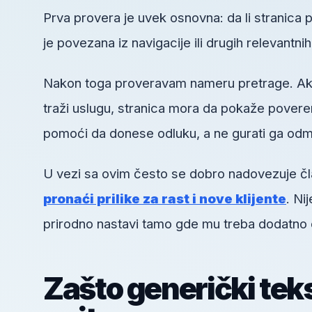
Prva provera je uvek osnovna: da li stranica pos
je povezana iz navigacije ili drugih relevantni
Nakon toga proveravam nameru pretrage. Ako k
traži uslugu, stranica mora da pokaže poveren
pomoći da donese odluku, a ne gurati ga odm
U vezi sa ovim često se dobro nadovezuje č
pronaći prilike za rast i nove klijente
. Ni
prirodno nastavi tamo gde mu treba dodatno 
Zašto generički tek