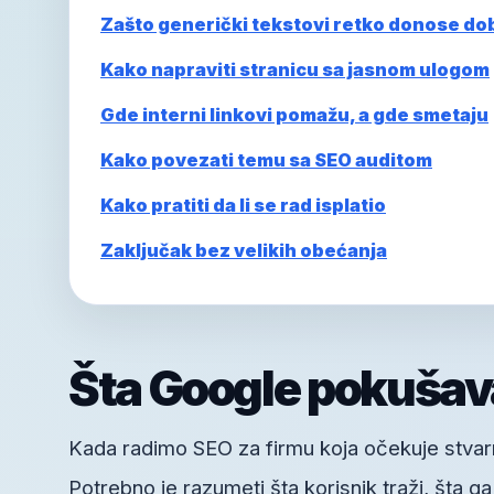
Zašto generički tekstovi retko donose do
Kako napraviti stranicu sa jasnom ulogom
Gde interni linkovi pomažu, a gde smetaju
Kako povezati temu sa SEO auditom
Kako pratiti da li se rad isplatio
Zaključak bez velikih obećanja
Šta Google pokušav
Kada radimo SEO za firmu koja očekuje stvarne
Potrebno je razumeti šta korisnik traži, šta g