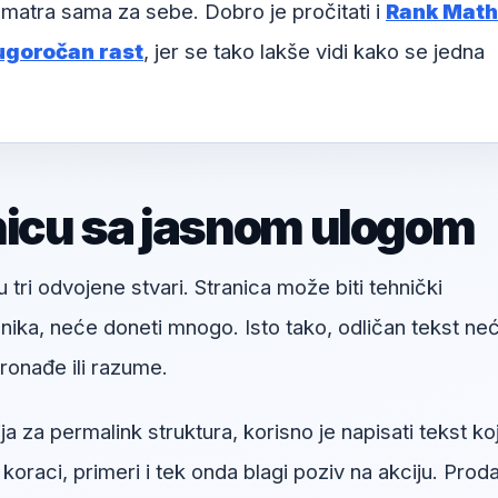
matra sama za sebe. Dobro je pročitati i
Rank Math
ugoročan rast
, jer se tako lakše vidi kako se jedna
nicu sa jasnom ulogom
u tri odvojene stvari. Stranica može biti tehnički
snika, neće doneti mnogo. Isto tako, odličan tekst ne
onađe ili razume.
 za permalink struktura, korisno je napisati tekst koj
koraci, primeri i tek onda blagi poziv na akciju. Proda