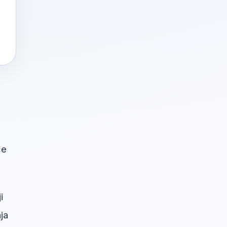
će
i
ja