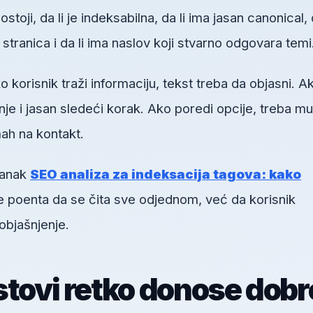
toji, da li je indeksabilna, da li ima jasan canonical, d
h stranica i da li ima naslov koji stvarno odgovara temi
orisnik traži informaciju, tekst treba da objasni. A
je i jasan sledeći korak. Ako poredi opcije, treba mu
ah na kontakt.
lanak
SEO analiza za indeksacija tagova: kako
je poenta da se čita sve odjednom, već da korisnik
objašnjenje.
stovi retko donose dobr