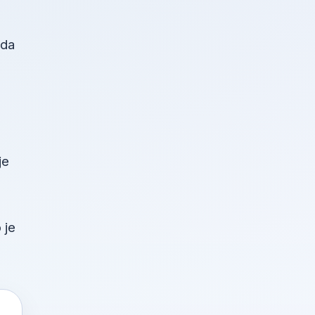
žda
je
 je