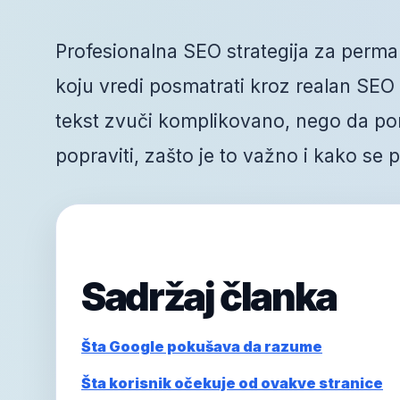
Profesionalna SEO strategija za permali
koju vredi posmatrati kroz realan SEO r
tekst zvuči komplikovano, nego da po
popraviti, zašto je to važno i kako se
Sadržaj članka
Šta Google pokušava da razume
Šta korisnik očekuje od ovakve stranice