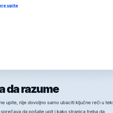
bre upite
a da razume
 upite, nije dovoljno samo ubaciti ključne reči u tek
a sprečava da pošalje upit i kako stranica treba da