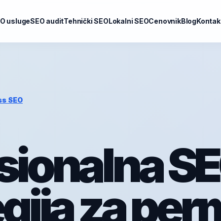
O usluge
SEO audit
Tehnički SEO
Lokalni SEO
Cenovnik
Blog
Kontak
ss SEO
sionalna S
egija za per