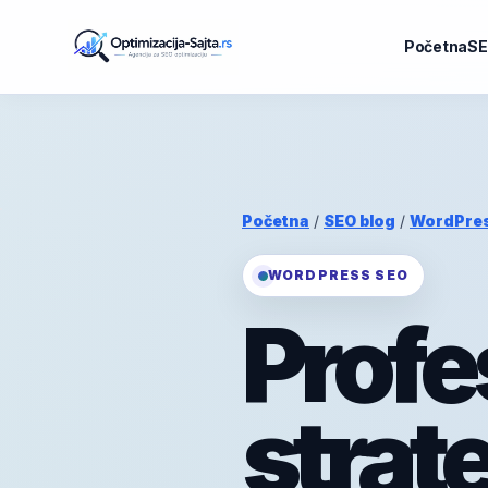
Početna
SE
Početna
/
SEO blog
/
WordPre
WORDPRESS SEO
Profe
strat