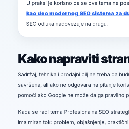
U praksi je korisno da se ova tema ne pos
kao deo modernog SEO sistema za d
SEO odluka nadovezuje na drugu.
Kako napraviti stra
Sadržaj, tehnika i prodajni cilj ne treba da bud
savršena, ali ako ne odgovara na pitanje kori
pomoći ako Google ne može da ga pravilno pr
Kada se radi tema Profesionalna SEO strategija
ima miran tok: problem, objašnjenje, praktični 