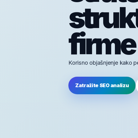
struk
firme 
Korisno objašnjenje kako per
Zatražite SEO analizu