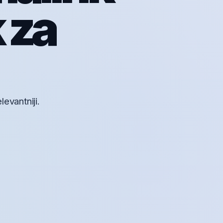
 za
levantniji.