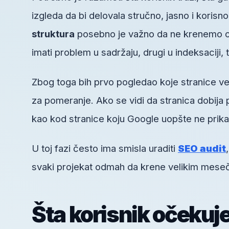
izgleda da bi delovala stručno, jasno i koris
struktura
posebno je važno da ne krenemo o
imati problem u sadržaju, drugi u indeksaciji, tr
Zbog toga bih prvo pogledao koje stranice ve
za pomeranje. Ako se vidi da stranica dobija 
kao kod stranice koju Google uopšte ne prika
U toj fazi često ima smisla uraditi
SEO audit
svaki projekat odmah da krene velikim mesečn
Šta korisnik očekuj