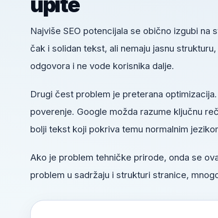
upite
Najviše SEO potencijala se obično izgubi na
čak i solidan tekst, ali nemaju jasnu struktur
odgovora i ne vode korisnika dalje.
Drugi čest problem je preterana optimizacija.
poverenje. Google možda razume ključnu reč, a
bolji tekst koji pokriva temu normalnim jeziko
Ako je problem tehničke prirode, onda se o
problem u sadržaju i strukturi stranice, mnogo