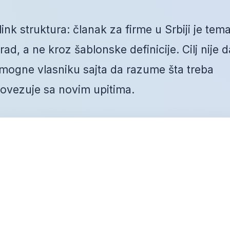
nk struktura: članak za firme u Srbiji je tem
ad, a ne kroz šablonske definicije. Cilj nije d
mogne vlasniku sajta da razume šta treba
 povezuje sa novim upitima.