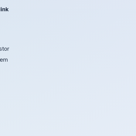
link
stor
blem