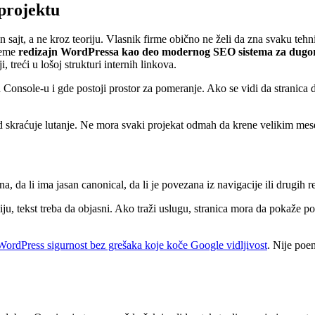
projektu
ajt, a ne kroz teoriju. Vlasnik firme obično ne želi da zna svaku tehnič
 teme
redizajn WordPressa kao deo modernog SEO sistema za dugor
 treći u lošoj strukturi internih linkova.
Console-u i gde postoji prostor za pomeranje. Ako se vidi da stranica d
ed skraćuje lutanje. Ne mora svaki projekat odmah da krene velikim mes
na, da li ima jasan canonical, da li je povezana iz navigacije ili drugih 
, tekst treba da objasni. Ako traži uslugu, stranica mora da pokaže po
ordPress sigurnost bez grešaka koje koče Google vidljivost
. Nije poe