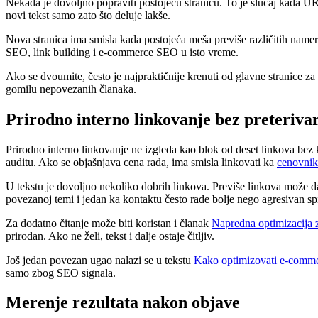
Nekada je dovoljno popraviti postojeću stranicu. To je slučaj kada U
novi tekst samo zato što deluje lakše.
Nova stranica ima smisla kada postojeća meša previše različitih namer
SEO, link building i e-commerce SEO u isto vreme.
Ako se dvoumite, često je najpraktičnije krenuti od glavne stranice za
gomilu nepovezanih članaka.
Prirodno interno linkovanje bez preteriva
Prirodno interno linkovanje ne izgleda kao blok od deset linkova bez 
auditu. Ako se objašnjava cena rada, ima smisla linkovati ka
cenovnik
U tekstu je dovoljno nekoliko dobrih linkova. Previše linkova može da 
povezanoj temi i jedan ka kontaktu često rade bolje nego agresivan sp
Za dodatno čitanje može biti koristan i članak
Napredna optimizacija z
prirodan. Ako ne želi, tekst i dalje ostaje čitljiv.
Još jedan povezan ugao nalazi se u tekstu
Kako optimizovati e-commer
samo zbog SEO signala.
Merenje rezultata nakon objave