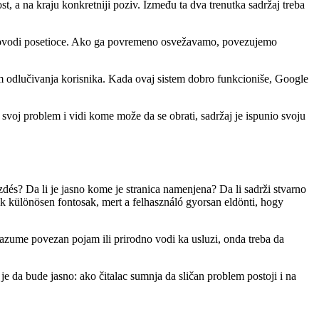
 a na kraju konkretniji poziv. Između ta dva trenutka sadržaj treba
 dovodi posetioce. Ako ga povremeno osvežavamo, povezujemo
m odlučivanja korisnika. Kada ovaj sistem dobro funkcioniše, Google
e svoj problem i vidi kome može da se obrati, sadržaj je ispunio svoju
zdés? Da li je jasno kome je stranica namenjena? Da li sadrži stvarno
k különösen fontosak, mert a felhasználó gyorsan eldönti, hogy
 razume povezan pojam ili prirodno vodi ka usluzi, onda treba da
je da bude jasno: ako čitalac sumnja da sličan problem postoji i na