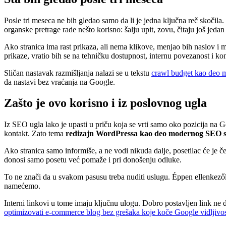
Posle tri meseca ne bih gledao samo da li je jedna ključna reč skočila. 
organske pretrage rade nešto korisno: šalju upit, zovu, čitaju još jedan 
Ako stranica ima rast prikaza, ali nema klikove, menjao bih naslov i 
prikaze, vratio bih se na tehničku dostupnost, internu povezanost i ko
Sličan nastavak razmišljanja nalazi se u tekstu
crawl budget kao deo 
da nastavi bez vraćanja na Google.
Zašto je ovo korisno i iz poslovnog ugla
Iz SEO ugla lako je upasti u priču koja se vrti samo oko pozicija na Go
kontakt. Zato tema
redizajn WordPressa kao deo modernog SEO si
Ako stranica samo informiše, a ne vodi nikuda dalje, posetilac će je če
donosi samo posetu već pomaže i pri donošenju odluke.
To ne znači da u svakom pasusu treba nuditi uslugu. Éppen ellenkezől
namećemo.
Interni linkovi u tome imaju ključnu ulogu. Dobro postavljen link ne
optimizovati e-commerce blog bez grešaka koje koče Google vidljivo