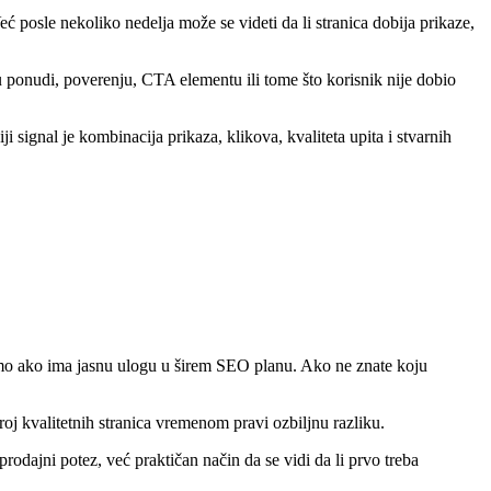
ć posle nekoliko nedelja može se videti da li stranica dobija prikaze,
u ponudi, poverenju, CTA elementu ili tome što korisnik nije dobio
 signal je kombinacija prikaza, klikova, kvaliteta upita i stvarnih
amo ako ima jasnu ulogu u širem SEO planu. Ako ne znate koju
roj kvalitetnih stranica vremenom pravi ozbiljnu razliku.
 prodajni potez, već praktičan način da se vidi da li prvo treba