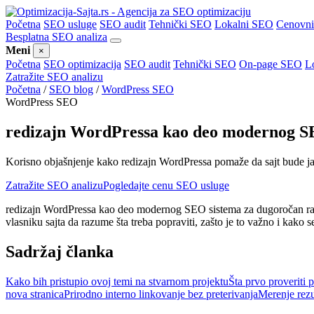
Početna
SEO usluge
SEO audit
Tehnički SEO
Lokalni SEO
Cenovn
Besplatna SEO analiza
Meni
×
Početna
SEO optimizacija
SEO audit
Tehnički SEO
On-page SEO
L
Zatražite SEO analizu
Početna
/
SEO blog
/
WordPress SEO
WordPress SEO
redizajn WordPressa kao deo modernog SE
Korisno objašnjenje kako redizajn WordPressa pomaže da sajt bude jasnij
Zatražite SEO analizu
Pogledajte cenu SEO usluge
redizajn WordPressa kao deo modernog SEO sistema za dugoročan rast 
vlasniku sajta da razume šta treba popraviti, zašto je to važno i kako
Sadržaj članka
Kako bih pristupio ovoj temi na stvarnom projektu
Šta prvo proveriti 
nova stranica
Prirodno interno linkovanje bez preterivanja
Merenje rezu