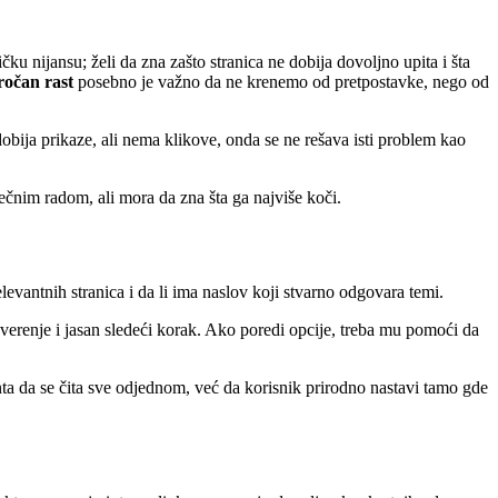
ku nijansu; želi da zna zašto stranica ne dobija dovoljno upita i šta
očan rast
posebno je važno da ne krenemo od pretpostavke, nego od
obija prikaze, ali nema klikove, onda se ne rešava isti problem kao
ečnim radom, ali mora da zna šta ga najviše koči.
relevantnih stranica i da li ima naslov koji stvarno odgovara temi.
verenje i jasan sledeći korak. Ako poredi opcije, treba mu pomoći da
nta da se čita sve odjednom, već da korisnik prirodno nastavi tamo gde