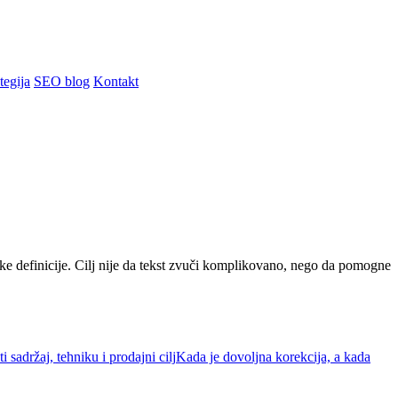
tegija
SEO blog
Kontakt
e definicije. Cilj nije da tekst zvuči komplikovano, nego da pomogne
 sadržaj, tehniku i prodajni cilj
Kada je dovoljna korekcija, a kada