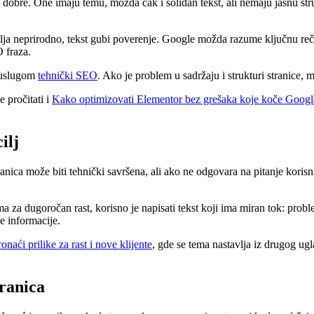
 dobre. One imaju temu, možda čak i solidan tekst, ali nemaju jasnu s
ja neprirodno, tekst gubi poverenje. Google možda razume ključnu reč, al
 fraza.
a uslugom
tehnički SEO
. Ako je problem u sadržaju i strukturi stranice, 
 pročitati i
Kako optimizovati Elementor bez grešaka koje koče Google
ilj
Stranica može biti tehnički savršena, ali ako ne odgovara na pitanje kori
 dugoročan rast, korisno je napisati tekst koji ima miran tok: problem,
ne informacije.
naći prilike za rast i nove klijente
, gde se tema nastavlja iz drugog ugl
tranica