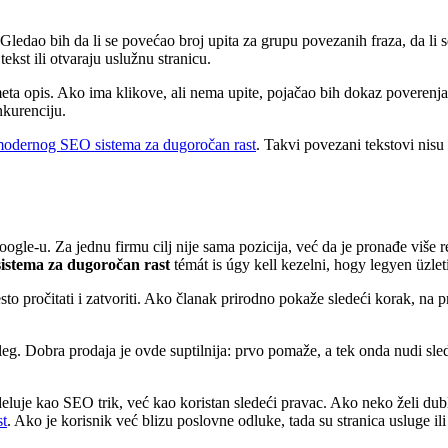
Gledao bih da li se povećao broj upita za grupu povezanih fraza, da li se 
tekst ili otvaraju uslužnu stranicu.
meta opis. Ako ima klikove, ali nema upite, pojačao bih dokaz poverenja
nkurenciju.
modernog SEO sistema za dugoročan rast
. Takvi povezani tekstovi nisu
ogle-u. Za jednu firmu cilj nije sama pozicija, već da je pronađe više r
stema za dugoročan rast
témát is úgy kell kezelni, hogy legyen üzle
sto pročitati i zatvoriti. Ako članak prirodno pokaže sledeći korak, na p
eg. Dobra prodaja je ovde suptilnija: prvo pomaže, a tek onda nudi sle
 deluje kao SEO trik, već kao koristan sledeći pravac. Ako neko želi du
st
. Ako je korisnik već blizu poslovne odluke, tada su stranica usluge ili