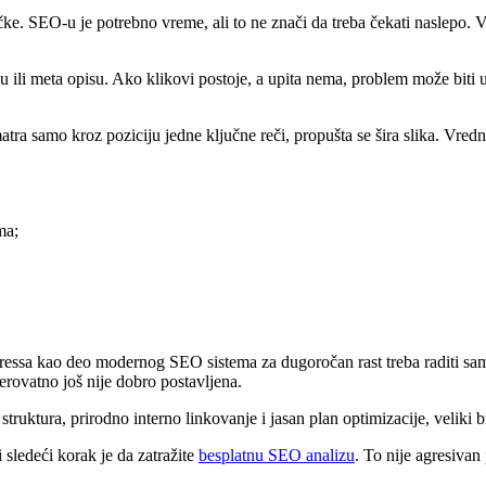
čke. SEO-u je potrebno vreme, ali to ne znači da treba čekati naslepo. Ve
 ili meta opisu. Ako klikovi postoje, a upita nema, problem može biti 
a samo kroz poziciju jedne ključne reči, propušta se šira slika. Vredniji
ma;
dPressa kao deo modernog SEO sistema za dugoročan rast treba raditi s
erovatno još nije dobro postavljena.
truktura, prirodno interno linkovanje i jasan plan optimizacije, veliki b
i sledeći korak je da zatražite
besplatnu SEO analizu
. To nije agresivan