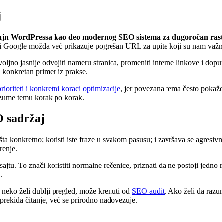
j
ajn WordPressa kao deo modernog SEO sistema za dugoročan ras
 da li Google možda već prikazuje pogrešan URL za upite koji su nam važn
oljno jasnije odvojiti nameru stranica, promeniti interne linkove i dopu
a konkretan primer iz prakse.
rioriteti i konkretni koraci optimizacije
, jer povezana tema često pokaž
azume temu korak po korak.
O sadržaj
šta konkretno; koristi iste fraze u svakom pasusu; i završava se agresi
renje.
a sajtu. To znači koristiti normalne rečenice, priznati da ne postoji jedn
.
 neko želi dublji pregled, može krenuti od
SEO audit
. Ako želi da razu
e prekida čitanje, već se prirodno nadovezuje.