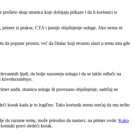
proširio skup stranica koje dobijaju prikaze i da li korisnici iz
, primer iz prakse, CTA i jasnije objašnjenje usluge. Ako nema ni
 tu da popune prostor, već da čitalac koji stvarno ulazi u temu ima gde
elevantnih ljudi, da bolje razumeju uslugu i da se lakše odluče na
ti következménye.
rimer audit, stranicu usluge ili povezano objašnjenje, sadržaj ne
deći korak kada je to logično. Tako korisnik nema osećaj da mu nešto
blje da razume temu, može prirodno da nastavi, na primer ovde:
Kako
 kontakt pravi sledeći korak.