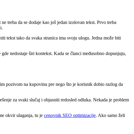
t
ne treba da se dodaje kao još jedan izolovan tekst. Prvo treba
i.
niti tekst tako da svaka stranica ima svoju ulogu. Jedna može biti
e gde nedostaje širi kontekst. Kada se članci međusobno dopunjuju,
vnim pozivom na kupovinu pre nego što je korisnik dobio razlog da
o rešenje za svaki slučaj i objasniti redosled odluka. Nekada je problem
me okvir ulaganja, tu je
cenovnik SEO optimizacije
. Ako samo želi