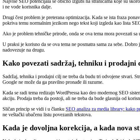
Najviše SEO potencijala se obično izgubi na stranicama koje su skoro
i ne vode korisnika dalje.
Drugi čest problem je preterana optimizacija. Kada se ista fraza ponavl
pokriva temu normalnim jezikom nego tekst koji izgleda kao lista SEO
Ako je problem tehničke prirode, onda se ova tema mora povezati s
U praksi je korisno da se ova tema ne posmatra sama za sebe. Dobro je
nadovezuje na drugu.
Kako povezati sadržaj, tehniku i prodajni c
Sadržaj, tehnika i prodajni cilj ne treba da budu tri odvojene stvari. 
Google ne može da ga pravilno pronađe ili razume.
Kada se radi tema redizajn WordPressa kao deo modernog SEO sistema za
akciju. Prodaja treba da postoji, ali ne treba da bude glasnija od koris
Sličan princip se vidi i u članku
SEO analiza za media library: kako pro
ne veštački ubačenu listu povezanih tekstova.
Kada je dovoljna korekcija, a kada nova s