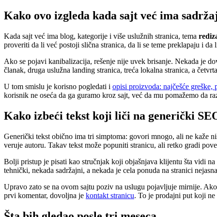
Kako ovo izgleda kada sajt već ima sadrža
Kada sajt već ima blog, kategorije i više uslužnih stranica, tema
rediz
proveriti da li već postoji slična stranica, da li se teme preklapaju i
Ako se pojavi kanibalizacija, rešenje nije uvek brisanje. Nekada je dov
članak, druga uslužna landing stranica, treća lokalna stranica, a četvrt
U tom smislu je korisno pogledati i
opisi proizvoda: najčešće greške, p
korisnik ne oseća da ga guramo kroz sajt, već da mu pomažemo da r
Kako izbeći tekst koji liči na generički SE
Generički tekst obično ima tri simptoma: govori mnogo, ali ne kaže ni
veruje autoru. Takav tekst može popuniti stranicu, ali retko gradi pove
Bolji pristup je pisati kao stručnjak koji objašnjava klijentu šta vidi n
tehnički, nekada sadržajni, a nekada je cela ponuda na stranici nejasna
Upravo zato se na ovom sajtu poziv na uslugu pojavljuje mirnije. Ako
prvi komentar, dovoljna je
kontakt stranicu
. To je prodajni put koji n
Šta bih gledao posle tri meseca