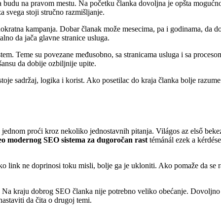
da budu na pravom mestu. Na početku članka dovoljna je opšta mogućnost,
a svega stoji stručno razmišljanje.
jednokratna kampanja. Dobar članak može mesecima, pa i godinama, da
lno da jača glavne stranice usluga.
istem. Teme su povezane međusobno, sa stranicama usluga i sa proceso
šansu da dobije ozbiljnije upite.
stoje sadržaj, logika i korist. Ako posetilac do kraja članka bolje razum
oš jednom proći kroz nekoliko jednostavnih pitanja. Világos az első beke
eo modernog SEO sistema za dugoročan rast
témánál ezek a kérdése
Ako link ne doprinosi toku misli, bolje ga je ukloniti. Ako pomaže da se
ak. Na kraju dobrog SEO članka nije potrebno veliko obećanje. Dovoljno 
astaviti da čita o drugoj temi.