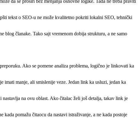
može da se proširi bez menjanja osnovne logike. Tada ne treba praviti
pšti tekst o SEO-u ne može kvalitetno pokriti lokalni SEO, tehnički
zane blog članake. Tako sajt vremenom dobija strukturu, a ne samo
u preporuku. Ako se pomene analiza problema, logično je linkovati ka
 imati manje, ali smislenije veze. Jedan link ka usluzi, jedan ka
ki nastavlja na ovu oblast. Ako čitalac želi još detalja, takav link je
ne kada pomažu čitaocu da nastavi istraživanje, a ne kada postoje