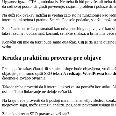
Ugyanez igaz a CTA gombokra is. Ne treba ih biti previše, ali treba 
da radi svoj posao: da gradi poverenje, razjasni problem i pokaže da iz
Na duži rok ovakav sadržaj je vredan zato što ne funkcioniše kao 
internim linkovima i pratimo Search Console podatke, sadržaj može sta
Zato članke ne treba posmatrati kao odvojene blog objave, već kao s
lakše razume i obilazi sajt, korisnik se lakše snalazi, a firma ima veću 
Konačni cilj nije da tekst bude samo dugačak. Cilj je da iza te dužine 
svrhu.
Kratka praktična provera pre objave
Pre nego što takav članak ili stranica usluge bude objavljena, vredi j
objašnjenje ili samo opšti SEO tekst? A
redizajn WordPressa kao d
érdemes-e tovább olvasnia.
Takođe treba proveriti da li interni linkovi zaista pomažu korisniku. 
ostane. Tako linkovanje ne deluje veštački.
Na kraju treba proveriti da li postoji miran i nenametljiv sledeći kor
njegovom sajtu, može zatražiti analizu, pogledati povezanu uslugu ili n
Želite konkretan SEO pravac za vaš sajt?