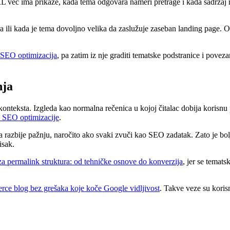
RL već ima prikaze, kada tema odgovara nameri pretrage i kada sadržaj 
a ili kada je tema dovoljno velika da zaslužuje zaseban landing page. O
SEO optimizacija
, pa zatim iz nje graditi tematske podstranice i pove
nja
konteksta. Izgleda kao normalna rečenica u kojoj čitalac dobija korisn
 SEO optimizacije
.
razbije pažnju, naročito ako svaki zvuči kao SEO zadatak. Zato je bolje
isak.
a permalink struktura: od tehničke osnove do konverzija
, jer se temats
ce blog bez grešaka koje koče Google vidljivost
. Takve veze su koris