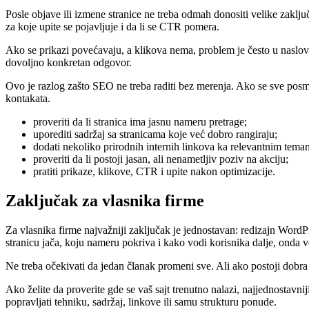
Posle objave ili izmene stranice ne treba odmah donositi velike zaklju
za koje upite se pojavljuje i da li se CTR pomera.
Ako se prikazi povećavaju, a klikova nema, problem je često u naslovu
dovoljno konkretan odgovor.
Ovo je razlog zašto SEO ne treba raditi bez merenja. Ako se sve posmatr
kontakata.
proveriti da li stranica ima jasnu nameru pretrage;
uporediti sadržaj sa stranicama koje već dobro rangiraju;
dodati nekoliko prirodnih internih linkova ka relevantnim tema
proveriti da li postoji jasan, ali nenametljiv poziv na akciju;
pratiti prikaze, klikove, CTR i upite nakon optimizacije.
Zaključak za vlasnika firme
Za vlasnika firme najvažniji zaključak je jednostavan: redizajn Wor
stranicu jača, koju nameru pokriva i kako vodi korisnika dalje, onda v
Ne treba očekivati da jedan članak promeni sve. Ali ako postoji dobra s
Ako želite da proverite gde se vaš sajt trenutno nalazi, najjednostavnij
popravljati tehniku, sadržaj, linkove ili samu strukturu ponude.