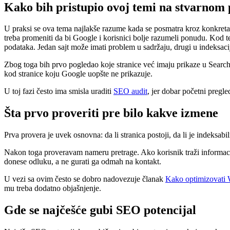
Kako bih pristupio ovoj temi na stvarnom 
U praksi se ova tema najlakše razume kada se posmatra kroz konkretan s
treba promeniti da bi Google i korisnici bolje razumeli ponudu. Kod
podataka. Jedan sajt može imati problem u sadržaju, drugi u indeksaciji,
Zbog toga bih prvo pogledao koje stranice već imaju prikaze u Search 
kod stranice koju Google uopšte ne prikazuje.
U toj fazi često ima smisla uraditi
SEO audit
, jer dobar početni pregl
Šta prvo proveriti pre bilo kakve izmene
Prva provera je uvek osnovna: da li stranica postoji, da li je indeksabil
Nakon toga proveravam nameru pretrage. Ako korisnik traži informaciju
donese odluku, a ne gurati ga odmah na kontakt.
U vezi sa ovim često se dobro nadovezuje članak
Kako optimizovati W
mu treba dodatno objašnjenje.
Gde se najčešće gubi SEO potencijal