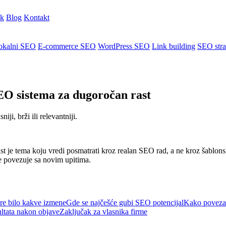
ik
Blog
Kontakt
okalni SEO
E-commerce SEO
WordPress SEO
Link building
SEO stra
O sistema za dugoročan rast
i, brži ili relevantniji.
je tema koju vredi posmatrati kroz realan SEO rad, a ne kroz šablonsk
 se povezuje sa novim upitima.
pre bilo kakve izmene
Gde se najčešće gubi SEO potencijal
Kako povezati
ltata nakon objave
Zaključak za vlasnika firme