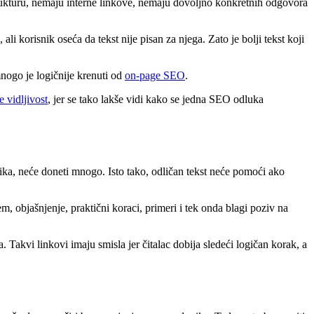
trukturu, nemaju interne linkove, nemaju dovoljno konkretnih odgovora
i korisnik oseća da tekst nije pisan za njega. Zato je bolji tekst koji
mnogo je logičnije krenuti od
on-page SEO
.
 vidljivost
, jer se tako lakše vidi kako se jedna SEO odluka
snika, neće doneti mnogo. Isto tako, odličan tekst neće pomoći ako
 objašnjenje, praktični koraci, primeri i tek onda blagi poziv na
a. Takvi linkovi imaju smisla jer čitalac dobija sledeći logičan korak, a