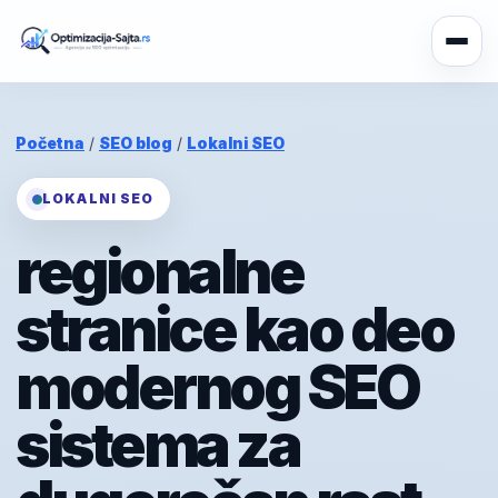
Početna
/
SEO blog
/
Lokalni SEO
LOKALNI SEO
regionalne
stranice kao deo
modernog SEO
sistema za