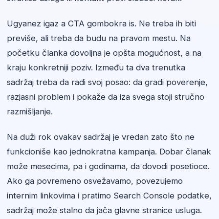
Ugyanez igaz a CTA gombokra is. Ne treba ih biti
previše, ali treba da budu na pravom mestu. Na
početku članka dovoljna je opšta mogućnost, a na
kraju konkretniji poziv. Između ta dva trenutka
sadržaj treba da radi svoj posao: da gradi poverenje,
razjasni problem i pokaže da iza svega stoji stručno
razmišljanje.
Na duži rok ovakav sadržaj je vredan zato što ne
funkcioniše kao jednokratna kampanja. Dobar članak
može mesecima, pa i godinama, da dovodi posetioce.
Ako ga povremeno osvežavamo, povezujemo
internim linkovima i pratimo Search Console podatke,
sadržaj može stalno da jača glavne stranice usluga.