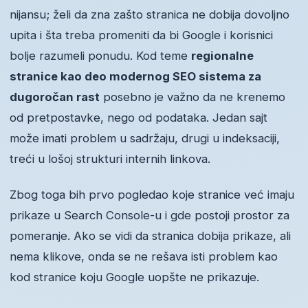
nijansu; želi da zna zašto stranica ne dobija dovoljno
upita i šta treba promeniti da bi Google i korisnici
bolje razumeli ponudu. Kod teme
regionalne
stranice kao deo modernog SEO sistema za
dugoročan rast
posebno je važno da ne krenemo
od pretpostavke, nego od podataka. Jedan sajt
može imati problem u sadržaju, drugi u indeksaciji,
treći u lošoj strukturi internih linkova.
Zbog toga bih prvo pogledao koje stranice već imaju
prikaze u Search Console-u i gde postoji prostor za
pomeranje. Ako se vidi da stranica dobija prikaze, ali
nema klikove, onda se ne rešava isti problem kao
kod stranice koju Google uopšte ne prikazuje.