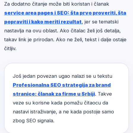
Za dodatno čitanje može biti koristan i članak
service area pages i SEO: šta prvo proveriti, šta
popraviti i kako meriti rezultat
, jer se tematski
nastavlja na ovu oblast. Ako čitalac želi još detalja,
takav link je prirodan. Ako ne želi, tekst i dalje ostaje
čitljiv.
Još jedan povezan ugao nalazi se u tekstu
Profesionalna SEO strategija za brand
stranice: članak za firme u Srbiji
. Takve
veze su korisne kada pomažu čitaocu da
nastavi istraživanje, a ne kada postoje samo
zbog SEO signala.