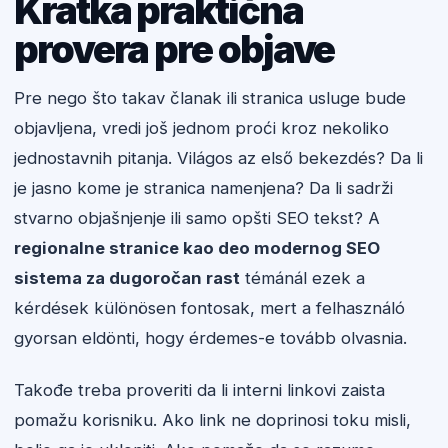
Kratka praktična
provera pre objave
Pre nego što takav članak ili stranica usluge bude
objavljena, vredi još jednom proći kroz nekoliko
jednostavnih pitanja. Világos az első bekezdés? Da li
je jasno kome je stranica namenjena? Da li sadrži
stvarno objašnjenje ili samo opšti SEO tekst? A
regionalne stranice kao deo modernog SEO
sistema za dugoročan rast
témánál ezek a
kérdések különösen fontosak, mert a felhasználó
gyorsan eldönti, hogy érdemes-e tovább olvasnia.
Takođe treba proveriti da li interni linkovi zaista
pomažu korisniku. Ako link ne doprinosi toku misli,