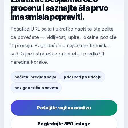
procenu i saznajte šta prvo
ima smisla popraviti.
Pošaljite URL sajta i ukratko napišite šta želite
da povećate — vidljivost, upite, lokalne pozicije
ili prodaju. Pogledaćemo najvažnije tehničke,
sadržajne i strateške prioritete i predložiti
naredne korake.
početni pregled sajta
prioriteti po uticaju
bez generičkih saveta
Pošaljite sajt na analizu
Pogledajte SEO usluge