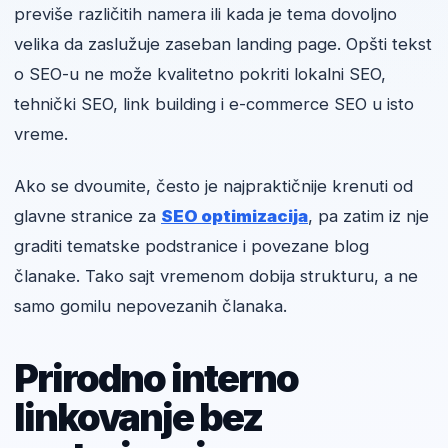
previše različitih namera ili kada je tema dovoljno
velika da zaslužuje zaseban landing page. Opšti tekst
o SEO-u ne može kvalitetno pokriti lokalni SEO,
tehnički SEO, link building i e-commerce SEO u isto
vreme.
Ako se dvoumite, često je najpraktičnije krenuti od
glavne stranice za
SEO optimizacija
, pa zatim iz nje
graditi tematske podstranice i povezane blog
članake. Tako sajt vremenom dobija strukturu, a ne
samo gomilu nepovezanih članaka.
Prirodno interno
linkovanje bez