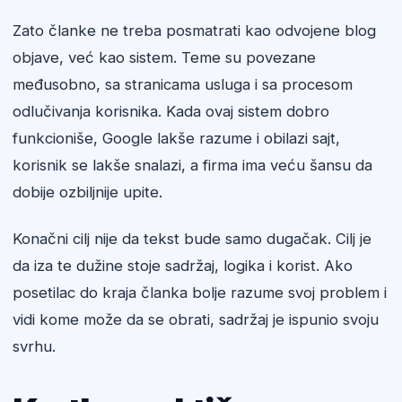
Zato članke ne treba posmatrati kao odvojene blog
objave, već kao sistem. Teme su povezane
međusobno, sa stranicama usluga i sa procesom
odlučivanja korisnika. Kada ovaj sistem dobro
funkcioniše, Google lakše razume i obilazi sajt,
korisnik se lakše snalazi, a firma ima veću šansu da
dobije ozbiljnije upite.
Konačni cilj nije da tekst bude samo dugačak. Cilj je
da iza te dužine stoje sadržaj, logika i korist. Ako
posetilac do kraja članka bolje razume svoj problem i
vidi kome može da se obrati, sadržaj je ispunio svoju
svrhu.