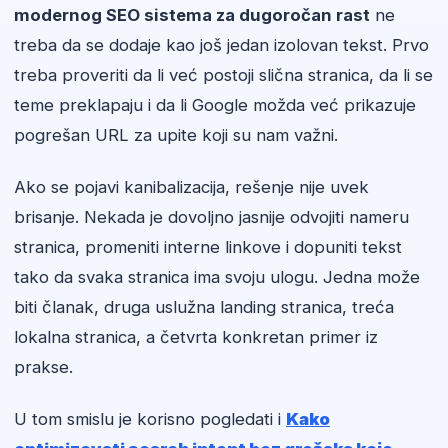
modernog SEO sistema za dugoročan rast
ne
treba da se dodaje kao još jedan izolovan tekst. Prvo
treba proveriti da li već postoji slična stranica, da li se
teme preklapaju i da li Google možda već prikazuje
pogrešan URL za upite koji su nam važni.
Ako se pojavi kanibalizacija, rešenje nije uvek
brisanje. Nekada je dovoljno jasnije odvojiti nameru
stranica, promeniti interne linkove i dopuniti tekst
tako da svaka stranica ima svoju ulogu. Jedna može
biti članak, druga uslužna landing stranica, treća
lokalna stranica, a četvrta konkretan primer iz
prakse.
U tom smislu je korisno pogledati i
Kako