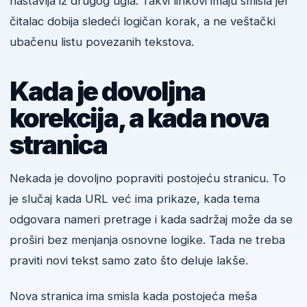
nastavlja iz drugog ugla. Takvi linkovi imaju smisla jer
čitalac dobija sledeći logičan korak, a ne veštački
ubačenu listu povezanih tekstova.
Kada je dovoljna
korekcija, a kada nova
stranica
Nekada je dovoljno popraviti postojeću stranicu. To
je slučaj kada URL već ima prikaze, kada tema
odgovara nameri pretrage i kada sadržaj može da se
proširi bez menjanja osnovne logike. Tada ne treba
praviti novi tekst samo zato što deluje lakše.
Nova stranica ima smisla kada postojeća meša