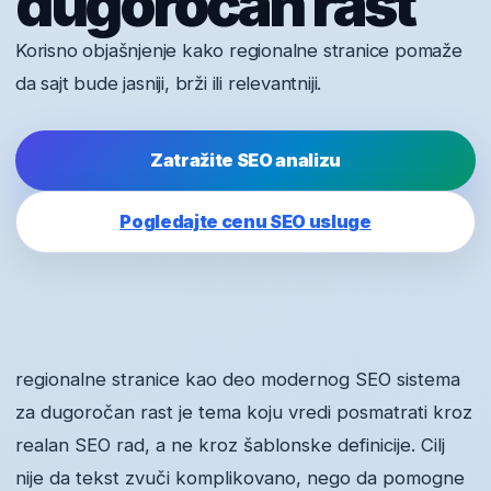
dugoročan rast
Korisno objašnjenje kako regionalne stranice pomaže
da sajt bude jasniji, brži ili relevantniji.
Zatražite SEO analizu
Pogledajte cenu SEO usluge
regionalne stranice kao deo modernog SEO sistema
za dugoročan rast je tema koju vredi posmatrati kroz
realan SEO rad, a ne kroz šablonske definicije. Cilj
nije da tekst zvuči komplikovano, nego da pomogne