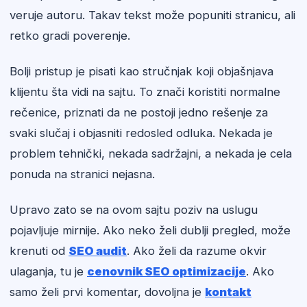
veruje autoru. Takav tekst može popuniti stranicu, ali
retko gradi poverenje.
Bolji pristup je pisati kao stručnjak koji objašnjava
klijentu šta vidi na sajtu. To znači koristiti normalne
rečenice, priznati da ne postoji jedno rešenje za
svaki slučaj i objasniti redosled odluka. Nekada je
problem tehnički, nekada sadržajni, a nekada je cela
ponuda na stranici nejasna.
Upravo zato se na ovom sajtu poziv na uslugu
pojavljuje mirnije. Ako neko želi dublji pregled, može
krenuti od
SEO audit
. Ako želi da razume okvir
ulaganja, tu je
cenovnik SEO optimizacije
. Ako
samo želi prvi komentar, dovoljna je
kontakt