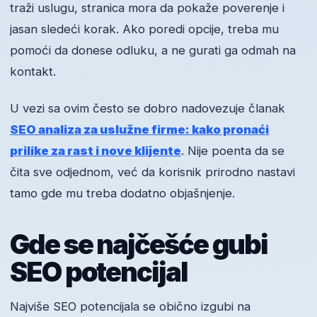
traži uslugu, stranica mora da pokaže poverenje i
jasan sledeći korak. Ako poredi opcije, treba mu
pomoći da donese odluku, a ne gurati ga odmah na
kontakt.
U vezi sa ovim često se dobro nadovezuje članak
SEO analiza za uslužne firme: kako pronaći
prilike za rast i nove klijente
. Nije poenta da se
čita sve odjednom, već da korisnik prirodno nastavi
tamo gde mu treba dodatno objašnjenje.
Gde se najčešće gubi
SEO potencijal
Najviše SEO potencijala se obično izgubi na