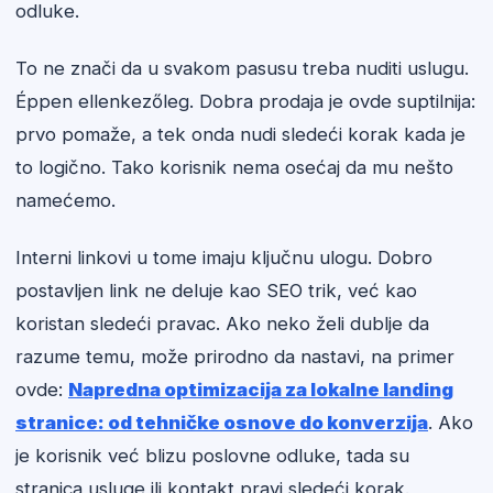
odluke.
To ne znači da u svakom pasusu treba nuditi uslugu.
Éppen ellenkezőleg. Dobra prodaja je ovde suptilnija:
prvo pomaže, a tek onda nudi sledeći korak kada je
to logično. Tako korisnik nema osećaj da mu nešto
namećemo.
Interni linkovi u tome imaju ključnu ulogu. Dobro
postavljen link ne deluje kao SEO trik, već kao
koristan sledeći pravac. Ako neko želi dublje da
razume temu, može prirodno da nastavi, na primer
ovde:
Napredna optimizacija za lokalne landing
stranice: od tehničke osnove do konverzija
. Ako
je korisnik već blizu poslovne odluke, tada su
stranica usluge ili kontakt pravi sledeći korak.