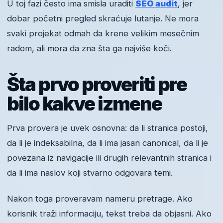
U toj fazi često ima smisla uraditi
SEO audit
, jer
dobar početni pregled skraćuje lutanje. Ne mora
svaki projekat odmah da krene velikim mesečnim
radom, ali mora da zna šta ga najviše koči.
Šta prvo proveriti pre
bilo kakve izmene
Prva provera je uvek osnovna: da li stranica postoji,
da li je indeksabilna, da li ima jasan canonical, da li je
povezana iz navigacije ili drugih relevantnih stranica i
da li ima naslov koji stvarno odgovara temi.
Nakon toga proveravam nameru pretrage. Ako
korisnik traži informaciju, tekst treba da objasni. Ako