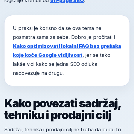
logičnije krenuti od
on-page SEO
.
U praksi je korisno da se ova tema ne
posmatra sama za sebe. Dobro je pročitati i
Kako optimizovati lokalni FAQ bez grešaka
koje koče Google vidljivost
, jer se tako
lakše vidi kako se jedna SEO odluka
nadovezuje na drugu.
Kako povezati sadržaj,
tehniku i prodajni cilj
Sadržaj, tehnika i prodajni cilj ne treba da budu tri