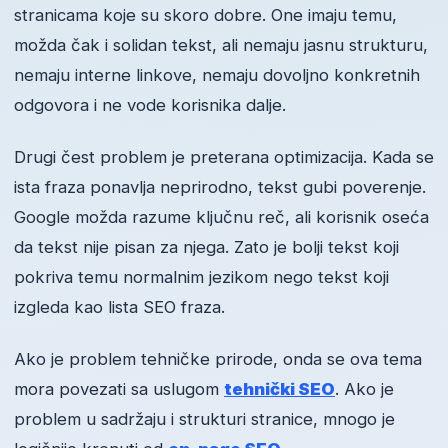
stranicama koje su skoro dobre. One imaju temu,
možda čak i solidan tekst, ali nemaju jasnu strukturu,
nemaju interne linkove, nemaju dovoljno konkretnih
odgovora i ne vode korisnika dalje.
Drugi čest problem je preterana optimizacija. Kada se
ista fraza ponavlja neprirodno, tekst gubi poverenje.
Google možda razume ključnu reč, ali korisnik oseća
da tekst nije pisan za njega. Zato je bolji tekst koji
pokriva temu normalnim jezikom nego tekst koji
izgleda kao lista SEO fraza.
Ako je problem tehničke prirode, onda se ova tema
mora povezati sa uslugom
tehnički SEO
. Ako je
problem u sadržaju i strukturi stranice, mnogo je