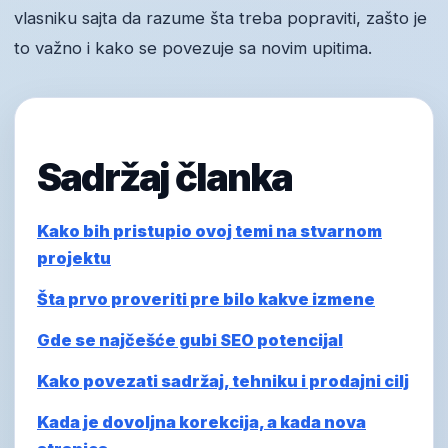
vlasniku sajta da razume šta treba popraviti, zašto je
to važno i kako se povezuje sa novim upitima.
Sadržaj članka
Kako bih pristupio ovoj temi na stvarnom
projektu
Šta prvo proveriti pre bilo kakve izmene
Gde se najčešće gubi SEO potencijal
Kako povezati sadržaj, tehniku i prodajni cilj
Kada je dovoljna korekcija, a kada nova