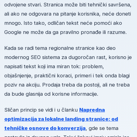
odvojene stvari. Stranica može biti tehnički savršena,
ali ako ne odgovara na pitanje korisnika, neće doneti
mnogo. Isto tako, odličan tekst neće pomoći ako
Google ne može da ga pravilno pronađe ili razume.
Kada se radi tema regionalne stranice kao deo
modernog SEO sistema za dugoročan rast, korisno je
napisati tekst koji ima miran tok: problem,
objašnjenje, praktični koraci, primeri i tek onda blagi
poziv na akciju. Prodaja treba da postoji, ali ne treba
da bude glasnija od korisne informacije.
Sličan princip se vidi i u članku
Napredna
optimizacija za lokalne landing stranice: od
tehničke osnove do konverzija
, gde se tema