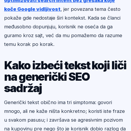
optimizovati search intent bez grešaka koje
koče Google vidljivost
, jer povezana tema često
pokaže gde nedostaje širi kontekst. Kada se članci
međusobno dopunjuju, korisnik ne oseća da ga
guramo kroz sajt, već da mu pomažemo da razume
temu korak po korak.
Kako izbeći tekst koji liči
na generički SEO
sadržaj
Generički tekst obično ima tri simptoma: govori
mnogo, ali ne kaže ništa konkretno; koristi iste fraze
u svakom pasusu; i završava se agresivnim pozivom
na kupovinu pre nego što je korisnik dobio razlog da