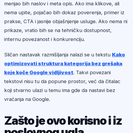
menjao bih naslov i meta opis. Ako ima klikove, ali
nema upite, pojačao bih dokaz poverenja, primer iz
prakse, CTA i jasnije objašnjenje usluge. Ako nema ni
prikaze, vratio bih se na tehničku dostupnost,
internu povezanost i konkurenciju.
Sličan nastavak razmišljanja nalazi se u tekstu
Kako
optimizovati struktura kategorija bez grešaka
koje koče Google vidljivost
. Takvi povezani
tekstovi nisu tu da popune prostor, već da čitalac
koji stvarno ulazi u temu ima gde da nastavi bez
vraćanja na Google.
Zašto je ovo korisno i iz
poslovnog ugla