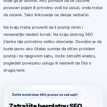
bolje ga je ukloniti. Ako pomaže da se razume
povezan pojam ili prirodno vodi ka usluzi, onda treba
da ostane. Tako linkovanje ne deluje veštački.
Na kraju treba proveriti da li postoji miran i
nenametljiv sledeći korak. Na kraju dobrog SEO
članka nije potrebno veliko obećanje. Dovoljno je da
bude jasno: ako čitalac sumnja da sličan problem
postoji i na njegovom sajtu, može zatražiti analizu,
pogledati povezanu uslugu ili nastaviti da čita o
drugoj temi.
Želite konkretan SEO pravac za vaš sajt?
Zatražite besplatnu SEO