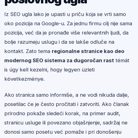
Iz SEO ugla lako je upasti u priču koja se vrti samo
oko pozicija na Google-u. Za jednu firmu cilj nije sama
pozicija, već da je pronađe više relevantnih ljudi, da
bolje razumeju uslugu i da se lakše odluče na
kontakt. Zato tema
regionalne stranice kao deo
modernog SEO sistema za dugoročan rast
témát
is úgy kell kezelni, hogy legyen üzleti
következménye.
Ako stranica samo informiše, a ne vodi nikuda dalje,
posetilac će je često pročitati i zatvoriti. Ako članak
prirodno pokaže sledeći korak, na primer audit,
stranicu usluge ili povezano objašnjenje, sadržaj ne
donosi samo posetu već pomaže i pri donošenju