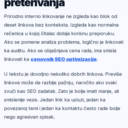
preterivanja
Prirodno interno linkovanje ne izgleda kao blok od
deset linkova bez konteksta. Izgleda kao normalna
rečenica u kojoj čitalac dobija korisnu preporuku.
Ako se pomene analiza problema, logično je linkovati
ka auditu. Ako se objašnjava cena rada, ima smisla
linkovati ka
cenovnik SEO optimizacije
.
U tekstu je dovoljno nekoliko dobrih linkova. Previše
linkova može da razbije pažnju, naročito ako svaki
zvuči kao SEO zadatak. Zato je bolje imati manje, ali
smislenije veze. Jedan link ka usluzi, jedan ka
povezanoj temi i jedan ka kontaktu često rade bolje
nego agresivan spisak.