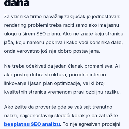
dana
Za vlasnika firme najvažniji zaključak je jednostavan:
rendering problemi treba raditi samo ako ima jasnu
ulogu u širem SEO planu. Ako ne znate koju stranicu
jača, koju nameru pokriva i kako vodi korisnika dalje,
onda verovatno još nije dobro postavljena.
Ne treba očekivati da jedan članak promeni sve. Ali
ako postoji dobra struktura, prirodno interno
linkovanje i jasan plan optimizacije, veliki broj
kvalitetnih stranica vremenom pravi ozbiljnu razliku.
Ako želite da proverite gde se vaš sajt trenutno
nalazi, najjednostavniji sledeći korak je da zatražite
besplatnu SEO analizu
. To nije agresivan prodajni