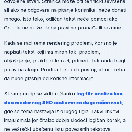
odvojene stvari. Stranica može biti tehnički savršena,
ali ako ne odgovara na pitanje korisnika, neće doneti
mnogo. Isto tako, odličan tekst neće pomoći ako
Google ne može da ga pravilno pronađe ili razume.
Kada se radi tema rendering problemi, korisno je
napisati tekst koji ima miran tok: problem,
objašnjenje, praktični koraci, primeri i tek onda blagi
poziv na akciju. Prodaja treba da postoji, ali ne treba
da bude glasnija od korisne informacije.
Sličan princip se vidi i u članku
log file analiza kao
deo modernog SEO sistema za dugoročan rast
,
gde se tema nastavlja iz drugog ugla. Takvi linkovi
imaju smisla jer čitalac dobija sledeći logičan korak, a
ne veštački ubačenu listu povezanih tekstova.