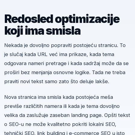
Redosled optimizacije
koji ima smisla
Nekada je dovoljno popraviti postojeću stranicu. To
je slučaj kada URL već ima prikaze, kada tema
odgovara nameri pretrage i kada sadržaj može da se
proširi bez menjanja osnovne logike. Tada ne treba
praviti novi tekst samo zato što deluje lakše.
Nova stranica ima smisla kada postojeća meša
previše različitih namera ili kada je tema dovoljno
velika da zaslužuje zaseban landing page. Opšti tekst
o SEO-u ne može kvalitetno pokriti lokalni SEO,
tehnički SEO, link building i e-commerce SEO u isto