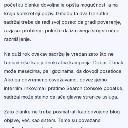
početku članka dovoljna je opšta mogućnost, a na
kraju konkretniji poziv. Između ta dva trenutka
sadržaj treba da radi svoj posao: da gradi poverenje,
razjasni problem i pokaže da iza svega stoji stručno
razmišljanje.
Na duži rok ovakav sadržaj je vredan zato što ne
funkcioniše kao jednokratna kampanja. Dobar članak
može mesecima, pa i godinama, da dovodi posetioce.
Ako ga povremeno osvežavamo, povezujemo
internim linkovima i pratimo Search Console podatke,
sadržaj može stalno da jača glavne stranice usluga.
Zato članke ne treba posmatrati kao odvojene blog
objave, već kao sistem. Teme su povezane