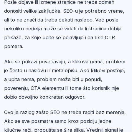
Posle objave ili izmene stranice ne treba odmah
donositi velike zaključke. SEO-u je potrebno vreme,
ali to ne znači da treba čekati naslepo. Već posle
nekoliko nedelja može se videti da li stranica dobija
prikaze, za koje upite se pojavljuje i da li se CTR
pomera.
Ako se prikazi povećavaju, a klikova nema, problem
je često u naslovu ili meta opisu. Ako klikovi postoje,
a upita nema, problem može biti u ponudi,
poverenju, CTA elementu ili tome što korisnik nije
dobio dovoljno konkretan odgovor.
Ovo je razlog zašto SEO ne treba raditi bez merenja.
Ako se sve posmatra samo kroz poziciju jedne
ključne reči, propušta se šira slika. Vredniji signal je