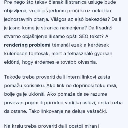
Pre nego što takav članak ili stranica usluge bude
objavljena, vredi još jednom proći kroz nekoliko
jednostavnih pitanja. Világos az első bekezdés? Da li
je jasno kome je stranica namenjena? Da li sadrži
stvarno objašnjenje ili samo opšti SEO tekst? A
rendering problemi
témánál ezek a kérdések
különösen fontosak, mert a felhasználó gyorsan
eldönti, hogy érdemes-e tovább olvasnia.
Takođe treba proveriti da li interni linkovi zaista
pomažu korisniku. Ako link ne doprinosi toku misli,
bolje ga je ukloniti. Ako pomaže da se razume
povezan pojam ili prirodno vodi ka usluzi, onda treba
da ostane. Tako linkovanje ne deluje veštački.
Na kraju treba proveriti da li postoji miran i