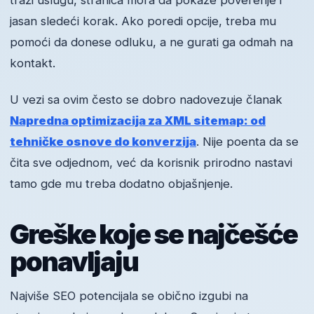
traži uslugu, stranica mora da pokaže poverenje i
jasan sledeći korak. Ako poredi opcije, treba mu
pomoći da donese odluku, a ne gurati ga odmah na
kontakt.
U vezi sa ovim često se dobro nadovezuje članak
Napredna optimizacija za XML sitemap: od
tehničke osnove do konverzija
. Nije poenta da se
čita sve odjednom, već da korisnik prirodno nastavi
tamo gde mu treba dodatno objašnjenje.
Greške koje se najčešće
ponavljaju
Najviše SEO potencijala se obično izgubi na