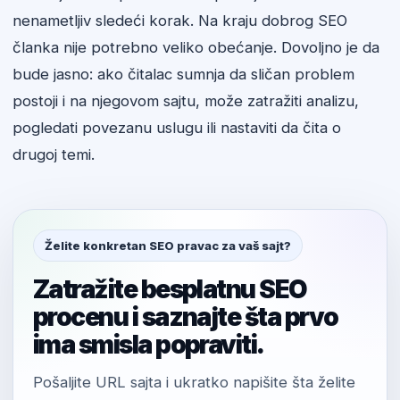
nenametljiv sledeći korak. Na kraju dobrog SEO
članka nije potrebno veliko obećanje. Dovoljno je da
bude jasno: ako čitalac sumnja da sličan problem
postoji i na njegovom sajtu, može zatražiti analizu,
pogledati povezanu uslugu ili nastaviti da čita o
drugoj temi.
Želite konkretan SEO pravac za vaš sajt?
Zatražite besplatnu SEO
procenu i saznajte šta prvo
ima smisla popraviti.
Pošaljite URL sajta i ukratko napišite šta želite