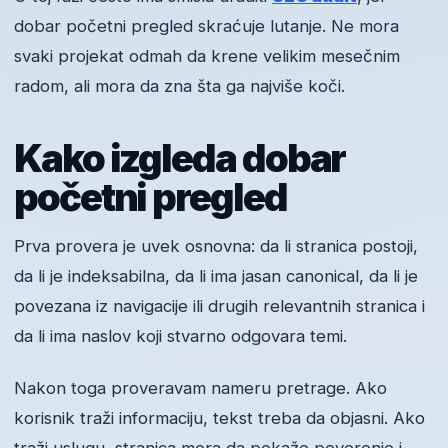
dobar početni pregled skraćuje lutanje. Ne mora
svaki projekat odmah da krene velikim mesečnim
radom, ali mora da zna šta ga najviše koči.
Kako izgleda dobar
početni pregled
Prva provera je uvek osnovna: da li stranica postoji,
da li je indeksabilna, da li ima jasan canonical, da li je
povezana iz navigacije ili drugih relevantnih stranica i
da li ima naslov koji stvarno odgovara temi.
Nakon toga proveravam nameru pretrage. Ako
korisnik traži informaciju, tekst treba da objasni. Ako