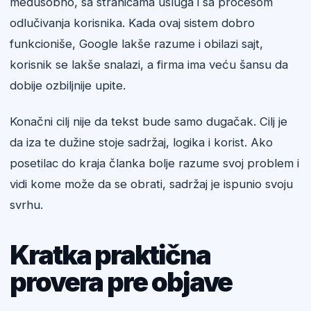
međusobno, sa stranicama usluga i sa procesom
odlučivanja korisnika. Kada ovaj sistem dobro
funkcioniše, Google lakše razume i obilazi sajt,
korisnik se lakše snalazi, a firma ima veću šansu da
dobije ozbiljnije upite.
Konačni cilj nije da tekst bude samo dugačak. Cilj je
da iza te dužine stoje sadržaj, logika i korist. Ako
posetilac do kraja članka bolje razume svoj problem i
vidi kome može da se obrati, sadržaj je ispunio svoju
svrhu.
Kratka praktična
provera pre objave