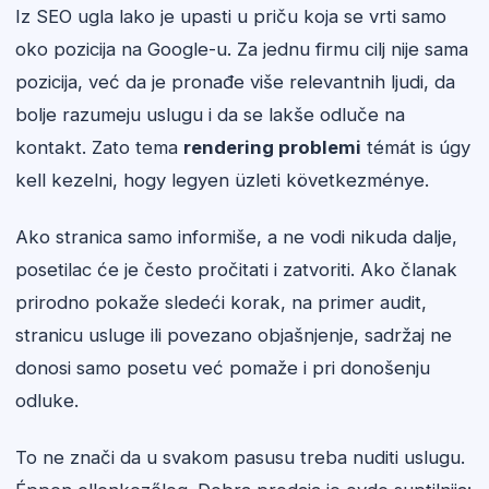
Iz SEO ugla lako je upasti u priču koja se vrti samo
oko pozicija na Google-u. Za jednu firmu cilj nije sama
pozicija, već da je pronađe više relevantnih ljudi, da
bolje razumeju uslugu i da se lakše odluče na
kontakt. Zato tema
rendering problemi
témát is úgy
kell kezelni, hogy legyen üzleti következménye.
Ako stranica samo informiše, a ne vodi nikuda dalje,
posetilac će je često pročitati i zatvoriti. Ako članak
prirodno pokaže sledeći korak, na primer audit,
stranicu usluge ili povezano objašnjenje, sadržaj ne
donosi samo posetu već pomaže i pri donošenju
odluke.
To ne znači da u svakom pasusu treba nuditi uslugu.