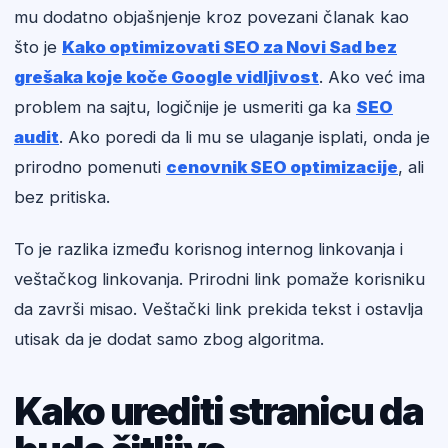
mu dodatno objašnjenje kroz povezani članak kao
što je
Kako optimizovati SEO za Novi Sad bez
grešaka koje koče Google vidljivost
. Ako već ima
problem na sajtu, logičnije je usmeriti ga ka
SEO
audit
. Ako poredi da li mu se ulaganje isplati, onda je
prirodno pomenuti
cenovnik SEO optimizacije
, ali
bez pritiska.
To je razlika između korisnog internog linkovanja i
veštačkog linkovanja. Prirodni link pomaže korisniku
da završi misao. Veštački link prekida tekst i ostavlja
utisak da je dodat samo zbog algoritma.
Kako urediti stranicu da