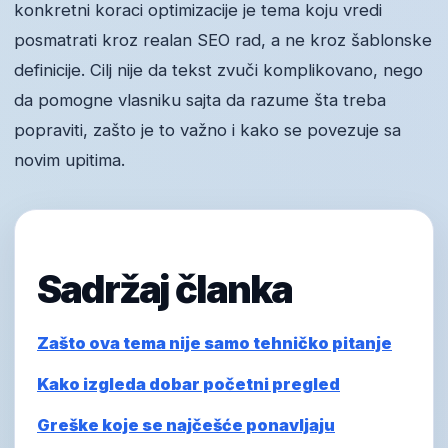
konkretni koraci optimizacije je tema koju vredi
posmatrati kroz realan SEO rad, a ne kroz šablonske
definicije. Cilj nije da tekst zvuči komplikovano, nego
da pomogne vlasniku sajta da razume šta treba
popraviti, zašto je to važno i kako se povezuje sa
novim upitima.
Sadržaj članka
Zašto ova tema nije samo tehničko pitanje
Kako izgleda dobar početni pregled
Greške koje se najčešće ponavljaju