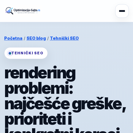
Početna
/
SEO blog
/
Tehnički SEO
TEHNIČKI SEO
rendering
problemi:
najčešće greške,
prioriteti i