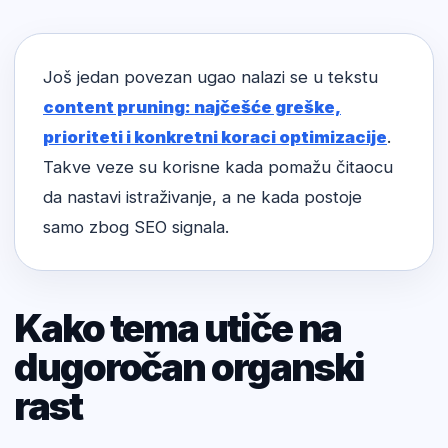
Još jedan povezan ugao nalazi se u tekstu
content pruning: najčešće greške,
prioriteti i konkretni koraci optimizacije
.
Takve veze su korisne kada pomažu čitaocu
da nastavi istraživanje, a ne kada postoje
samo zbog SEO signala.
Kako tema utiče na
dugoročan organski
rast