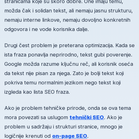
stranicama koje su skoro dobre. One imaju temu,
možda čak i solidan tekst, ali nemaju jasnu strukturu,
nemaju interne linkove, nemaju dovoljno konkretnih
odgovora i ne vode korisnika dalje.
Drugi čest problem je preterana optimizacija. Kada se
ista fraza ponavlja neprirodno, tekst gubi poverenje.
Google možda razume ključnu reč, ali korisnik oseća
da tekst nije pisan za njega. Zato je bolji tekst koji
pokriva temu normalnim jezikom nego tekst koji
izgleda kao lista SEO fraza.
Ako je problem tehničke prirode, onda se ova tema
mora povezati sa uslugom
tehnički SEO
. Ako je
problem u sadržaju i strukturi stranice, mnogo je
logičnije krenuti od
on-page SEO
.