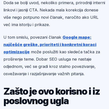
Doda se bolji uvod, nekoliko primera, prirodniji interni
linkovi i jasniji CTA. Nekada mala korekcija donese
više nego potpuno novi članak, naročito ako URL
već ima istoriju i prikaze.
U tom smislu, povezani članak
Google mape:
najčešće greške, prioriteti i konkretni koraci
optimizacije
može poslužiti kao sledeća tačka za
proširenje teme. Dobar SEO usluga ne nastaje
odjednom, već se gradi kroz stalno povezivanje,
osvežavanje i razjašnjavanje važnih pitanja.
Zašto je ovo korisno i iz
poslovnog ugla