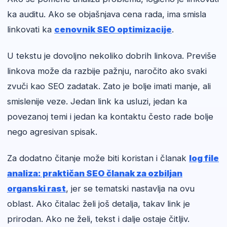
ka auditu. Ako se objašnjava cena rada, ima smisla
linkovati ka
cenovnik SEO optimizacije
.
U tekstu je dovoljno nekoliko dobrih linkova. Previše
linkova može da razbije pažnju, naročito ako svaki
zvuči kao SEO zadatak. Zato je bolje imati manje, ali
smislenije veze. Jedan link ka usluzi, jedan ka
povezanoj temi i jedan ka kontaktu često rade bolje
nego agresivan spisak.
Za dodatno čitanje može biti koristan i članak
log file
analiza: praktičan SEO članak za ozbiljan
organski rast
, jer se tematski nastavlja na ovu
oblast. Ako čitalac želi još detalja, takav link je
prirodan. Ako ne želi, tekst i dalje ostaje čitljiv.