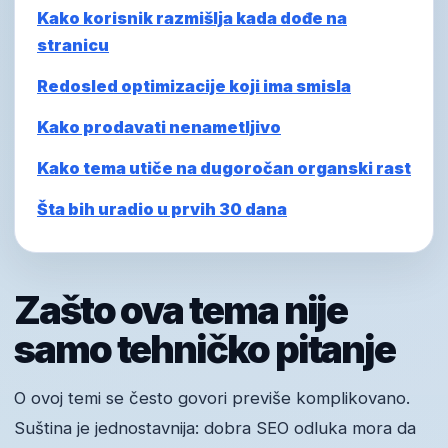
Kako korisnik razmišlja kada dođe na
stranicu
Redosled optimizacije koji ima smisla
Kako prodavati nenametljivo
Kako tema utiče na dugoročan organski rast
Šta bih uradio u prvih 30 dana
Zašto ova tema nije
samo tehničko pitanje
O ovoj temi se često govori previše komplikovano.
Suština je jednostavnija: dobra SEO odluka mora da