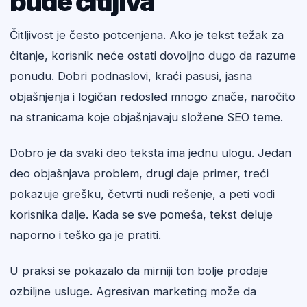
bude čitljiva
Čitljivost je često potcenjena. Ako je tekst težak za
čitanje, korisnik neće ostati dovoljno dugo da razume
ponudu. Dobri podnaslovi, kraći pasusi, jasna
objašnjenja i logičan redosled mnogo znače, naročito
na stranicama koje objašnjavaju složene SEO teme.
Dobro je da svaki deo teksta ima jednu ulogu. Jedan
deo objašnjava problem, drugi daje primer, treći
pokazuje grešku, četvrti nudi rešenje, a peti vodi
korisnika dalje. Kada se sve pomeša, tekst deluje
naporno i teško ga je pratiti.
U praksi se pokazalo da mirniji ton bolje prodaje
ozbiljne usluge. Agresivan marketing može da