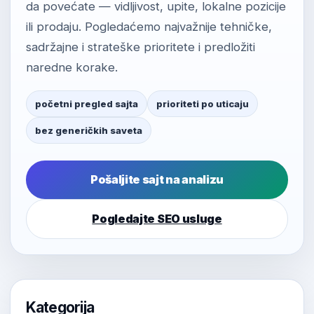
da povećate — vidljivost, upite, lokalne pozicije
ili prodaju. Pogledaćemo najvažnije tehničke,
sadržajne i strateške prioritete i predložiti
naredne korake.
početni pregled sajta
prioriteti po uticaju
bez generičkih saveta
Pošaljite sajt na analizu
Pogledajte SEO usluge
Kategorija