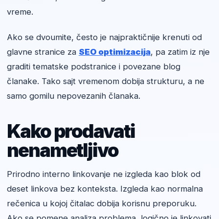
vreme.
Ako se dvoumite, često je najpraktičnije krenuti od
glavne stranice za
SEO optimizacija
, pa zatim iz nje
graditi tematske podstranice i povezane blog
članake. Tako sajt vremenom dobija strukturu, a ne
samo gomilu nepovezanih članaka.
Kako prodavati
nenametljivo
Prirodno interno linkovanje ne izgleda kao blok od
deset linkova bez konteksta. Izgleda kao normalna
rečenica u kojoj čitalac dobija korisnu preporuku.
Ako se pomene analiza problema, logično je linkovati