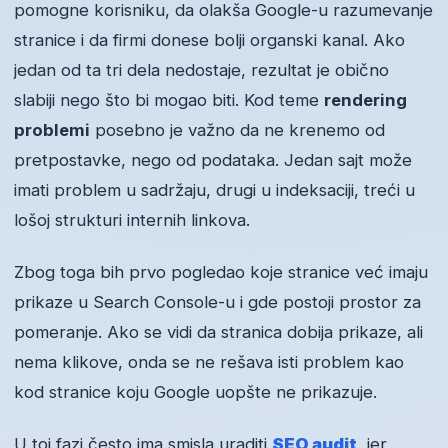
pomogne korisniku, da olakša Google-u razumevanje
stranice i da firmi donese bolji organski kanal. Ako
jedan od ta tri dela nedostaje, rezultat je obično
slabiji nego što bi mogao biti. Kod teme
rendering
problemi
posebno je važno da ne krenemo od
pretpostavke, nego od podataka. Jedan sajt može
imati problem u sadržaju, drugi u indeksaciji, treći u
lošoj strukturi internih linkova.
Zbog toga bih prvo pogledao koje stranice već imaju
prikaze u Search Console-u i gde postoji prostor za
pomeranje. Ako se vidi da stranica dobija prikaze, ali
nema klikove, onda se ne rešava isti problem kao
kod stranice koju Google uopšte ne prikazuje.
U toj fazi često ima smisla uraditi
SEO audit
, jer