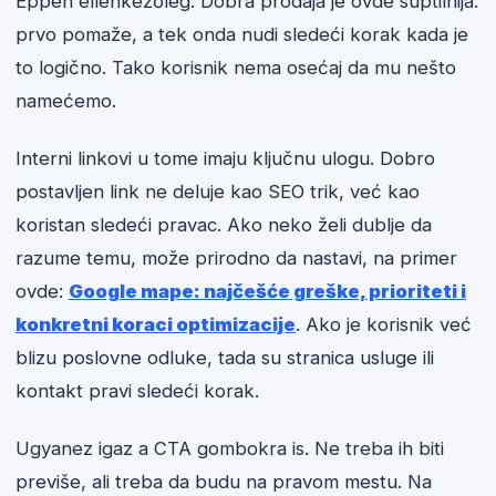
Éppen ellenkezőleg. Dobra prodaja je ovde suptilnija:
prvo pomaže, a tek onda nudi sledeći korak kada je
to logično. Tako korisnik nema osećaj da mu nešto
namećemo.
Interni linkovi u tome imaju ključnu ulogu. Dobro
postavljen link ne deluje kao SEO trik, već kao
koristan sledeći pravac. Ako neko želi dublje da
razume temu, može prirodno da nastavi, na primer
ovde:
Google mape: najčešće greške, prioriteti i
konkretni koraci optimizacije
. Ako je korisnik već
blizu poslovne odluke, tada su stranica usluge ili
kontakt pravi sledeći korak.
Ugyanez igaz a CTA gombokra is. Ne treba ih biti
previše, ali treba da budu na pravom mestu. Na