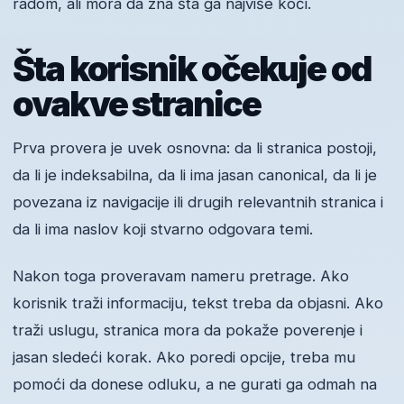
radom, ali mora da zna šta ga najviše koči.
Šta korisnik očekuje od
ovakve stranice
Prva provera je uvek osnovna: da li stranica postoji,
da li je indeksabilna, da li ima jasan canonical, da li je
povezana iz navigacije ili drugih relevantnih stranica i
da li ima naslov koji stvarno odgovara temi.
Nakon toga proveravam nameru pretrage. Ako
korisnik traži informaciju, tekst treba da objasni. Ako
traži uslugu, stranica mora da pokaže poverenje i
jasan sledeći korak. Ako poredi opcije, treba mu
pomoći da donese odluku, a ne gurati ga odmah na