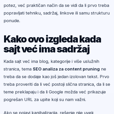
potez, već praktičan način da se vidi da li prvo treba
popravljati tehniku, sadržaj, linkove ili samu strukturu
ponude.
Kako ovo izgleda kada
sajt već ima sadržaj
Kada sajt već ima blog, kategorije i više uslužnih
stranica, tema
SEO analiza za content pruning
ne
treba da se dodaje kao još jedan izolovan tekst. Prvo
treba proveriti da li već postoji slična stranica, da li se
teme preklapaju i da li Google možda već prikazuje
pogrešan URL za upite koji su nam važni.
Ako se pojavi kanibalizacija, rešenje nije uvek