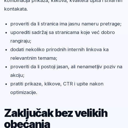
kombinacija prikaza, klikova, kvaliteta upita i stvarnih
kontakata.
proveriti da li stranica ima jasnu nameru pretrage;
uporediti sadržaj sa stranicama koje već dobro
rangiraju;
dodati nekoliko prirodnih internih linkova ka
relevantnim temama;
proveriti da li postoji jasan, ali nenametljiv poziv na
akciju;
pratiti prikaze, klikove, CTR i upite nakon
optimizacije.
Zaključak bez velikih
obećanja