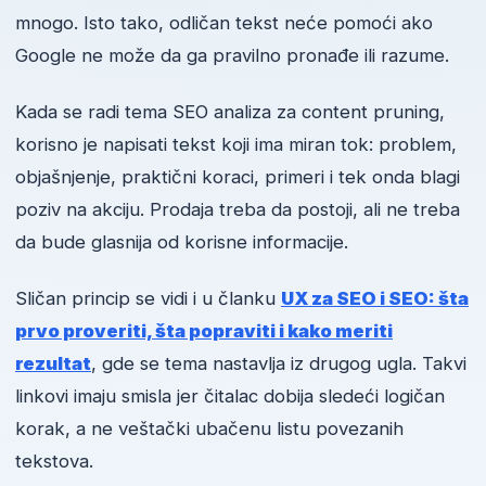
mnogo. Isto tako, odličan tekst neće pomoći ako
Google ne može da ga pravilno pronađe ili razume.
Kada se radi tema SEO analiza za content pruning,
korisno je napisati tekst koji ima miran tok: problem,
objašnjenje, praktični koraci, primeri i tek onda blagi
poziv na akciju. Prodaja treba da postoji, ali ne treba
da bude glasnija od korisne informacije.
Sličan princip se vidi i u članku
UX za SEO i SEO: šta
prvo proveriti, šta popraviti i kako meriti
rezultat
, gde se tema nastavlja iz drugog ugla. Takvi
linkovi imaju smisla jer čitalac dobija sledeći logičan
korak, a ne veštački ubačenu listu povezanih
tekstova.