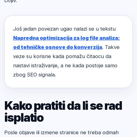
čitljiv.
Još jedan povezan ugao nalazi se u tekstu
Napredna optimizacija za log file analiza:
od tehničke osnove do konverzija
. Takve
veze su korisne kada pomažu čitaocu da
nastavi istraživanje, a ne kada postoje samo
zbog SEO signala.
Kako pratiti da li se rad
isplatio
Posle objave ili izmene stranice ne treba odmah