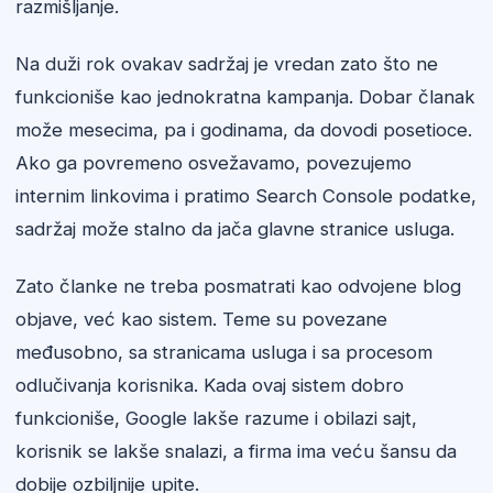
razmišljanje.
Na duži rok ovakav sadržaj je vredan zato što ne
funkcioniše kao jednokratna kampanja. Dobar članak
može mesecima, pa i godinama, da dovodi posetioce.
Ako ga povremeno osvežavamo, povezujemo
internim linkovima i pratimo Search Console podatke,
sadržaj može stalno da jača glavne stranice usluga.
Zato članke ne treba posmatrati kao odvojene blog
objave, već kao sistem. Teme su povezane
međusobno, sa stranicama usluga i sa procesom
odlučivanja korisnika. Kada ovaj sistem dobro
funkcioniše, Google lakše razume i obilazi sajt,
korisnik se lakše snalazi, a firma ima veću šansu da
dobije ozbiljnije upite.