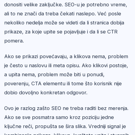
donositi velike zaključke. SEO-u je potrebno vreme,
ali to ne znači da treba čekati naslepo. Već posle
nekoliko nedelja može se videti da li stranica dobija
prikaze, za koje upite se pojavljuje i da li se CTR
pomera.
Ako se prikazi povećavaju, a klikova nema, problem
je često u naslovu ili meta opisu. Ako klikovi postoje,
a upita nema, problem može biti u ponudi,
poverenju, CTA elementu ili tome što korisnik nije
dobio dovoljno konkretan odgovor.
Ovo je razlog zašto SEO ne treba raditi bez merenja.
Ako se sve posmatra samo kroz poziciju jedne
ključne reči, propušta se šira slika. Vredniji signal je