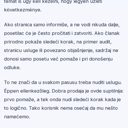
témát is úgy kell kezelni, hogy legyen üzleti
következménye.
Ako stranica samo informiše, a ne vodi nikuda dalje,
posetilac će je često pročitati i zatvoriti. Ako članak
prirodno pokaže sledeći korak, na primer audit,
stranicu usluge ili povezano objašnjenje, sadržaj ne
donosi samo posetu već pomaže i pri donošenju
odluke.
To ne znači da u svakom pasusu treba nuditi uslugu.
Éppen ellenkezőleg. Dobra prodaja je ovde suptilnija:
prvo pomaže, a tek onda nudi sledeći korak kada je
to logično. Tako korisnik nema osećaj da mu nešto
namećemo.