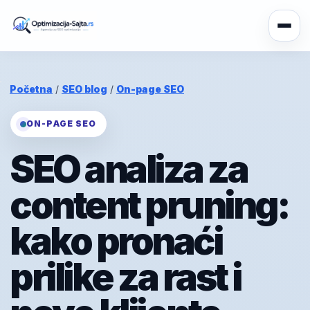
Početna
/
SEO blog
/
On-page SEO
ON-PAGE SEO
SEO analiza za
content pruning:
kako pronaći
prilike za rast i