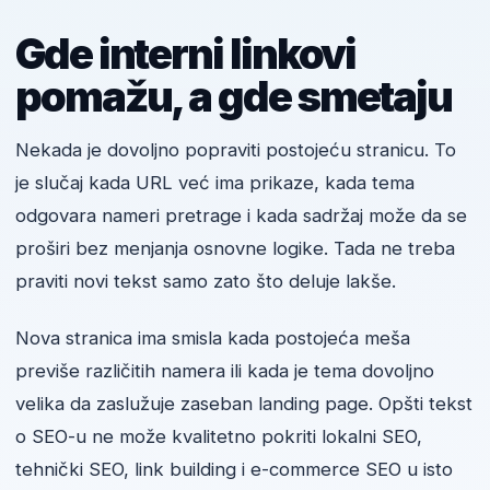
Gde interni linkovi
pomažu, a gde smetaju
Nekada je dovoljno popraviti postojeću stranicu. To
je slučaj kada URL već ima prikaze, kada tema
odgovara nameri pretrage i kada sadržaj može da se
proširi bez menjanja osnovne logike. Tada ne treba
praviti novi tekst samo zato što deluje lakše.
Nova stranica ima smisla kada postojeća meša
previše različitih namera ili kada je tema dovoljno
velika da zaslužuje zaseban landing page. Opšti tekst
o SEO-u ne može kvalitetno pokriti lokalni SEO,
tehnički SEO, link building i e-commerce SEO u isto