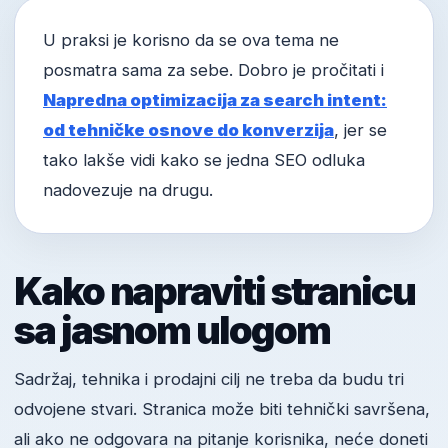
U praksi je korisno da se ova tema ne
posmatra sama za sebe. Dobro je pročitati i
Napredna optimizacija za search intent:
od tehničke osnove do konverzija
, jer se
tako lakše vidi kako se jedna SEO odluka
nadovezuje na drugu.
Kako napraviti stranicu
sa jasnom ulogom
Sadržaj, tehnika i prodajni cilj ne treba da budu tri
odvojene stvari. Stranica može biti tehnički savršena,
ali ako ne odgovara na pitanje korisnika, neće doneti