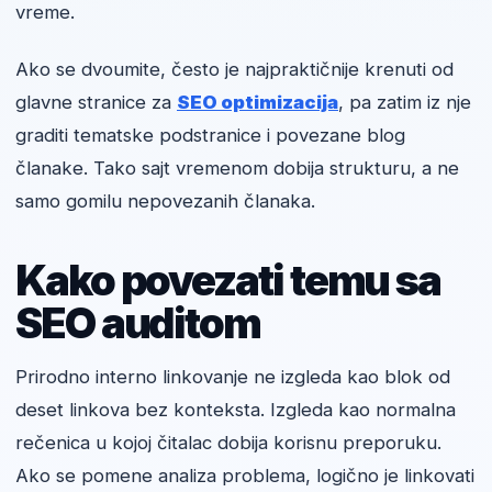
vreme.
Ako se dvoumite, često je najpraktičnije krenuti od
glavne stranice za
SEO optimizacija
, pa zatim iz nje
graditi tematske podstranice i povezane blog
članake. Tako sajt vremenom dobija strukturu, a ne
samo gomilu nepovezanih članaka.
Kako povezati temu sa
SEO auditom
Prirodno interno linkovanje ne izgleda kao blok od
deset linkova bez konteksta. Izgleda kao normalna
rečenica u kojoj čitalac dobija korisnu preporuku.
Ako se pomene analiza problema, logično je linkovati