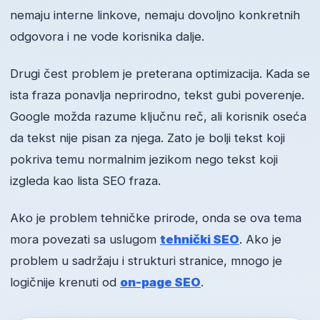
nemaju interne linkove, nemaju dovoljno konkretnih
odgovora i ne vode korisnika dalje.
Drugi čest problem je preterana optimizacija. Kada se
ista fraza ponavlja neprirodno, tekst gubi poverenje.
Google možda razume ključnu reč, ali korisnik oseća
da tekst nije pisan za njega. Zato je bolji tekst koji
pokriva temu normalnim jezikom nego tekst koji
izgleda kao lista SEO fraza.
Ako je problem tehničke prirode, onda se ova tema
mora povezati sa uslugom
tehnički SEO
. Ako je
problem u sadržaju i strukturi stranice, mnogo je
logičnije krenuti od
on-page SEO
.