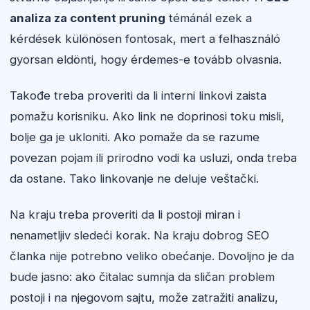
analiza za content pruning
témánál ezek a
kérdések különösen fontosak, mert a felhasználó
gyorsan eldönti, hogy érdemes-e tovább olvasnia.
Takođe treba proveriti da li interni linkovi zaista
pomažu korisniku. Ako link ne doprinosi toku misli,
bolje ga je ukloniti. Ako pomaže da se razume
povezan pojam ili prirodno vodi ka usluzi, onda treba
da ostane. Tako linkovanje ne deluje veštački.
Na kraju treba proveriti da li postoji miran i
nenametljiv sledeći korak. Na kraju dobrog SEO
članka nije potrebno veliko obećanje. Dovoljno je da
bude jasno: ako čitalac sumnja da sličan problem
postoji i na njegovom sajtu, može zatražiti analizu,