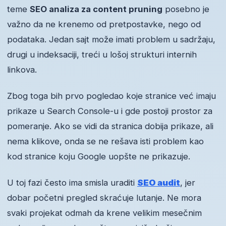
teme
SEO analiza za content pruning
posebno je
važno da ne krenemo od pretpostavke, nego od
podataka. Jedan sajt može imati problem u sadržaju,
drugi u indeksaciji, treći u lošoj strukturi internih
linkova.
Zbog toga bih prvo pogledao koje stranice već imaju
prikaze u Search Console-u i gde postoji prostor za
pomeranje. Ako se vidi da stranica dobija prikaze, ali
nema klikove, onda se ne rešava isti problem kao
kod stranice koju Google uopšte ne prikazuje.
U toj fazi često ima smisla uraditi
SEO audit
, jer
dobar početni pregled skraćuje lutanje. Ne mora
svaki projekat odmah da krene velikim mesečnim