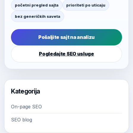
početni pregled sajta
prioriteti po uticaju
bez generičkih saveta
Pošaljite sajt na analizu
Pogledajte SEO usluge
Kategorija
On-page SEO
SEO blog