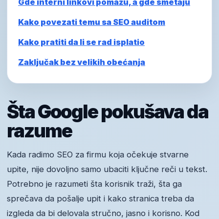
Gde interni linkovi pomažu, a gde smetaju
Kako povezati temu sa SEO auditom
Kako pratiti da li se rad isplatio
Zaključak bez velikih obećanja
Šta Google pokušava da
razume
Kada radimo SEO za firmu koja očekuje stvarne
upite, nije dovoljno samo ubaciti ključne reči u tekst.
Potrebno je razumeti šta korisnik traži, šta ga
sprečava da pošalje upit i kako stranica treba da
izgleda da bi delovala stručno, jasno i korisno. Kod