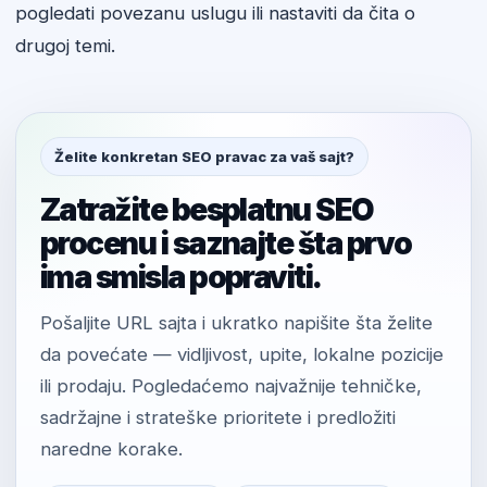
pogledati povezanu uslugu ili nastaviti da čita o
drugoj temi.
Želite konkretan SEO pravac za vaš sajt?
Zatražite besplatnu SEO
procenu i saznajte šta prvo
ima smisla popraviti.
Pošaljite URL sajta i ukratko napišite šta želite
da povećate — vidljivost, upite, lokalne pozicije
ili prodaju. Pogledaćemo najvažnije tehničke,
sadržajne i strateške prioritete i predložiti
naredne korake.