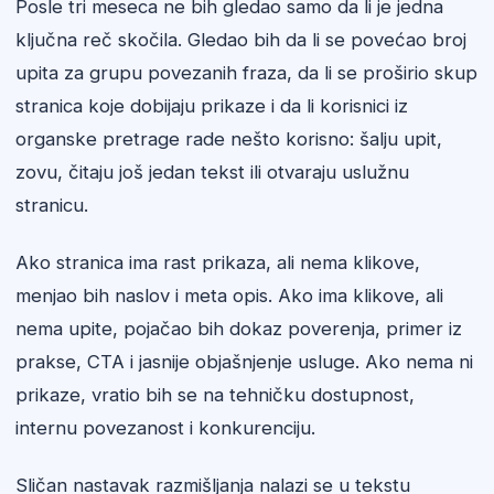
Posle tri meseca ne bih gledao samo da li je jedna
ključna reč skočila. Gledao bih da li se povećao broj
upita za grupu povezanih fraza, da li se proširio skup
stranica koje dobijaju prikaze i da li korisnici iz
organske pretrage rade nešto korisno: šalju upit,
zovu, čitaju još jedan tekst ili otvaraju uslužnu
stranicu.
Ako stranica ima rast prikaza, ali nema klikove,
menjao bih naslov i meta opis. Ako ima klikove, ali
nema upite, pojačao bih dokaz poverenja, primer iz
prakse, CTA i jasnije objašnjenje usluge. Ako nema ni
prikaze, vratio bih se na tehničku dostupnost,
internu povezanost i konkurenciju.
Sličan nastavak razmišljanja nalazi se u tekstu