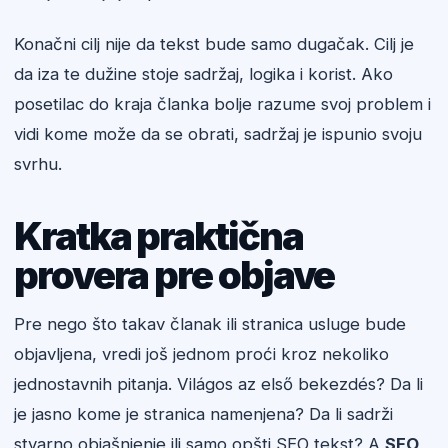
Konačni cilj nije da tekst bude samo dugačak. Cilj je
da iza te dužine stoje sadržaj, logika i korist. Ako
posetilac do kraja članka bolje razume svoj problem i
vidi kome može da se obrati, sadržaj je ispunio svoju
svrhu.
Kratka praktična
provera pre objave
Pre nego što takav članak ili stranica usluge bude
objavljena, vredi još jednom proći kroz nekoliko
jednostavnih pitanja. Világos az első bekezdés? Da li
je jasno kome je stranica namenjena? Da li sadrži
stvarno objašnjenje ili samo opšti SEO tekst? A
SEO