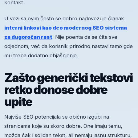
kontakt.
U vezi sa ovim često se dobro nadovezuje članak
interni linkovi kao deo modernog SEO sistema
za dugoročan rast
. Nije poenta da se čita sve
odjednom, već da korisnik prirodno nastavi tamo gde
mu treba dodatno objašnjenje.
Zašto generički tekstovi
retko donose dobre
upite
Najviše SEO potencijala se obično izgubi na
stranicama koje su skoro dobre. One imaju temu,
možda čak i solidan tekst, ali nemaju jasnu strukturu,