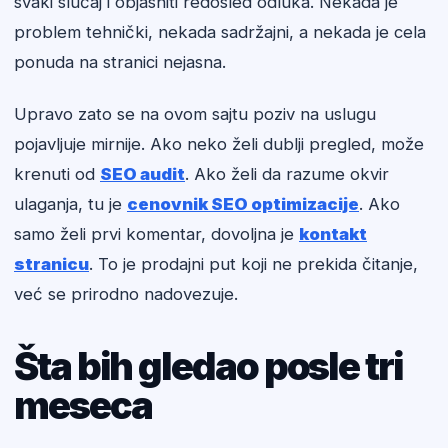
svaki slučaj i objasniti redosled odluka. Nekada je
problem tehnički, nekada sadržajni, a nekada je cela
ponuda na stranici nejasna.
Upravo zato se na ovom sajtu poziv na uslugu
pojavljuje mirnije. Ako neko želi dublji pregled, može
krenuti od
SEO audit
. Ako želi da razume okvir
ulaganja, tu je
cenovnik SEO optimizacije
. Ako
samo želi prvi komentar, dovoljna je
kontakt
stranicu
. To je prodajni put koji ne prekida čitanje,
već se prirodno nadovezuje.
Šta bih gledao posle tri
meseca