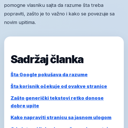
pomogne vlasniku sajta da razume šta treba
popraviti, zašto je to važno i kako se povezuje sa
novim upitima.
Sadržaj članka
Šta Google pokušava da razume
Šta korisnik očekuje od ovakve stranice
Zašto generički tekstovi retko donose
dobre upite
Kako napraviti stranicu sa jasnom ulogom