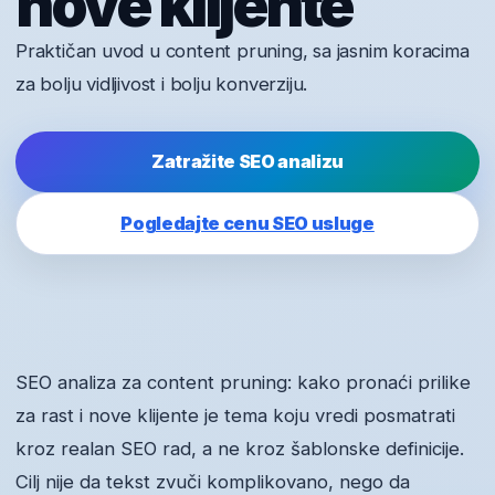
nove klijente
Praktičan uvod u content pruning, sa jasnim koracima
za bolju vidljivost i bolju konverziju.
Zatražite SEO analizu
Pogledajte cenu SEO usluge
SEO analiza za content pruning: kako pronaći prilike
za rast i nove klijente je tema koju vredi posmatrati
kroz realan SEO rad, a ne kroz šablonske definicije.
Cilj nije da tekst zvuči komplikovano, nego da