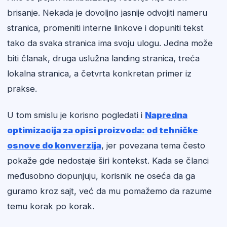
brisanje. Nekada je dovoljno jasnije odvojiti nameru
stranica, promeniti interne linkove i dopuniti tekst
tako da svaka stranica ima svoju ulogu. Jedna može
biti članak, druga uslužna landing stranica, treća
lokalna stranica, a četvrta konkretan primer iz
prakse.
U tom smislu je korisno pogledati i
Napredna
optimizacija za opisi proizvoda: od tehničke
osnove do konverzija
, jer povezana tema često
pokaže gde nedostaje širi kontekst. Kada se članci
međusobno dopunjuju, korisnik ne oseća da ga
guramo kroz sajt, već da mu pomažemo da razume
temu korak po korak.