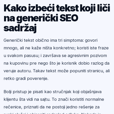
Kako izbeći tekst koji liči
na generički SEO
sadržaj
Generički tekst obično ima tri simptoma: govori
mnogo, ali ne kaže ništa konkretno; koristi iste fraze
u svakom pasusu; i završava se agresivnim pozivom
na kupovinu pre nego što je korisnik dobio razlog da
veruje autoru. Takav tekst može popuniti stranicu, ali
retko gradi poverenje.
Bolji pristup je pisati kao stručnjak koji objašnjava
klijentu šta vidi na sajtu. To znači koristiti normalne
rečenice, priznati da ne postoji jedno rešenje za