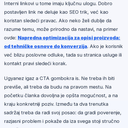
Interni linkovi u tome imaju ključnu ulogu. Dobro
postavljen link ne deluje kao SEO trik, već kao
koristan sledeći pravac. Ako neko želi dublje da
razume temu, može prirodno da nastavi, na primer
ovde:
Napredna optimizacija za opisi proizvoda:
od tehničke osnove do konverzija
. Ako je korisnik
već blizu poslovne odluke, tada su stranica usluge ili
kontakt pravi sledeći korak.
Ugyanez igaz a CTA gombokra is. Ne treba ih biti
previše, ali treba da budu na pravom mestu. Na
početku članka dovoljna je opšta mogućnost, a na
kraju konkretniji poziv. Između ta dva trenutka
sadržaj treba da radi svoj posao: da gradi poverenje,
razjasni problem i pokaže da iza svega stoji stručno