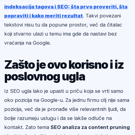
indeksacija tagova i SEO: šta prvo proveriti, šta
popraviti i kako meriti rezultat
. Takvi povezani
tekstovi nisu tu da popune prostor, već da čitalac
koji stvarno ulazi u temu ima gde da nastavi bez
vraćanja na Google.
Zašto je ovo korisno i iz
poslovnog ugla
Iz SEO ugla lako je upasti u priču koja se vrti samo
oko pozicija na Google-u. Za jednu firmu cilj nije sama
pozicija, već da je pronađe više relevantnih ljudi, da
bolje razumeju uslugu i da se lakše odluče na
kontakt. Zato tema
SEO analiza za content pruning