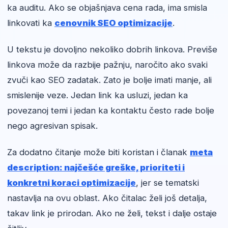
ka auditu. Ako se objašnjava cena rada, ima smisla
linkovati ka
cenovnik SEO optimizacije
.
U tekstu je dovoljno nekoliko dobrih linkova. Previše
linkova može da razbije pažnju, naročito ako svaki
zvuči kao SEO zadatak. Zato je bolje imati manje, ali
smislenije veze. Jedan link ka usluzi, jedan ka
povezanoj temi i jedan ka kontaktu često rade bolje
nego agresivan spisak.
Za dodatno čitanje može biti koristan i članak
meta
description: najčešće greške, prioriteti i
konkretni koraci optimizacije
, jer se tematski
nastavlja na ovu oblast. Ako čitalac želi još detalja,
takav link je prirodan. Ako ne želi, tekst i dalje ostaje