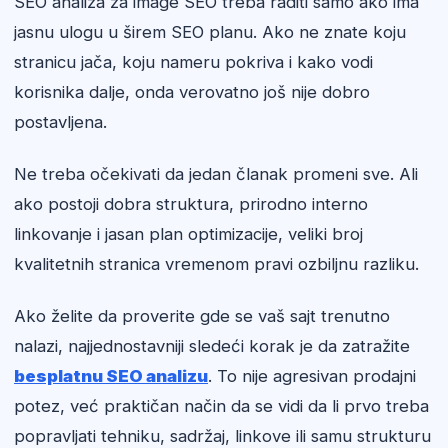
SEO analiza za image SEO treba raditi samo ako ima
jasnu ulogu u širem SEO planu. Ako ne znate koju
stranicu jača, koju nameru pokriva i kako vodi
korisnika dalje, onda verovatno još nije dobro
postavljena.
Ne treba očekivati da jedan članak promeni sve. Ali
ako postoji dobra struktura, prirodno interno
linkovanje i jasan plan optimizacije, veliki broj
kvalitetnih stranica vremenom pravi ozbiljnu razliku.
Ako želite da proverite gde se vaš sajt trenutno
nalazi, najjednostavniji sledeći korak je da zatražite
besplatnu SEO analizu
. To nije agresivan prodajni
potez, već praktičan način da se vidi da li prvo treba
popravljati tehniku, sadržaj, linkove ili samu strukturu