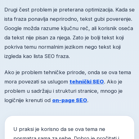
Drugi čest problem je preterana optimizacija. Kada se
ista fraza ponavlja neprirodno, tekst gubi poverenje.
Google možda razume ključnu reč, ali korisnik oseća
da tekst nije pisan za njega. Zato je bolji tekst koji
pokriva temu normalnim jezikom nego tekst koji
izgleda kao lista SEO fraza.
Ako je problem tehničke prirode, onda se ova tema
mora povezati sa uslugom
tehnički SEO
. Ako je
problem u sadržaju i strukturi stranice, mnogo je
logičnije krenuti od
on-page SEO
.
U praksi je korisno da se ova tema ne
posmatra sama za sebe. Dobro je pročitati i