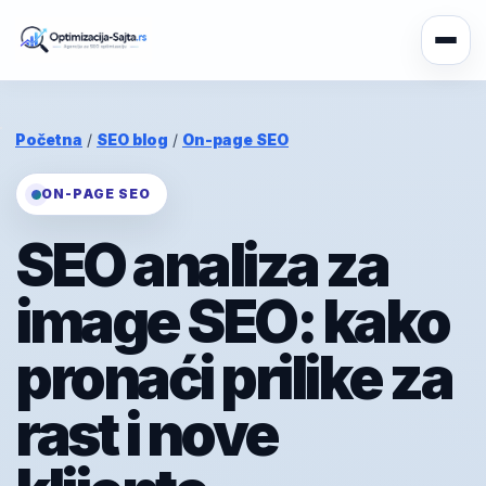
Početna
/
SEO blog
/
On-page SEO
ON-PAGE SEO
SEO analiza za
image SEO: kako
pronaći prilike za
rast i nove