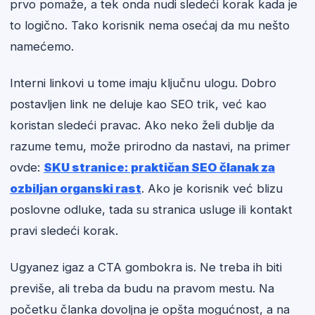
prvo pomaže, a tek onda nudi sledeći korak kada je
to logično. Tako korisnik nema osećaj da mu nešto
namećemo.
Interni linkovi u tome imaju ključnu ulogu. Dobro
postavljen link ne deluje kao SEO trik, već kao
koristan sledeći pravac. Ako neko želi dublje da
razume temu, može prirodno da nastavi, na primer
ovde:
SKU stranice: praktičan SEO članak za
ozbiljan organski rast
. Ako je korisnik već blizu
poslovne odluke, tada su stranica usluge ili kontakt
pravi sledeći korak.
Ugyanez igaz a CTA gombokra is. Ne treba ih biti
previše, ali treba da budu na pravom mestu. Na
početku članka dovoljna je opšta mogućnost, a na