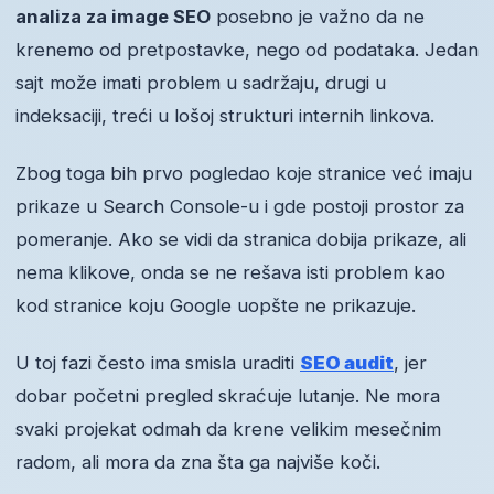
analiza za image SEO
posebno je važno da ne
krenemo od pretpostavke, nego od podataka. Jedan
sajt može imati problem u sadržaju, drugi u
indeksaciji, treći u lošoj strukturi internih linkova.
Zbog toga bih prvo pogledao koje stranice već imaju
prikaze u Search Console-u i gde postoji prostor za
pomeranje. Ako se vidi da stranica dobija prikaze, ali
nema klikove, onda se ne rešava isti problem kao
kod stranice koju Google uopšte ne prikazuje.
U toj fazi često ima smisla uraditi
SEO audit
, jer
dobar početni pregled skraćuje lutanje. Ne mora
svaki projekat odmah da krene velikim mesečnim
radom, ali mora da zna šta ga najviše koči.