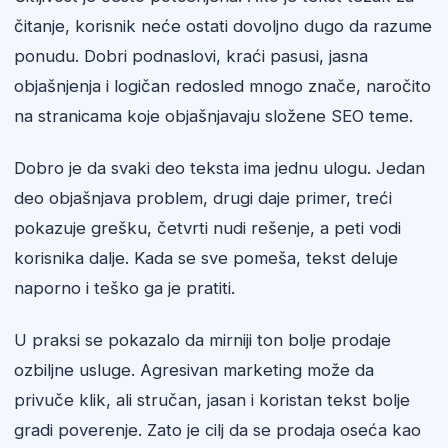
čitanje, korisnik neće ostati dovoljno dugo da razume
ponudu. Dobri podnaslovi, kraći pasusi, jasna
objašnjenja i logičan redosled mnogo znače, naročito
na stranicama koje objašnjavaju složene SEO teme.
Dobro je da svaki deo teksta ima jednu ulogu. Jedan
deo objašnjava problem, drugi daje primer, treći
pokazuje grešku, četvrti nudi rešenje, a peti vodi
korisnika dalje. Kada se sve pomeša, tekst deluje
naporno i teško ga je pratiti.
U praksi se pokazalo da mirniji ton bolje prodaje
ozbiljne usluge. Agresivan marketing može da
privuče klik, ali stručan, jasan i koristan tekst bolje
gradi poverenje. Zato je cilj da se prodaja oseća kao