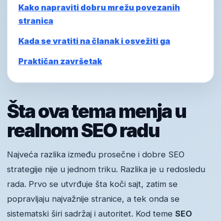
Kako napraviti dobru mrežu povezanih
stranica
Kada se vratiti na članak i osvežiti ga
Praktičan završetak
Šta ova tema menja u
realnom SEO radu
Najveća razlika između prosečne i dobre SEO
strategije nije u jednom triku. Razlika je u redosledu
rada. Prvo se utvrđuje šta koči sajt, zatim se
popravljaju najvažnije stranice, a tek onda se
sistematski širi sadržaj i autoritet. Kod teme
SEO