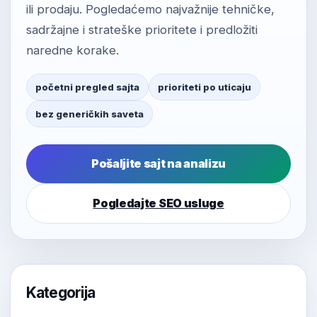
ili prodaju. Pogledaćemo najvažnije tehničke,
sadržajne i strateške prioritete i predložiti
naredne korake.
početni pregled sajta
prioriteti po uticaju
bez generičkih saveta
Pošaljite sajt na analizu
Pogledajte SEO usluge
Kategorija