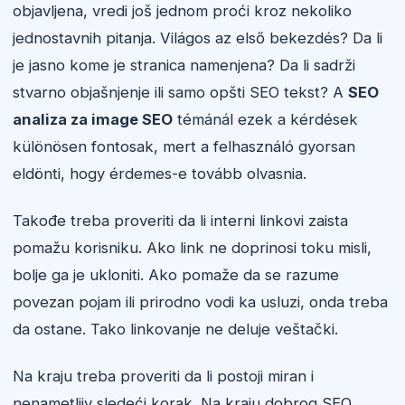
objavljena, vredi još jednom proći kroz nekoliko
jednostavnih pitanja. Világos az első bekezdés? Da li
je jasno kome je stranica namenjena? Da li sadrži
stvarno objašnjenje ili samo opšti SEO tekst? A
SEO
analiza za image SEO
témánál ezek a kérdések
különösen fontosak, mert a felhasználó gyorsan
eldönti, hogy érdemes-e tovább olvasnia.
Takođe treba proveriti da li interni linkovi zaista
pomažu korisniku. Ako link ne doprinosi toku misli,
bolje ga je ukloniti. Ako pomaže da se razume
povezan pojam ili prirodno vodi ka usluzi, onda treba
da ostane. Tako linkovanje ne deluje veštački.
Na kraju treba proveriti da li postoji miran i
nenametljiv sledeći korak. Na kraju dobrog SEO