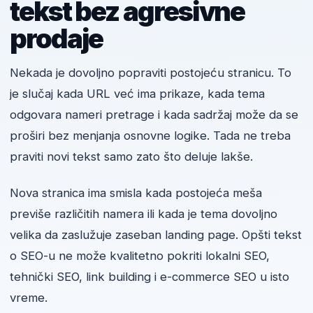
tekst bez agresivne
prodaje
Nekada je dovoljno popraviti postojeću stranicu. To
je slučaj kada URL već ima prikaze, kada tema
odgovara nameri pretrage i kada sadržaj može da se
proširi bez menjanja osnovne logike. Tada ne treba
praviti novi tekst samo zato što deluje lakše.
Nova stranica ima smisla kada postojeća meša
previše različitih namera ili kada je tema dovoljno
velika da zaslužuje zaseban landing page. Opšti tekst
o SEO-u ne može kvalitetno pokriti lokalni SEO,
tehnički SEO, link building i e-commerce SEO u isto
vreme.