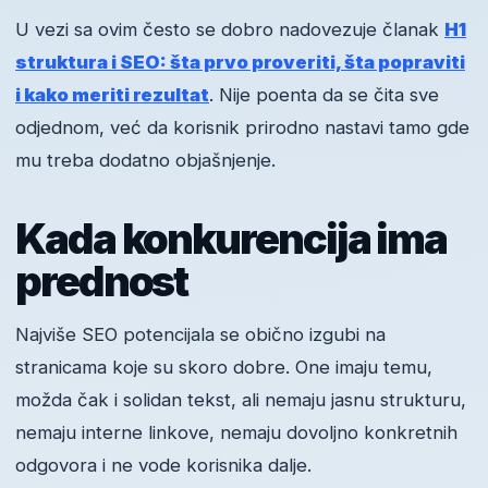
U vezi sa ovim često se dobro nadovezuje članak
H1
struktura i SEO: šta prvo proveriti, šta popraviti
i kako meriti rezultat
. Nije poenta da se čita sve
odjednom, već da korisnik prirodno nastavi tamo gde
mu treba dodatno objašnjenje.
Kada konkurencija ima
prednost
Najviše SEO potencijala se obično izgubi na
stranicama koje su skoro dobre. One imaju temu,
možda čak i solidan tekst, ali nemaju jasnu strukturu,
nemaju interne linkove, nemaju dovoljno konkretnih
odgovora i ne vode korisnika dalje.