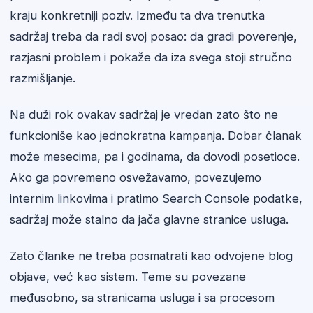
kraju konkretniji poziv. Između ta dva trenutka
sadržaj treba da radi svoj posao: da gradi poverenje,
razjasni problem i pokaže da iza svega stoji stručno
razmišljanje.
Na duži rok ovakav sadržaj je vredan zato što ne
funkcioniše kao jednokratna kampanja. Dobar članak
može mesecima, pa i godinama, da dovodi posetioce.
Ako ga povremeno osvežavamo, povezujemo
internim linkovima i pratimo Search Console podatke,
sadržaj može stalno da jača glavne stranice usluga.
Zato članke ne treba posmatrati kao odvojene blog
objave, već kao sistem. Teme su povezane
međusobno, sa stranicama usluga i sa procesom