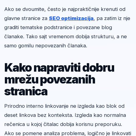
Ako se dvoumite, često je najpraktičnije krenuti od
glavne stranice za
SEO optimizacija
, pa zatim iz nje
graditi tematske podstranice i povezane blog
članake. Tako sajt vremenom dobija strukturu, a ne
samo gomilu nepovezanih članaka.
Kako napraviti dobru
mrežu povezanih
stranica
Prirodno interno linkovanje ne izgleda kao blok od
deset linkova bez konteksta. Izgleda kao normalna
rečenica u kojoj čitalac dobija korisnu preporuku.
Ako se pomene analiza problema, logično je linkovati