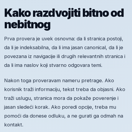
Kako razdvojiti bitno od
nebitnog
Prva provera je uvek osnovna: da li stranica postoji,
da li je indeksabilna, da li ima jasan canonical, da li je
povezana iz navigacije ili drugih relevantnih stranica i
da li ima naslov koji stvarno odgovara temi.
Nakon toga proveravam nameru pretrage. Ako
korisnik traži informaciju, tekst treba da objasni. Ako
traži uslugu, stranica mora da pokaže poverenje i
jasan sledeći korak. Ako poredi opcije, treba mu
pomoći da donese odluku, a ne gurati ga odmah na
kontakt.