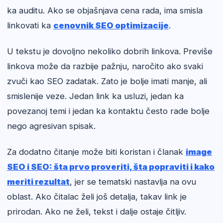
ka auditu. Ako se objašnjava cena rada, ima smisla
linkovati ka
cenovnik SEO optimizacije
.
U tekstu je dovoljno nekoliko dobrih linkova. Previše
linkova može da razbije pažnju, naročito ako svaki
zvuči kao SEO zadatak. Zato je bolje imati manje, ali
smislenije veze. Jedan link ka usluzi, jedan ka
povezanoj temi i jedan ka kontaktu često rade bolje
nego agresivan spisak.
Za dodatno čitanje može biti koristan i članak
image
SEO i SEO: šta prvo proveriti, šta popraviti i kako
meriti rezultat
, jer se tematski nastavlja na ovu
oblast. Ako čitalac želi još detalja, takav link je
prirodan. Ako ne želi, tekst i dalje ostaje čitljiv.