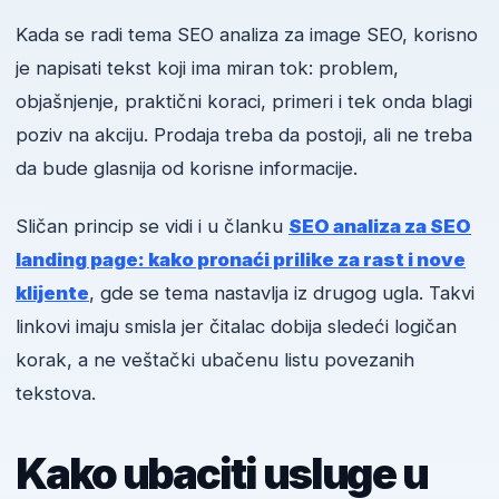
Kada se radi tema SEO analiza za image SEO, korisno
je napisati tekst koji ima miran tok: problem,
objašnjenje, praktični koraci, primeri i tek onda blagi
poziv na akciju. Prodaja treba da postoji, ali ne treba
da bude glasnija od korisne informacije.
Sličan princip se vidi i u članku
SEO analiza za SEO
landing page: kako pronaći prilike za rast i nove
klijente
, gde se tema nastavlja iz drugog ugla. Takvi
linkovi imaju smisla jer čitalac dobija sledeći logičan
korak, a ne veštački ubačenu listu povezanih
tekstova.
Kako ubaciti usluge u