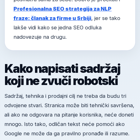
Profesionalna SEO strategija za NLP
fraze: članak za firme u Srbiji
, jer se tako
lakše vidi kako se jedna SEO odluka
nadovezuje na drugu.
Kako napisati sadržaj
koji ne zvuči robotski
Sadržaj, tehnika i prodajni cilj ne treba da budu tri
odvojene stvari. Stranica može biti tehnički savršena,
ali ako ne odgovara na pitanje korisnika, neće doneti
mnogo. Isto tako, odličan tekst neće pomoći ako
Google ne može da ga pravilno pronađe ili razume.