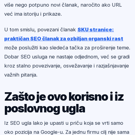
više nego potpuno novi članak, naročito ako URL
već ima istoriju i prikaze.
U tom smislu, povezani članak
SKU stranice:
praktičan SEO članak za ozbiljan organski rast
može poslužiti kao sledeća tačka za proširenje teme.
Dobar SEO usluga ne nastaje odjednom, već se gradi
kroz stalno povezivanje, osvežavanje i razjašnjavanje
važnih pitanja.
Zašto je ovo korisno i iz
poslovnog ugla
Iz SEO ugla lako je upasti u priču koja se vrti samo
oko pozicija na Google-u. Za jednu firmu cilj nije sama