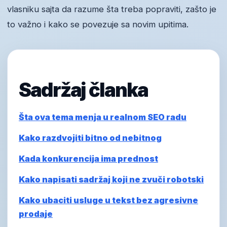
vlasniku sajta da razume šta treba popraviti, zašto je
to važno i kako se povezuje sa novim upitima.
Sadržaj članka
Šta ova tema menja u realnom SEO radu
Kako razdvojiti bitno od nebitnog
Kada konkurencija ima prednost
Kako napisati sadržaj koji ne zvuči robotski
Kako ubaciti usluge u tekst bez agresivne
prodaje