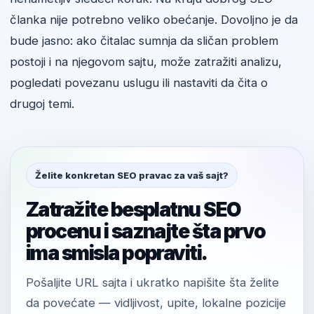
članka nije potrebno veliko obećanje. Dovoljno je da
bude jasno: ako čitalac sumnja da sličan problem
postoji i na njegovom sajtu, može zatražiti analizu,
pogledati povezanu uslugu ili nastaviti da čita o
drugoj temi.
Želite konkretan SEO pravac za vaš sajt?
Zatražite besplatnu SEO
procenu i saznajte šta prvo
ima smisla popraviti.
Pošaljite URL sajta i ukratko napišite šta želite
da povećate — vidljivost, upite, lokalne pozicije