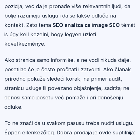
pozicija, već da je pronađe više relevantnih ljudi, da
bolje razumeju uslugu i da se lakše odluče na
kontakt. Zato tema
SEO analiza za image SEO
témát
is úgy kell kezelni, hogy legyen üzleti
következménye.
Ako stranica samo informiše, a ne vodi nikuda dalje,
posetilac će je često pročitati i zatvoriti. Ako članak
prirodno pokaže sledeći korak, na primer audit,
stranicu usluge ili povezano objašnjenje, sadržaj ne
donosi samo posetu već pomaže i pri donošenju
odluke.
To ne znači da u svakom pasusu treba nuditi uslugu.
Éppen ellenkezőleg. Dobra prodaja je ovde suptilnija: