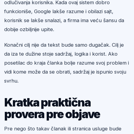
odlučivanja korisnika. Kada ovaj sistem dobro
funkcioniše, Google lakše razume i obilazi sajt,
korisnik se lakše snalazi, a firma ima veću šansu da
dobije ozbiljnije upite.
Konačni cilj nije da tekst bude samo dugačak. Cilj je
da iza te dužine stoje sadržaj, logika i korist. Ako
posetilac do kraja članka bolje razume svoj problem i
vidi kome može da se obrati, sadržaj je ispunio svoju
svrhu.
Kratka praktična
provera pre objave
Pre nego što takav članak ili stranica usluge bude