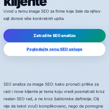
klijente
Uvod u temu image SEO za firme koje žele da njihov
sajt donosi više konkretnih upita.
Zatražite SEO analizu
Pogledajte cenu SEO usluge
SEO analiza za image SEO: kako pronaći prilike za
rast i nove klijente je tema koju vredi posmatrati kroz
realan SEO rad, a ne kroz šablonske definicije. Cilj
nije da tekst zvuči komplikovano, nego da pomogne