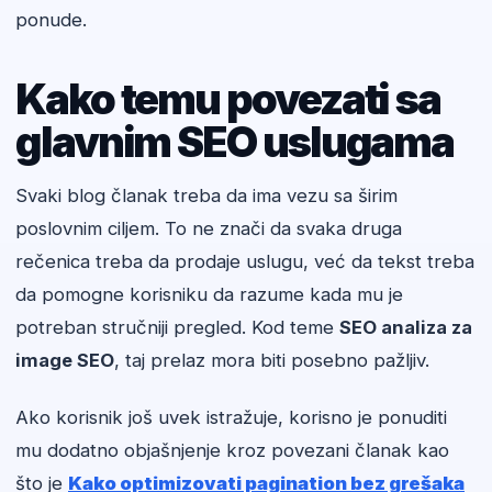
ponude.
Kako temu povezati sa
glavnim SEO uslugama
Svaki blog članak treba da ima vezu sa širim
poslovnim ciljem. To ne znači da svaka druga
rečenica treba da prodaje uslugu, već da tekst treba
da pomogne korisniku da razume kada mu je
potreban stručniji pregled. Kod teme
SEO analiza za
image SEO
, taj prelaz mora biti posebno pažljiv.
Ako korisnik još uvek istražuje, korisno je ponuditi
mu dodatno objašnjenje kroz povezani članak kao
što je
Kako optimizovati pagination bez grešaka