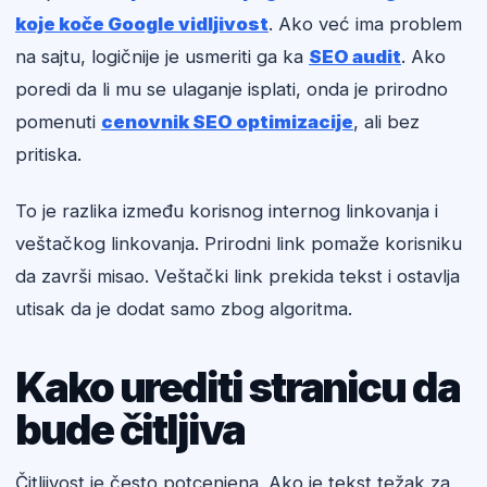
koje koče Google vidljivost
. Ako već ima problem
na sajtu, logičnije je usmeriti ga ka
SEO audit
. Ako
poredi da li mu se ulaganje isplati, onda je prirodno
pomenuti
cenovnik SEO optimizacije
, ali bez
pritiska.
To je razlika između korisnog internog linkovanja i
veštačkog linkovanja. Prirodni link pomaže korisniku
da završi misao. Veštački link prekida tekst i ostavlja
utisak da je dodat samo zbog algoritma.
Kako urediti stranicu da
bude čitljiva
Čitljivost je često potcenjena. Ako je tekst težak za