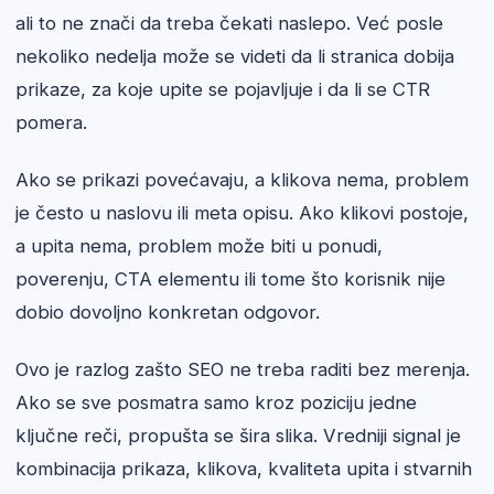
ali to ne znači da treba čekati naslepo. Već posle
nekoliko nedelja može se videti da li stranica dobija
prikaze, za koje upite se pojavljuje i da li se CTR
pomera.
Ako se prikazi povećavaju, a klikova nema, problem
je često u naslovu ili meta opisu. Ako klikovi postoje,
a upita nema, problem može biti u ponudi,
poverenju, CTA elementu ili tome što korisnik nije
dobio dovoljno konkretan odgovor.
Ovo je razlog zašto SEO ne treba raditi bez merenja.
Ako se sve posmatra samo kroz poziciju jedne
ključne reči, propušta se šira slika. Vredniji signal je
kombinacija prikaza, klikova, kvaliteta upita i stvarnih