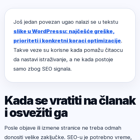
Još jedan povezan ugao nalazi se u tekstu
slike u WordPressu: najčešće greške,
prioriteti i konkretni koraci optimizacije
.
Takve veze su korisne kada pomažu čitaocu
da nastavi istraživanje, a ne kada postoje
samo zbog SEO signala.
Kada se vratiti na članak
i osvežiti ga
Posle objave ili izmene stranice ne treba odmah
donositi velike zaključke. SEO-u je potrebno vreme,