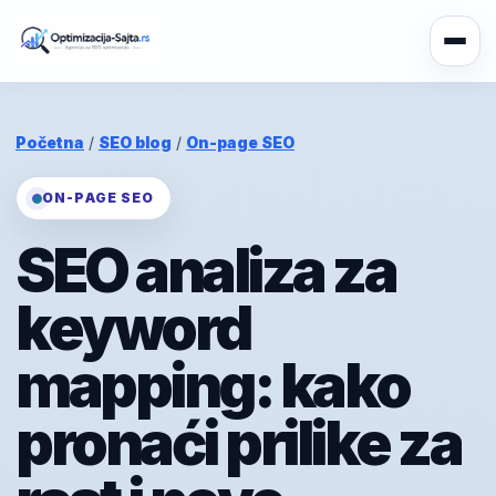
Početna
/
SEO blog
/
On-page SEO
ON-PAGE SEO
SEO analiza za
keyword
mapping: kako
pronaći prilike za