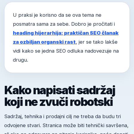
U praksi je korisno da se ova tema ne
posmatra sama za sebe. Dobro je pročitati i
heading hijerarhija: praktičan SEO članak
za ozbiljan organski rast
, jer se tako lakše
vidi kako se jedna SEO odluka nadovezuje na
drugu.
Kako napisati sadržaj
koji ne zvuči robotski
Sadržaj, tehnika i prodajni cilj ne treba da budu tri
odvojene stvari. Stranica može biti tehnički savršena,