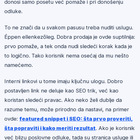
donosi samo posetu već pomaže i pri donošenju
odluke.
To ne znači da u svakom pasusu treba nuditi uslugu.
Éppen ellenkezőleg. Dobra prodaja je ovde suptilnija:
prvo pomaže, a tek onda nudi sledeći korak kada je
to logično. Tako korisnik nema osećaj da mu nešto
namećemo.
Interni linkovi u tome imaju ključnu ulogu. Dobro
postavljen link ne deluje kao SEO trik, već kao
koristan sledeći pravac. Ako neko želi dublje da
razume temu, može prirodno da nastavi, na primer
ovde:
featured snippet i SEO: šta prvo proveriti,
šta popraviti i kako meriti rezultat
. Ako je korisnik
već blizu poslovne odluke, tada su stranica usluge ili