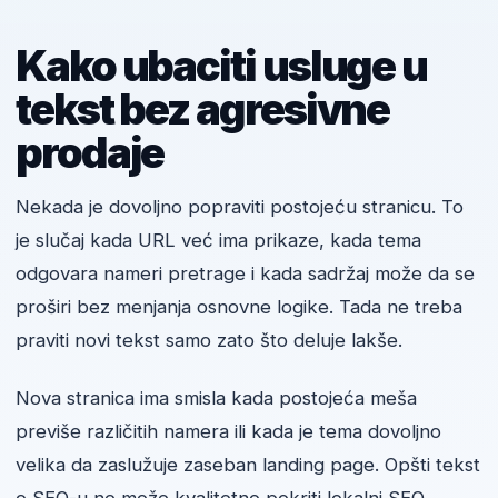
Kako ubaciti usluge u
tekst bez agresivne
prodaje
Nekada je dovoljno popraviti postojeću stranicu. To
je slučaj kada URL već ima prikaze, kada tema
odgovara nameri pretrage i kada sadržaj može da se
proširi bez menjanja osnovne logike. Tada ne treba
praviti novi tekst samo zato što deluje lakše.
Nova stranica ima smisla kada postojeća meša
previše različitih namera ili kada je tema dovoljno
velika da zaslužuje zaseban landing page. Opšti tekst