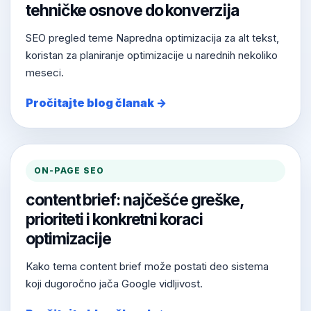
tehničke osnove do konverzija
SEO pregled teme Napredna optimizacija za alt tekst,
koristan za planiranje optimizacije u narednih nekoliko
meseci.
Pročitajte blog članak →
ON-PAGE SEO
content brief: najčešće greške,
prioriteti i konkretni koraci
optimizacije
Kako tema content brief može postati deo sistema
koji dugoročno jača Google vidljivost.