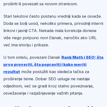
proširiti ili povezati sa novom stranicom.
Stari tekstovi često postanu vredniji kada se osveže.
Doda se bolji uvod, nekoliko primera, prirodniji interni
linkovi i jasniji CTA. Nekada mala korekcija donese
više nego potpuno novi članak, naročito ako URL
već ima istoriju i prikaze.
U tom smislu, povezani članak
Rank Math i SEO: šta
prvo proveriti, šta popraviti i kako meriti
rezultat
može poslužiti kao sledeća tačka za
proširenje teme. Dobar SEO usluga ne nastaje
odjednom, već se gradi kroz stalno povezivanje,
osvežavanje i razjašnjavanje važnih pitanja.