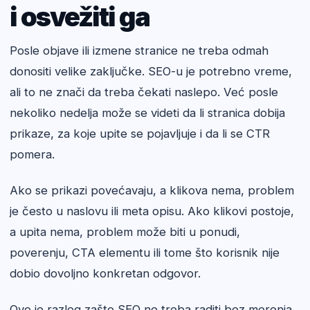
i osvežiti ga
Posle objave ili izmene stranice ne treba odmah
donositi velike zaključke. SEO-u je potrebno vreme,
ali to ne znači da treba čekati naslepo. Već posle
nekoliko nedelja može se videti da li stranica dobija
prikaze, za koje upite se pojavljuje i da li se CTR
pomera.
Ako se prikazi povećavaju, a klikova nema, problem
je često u naslovu ili meta opisu. Ako klikovi postoje,
a upita nema, problem može biti u ponudi,
poverenju, CTA elementu ili tome što korisnik nije
dobio dovoljno konkretan odgovor.
Ovo je razlog zašto SEO ne treba raditi bez merenja.