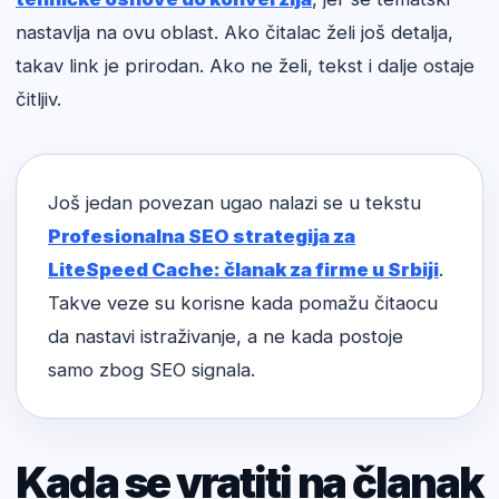
nastavlja na ovu oblast. Ako čitalac želi još detalja,
takav link je prirodan. Ako ne želi, tekst i dalje ostaje
čitljiv.
Još jedan povezan ugao nalazi se u tekstu
Profesionalna SEO strategija za
LiteSpeed Cache: članak za firme u Srbiji
.
Takve veze su korisne kada pomažu čitaocu
da nastavi istraživanje, a ne kada postoje
samo zbog SEO signala.
Kada se vratiti na članak