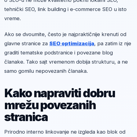
o SEO-u ne može kvalitetno pokriti lokalni SEO,
tehnički SEO, link building i e-commerce SEO u isto
vreme.
Ako se dvoumite, često je najpraktičnije krenuti od
glavne stranice za
SEO optimizacija
, pa zatim iz nje
graditi tematske podstranice i povezane blog
članake. Tako sajt vremenom dobija strukturu, a ne
samo gomilu nepovezanih članaka.
Kako napraviti dobru
mrežu povezanih
stranica
Prirodno interno linkovanje ne izgleda kao blok od