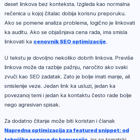
deset linkova bez konteksta. Izgleda kao normalna
rečenica u kojoj čitalac dobija korisnu preporuku.
Ako se pomene analiza problema, logično je linkovati
ka auditu. Ako se objašnjava cena rada, ima smisla
linkovati ka
cenovnik SEO optimizacije
.
U tekstu je dovoljno nekoliko dobrih linkova. Previše
linkova može da razbije pažnju, naročito ako svaki
zvuči kao SEO zadatak. Zato je bolje imati manje, ali
smislenije veze. Jedan link ka usluzi, jedan ka
povezanoj temi i jedan ka kontaktu često rade bolje
nego agresivan spisak.
Za dodatno čitanje može biti koristan i članak
Napredna optimizacija za featured snippet: od
tehničke osnove do konverzija
, jer se tematski