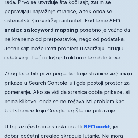
rada. Prvo se utvrđuje šta koči sajt, zatim se
popravljaju najvažnije stranice, a tek onda se
sistematski širi sadržaj i autoritet. Kod teme
SEO
analiza za keyword mapping
posebno je važno da
ne krenemo od pretpostavke, nego od podataka.
Jedan sajt može imati problem u sadržaju, drugi u
indeksaciji, treći u lošoj strukturi internih linkova.
Zbog toga bih prvo pogledao koje stranice već imaju
prikaze u Search Console-u i gde postoji prostor za
pomeranje. Ako se vidi da stranica dobija prikaze, ali
nema klikove, onda se ne rešava isti problem kao
kod stranice koju Google uopšte ne prikazuje.
U toj fazi često ima smisla uraditi
SEO audit
, jer
dobar početni pregled skraćuje lutanje. Ne mora