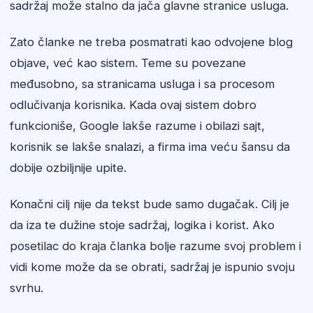
sadržaj može stalno da jača glavne stranice usluga.
Zato članke ne treba posmatrati kao odvojene blog
objave, već kao sistem. Teme su povezane
međusobno, sa stranicama usluga i sa procesom
odlučivanja korisnika. Kada ovaj sistem dobro
funkcioniše, Google lakše razume i obilazi sajt,
korisnik se lakše snalazi, a firma ima veću šansu da
dobije ozbiljnije upite.
Konačni cilj nije da tekst bude samo dugačak. Cilj je
da iza te dužine stoje sadržaj, logika i korist. Ako
posetilac do kraja članka bolje razume svoj problem i
vidi kome može da se obrati, sadržaj je ispunio svoju
svrhu.