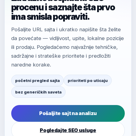
procenu i saznajte šta prvo
ima smisla popraviti.
Pošaljite URL sajta i ukratko napišite šta želite
da povećate — vidljivost, upite, lokalne pozicije
ili prodaju. Pogledaćemo najvažnije tehničke,
sadržajne i strateške prioritete i predložiti
naredne korake.
početni pregled sajta
prioriteti po uticaju
bez generičkih saveta
Pošaljite sajt na analizu
Pogledajte SEO usluge