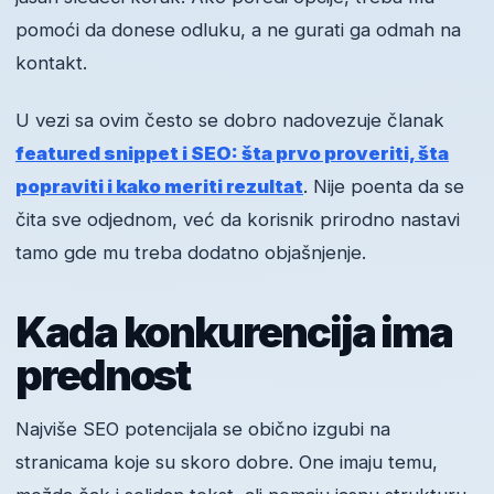
pomoći da donese odluku, a ne gurati ga odmah na
kontakt.
U vezi sa ovim često se dobro nadovezuje članak
featured snippet i SEO: šta prvo proveriti, šta
popraviti i kako meriti rezultat
. Nije poenta da se
čita sve odjednom, već da korisnik prirodno nastavi
tamo gde mu treba dodatno objašnjenje.
Kada konkurencija ima
prednost
Najviše SEO potencijala se obično izgubi na
stranicama koje su skoro dobre. One imaju temu,