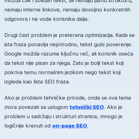
možda čak i solidan tekst, ali nemaju jasnu strukturu,
nemaju interne linkove, nemaju dovoljno konkretnih
odgovora i ne vode korisnika dalje.
Drugi čest problem je preterana optimizacija. Kada se
ista fraza ponavlja neprirodno, tekst gubi poverenje.
Google možda razume ključnu reč, ali korisnik oseća
da tekst nije pisan za njega. Zato je bolji tekst koji
pokriva temu normalnim jezikom nego tekst koji
izgleda kao lista SEO fraza.
Ako je problem tehničke prirode, onda se ova tema
mora povezati sa uslugom
tehnički SEO
. Ako je
problem u sadržaju i strukturi stranice, mnogo je
logičnije krenuti od
on-page SEO
.