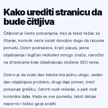
Kako urediti stranicu da
bude čitljiva
Čitljivost je često potcenjena. Ako je tekst težak za
čitanje, korisnik neće ostati dovoljno dugo da razume
ponudu. Dobri podnaslovi, kraći pasusi, jasna
objašnjenja i logičan redosled mnogo znače, naročito
na stranicama koje objašnjavaju složene SEO teme.
Dobro je da svaki deo teksta ima jednu ulogu. Jedan
deo objašnjava problem, drugi daje primer, treći
pokazuje grešku, četvrti nudi rešenje, a peti vodi
korisnika dalje. Kada se sve pomeša, tekst deluje
naporno i teško ga je pratiti.