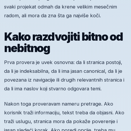
svaki projekat odmah da krene velikim mesečnim
radom, ali mora da zna šta ga najviše koči.
Kako razdvojiti bitno od
nebitnog
Prva provera je uvek osnovna: da li stranica postoji,
da li je indeksabilna, da li ima jasan canonical, da li je
povezana iz navigacije ili drugih relevantnih stranica i
da li ima naslov koji stvarno odgovara temi.
Nakon toga proveravam nameru pretrage. Ako
korisnik traži informaciju, tekst treba da objasni. Ako
traži uslugu, stranica mora da pokaže poverenje i
jasan sledeći korak. Ako poredi opcije, treba mu