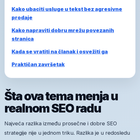
Kako ubaciti usluge u tekst bez agresivne
prodaje
Kako napraviti dobru mrežu povezanih
stranica
Kada se vratiti na članak i osvežiti ga
Praktičan završetak
Šta ova tema menja u
realnom SEO radu
Najveća razlika između prosečne i dobre SEO
strategije nije u jednom triku. Razlika je u redosledu