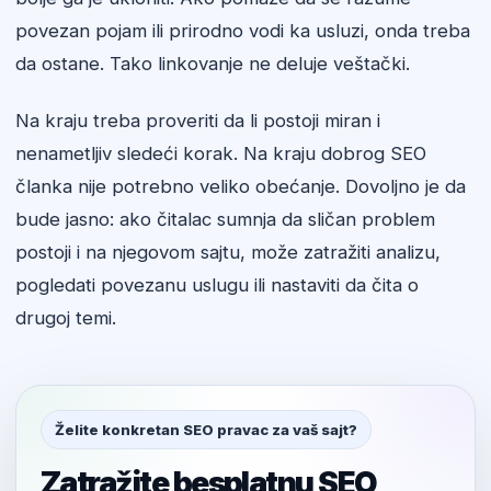
povezan pojam ili prirodno vodi ka usluzi, onda treba
da ostane. Tako linkovanje ne deluje veštački.
Na kraju treba proveriti da li postoji miran i
nenametljiv sledeći korak. Na kraju dobrog SEO
članka nije potrebno veliko obećanje. Dovoljno je da
bude jasno: ako čitalac sumnja da sličan problem
postoji i na njegovom sajtu, može zatražiti analizu,
pogledati povezanu uslugu ili nastaviti da čita o
drugoj temi.
Želite konkretan SEO pravac za vaš sajt?
Zatražite besplatnu SEO