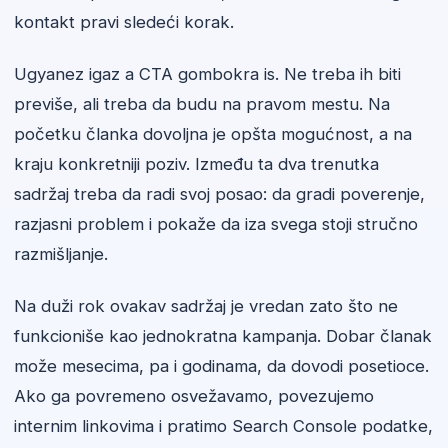
kontakt pravi sledeći korak.
Ugyanez igaz a CTA gombokra is. Ne treba ih biti
previše, ali treba da budu na pravom mestu. Na
početku članka dovoljna je opšta mogućnost, a na
kraju konkretniji poziv. Između ta dva trenutka
sadržaj treba da radi svoj posao: da gradi poverenje,
razjasni problem i pokaže da iza svega stoji stručno
razmišljanje.
Na duži rok ovakav sadržaj je vredan zato što ne
funkcioniše kao jednokratna kampanja. Dobar članak
može mesecima, pa i godinama, da dovodi posetioce.
Ako ga povremeno osvežavamo, povezujemo
internim linkovima i pratimo Search Console podatke,