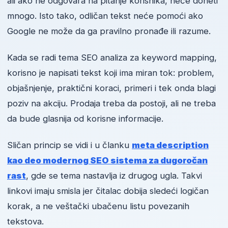
ali ako ne odgovara na pitanje korisnika, neće doneti
mnogo. Isto tako, odličan tekst neće pomoći ako
Google ne može da ga pravilno pronađe ili razume.
Kada se radi tema SEO analiza za keyword mapping,
korisno je napisati tekst koji ima miran tok: problem,
objašnjenje, praktični koraci, primeri i tek onda blagi
poziv na akciju. Prodaja treba da postoji, ali ne treba
da bude glasnija od korisne informacije.
Sličan princip se vidi i u članku
meta description
kao deo modernog SEO sistema za dugoročan
rast
, gde se tema nastavlja iz drugog ugla. Takvi
linkovi imaju smisla jer čitalac dobija sledeći logičan
korak, a ne veštački ubačenu listu povezanih
tekstova.