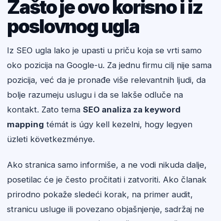
Zašto je ovo korisno i iz
poslovnog ugla
Iz SEO ugla lako je upasti u priču koja se vrti samo
oko pozicija na Google-u. Za jednu firmu cilj nije sama
pozicija, već da je pronađe više relevantnih ljudi, da
bolje razumeju uslugu i da se lakše odluče na
kontakt. Zato tema
SEO analiza za keyword
mapping
témát is úgy kell kezelni, hogy legyen
üzleti következménye.
Ako stranica samo informiše, a ne vodi nikuda dalje,
posetilac će je često pročitati i zatvoriti. Ako članak
prirodno pokaže sledeći korak, na primer audit,
stranicu usluge ili povezano objašnjenje, sadržaj ne