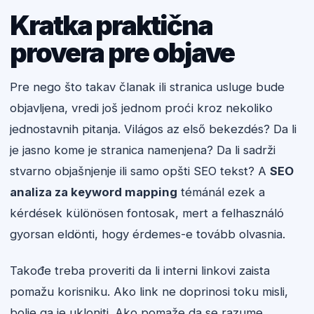
Kratka praktična
provera pre objave
Pre nego što takav članak ili stranica usluge bude
objavljena, vredi još jednom proći kroz nekoliko
jednostavnih pitanja. Világos az első bekezdés? Da li
je jasno kome je stranica namenjena? Da li sadrži
stvarno objašnjenje ili samo opšti SEO tekst? A
SEO
analiza za keyword mapping
témánál ezek a
kérdések különösen fontosak, mert a felhasználó
gyorsan eldönti, hogy érdemes-e tovább olvasnia.
Takođe treba proveriti da li interni linkovi zaista
pomažu korisniku. Ako link ne doprinosi toku misli,
bolje ga je ukloniti. Ako pomaže da se razume