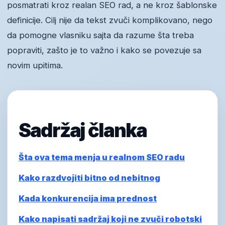
posmatrati kroz realan SEO rad, a ne kroz šablonske
definicije. Cilj nije da tekst zvuči komplikovano, nego
da pomogne vlasniku sajta da razume šta treba
popraviti, zašto je to važno i kako se povezuje sa
novim upitima.
Sadržaj članka
Šta ova tema menja u realnom SEO radu
Kako razdvojiti bitno od nebitnog
Kada konkurencija ima prednost
Kako napisati sadržaj koji ne zvuči robotski