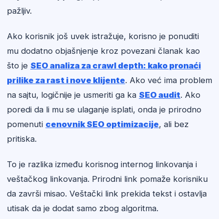
pažljiv.
Ako korisnik još uvek istražuje, korisno je ponuditi
mu dodatno objašnjenje kroz povezani članak kao
što je
SEO analiza za crawl depth: kako pronaći
prilike za rast i nove klijente
. Ako već ima problem
na sajtu, logičnije je usmeriti ga ka
SEO audit
. Ako
poredi da li mu se ulaganje isplati, onda je prirodno
pomenuti
cenovnik SEO optimizacije
, ali bez
pritiska.
To je razlika između korisnog internog linkovanja i
veštačkog linkovanja. Prirodni link pomaže korisniku
da završi misao. Veštački link prekida tekst i ostavlja
utisak da je dodat samo zbog algoritma.