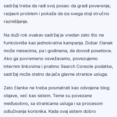
sadržaj treba da radi svoj posao: da gradi poverenje,
razjasni problem i pokaže da iza svega stoji stručno
razmišljanje.
Na duži rok ovakav sadržaj je vredan zato što ne
funkcioniše kao jednokratna kampanja. Dobar članak
može mesecima, pa i godinama, da dovodi posetioce.
Ako ga povremeno osvežavamo, povezujemo
internim linkovima i pratimo Search Console podatke,
sadržaj može stalno da jača glavne stranice usluga.
Zato članke ne treba posmatrati kao odvojene blog
objave, već kao sistem. Teme su povezane
međusobno, sa stranicama usluga i sa procesom
odlučivanja korisnika. Kada ovaj sistem dobro