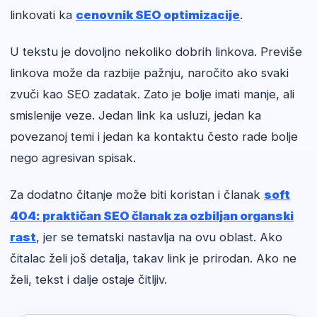
linkovati ka
cenovnik SEO optimizacije
.
U tekstu je dovoljno nekoliko dobrih linkova. Previše
linkova može da razbije pažnju, naročito ako svaki
zvuči kao SEO zadatak. Zato je bolje imati manje, ali
smislenije veze. Jedan link ka usluzi, jedan ka
povezanoj temi i jedan ka kontaktu često rade bolje
nego agresivan spisak.
Za dodatno čitanje može biti koristan i članak
soft
404: praktičan SEO članak za ozbiljan organski
rast
, jer se tematski nastavlja na ovu oblast. Ako
čitalac želi još detalja, takav link je prirodan. Ako ne
želi, tekst i dalje ostaje čitljiv.