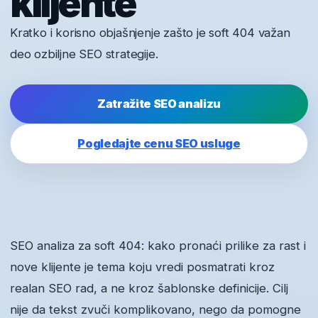
klijente
Kratko i korisno objašnjenje zašto je soft 404 važan
deo ozbiljne SEO strategije.
Zatražite SEO analizu
Pogledajte cenu SEO usluge
SEO analiza za soft 404: kako pronaći prilike za rast i
nove klijente je tema koju vredi posmatrati kroz
realan SEO rad, a ne kroz šablonske definicije. Cilj
nije da tekst zvuči komplikovano, nego da pomogne