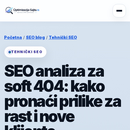
Početna
/
SEO blog
/
Tehnički SEO
TEHNIČKI SEO
SEO analiza za
soft 404: kako
pronaći prilike za
rast i nove