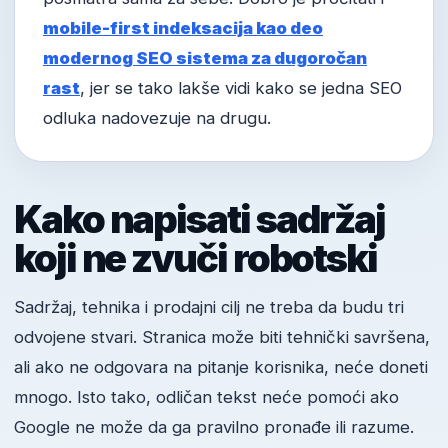
mobile-first indeksacija kao deo
modernog SEO sistema za dugoročan
rast
, jer se tako lakše vidi kako se jedna SEO
odluka nadovezuje na drugu.
Kako napisati sadržaj
koji ne zvuči robotski
Sadržaj, tehnika i prodajni cilj ne treba da budu tri
odvojene stvari. Stranica može biti tehnički savršena,
ali ako ne odgovara na pitanje korisnika, neće doneti
mnogo. Isto tako, odličan tekst neće pomoći ako
Google ne može da ga pravilno pronađe ili razume.