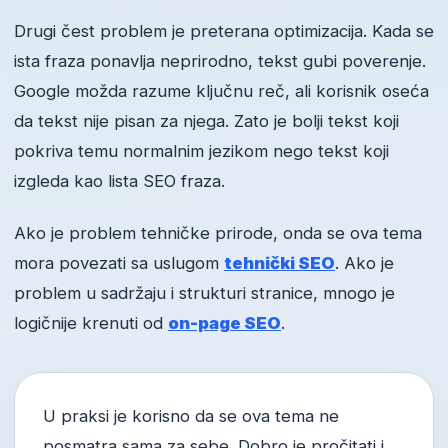
Drugi čest problem je preterana optimizacija. Kada se
ista fraza ponavlja neprirodno, tekst gubi poverenje.
Google možda razume ključnu reč, ali korisnik oseća
da tekst nije pisan za njega. Zato je bolji tekst koji
pokriva temu normalnim jezikom nego tekst koji
izgleda kao lista SEO fraza.
Ako je problem tehničke prirode, onda se ova tema
mora povezati sa uslugom
tehnički SEO
. Ako je
problem u sadržaju i strukturi stranice, mnogo je
logičnije krenuti od
on-page SEO
.
U praksi je korisno da se ova tema ne
posmatra sama za sebe. Dobro je pročitati i