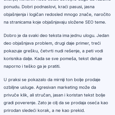
ponudu. Dobri podnaslovi, kraći pasusi, jasna
objašnjenja i logičan redosled mnogo znače, naročito
na stranicama koje objašnjavaju složene SEO teme.
Dobro je da svaki deo teksta ima jednu ulogu. Jedan
deo objašnjava problem, drugi daje primer, treći
pokazuje grešku, četvrti nudi rešenje, a peti vodi
korisnika dalje. Kada se sve pomeša, tekst deluje
naporno i teško ga je pratiti.
U praksi se pokazalo da mirniji ton bolje prodaje
ozbiljne usluge. Agresivan marketing može da
privuče klik, ali stručan, jasan i koristan tekst bolje
gradi poverenje. Zato je cilj da se prodaja oseća kao
prirodan sledeći korak, a ne kao prekid.