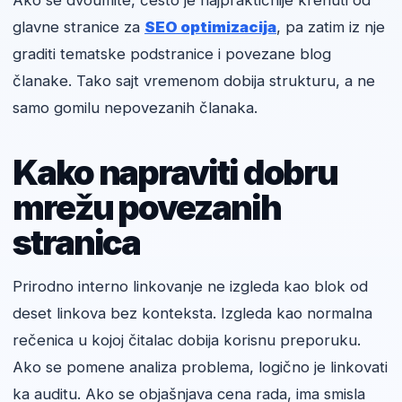
Ako se dvoumite, često je najpraktičnije krenuti od
glavne stranice za
SEO optimizacija
, pa zatim iz nje
graditi tematske podstranice i povezane blog
članake. Tako sajt vremenom dobija strukturu, a ne
samo gomilu nepovezanih članaka.
Kako napraviti dobru
mrežu povezanih
stranica
Prirodno interno linkovanje ne izgleda kao blok od
deset linkova bez konteksta. Izgleda kao normalna
rečenica u kojoj čitalac dobija korisnu preporuku.
Ako se pomene analiza problema, logično je linkovati
ka auditu. Ako se objašnjava cena rada, ima smisla