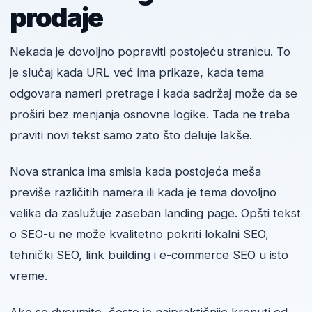
prodaje
Nekada je dovoljno popraviti postojeću stranicu. To
je slučaj kada URL već ima prikaze, kada tema
odgovara nameri pretrage i kada sadržaj može da se
proširi bez menjanja osnovne logike. Tada ne treba
praviti novi tekst samo zato što deluje lakše.
Nova stranica ima smisla kada postojeća meša
previše različitih namera ili kada je tema dovoljno
velika da zaslužuje zaseban landing page. Opšti tekst
o SEO-u ne može kvalitetno pokriti lokalni SEO,
tehnički SEO, link building i e-commerce SEO u isto
vreme.