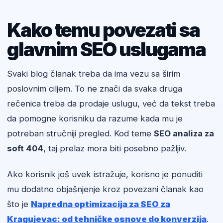
Kako temu povezati sa
glavnim SEO uslugama
Svaki blog članak treba da ima vezu sa širim
poslovnim ciljem. To ne znači da svaka druga
rečenica treba da prodaje uslugu, već da tekst treba
da pomogne korisniku da razume kada mu je
potreban stručniji pregled. Kod teme
SEO analiza za
soft 404
, taj prelaz mora biti posebno pažljiv.
Ako korisnik još uvek istražuje, korisno je ponuditi
mu dodatno objašnjenje kroz povezani članak kao
što je
Napredna optimizacija za SEO za
Kragujevac: od tehničke osnove do konverzija
.