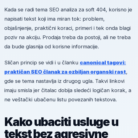
Kada se radi tema SEO analiza za soft 404, korisno je
napisati tekst koji ima miran tok: problem,
objašnjenje, praktični koraci, primeri i tek onda blagi
poziv na akciju. Prodaja treba da postoji, ali ne treba
da bude glasnija od korisne informacije.
Sličan princip se vidi i u članku
canonical tagovi:
praktičan SEO članak za ozbiljan organski rast
,
gde se tema nastavlja iz drugog ugla. Takvi linkovi
imaju smisla jer čitalac dobija sledeći logičan korak, a
ne veštački ubačenu listu povezanih tekstova.
Kako ubaciti usluge u
tekst bez agresivne