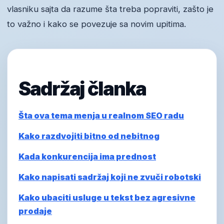
vlasniku sajta da razume šta treba popraviti, zašto je
to važno i kako se povezuje sa novim upitima.
Sadržaj članka
Šta ova tema menja u realnom SEO radu
Kako razdvojiti bitno od nebitnog
Kada konkurencija ima prednost
Kako napisati sadržaj koji ne zvuči robotski
Kako ubaciti usluge u tekst bez agresivne
prodaje