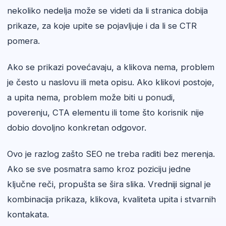
nekoliko nedelja može se videti da li stranica dobija
prikaze, za koje upite se pojavljuje i da li se CTR
pomera.
Ako se prikazi povećavaju, a klikova nema, problem
je često u naslovu ili meta opisu. Ako klikovi postoje,
a upita nema, problem može biti u ponudi,
poverenju, CTA elementu ili tome što korisnik nije
dobio dovoljno konkretan odgovor.
Ovo je razlog zašto SEO ne treba raditi bez merenja.
Ako se sve posmatra samo kroz poziciju jedne
ključne reči, propušta se šira slika. Vredniji signal je
kombinacija prikaza, klikova, kvaliteta upita i stvarnih
kontakata.