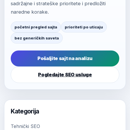
sadržajne i strateške prioritete i predložiti
naredne korake.
početni pregled sajta
prioriteti po uticaju
bez generičkih saveta
Pošaljite sajt na analizu
Pogledajte SEO usluge
Kategorija
Tehnički SEO