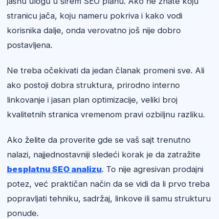
jasnu ulogu u širem SEO planu. Ako ne znate koju
stranicu jača, koju nameru pokriva i kako vodi
korisnika dalje, onda verovatno još nije dobro
postavljena.
Ne treba očekivati da jedan članak promeni sve. Ali
ako postoji dobra struktura, prirodno interno
linkovanje i jasan plan optimizacije, veliki broj
kvalitetnih stranica vremenom pravi ozbiljnu razliku.
Ako želite da proverite gde se vaš sajt trenutno
nalazi, najjednostavniji sledeći korak je da zatražite
besplatnu SEO analizu
. To nije agresivan prodajni
potez, već praktičan način da se vidi da li prvo treba
popravljati tehniku, sadržaj, linkove ili samu strukturu
ponude.