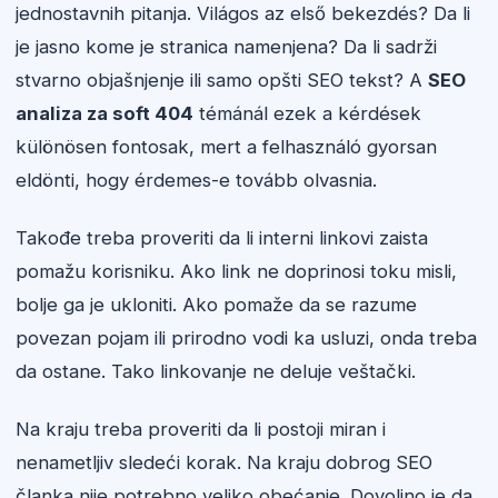
jednostavnih pitanja. Világos az első bekezdés? Da li
je jasno kome je stranica namenjena? Da li sadrži
stvarno objašnjenje ili samo opšti SEO tekst? A
SEO
analiza za soft 404
témánál ezek a kérdések
különösen fontosak, mert a felhasználó gyorsan
eldönti, hogy érdemes-e tovább olvasnia.
Takođe treba proveriti da li interni linkovi zaista
pomažu korisniku. Ako link ne doprinosi toku misli,
bolje ga je ukloniti. Ako pomaže da se razume
povezan pojam ili prirodno vodi ka usluzi, onda treba
da ostane. Tako linkovanje ne deluje veštački.
Na kraju treba proveriti da li postoji miran i
nenametljiv sledeći korak. Na kraju dobrog SEO
članka nije potrebno veliko obećanje. Dovoljno je da