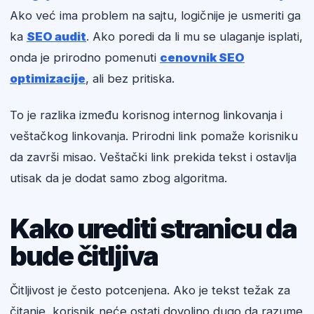
Ako već ima problem na sajtu, logičnije je usmeriti ga
ka
SEO audit
. Ako poredi da li mu se ulaganje isplati,
onda je prirodno pomenuti
cenovnik SEO
optimizacije
, ali bez pritiska.
To je razlika između korisnog internog linkovanja i
veštačkog linkovanja. Prirodni link pomaže korisniku
da završi misao. Veštački link prekida tekst i ostavlja
utisak da je dodat samo zbog algoritma.
Kako urediti stranicu da
bude čitljiva
Čitljivost je često potcenjena. Ako je tekst težak za
čitanje, korisnik neće ostati dovoljno dugo da razume