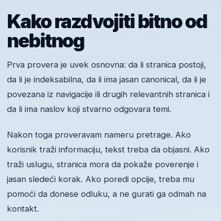
Kako razdvojiti bitno od
nebitnog
Prva provera je uvek osnovna: da li stranica postoji,
da li je indeksabilna, da li ima jasan canonical, da li je
povezana iz navigacije ili drugih relevantnih stranica i
da li ima naslov koji stvarno odgovara temi.
Nakon toga proveravam nameru pretrage. Ako
korisnik traži informaciju, tekst treba da objasni. Ako
traži uslugu, stranica mora da pokaže poverenje i
jasan sledeći korak. Ako poredi opcije, treba mu
pomoći da donese odluku, a ne gurati ga odmah na
kontakt.