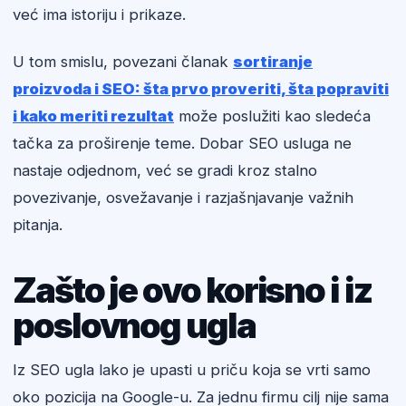
već ima istoriju i prikaze.
U tom smislu, povezani članak
sortiranje
proizvoda i SEO: šta prvo proveriti, šta popraviti
i kako meriti rezultat
može poslužiti kao sledeća
tačka za proširenje teme. Dobar SEO usluga ne
nastaje odjednom, već se gradi kroz stalno
povezivanje, osvežavanje i razjašnjavanje važnih
pitanja.
Zašto je ovo korisno i iz
poslovnog ugla
Iz SEO ugla lako je upasti u priču koja se vrti samo
oko pozicija na Google-u. Za jednu firmu cilj nije sama