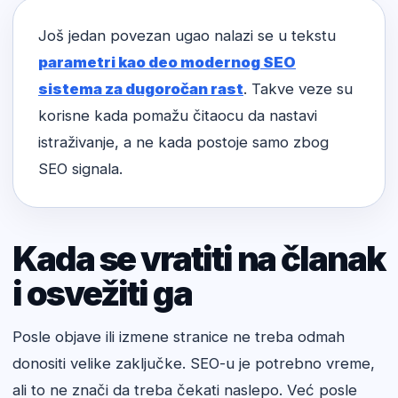
Još jedan povezan ugao nalazi se u tekstu
parametri kao deo modernog SEO
sistema za dugoročan rast
. Takve veze su
korisne kada pomažu čitaocu da nastavi
istraživanje, a ne kada postoje samo zbog
SEO signala.
Kada se vratiti na članak
i osvežiti ga
Posle objave ili izmene stranice ne treba odmah
donositi velike zaključke. SEO-u je potrebno vreme,
ali to ne znači da treba čekati naslepo. Već posle