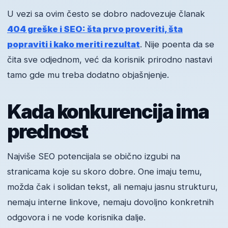
U vezi sa ovim često se dobro nadovezuje članak
404 greške i SEO: šta prvo proveriti, šta
popraviti i kako meriti rezultat
. Nije poenta da se
čita sve odjednom, već da korisnik prirodno nastavi
tamo gde mu treba dodatno objašnjenje.
Kada konkurencija ima
prednost
Najviše SEO potencijala se obično izgubi na
stranicama koje su skoro dobre. One imaju temu,
možda čak i solidan tekst, ali nemaju jasnu strukturu,
nemaju interne linkove, nemaju dovoljno konkretnih
odgovora i ne vode korisnika dalje.