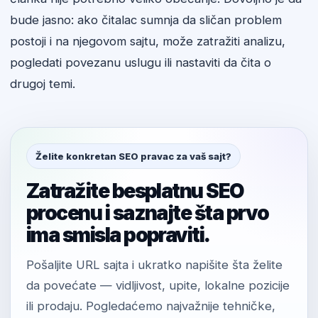
bude jasno: ako čitalac sumnja da sličan problem
postoji i na njegovom sajtu, može zatražiti analizu,
pogledati povezanu uslugu ili nastaviti da čita o
drugoj temi.
Želite konkretan SEO pravac za vaš sajt?
Zatražite besplatnu SEO
procenu i saznajte šta prvo
ima smisla popraviti.
Pošaljite URL sajta i ukratko napišite šta želite
da povećate — vidljivost, upite, lokalne pozicije
ili prodaju. Pogledaćemo najvažnije tehničke,