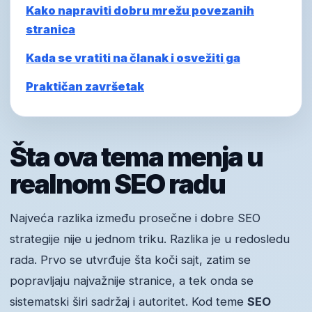
Kako napraviti dobru mrežu povezanih
stranica
Kada se vratiti na članak i osvežiti ga
Praktičan završetak
Šta ova tema menja u
realnom SEO radu
Najveća razlika između prosečne i dobre SEO
strategije nije u jednom triku. Razlika je u redosledu
rada. Prvo se utvrđuje šta koči sajt, zatim se
popravljaju najvažnije stranice, a tek onda se
sistematski širi sadržaj i autoritet. Kod teme
SEO