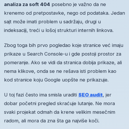
analiza za soft 404
posebno je važno da ne
krenemo od pretpostavke, nego od podataka. Jedan
sajt može imati problem u sadržaju, drugi u
indeksaciji, treći u lošoj strukturi internih linkova.
Zbog toga bih prvo pogledao koje stranice već imaju
prikaze u Search Console-u i gde postoji prostor za
pomeranje. Ako se vidi da stranica dobija prikaze, ali
nema klikove, onda se ne rešava isti problem kao
kod stranice koju Google uopšte ne prikazuje.
U toj fazi često ima smisla uraditi
SEO audit
, jer
dobar početni pregled skraćuje lutanje. Ne mora
svaki projekat odmah da krene velikim mesečnim
radom, ali mora da zna šta ga najviše koči.