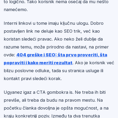
to logično. Tako korisnik nema osećaj da mu nešto
namećemo.
Interni linkovi u tome imaju ključnu ulogu. Dobro
postavljen link ne deluje kao SEO trik, već kao
koristan sledeći pravac. Ako neko želi dublje da
razume temu, može prirodno da nastavi, na primer
ovde:
404 greške i SEO: šta prvo proveriti, šta
popraviti i kako meriti rezultat
. Ako je korisnik već
blizu poslovne odluke, tada su stranica usluge ili
kontakt pravi sledeći korak.
Ugyanez igaz a CTA gombokra is. Ne treba ih biti
previše, ali treba da budu na pravom mestu. Na
početku članka dovoljna je opšta mogućnost, a na
kraju konkretniji poziv. Između ta dva trenutka