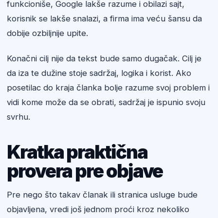
funkcioniše, Google lakše razume i obilazi sajt,
korisnik se lakše snalazi, a firma ima veću šansu da
dobije ozbiljnije upite.
Konačni cilj nije da tekst bude samo dugačak. Cilj je
da iza te dužine stoje sadržaj, logika i korist. Ako
posetilac do kraja članka bolje razume svoj problem i
vidi kome može da se obrati, sadržaj je ispunio svoju
svrhu.
Kratka praktična
provera pre objave
Pre nego što takav članak ili stranica usluge bude
objavljena, vredi još jednom proći kroz nekoliko