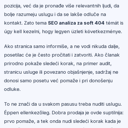
pozicija, već da je pronađe više relevantnih ljudi, da
bolje razumeju uslugu i da se lakše odluče na
kontakt. Zato tema
SEO analiza za soft 404
témát is
úgy kell kezelni, hogy legyen üzleti következménye.
Ako stranica samo informiše, a ne vodi nikuda dalje,
posetilac će je često pročitati i zatvoriti. Ako članak
prirodno pokaže sledeći korak, na primer audit,
stranicu usluge ili povezano objašnjenje, sadržaj ne
donosi samo posetu već pomaže i pri donošenju
odluke.
To ne znači da u svakom pasusu treba nuditi uslugu.
Éppen ellenkezőleg. Dobra prodaja je ovde suptilnija:
prvo pomaže, a tek onda nudi sledeći korak kada je