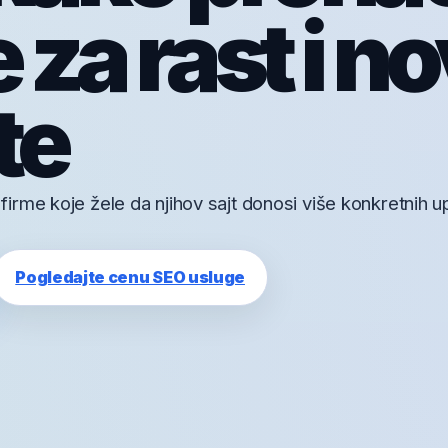
e za rast i n
te
rme koje žele da njihov sajt donosi više konkretnih up
Pogledajte cenu SEO usluge