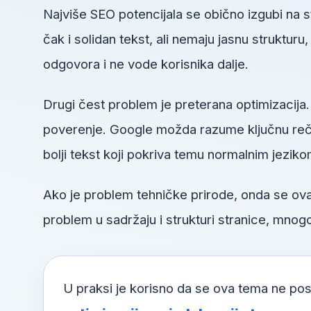
Najviše SEO potencijala se obično izgubi na
čak i solidan tekst, ali nemaju jasnu struktur
odgovora i ne vode korisnika dalje.
Drugi čest problem je preterana optimizacija.
poverenje. Google možda razume ključnu reč, a
bolji tekst koji pokriva temu normalnim jeziko
Ako je problem tehničke prirode, onda se o
problem u sadržaju i strukturi stranice, mnogo
U praksi je korisno da se ova tema ne pos