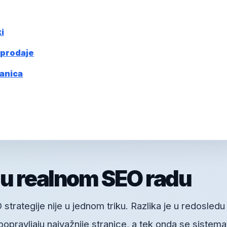
i
 prodaje
ranica
 u realnom SEO radu
trategije nije u jednom triku. Razlika je u redosledu
 popravljaju najvažnije stranice, a tek onda se sistema