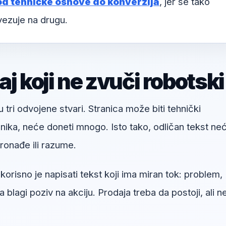
od tehničke osnove do konverzija
, jer se tako
vezuje na drugu.
j koji ne zvuči robotski
u tri odvojene stvari. Stranica može biti tehnički
snika, neće doneti mnogo. Isto tako, odličan tekst ne
onađe ili razume.
orisno je napisati tekst koji ima miran tok: problem,
a blagi poziv na akciju. Prodaja treba da postoji, ali n