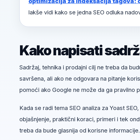
optimizacija za indeksacija tagova: 
lakše vidi kako se jedna SEO odluka nado
Kako napisati sadrža
Sadržaj, tehnika i prodajni cilj ne treba da bud
savršena, ali ako ne odgovara na pitanje kori
pomoći ako Google ne može da ga pravilno pr
Kada se radi tema SEO analiza za Yoast SEO, k
objašnjenje, praktični koraci, primeri i tek ond
treba da bude glasnija od korisne informacije.