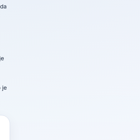
žda
je
 je