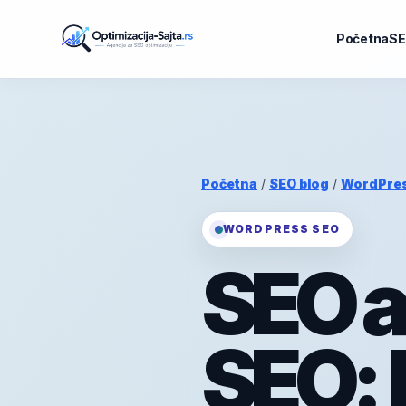
Početna
SE
Početna
/
SEO blog
/
WordPre
WORDPRESS SEO
SEO a
SEO: 