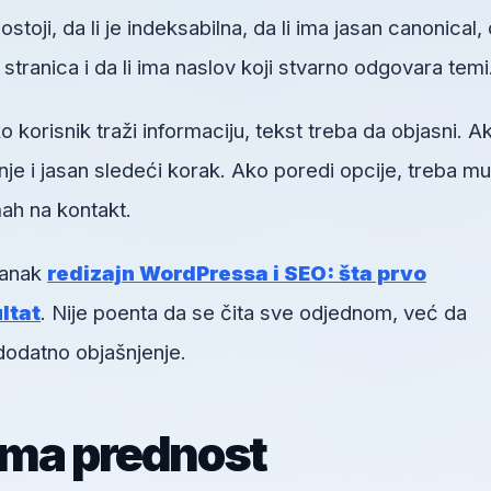
toji, da li je indeksabilna, da li ima jasan canonical, d
h stranica i da li ima naslov koji stvarno odgovara temi
orisnik traži informaciju, tekst treba da objasni. A
je i jasan sledeći korak. Ako poredi opcije, treba mu
ah na kontakt.
lanak
redizajn WordPressa i SEO: šta prvo
ultat
. Nije poenta da se čita sve odjednom, već da
dodatno objašnjenje.
ima prednost