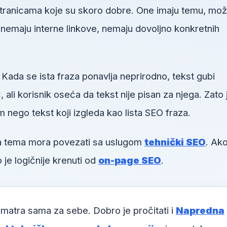
 stranicama koje su skoro dobre. One imaju temu, mo
u, nemaju interne linkove, nemaju dovoljno konkretnih
 Kada se ista fraza ponavlja neprirodno, tekst gubi
li korisnik oseća da tekst nije pisan za njega. Zato 
m nego tekst koji izgleda kao lista SEO fraza.
va tema mora povezati sa uslugom
tehnički SEO
. Ako
 je logičnije krenuti od
on-page SEO
.
matra sama za sebe. Dobro je pročitati i
Napredna