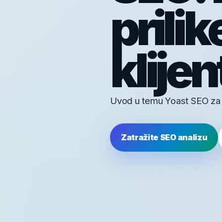
prilik
klijen
Uvod u temu Yoast SEO za fi
Zatražite SEO analizu