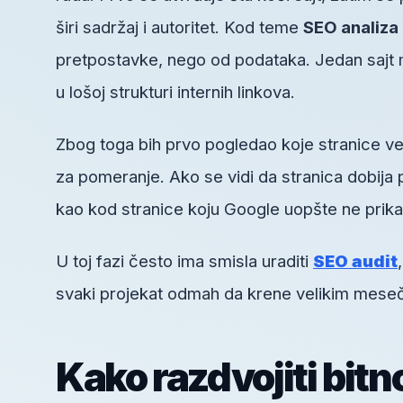
širi sadržaj i autoritet. Kod teme
SEO analiza
pretpostavke, nego od podataka. Jedan sajt mo
u lošoj strukturi internih linkova.
Zbog toga bih prvo pogledao koje stranice ve
za pomeranje. Ako se vidi da stranica dobija 
kao kod stranice koju Google uopšte ne prika
U toj fazi često ima smisla uraditi
SEO audit
svaki projekat odmah da krene velikim mesečn
Kako razdvojiti bitn