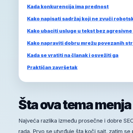
Kada konkurencija ima prednost
Kako napisati sadržaj koji ne zvuči robotsk
Kako ubaciti usluge u tekst bez agresivne
Kako napraviti dobru mrežu povezanih st
Kada se vratiti na članak i osvežiti ga
Praktičan završetak
Šta ova tema menja
Najveća razlika između prosečne i dobre SEO s
rada. Prvo se utvrđuje šta koči sajt, zatim se