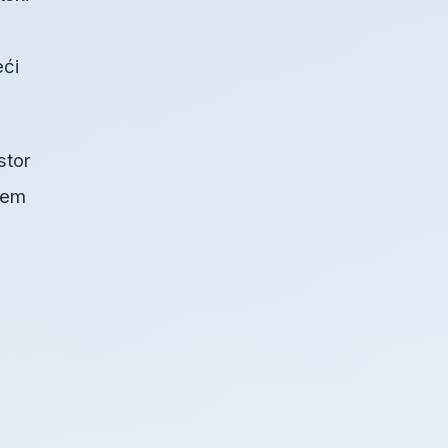
eći
stor
blem