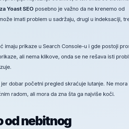
 za Yoast SEO
posebno je važno da ne krenemo od
že imati problem u sadržaju, drugi u indeksaciji, tr
ć imaju prikaze u Search Console-u i gde postoji pro
prikaze, ali nema klikove, onda se ne rešava isti pro
zuje.
, jer dobar početni pregled skraćuje lutanje. Ne mora
im radom, ali mora da zna šta ga najviše koči.
o od nebitnog