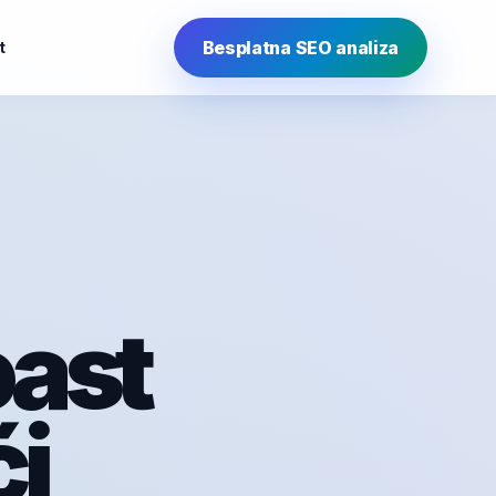
Besplatna SEO analiza
t
oast
i