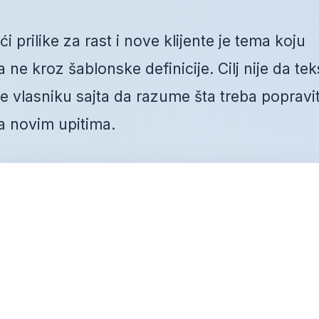
prilike za rast i nove klijente je tema koju
ne kroz šablonske definicije. Cilj nije da tek
vlasniku sajta da razume šta treba popravit
a novim upitima.