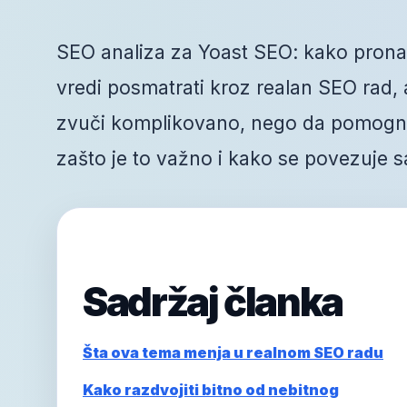
SEO analiza za Yoast SEO: kako pronaći 
vredi posmatrati kroz realan SEO rad, a 
zvuči komplikovano, nego da pomogne 
zašto je to važno i kako se povezuje s
Sadržaj članka
Šta ova tema menja u realnom SEO radu
Kako razdvojiti bitno od nebitnog