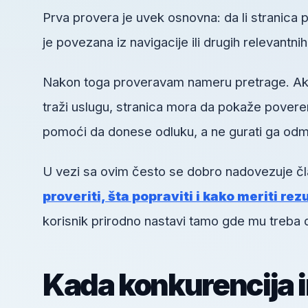
Prva provera je uvek osnovna: da li stranica pos
je povezana iz navigacije ili drugih relevantni
Nakon toga proveravam nameru pretrage. Ako k
traži uslugu, stranica mora da pokaže poveren
pomoći da donese odluku, a ne gurati ga odm
U vezi sa ovim često se dobro nadovezuje č
proveriti, šta popraviti i kako meriti rez
korisnik prirodno nastavi tamo gde mu treba 
Kada konkurencija 