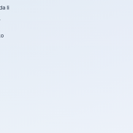
a li
.
ko