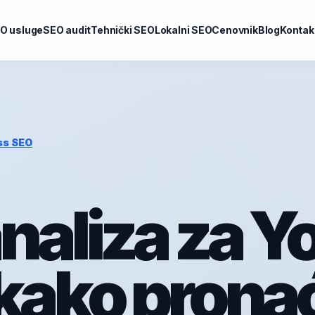
O usluge
SEO audit
Tehnički SEO
Lokalni SEO
Cenovnik
Blog
Kontak
ss SEO
naliza za Y
kako pronać