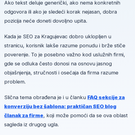
Ako tekst deluje generički, ako nema konkretnih
odgovora ili ako je sledeći korak nejasan, dobra
pozicija neće doneti dovoljno upita.
Kada je SEO za Kragujevac dobro uklopljen u
stranicu, korisnik lakše razume ponudu i brže stiče
poverenje. To je posebno važno kod uslužnih firmi,
gde se odluka često donosi na osnovu jasnog
objašnjenja, stručnosti i osećaja da firma razume
problem.
Slična tema obrađena je i u članku
FAQ sekcije za
konverziju bez šablona: praktičan SEO blog
članak za firme
, koji može pomoći da se ova oblast
sagleda iz drugog ugla.