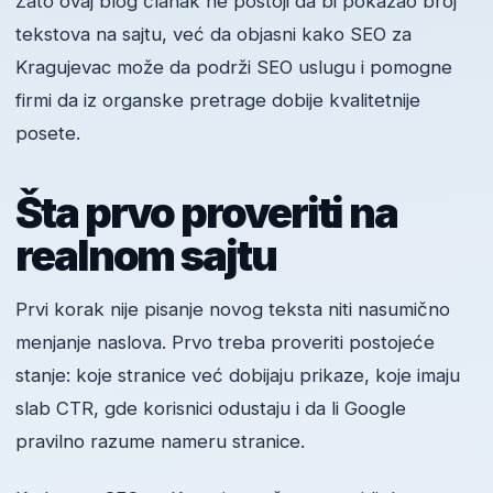
Zato ovaj blog članak ne postoji da bi pokazao broj
tekstova na sajtu, već da objasni kako SEO za
Kragujevac može da podrži SEO uslugu i pomogne
firmi da iz organske pretrage dobije kvalitetnije
posete.
Šta prvo proveriti na
realnom sajtu
Prvi korak nije pisanje novog teksta niti nasumično
menjanje naslova. Prvo treba proveriti postojeće
stanje: koje stranice već dobijaju prikaze, koje imaju
slab CTR, gde korisnici odustaju i da li Google
pravilno razume nameru stranice.