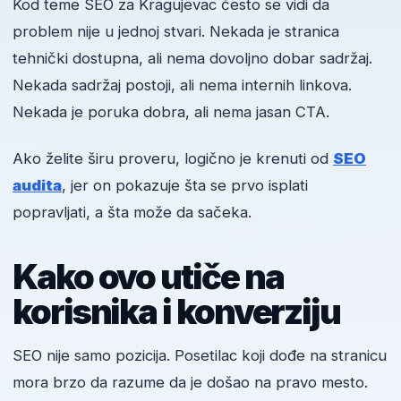
Kod teme SEO za Kragujevac često se vidi da
problem nije u jednoj stvari. Nekada je stranica
tehnički dostupna, ali nema dovoljno dobar sadržaj.
Nekada sadržaj postoji, ali nema internih linkova.
Nekada je poruka dobra, ali nema jasan CTA.
Ako želite širu proveru, logično je krenuti od
SEO
audita
, jer on pokazuje šta se prvo isplati
popravljati, a šta može da sačeka.
Kako ovo utiče na
korisnika i konverziju
SEO nije samo pozicija. Posetilac koji dođe na stranicu
mora brzo da razume da je došao na pravo mesto.