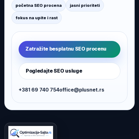
početna SEO procena
jasni prioriteti
fokus na upite i rast
Zatražite besplatnu SEO procenu
Pogledajte SEO usluge
+381 69 740 754
office@plusnet.rs