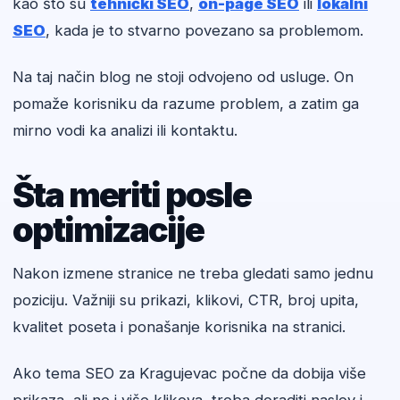
kao što su
tehnički SEO
,
on-page SEO
ili
lokalni
SEO
, kada je to stvarno povezano sa problemom.
Na taj način blog ne stoji odvojeno od usluge. On
pomaže korisniku da razume problem, a zatim ga
mirno vodi ka analizi ili kontaktu.
Šta meriti posle
optimizacije
Nakon izmene stranice ne treba gledati samo jednu
poziciju. Važniji su prikazi, klikovi, CTR, broj upita,
kvalitet poseta i ponašanje korisnika na stranici.
Ako tema SEO za Kragujevac počne da dobija više