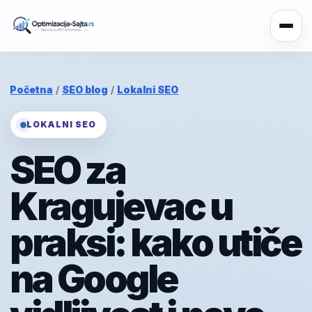
Početna
/
SEO blog
/
Lokalni SEO
LOKALNI SEO
SEO za
Kragujevac u
praksi: kako utiče
na Google