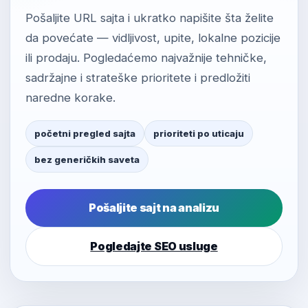
Pošaljite URL sajta i ukratko napišite šta želite
da povećate — vidljivost, upite, lokalne pozicije
ili prodaju. Pogledaćemo najvažnije tehničke,
sadržajne i strateške prioritete i predložiti
naredne korake.
početni pregled sajta
prioriteti po uticaju
bez generičkih saveta
Pošaljite sajt na analizu
Pogledajte SEO usluge