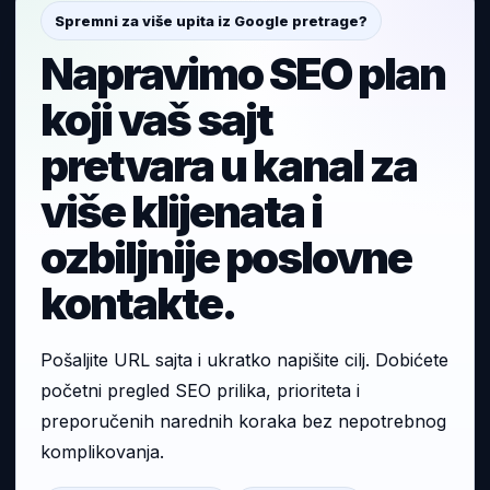
Spremni za više upita iz Google pretrage?
Napravimo SEO plan
koji vaš sajt
pretvara u kanal za
više klijenata i
ozbiljnije poslovne
kontakte.
Pošaljite URL sajta i ukratko napišite cilj. Dobićete
početni pregled SEO prilika, prioriteta i
preporučenih narednih koraka bez nepotrebnog
komplikovanja.