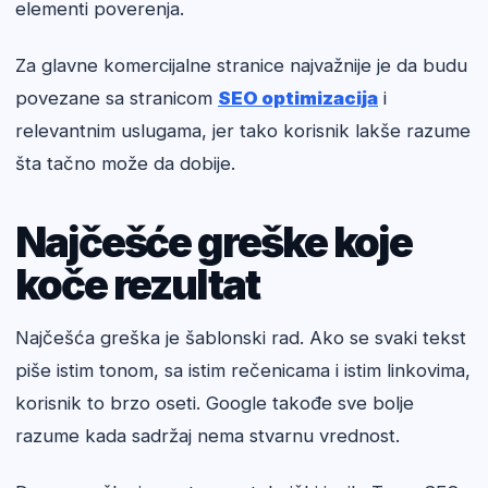
elementi poverenja.
Za glavne komercijalne stranice najvažnije je da budu
povezane sa stranicom
SEO optimizacija
i
relevantnim uslugama, jer tako korisnik lakše razume
šta tačno može da dobije.
Najčešće greške koje
koče rezultat
Najčešća greška je šablonski rad. Ako se svaki tekst
piše istim tonom, sa istim rečenicama i istim linkovima,
korisnik to brzo oseti. Google takođe sve bolje
razume kada sadržaj nema stvarnu vrednost.