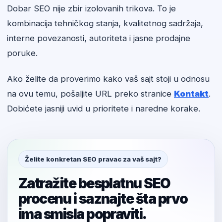
Dobar SEO nije zbir izolovanih trikova. To je
kombinacija tehničkog stanja, kvalitetnog sadržaja,
interne povezanosti, autoriteta i jasne prodajne
poruke.
Ako želite da proverimo kako vaš sajt stoji u odnosu
na ovu temu, pošaljite URL preko stranice
Kontakt
.
Dobićete jasniji uvid u prioritete i naredne korake.
Želite konkretan SEO pravac za vaš sajt?
Zatražite besplatnu SEO
procenu i saznajte šta prvo
ima smisla popraviti.