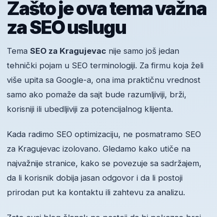
Zašto je ova tema važna
za SEO uslugu
Tema
SEO za Kragujevac
nije samo još jedan
tehnički pojam u SEO terminologiji. Za firmu koja želi
više upita sa Google-a, ona ima praktičnu vrednost
samo ako pomaže da sajt bude razumljiviji, brži,
korisniji ili ubedljiviji za potencijalnog klijenta.
Kada radimo SEO optimizaciju, ne posmatramo SEO
za Kragujevac izolovano. Gledamo kako utiče na
najvažnije stranice, kako se povezuje sa sadržajem,
da li korisnik dobija jasan odgovor i da li postoji
prirodan put ka kontaktu ili zahtevu za analizu.