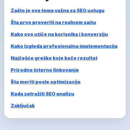
Zašto je ova tema važna za SEO uslugu
Šta prvo proveriti na realnom sajtu
Kako ovo utiče na korisnika i konverziju
Kako izgleda profesionalna implementacija
Najčešće greške koje koče rezultat
Prirodno interno linkovanje
Šta meriti posle optimizacije
Kada zatražiti SEO analizu
Zaključak