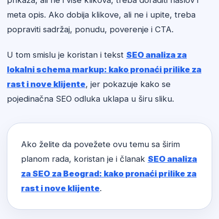
prikaza, ali ne i više klikova, treba doraditi naslov i
meta opis. Ako dobija klikove, ali ne i upite, treba
popraviti sadržaj, ponudu, poverenje i CTA.
U tom smislu je koristan i tekst
SEO analiza za
lokalni schema markup: kako pronaći prilike za
rast i nove klijente
, jer pokazuje kako se
pojedinačna SEO odluka uklapa u širu sliku.
Ako želite da povežete ovu temu sa širim
planom rada, koristan je i članak
SEO analiza
za SEO za Beograd: kako pronaći prilike za
rast i nove klijente
.