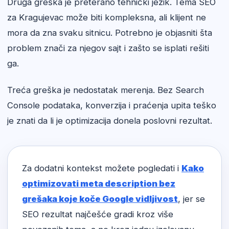
Druga greška je preterano tehnički jezik. Tema SEO
za Kragujevac može biti kompleksna, ali klijent ne
mora da zna svaku sitnicu. Potrebno je objasniti šta
problem znači za njegov sajt i zašto se isplati rešiti
ga.
Treća greška je nedostatak merenja. Bez Search
Console podataka, konverzija i praćenja upita teško
je znati da li je optimizacija donela poslovni rezultat.
Za dodatni kontekst možete pogledati i
Kako
optimizovati meta description bez
grešaka koje koče Google vidljivost
, jer se
SEO rezultat najčešće gradi kroz više