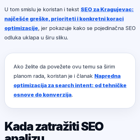
U tom smislu je koristan i tekst
SEO za Kragujevac:
najčešće greške, prioriteti i konkretni koraci
optimizacije
, jer pokazuje kako se pojedinačna SEO
odluka uklapa u širu sliku.
Ako želite da povežete ovu temu sa širim
planom rada, koristan je i članak
Napredna
optimizacija za search intent: od tehničke
osnove do konverzija
.
Kada zatražiti SEO
analizu