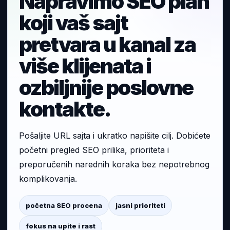
Napravimo SEO plan
koji vaš sajt
pretvara u kanal za
više klijenata i
ozbiljnije poslovne
kontakte.
Pošaljite URL sajta i ukratko napišite cilj. Dobićete
početni pregled SEO prilika, prioriteta i
preporučenih narednih koraka bez nepotrebnog
komplikovanja.
početna SEO procena
jasni prioriteti
fokus na upite i rast