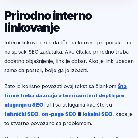
Prirodno interno
linkovanje
Interni linkovi treba da liče na korisne preporuke, ne
na spisak SEO zadataka. Ako čitalac prirodno treba
dodatno objašnjenje, link je dobar. Ako je link ubačen
samo da postoji, bolje ga je izbaciti.
Zato je korisno povezati ovaj tekst sa člankom
Šta
firme treba da znaju o temi content depth pre
ulaganja u SEO
, ali i sa uslugama kao što su
tehnički SEO
,
on-page SEO
ili
lokalni SEO
, kada je
to stvarno povezano sa problemom.