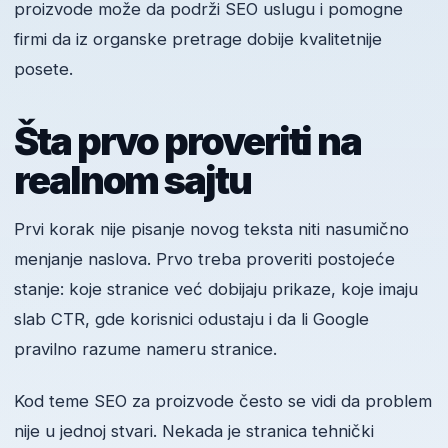
proizvode može da podrži SEO uslugu i pomogne
firmi da iz organske pretrage dobije kvalitetnije
posete.
Šta prvo proveriti na
realnom sajtu
Prvi korak nije pisanje novog teksta niti nasumično
menjanje naslova. Prvo treba proveriti postojeće
stanje: koje stranice već dobijaju prikaze, koje imaju
slab CTR, gde korisnici odustaju i da li Google
pravilno razume nameru stranice.
Kod teme SEO za proizvode često se vidi da problem
nije u jednoj stvari. Nekada je stranica tehnički