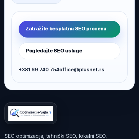
Zatražite besplatnu SEO procenu
Pogledajte SEO usluge
+381 69 740 754
office@plusnet.rs
SEO optimizacija, tehnički SEO, lokalni SEO,