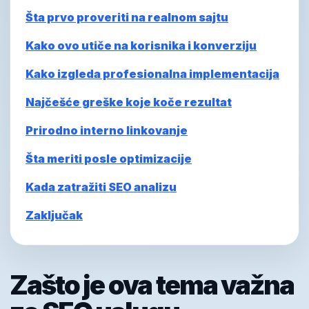
Šta prvo proveriti na realnom sajtu
Kako ovo utiče na korisnika i konverziju
Kako izgleda profesionalna implementacija
Najčešće greške koje koče rezultat
Prirodno interno linkovanje
Šta meriti posle optimizacije
Kada zatražiti SEO analizu
Zaključak
Zašto je ova tema važna