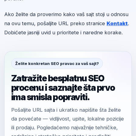
Ako želite da proverimo kako vaš sajt stoji u odnosu
na ovu temu, pošaljite URL preko stranice
Kontakt
.
Dobićete jasniji uvid u prioritete i naredne korake.
Želite konkretan SEO pravac za vaš sajt?
Zatražite besplatnu SEO
procenu i saznajte šta prvo
ima smisla popraviti.
Pošaljite URL sajta i ukratko napišite šta želite
da povećate — vidljivost, upite, lokalne pozicije
ili prodaju. Pogledaćemo najvažnije tehničke,