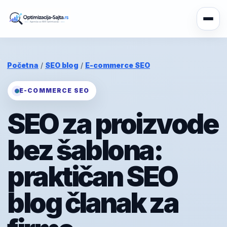
Početna
/
SEO blog
/
E-commerce SEO
E-COMMERCE SEO
SEO za proizvode
bez šablona:
praktičan SEO
blog članak za