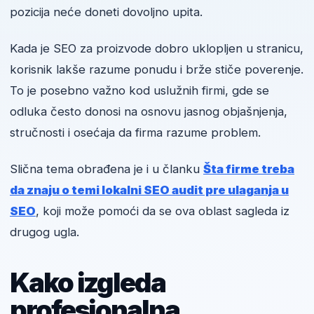
pozicija neće doneti dovoljno upita.
Kada je SEO za proizvode dobro uklopljen u stranicu,
korisnik lakše razume ponudu i brže stiče poverenje.
To je posebno važno kod uslužnih firmi, gde se
odluka često donosi na osnovu jasnog objašnjenja,
stručnosti i osećaja da firma razume problem.
Slična tema obrađena je i u članku
Šta firme treba
da znaju o temi lokalni SEO audit pre ulaganja u
SEO
, koji može pomoći da se ova oblast sagleda iz
drugog ugla.
Kako izgleda
profesionalna