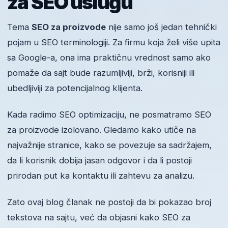
za SEO uslugu
Tema
SEO za proizvode
nije samo još jedan tehnički
pojam u SEO terminologiji. Za firmu koja želi više upita
sa Google-a, ona ima praktičnu vrednost samo ako
pomaže da sajt bude razumljiviji, brži, korisniji ili
ubedljiviji za potencijalnog klijenta.
Kada radimo SEO optimizaciju, ne posmatramo SEO
za proizvode izolovano. Gledamo kako utiče na
najvažnije stranice, kako se povezuje sa sadržajem,
da li korisnik dobija jasan odgovor i da li postoji
prirodan put ka kontaktu ili zahtevu za analizu.
Zato ovaj blog članak ne postoji da bi pokazao broj
tekstova na sajtu, već da objasni kako SEO za