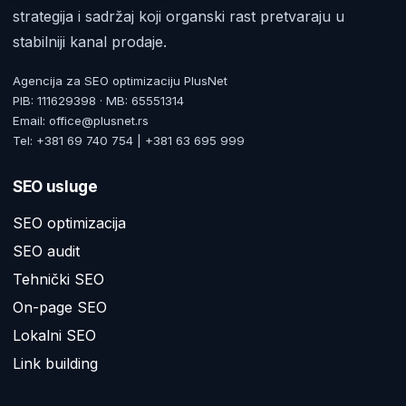
strategija i sadržaj koji organski rast pretvaraju u
stabilniji kanal prodaje.
Agencija za SEO optimizaciju PlusNet
PIB: 111629398 · MB: 65551314
Email: office@plusnet.rs
Tel: +381 69 740 754 | +381 63 695 999
SEO usluge
SEO optimizacija
SEO audit
Tehnički SEO
On-page SEO
Lokalni SEO
Link building