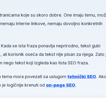
 stranicama koje su skoro dobre. One imaju temu, mo
u, nemaju interne linkove, nemaju dovoljno konkretnih
 Kada se ista fraza ponavlja neprirodno, tekst gubi
li korisnik oseća da tekst nije pisan za njega. Zato 
m nego tekst koji izgleda kao lista SEO fraza.
va tema mora povezati sa uslugom
tehnički SEO
. Ako
 je logičnije krenuti od
on-page SEO
.