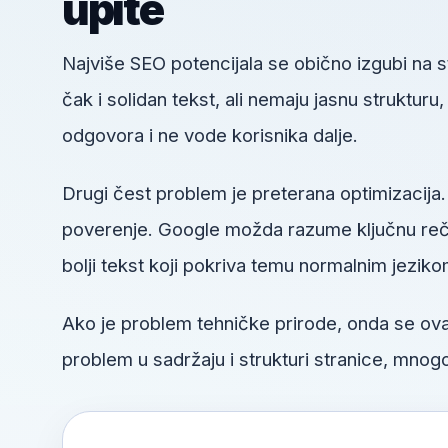
upite
Najviše SEO potencijala se obično izgubi na
čak i solidan tekst, ali nemaju jasnu struktur
odgovora i ne vode korisnika dalje.
Drugi čest problem je preterana optimizacija.
poverenje. Google možda razume ključnu reč, a
bolji tekst koji pokriva temu normalnim jeziko
Ako je problem tehničke prirode, onda se o
problem u sadržaju i strukturi stranice, mnogo