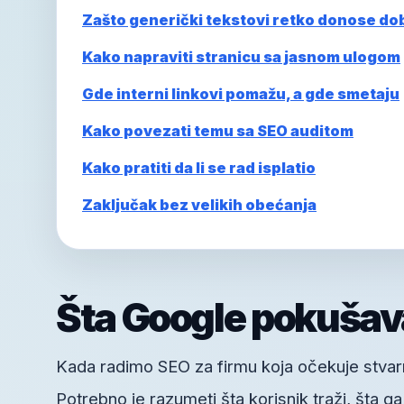
Zašto generički tekstovi retko donose do
Kako napraviti stranicu sa jasnom ulogom
Gde interni linkovi pomažu, a gde smetaju
Kako povezati temu sa SEO auditom
Kako pratiti da li se rad isplatio
Zaključak bez velikih obećanja
Šta Google pokušav
Kada radimo SEO za firmu koja očekuje stvarne
Potrebno je razumeti šta korisnik traži, šta g