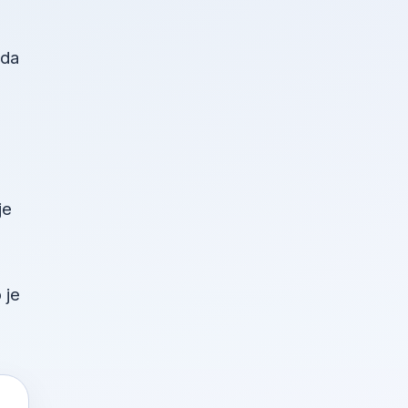
žda
je
 je