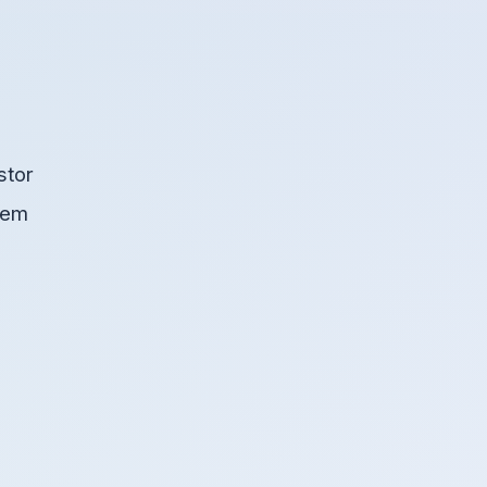
stor
blem