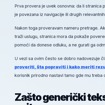
Prva provera je uvek osnovna: da li stranica pos
je povezana iz navigacije ili drugih relevantni
Nakon toga proveravam nameru pretrage. Ako k
traži uslugu, stranica mora da pokaže poveren
pomoći da donese odluku, a ne gurati ga odm
U vezi sa ovim često se dobro nadovezuje č
proveriti, šta popraviti i kako meriti rez
korisnik prirodno nastavi tamo gde mu treba 
Zašto generički tek