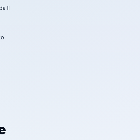
a li
.
ko
e