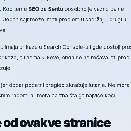
no. Kod teme
SEO za Sentu
posebno je važno da ne
Jedan sajt može imati problem u sadržaju, drugi u
ova.
ć imaju prikaze u Search Console-u i gde postoji pro
prikaze, ali nema klikove, onda se ne rešava isti pro
zuje.
, jer dobar početni pregled skraćuje lutanje. Ne mora
im radom, ali mora da zna šta ga najviše koči.
e od ovakve stranice