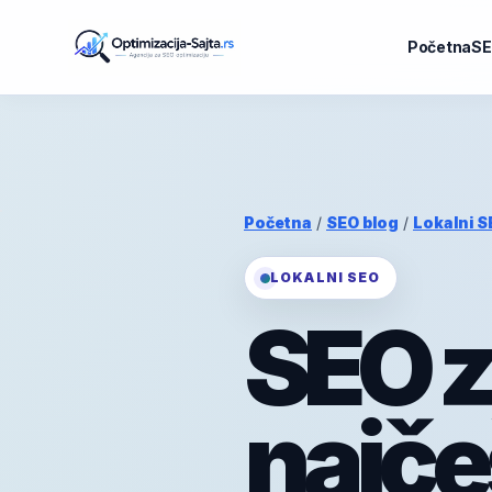
Početna
SE
Početna
/
SEO blog
/
Lokalni S
LOKALNI SEO
SEO z
najče