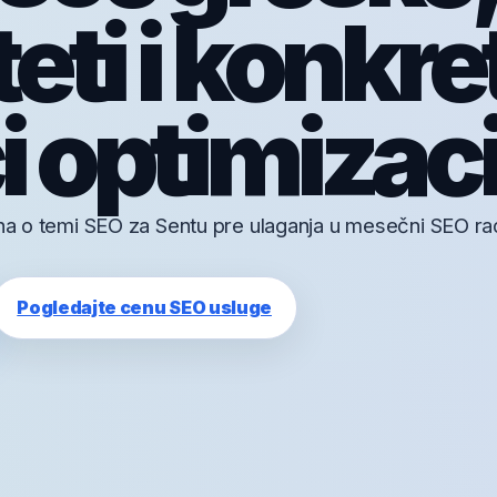
teti i konkre
i optimizaci
zna o temi SEO za Sentu pre ulaganja u mesečni SEO ra
Pogledajte cenu SEO usluge