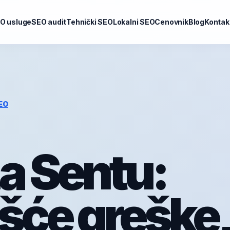
O usluge
SEO audit
Tehnički SEO
Lokalni SEO
Cenovnik
Blog
Kontak
EO
a Sentu:
šće greške,