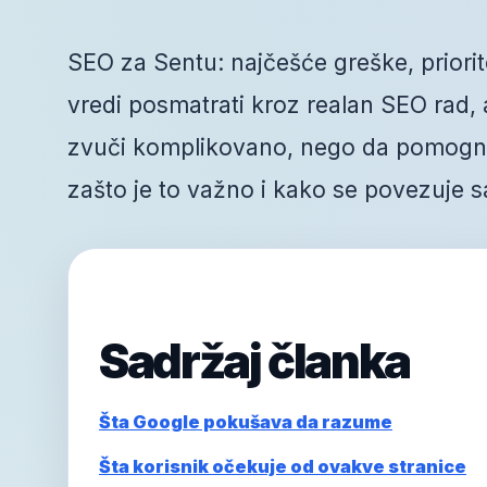
SEO za Sentu: najčešće greške, priorite
vredi posmatrati kroz realan SEO rad, a 
zvuči komplikovano, nego da pomogne 
zašto je to važno i kako se povezuje s
Sadržaj članka
Šta Google pokušava da razume
Šta korisnik očekuje od ovakve stranice