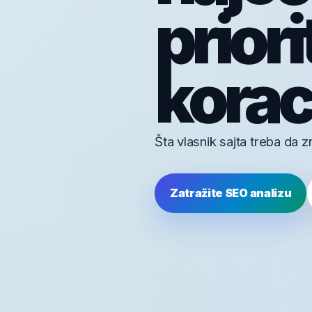
priori
korac
Šta vlasnik sajta treba da 
Zatražite SEO analizu