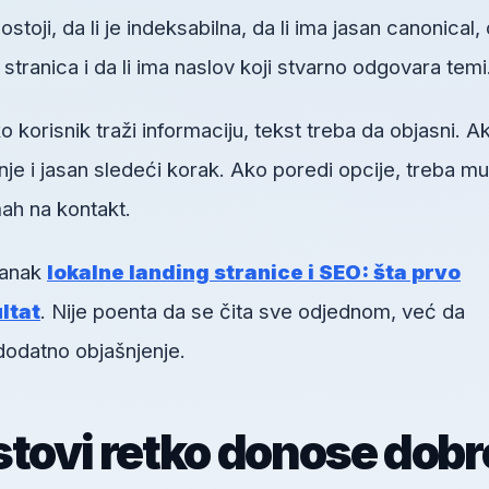
toji, da li je indeksabilna, da li ima jasan canonical, d
h stranica i da li ima naslov koji stvarno odgovara temi
orisnik traži informaciju, tekst treba da objasni. A
je i jasan sledeći korak. Ako poredi opcije, treba mu
ah na kontakt.
lanak
lokalne landing stranice i SEO: šta prvo
ultat
. Nije poenta da se čita sve odjednom, već da
dodatno objašnjenje.
stovi retko donose dobr