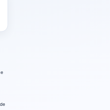
će
ude