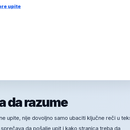
bre upite
a da razume
 upite, nije dovoljno samo ubaciti ključne reči u tek
a sprečava da pošalje upit i kako stranica treba da