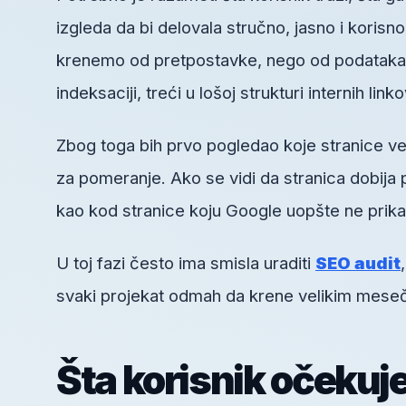
izgleda da bi delovala stručno, jasno i koris
krenemo od pretpostavke, nego od podataka. 
indeksaciji, treći u lošoj strukturi internih link
Zbog toga bih prvo pogledao koje stranice ve
za pomeranje. Ako se vidi da stranica dobija 
kao kod stranice koju Google uopšte ne prika
U toj fazi često ima smisla uraditi
SEO audit
svaki projekat odmah da krene velikim mesečn
Šta korisnik očekuj