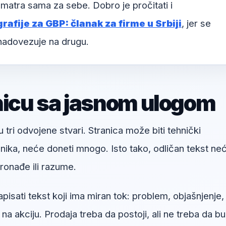
matra sama za sebe. Dobro je pročitati i
rafije za GBP: članak za firme u Srbiji
, jer se
 nadovezuje na drugu.
nicu sa jasnom ulogom
u tri odvojene stvari. Stranica može biti tehnički
snika, neće doneti mnogo. Isto tako, odličan tekst ne
onađe ili razume.
isati tekst koji ima miran tok: problem, objašnjenje,
v na akciju. Prodaja treba da postoji, ali ne treba da b