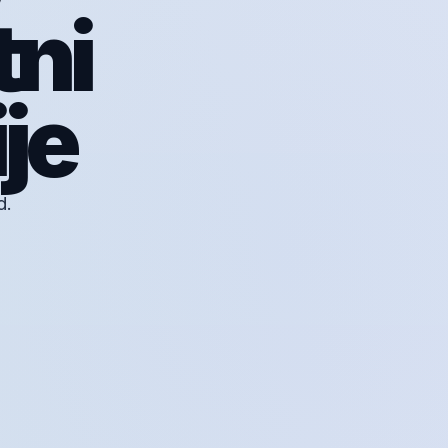
tni
je
d.