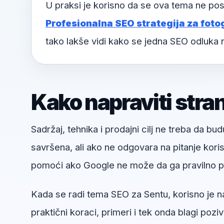
U praksi je korisno da se ova tema ne pos
Profesionalna SEO strategija za fotog
tako lakše vidi kako se jedna SEO odluka
Kako napraviti stra
Sadržaj, tehnika i prodajni cilj ne treba da bud
savršena, ali ako ne odgovara na pitanje kori
pomoći ako Google ne može da ga pravilno pr
Kada se radi tema SEO za Sentu, korisno je nap
praktični koraci, primeri i tek onda blagi pozi